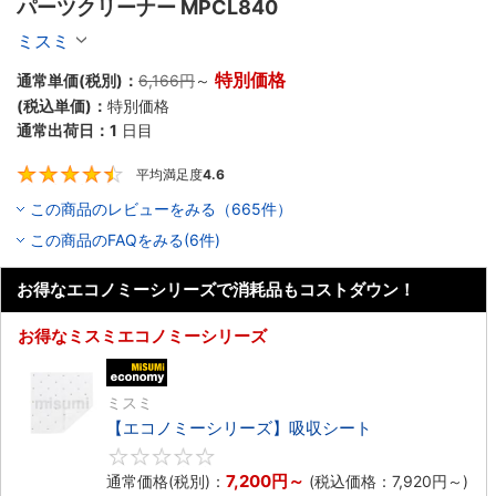
パーツクリーナー MPCL840
ミスミ
特別価格
通常単価(税別)：
6,166円
～
(税込単価)：
特別価格
通常出荷日：
1
日目
平均満足度
4.6
4.6
この商品のレビューをみる（665件）
この商品のFAQをみる(6件)
お得なエコノミーシリーズで消耗品もコストダウン！
お得なミスミエコノミーシリーズ
エコノミー品
ミスミ
【エコノミーシリーズ】吸収シート
0
7,200円
～
通常価格(税別)：
(税込価格：
7,920円
～)