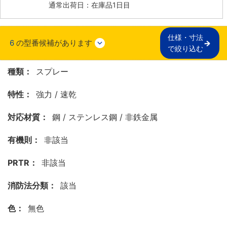
通常出荷日：在庫品1日目
仕様・寸法

6
の型番候補があります
で絞り込む
種類：
スプレー
特性：
強力 / 速乾
対応材質：
鋼 / ステンレス鋼 / 非鉄金属
有機則：
非該当
PRTR：
非該当
消防法分類：
該当
色：
無色