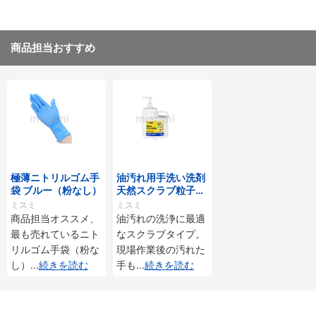
商品担当おすすめ
極薄ニトリルゴム手
油汚れ用手洗い洗剤
袋 ブルー（粉なし）
天然スクラブ粒子入
（アロエエキス配
ミスミ
ミスミ
合）
商品担当オススメ、
油汚れの洗浄に最適
最も売れているニト
なスクラブタイプ。
リルゴム手袋（粉な
現場作業後の汚れた
し）
...
続きを読む
手も
...
続きを読む