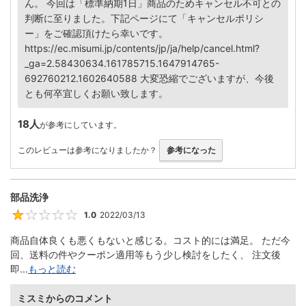
ん。 今回は「標準納期1日」商品のためキャンセル不可との
判断に至りました。下記ページにて「キャンセルポリシ
ー」をご確認頂けたら幸いです。
https://ec.misumi.jp/contents/jp/ja/help/cancel.html?
_ga=2.58430634.161785715.1647914765-
692760212.1602640588 大変恐縮でございますが、今後
とも何卒宜しくお願い致します。
18人
が参考にしています。
このレビューは参考になりましたか？
参考になった
部品洗浄
1.0
2022/03/13
1
商品自体良くも悪くもないと感じる。コスト的には満足。 ただ今
回、送料の件やクーポン適用等もう少し検討をしたく、 注文後
即...
もっと読む
ミスミからのコメント