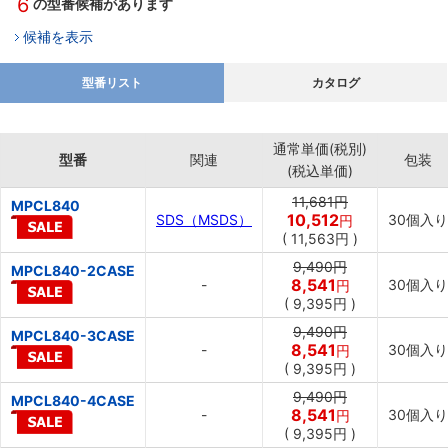
6
の型番候補があります
候補を表示
型番リスト
カタログ
通常単価(税別)
型番
関連
包装
(税込単価)
11,681円
MPCL840
10,512
SDS（MSDS）
30個入り
円
(
11,563円
)
9,490円
MPCL840-2CASE
8,541
-
30個入り
円
(
9,395円
)
9,490円
MPCL840-3CASE
8,541
-
30個入り
円
(
9,395円
)
9,490円
MPCL840-4CASE
8,541
-
30個入り
円
(
9,395円
)