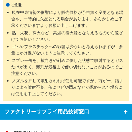
い有機則適用除外品で低毒性です。
ご注意
【用途】
現在中東情勢の影響により販売価格が予告無く変更となる場
・シリンダーやベアリングなど、金属部品のオイルやグリスの洗浄
合や、一時的に欠品となる場合があります。あらかじめご了
・金型部品加工時の切削油や切り粉の除去
承くださいますようお願い申し上げます。
・金型の潤滑油やワックス、防錆剤の洗浄
・治具や工具の油汚れの洗浄
熱、火花、裸火など、高温の着火源となりえるものから遠ざ
・ブレーキライニングやブレーキドラム、ディスクに付着した油脂
けてお使いください。
類、粉塵、カーボン等の汚れの除去
ゴムやプラスチックへの影響は少ないと考えられますが、多
量にかけ過ぎないように注意してください。
スプレー缶を、横向きや斜めに倒した状態で噴射するとガス
だけが出て、溶剤が最後まで使い切れないことがあるのでご
注意ください。
ノズルを押して噴射されれば使用可能ですが、万が一、詰ま
りによる噴射不良、缶にサビや凹みなどが認められた場合に
は使用を中止してください。
ファクトリーサプライ用品技術窓口