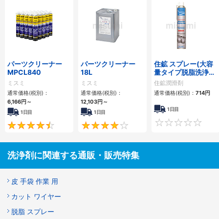
パーツクリーナー
パーツクリーナー
住鉱 スプレー(大容
MPCL840
18L
量タイプ脱脂洗浄
剤) パーツクリーナ
ミスミ
ミスミ
住鉱潤滑剤
ージャンボ 840ml
通常価格(税別)：
通常価格(税別)：
通常価格(税別)：
714円
6,166円
～
12,103円
～
1日目
1日目
1日目
4.7
4.2
洗浄剤に関連する通販・販売特集
皮 手袋 作業 用
カット ワイヤー
脱脂 スプレー