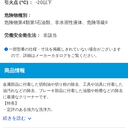
引火点 (℃)：
-20以下
危険物種別：
危険物第4類第1石油類、非水溶性液体、危険等級Ⅱ
労働安全衛生法：
非該当
一部型番の仕様・寸法を掲載しきれていない場合がございます
ので、詳細は
メーカーカタログ
をご覧ください。
商品情報
金属部品に付着した切削油や切り粉の除去、工具や治具に付着した
油汚れなどの除去、ブレーキ部品に付着した油脂や粉塵などの除去
に最適なクリーナーです。
【特長】
・定評のある強力な洗浄力。
・優れた速乾性と跡残りの少なさ。
続きを読む
・有機溶剤中毒予防規則（有機則）の対象となる有機溶剤を含まな