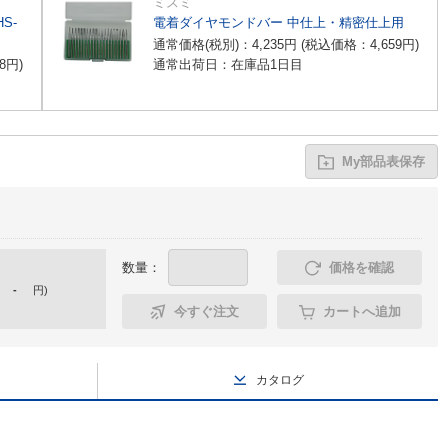
ミスミ
S-
電着ダイヤモンドバー 中仕上・精密仕上用
通常価格(税別)：
4,235
円
(税込価格：
4,659
円
)
8
円
)
通常出荷日：在庫品1日目
My部品表保存
数量：
価格を確認
-
円
)
今すぐ注文
カートへ追加
カタログ