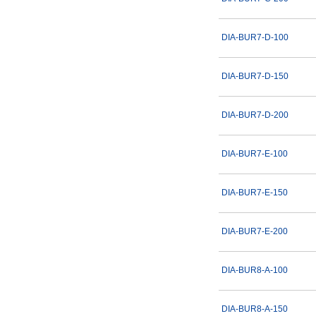
D
E
DIA-BUR7-D-100
全長(mm)
DIA-BUR7-D-150
45
DIA-BUR7-D-200
-1
最高使用回転数(min
)
DIA-BUR7-E-100
60000
67000
DIA-BUR7-E-150
80000
DIA-BUR7-E-200
タイプ
DIA-BUR
DIA-BUR8-A-100
DIA-BUR-SET
DIA-BUR8-A-150