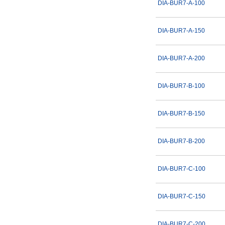
DIA-BUR7-A-100
5.2
6
DIA-BUR7-A-150
7.24
8
複数選択する(14)
DIA-BUR7-A-200
10
11.2
先端角(度)
DIA-BUR7-B-100
12
30
13
DIA-BUR7-B-150
45
14
60
15
DIA-BUR7-B-200
90
DIA-BUR7-C-100
No.
A
DIA-BUR7-C-150
B
C
DIA-BUR7-C-200