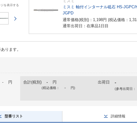
ミスミ
ージを表示する
ミスミ 軸付インターナル砥石 HS-JGPC/H
JGPD
次のページ
通常価格(税別)：
1,198
円
(税込価格：
1,31
通常出荷日：在庫品1日目
番あります。
-
円
合計(税別)
-
円
出荷日
-
(税込価格：
-
円
)
(参考出荷日：
型番リスト
詳細情報