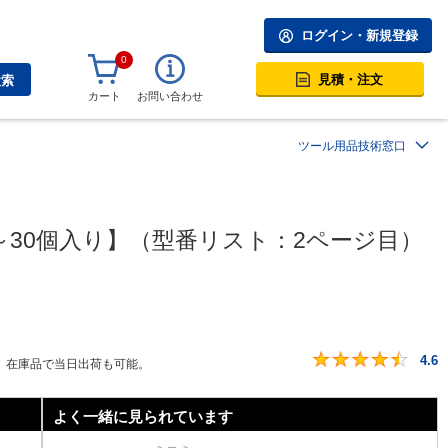
ログイン・新規登録
0
見積・注文
検索
カート
お問い合わせ
ツール用品技術窓口
30個入り】（型番リスト：2ページ目）
4.6
。在庫品で当日出荷も可能。
よく一緒に見られています