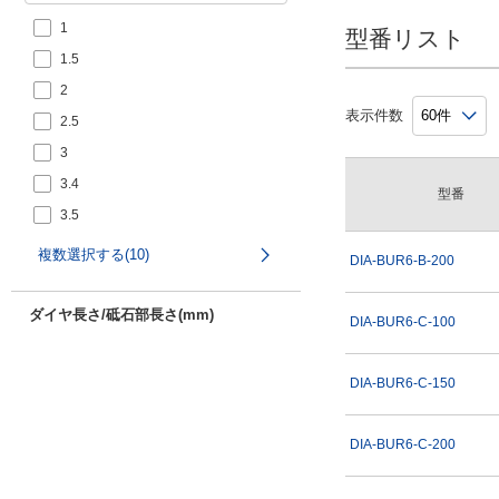
1
型番リスト
1.5
2
表示件数
2.5
3
3.4
型番
3.5
4
複数選択する(10)
DIA-BUR6-B-200
5
6
ダイヤ長さ/砥石部長さ(mm)
DIA-BUR6-C-100
DIA-BUR6-C-150
2
3
DIA-BUR6-C-200
4
5