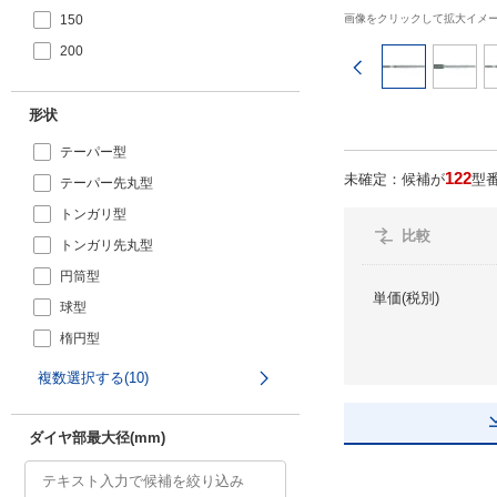
150
画像をクリックして拡大イメ
200
前のページ
形状
テーパー型
122
未確定：候補が
型
テーパー先丸型
トンガリ型
比較
トンガリ先丸型
円筒型
単価(税別)
球型
楕円型
砲弾型
複数選択する(10)
砲弾先細
テーパ先平
ダイヤ部最大径(mm)