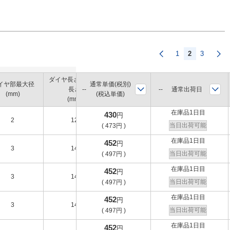
1
2
3
ダイヤ長さ/砥石部
イヤ部最大径
通常単価(税別)
先端角
通常出荷日
長さ
No.
(mm)
(税込単価)
(度)
(mm)
在庫品1日目
430
円
2
12
-
B
当日出荷可能
(
473
円
)
在庫品1日目
452
円
3
14
-
C
当日出荷可能
(
497
円
)
在庫品1日目
452
円
3
14
-
C
当日出荷可能
(
497
円
)
在庫品1日目
452
円
3
14
-
C
当日出荷可能
(
497
円
)
在庫品1日目
452
円