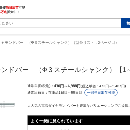
最短
当日出荷
5万点
拡大中！
イヤモンドバー （Ф３スチールシャンク）（型番リスト：2ページ目）
ンドバー　（Ф３スチールシャンク）【1～
通常単価(税別)
430
円
～
4,988
円
税込単価
473
円
～
5,487
円
通常出荷日：
在庫品1日目
～
99日目
一部当日出荷可能
大人気の電着ダイヤモンドバーを豊富なバリエーションでご提供
よく一緒に見られています