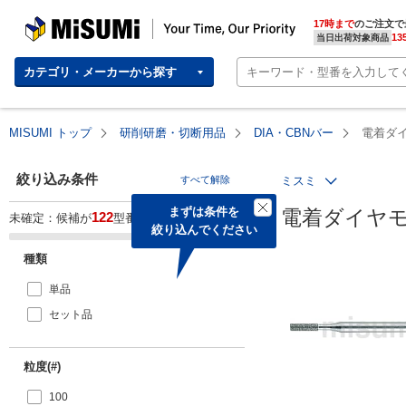
MISUMI | Your Time, Our Priority
17時まで
のご注文で
13
当日出荷対象商品
カテゴリ・メーカーから探す
MISUMI トップ
研削研磨・切断用品
DIA・CBNバー
電着ダ
絞り込み条件
すべて解除
ミスミ
まずは条件を

電着ダイヤモ
122
未確定：候補が
型番あります。
絞り込んでください
種類
単品
セット品
粒度(#)
100