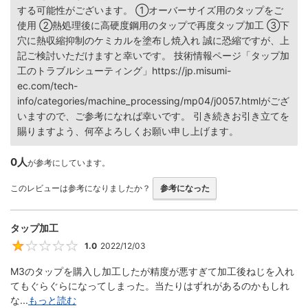
する可能性がございます。 ①オーバーサイズ用のタップをご
使用 ②熱処理後に高硬度鋼用のタップで再度タップ加工 ③下
穴に熱収縮抑制のケミカルを塗布し焼入れ 誠に恐縮ですが、上
記ご検討いただけますと幸いです。 技術情報ページ「タップ加
工のトラブルシューティング」https://jp.misumi-
ec.com/tech-
info/categories/machine_processing/mp04/j0057.htmlがござ
いますので、ご参考になれば幸いです。 引き続きお引き立てを
賜りますよう、何卒よろしくお願い申し上げます。
0人
が参考にしています。
このレビューは参考になりましたか？
参考になった
タップ加工
1.0
2022/12/03
1
M3のタップを購入し加工したが精度が悪すぎて加工後ねじを入れ
てもぐらぐらになってしまった。当たりはずれがあるのかもしれ
な...
もっと読む