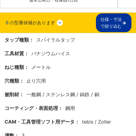
仕様・寸法

6
の型番候補があります
で絞り込む
タップ種類：
スパイラルタップ
工具材質：
バナジウムハイス
ねじ種類：
メートル
穴種類：
止り穴用
被削材：
一般鋼 / ステンレス鋼 / 鋳鉄 / 銅
コーティング・表面処理：
鋼用
CAM・工具管理ソフト用データ：
tebis / Zoller
溝数：
3