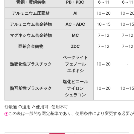
青銅・黄銅鋳物
PB・PBC
6～11
6～11
アルミニウム圧延材
Al
10～20
10～2
アルミニウム合金鋳物
AC・ADC
10～15
10～1
マグネシウム合金鋳物
MC
7～12
7～12
亜鉛合金鋳物
ZDC
7～12
7～12
ベークライト
熱硬化性プラスチック
フェノール
10～20
-
エポキシ
塩化ビニール
熱可塑性プラスチック
ナイロン
10～20
10～1
シュラコン
◎最適 ○適用 △使用可 -使用不可
この表は一般的な選定基準であり、使用条件により変更する必要が