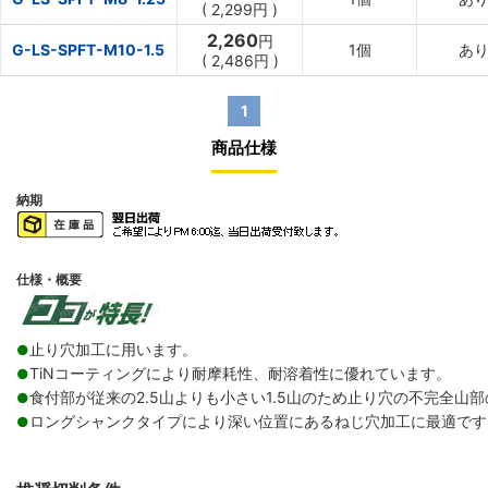
(
2,299
円
)
2,260
円
G-LS-SPFT-M10-1.5
1個
あ
(
2,486
円
)
1
商品仕様
納期
仕様・概要
止り穴加工に用います。
●
TiNコーティングにより耐摩耗性、耐溶着性に優れています。
●
食付部が従来の2.5山よりも小さい1.5山のため止り穴の不完全山部の
●
ロングシャンクタイプにより深い位置にあるねじ穴加工に最適です。（
●