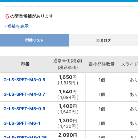
6
の型番候補があります
候補を表示
型番リスト
カタログ
通常単価(税別)
型番
最小発注数量
スライ
(税込単価)
1,650
円
G-LS-SPFT-M3-0.5
1個
あ
(
1,815
円
)
1,540
円
G-LS-SPFT-M4-0.7
1個
あ
(
1,694
円
)
1,400
円
G-LS-SPFT-M5-0.8
1個
あ
(
1,540
円
)
1,300
円
G-LS-SPFT-M6-1
1個
あ
(
1,430
円
)
2,090
円
G-LS-SPFT-M8-1.25
1個
あ