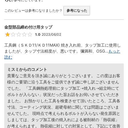
このレビューは参考になりましたか？
参考になった
金型部品締め付け用タップ
1.0
2023/06/02
1
工具鋼（ＳＫＤ11/ＫＤ11MAX) 焼き入れ前、タップ加工に使用し
ましたが、タップ寸法精度が、悪いです。彌満和、OSG...
もっと
読む
ミスミからのコメント
貴重なご意見を頂き誠にありがとうございます。 この度はお客
様のご要望に沿う工具をご提供できず誠に申し訳ございません
でした。 「工具鋼熱処理前にタップ加工➝焼入れ➝組立時にて
ボルトが入らない」状況だった旨お話をお伺いさせていただき
ました。 お預かりした工具を検査させて頂いたところ、工具各
寸法、コーティング状況、超硬母材に関しては問題はございま
せんでした。 現時点で考えられるボルトが入らない発生原因と
しましては、タップ加工後の焼入れによる被削材の「熱収縮」
が考えられます。 熱収縮に対しての対策として、下記にて改善