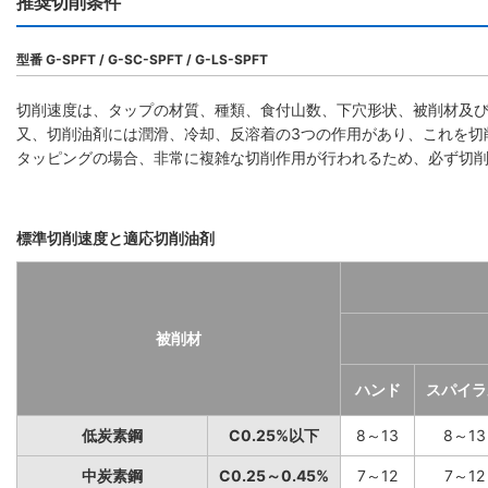
推奨切削条件
型番 G-SPFT / G-SC-SPFT / G-LS-SPFT
切削速度は、タップの材質、種類、食付山数、下穴形状、被削材及
又、切削油剤には潤滑、冷却、反溶着の3つの作用があり、これを切
タッピングの場合、非常に複雑な切削作用が行われるため、必ず切
標準切削速度と適応切削油剤
被削材
ハンド
スパイラ
低炭素鋼
C0.25%以下
8～13
8～13
中炭素鋼
C0.25～0.45%
7～12
7～12