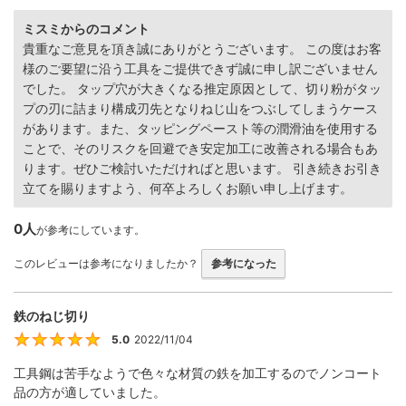
ミスミからのコメント
貴重なご意見を頂き誠にありがとうございます。 この度はお客
様のご要望に沿う工具をご提供できず誠に申し訳ございません
でした。 タップ穴が大きくなる推定原因として、切り粉がタッ
プの刃に詰まり構成刃先となりねじ山をつぶしてしまうケース
があります。また、タッピングペースト等の潤滑油を使用する
ことで、そのリスクを回避でき安定加工に改善される場合もあ
ります。ぜひご検討いただければと思います。 引き続きお引き
立てを賜りますよう、何卒よろしくお願い申し上げます。
0人
が参考にしています。
このレビューは参考になりましたか？
参考になった
鉄のねじ切り
5.0
2022/11/04
5
工具鋼は苦手なようで色々な材質の鉄を加工するのでノンコート
品の方が適していました。