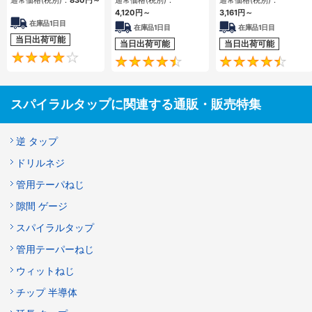
4,120
円
～
3,161
円
～
在庫品1日目
在庫品1日目
在庫品1日目
当日出荷可能
当日出荷可能
当日出荷可能
4.3
4.4
スパイラルタップに関連する通販・販売特集
逆 タップ
ドリルネジ
管用テーパねじ
隙間 ゲージ
スパイラルタップ
管用テーパーねじ
ウィットねじ
チップ 半導体