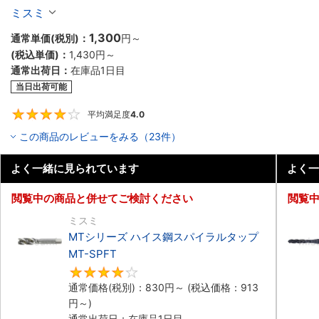
ミスミ
1,300
通常単価(税別)：
円
～
(税込単価)：
1,430
円
～
通常出荷日：
在庫品1日目
当日出荷可能
平均満足度
4.0
4
この商品のレビューをみる（23件）
よく一緒に見られています
よく一
閲覧中の商品と併せてご検討ください
閲覧
ミスミ
MTシリーズ ハイス鋼スパイラルタップ
MT-SPFT
4.3
通常価格(税別)：
830
円
～
(税込価格：
913
円
～)
通常出荷日：在庫品1日目