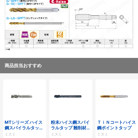
商品担当おすすめ
MTシリーズ ハイス
粉末ハイス鋼スパイ
ＴｉＮコートハイス
鋼スパイラルタップ
ラルタップ 難削材対
鋼ポイントタップ
MT-SPFT
応
ミスミ
ミスミ
ミスミ