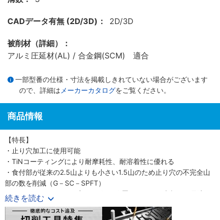
CADデータ有無 (2D/3D)：
2D/3D
被削材（詳細）：
アルミ圧延材(AL) / 合金鋼(SCM) 適合
一部型番の仕様・寸法を掲載しきれていない場合がございます
ので、詳細は
メーカーカタログ
をご覧ください。
商品情報
【特長】
・止り穴加工に使用可能
・TiNコーティングにより耐摩耗性、耐溶着性に優れる
・食付部が従来の2.5山よりも小さい1.5山のため止り穴の不完全山
部の数を削減（G－SC－SPFT）
・ロングシャンクタイプにより深い位置にあるねじ穴加工に最適
続きを読む
（G－LS－SPFT）