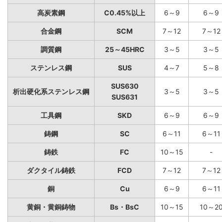
高炭素鋼
C0.45%以上
6～9
6～9
合金鋼
SCM
7～12
7～12
調質鋼
25～45HRC
3～5
3～5
ステンレス鋼
SUS
4～7
5～8
SUS630
析出硬化系ステンレス鋼
3～5
3～5
SUS631
工具鋼
SKD
6～9
6～9
鋳鋼
SC
6～11
6～11
鋳鉄
FC
10～15
-
ダクタイル鋳鉄
FCD
7～12
7～12
銅
Cu
6～9
6～11
黄銅・黄銅鋳物
Bs・BsC
10～15
10～2