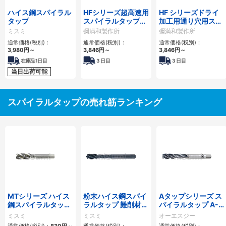
ハイス鋼スパイラル
HFシリーズ超高速用
HF シリーズドライ
タップ
スパイラルタップ炭
加工用通り穴用スパ
素鋼・合金鋼用
イラルタップ炭素
ミスミ
彌満和製作所
彌満和製作所
HFIHS
鋼・合金鋼用
通常価格(税別)：
通常価格(税別)：
通常価格(税別)：
HDISL
3,980
円
～
3,846
円
～
3,846
円
～
在庫品1日目
3
日目
3
日目
当日出荷可能
スパイラルタップの売れ筋ランキング
MTシリーズ ハイス
粉末ハイス鋼スパイ
Aタップシリーズ ス
鋼スパイラルタップ
ラルタップ 難削材対
パイラルタップ A-
MT-SPFT
応
SFT
ミスミ
ミスミ
オーエスジー
通常価格(税別)：
830
円
～
通常価格(税別)：
通常価格(税別)：