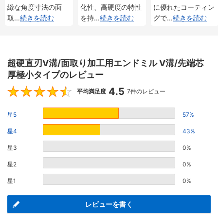
緻な角度寸法の面
化性、高硬度の特性
に優れたコーティン
取
...
続きを読む
を持
...
続きを読む
グで
...
続きを読む
超硬直刃V溝/面取り加工用エンドミル V溝/先端芯
厚極小タイプのレビュー
4.5
4.5
平均満足度
7件のレビュー
星5
57%
星4
43%
星3
0%
星2
0%
星1
0%
レビューを書く