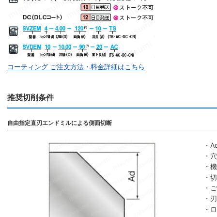
コーティング ご注文方法・料金詳細はこちら
推奨切削条件
自由指定直刃エンドミルによる側面切断
・A
・穴
・機
・切
・ご
・刃
・ロ