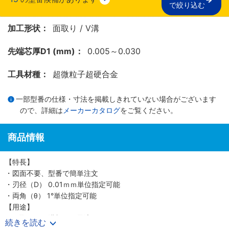
で絞り込む
加工形状：
面取り / V溝
先端芯厚D1 (mm)：
0.005～0.030
工具材種：
超微粒子超硬合金
一部型番の仕様・寸法を掲載しきれていない場合がございます
ので、詳細は
メーカーカタログ
をご覧ください。
商品情報
【特長】
・図面不要、型番で簡単注文
・刃径（D） 0.01ｍｍ単位指定可能
・両角（θ） 1°単位指定可能
【用途】
・面取り・Ｖ溝加工の最適
続きを読む