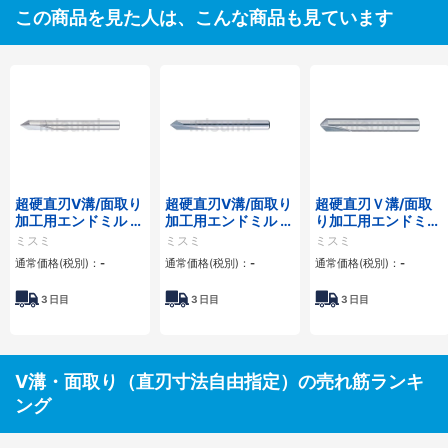
この商品を見た人は、こんな商品も見ています
超硬直刃V溝/面取り
超硬直刃V溝/面取り
超硬直刃Ｖ溝/面取
加工用エンドミル 2
加工用エンドミル 2
り加工用エンドミル
枚刃/V溝
枚刃/V溝/先端芯厚
2枚刃/面取り
ミスミ
ミスミ
ミスミ
指定タイプ
通常価格(税別)：
-
通常価格(税別)：
-
通常価格(税別)：
-
3
日目
3
日目
3
日目
V溝・面取り（直刃寸法自由指定）の売れ筋ランキ
ング