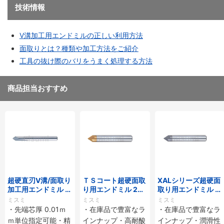
技術情報
V溝加工用エンドミルの正しい利用方法
面取りとは？種類や加工方法をご紹介
工具の抜け際のバリをうまく処理する方法
商品担当おすすめ
超硬直刃V溝/面取り
ＴＳコート超硬面取
XALシリーズ超硬面
加工用エンドミル 2
り用エンドミル 2枚
取り用エンドミル 2
枚刃/V溝/先端芯厚
刃
枚刃
ミスミ
ミスミ
ミスミ
指定タイプ
・先端芯厚 0.01ｍ
・在庫品で豊富なラ
・在庫品で豊富なラ
ｍ単位指定可能・精
インナップ・高耐酸
インナップ・潤滑性