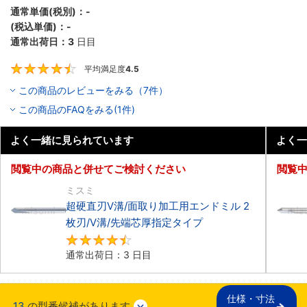
通常単価(税別)：
-
(税込単価)：
-
通常出荷日：
3
日目
平均満足度
4.5
4.5
この商品のレビューをみる（7件）
この商品のFAQをみる(1件)
よく一緒に見られています
よく一
閲覧中の商品と併せてご検討ください
閲覧
ミスミ
超硬直刃V溝/面取り加工用エンドミル 2
枚刃/V溝/先端芯厚指定タイプ
4.6
通常出荷日：3 日目
仕様・寸法

13
の型番候補があります