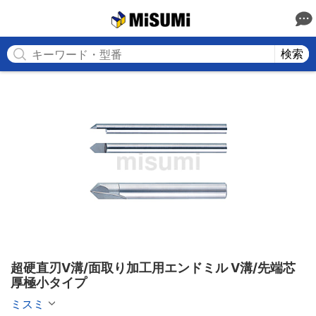
MISUMI
検索
超硬直刃V溝/面取り加工用エンドミル V溝/先端芯
厚極小タイプ
ミスミ