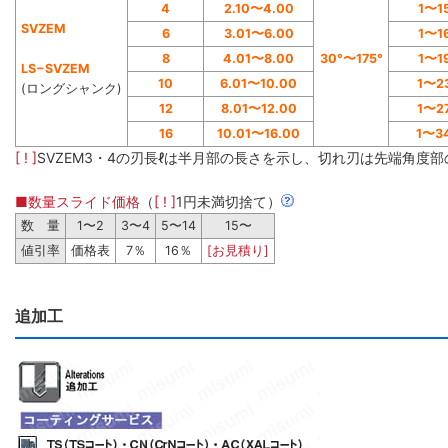
4
2.10〜4.00
1〜1
SVZEM
6
3.01〜6.00
1〜1
8
4.01〜8.00
30°〜175°
1〜1
LS−SVZEM
10
6.01〜10.00
1〜2
(ロングシャンク)
12
8.01〜12.00
1〜2
16
10.01〜16.00
1〜3
[ ! ]
SVZEM3・4の刃長ℓは半月部の長さを示し、切れ刃は先端角度
■数量スライド価格
（
[ ! ]
1円未満切捨て）
数 量
1〜2
3〜4
5〜14
15〜
値引率
価格表
7％
16％
[お見積り]
追加工