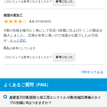
このレビューは参考になりましたか？
参考になった
樹脂V溝加工
4.0
2019/08/05
4
V溝の先端を極力ピン角にして尚且つ綺麗に仕上げたくこの製品を
購入しました。 芯厚が非常に薄いので強度が心配でしたが刃先
が...
もっと読む
0人
が参考にしています。
このレビューは参考になりましたか？
参考になった
7件すべてみる
よくあるご質問（FAQ）
超硬直刃V溝/面取り加工用エンドミル V溝/先端芯厚極小タイ
プの先端にRはつきますか？