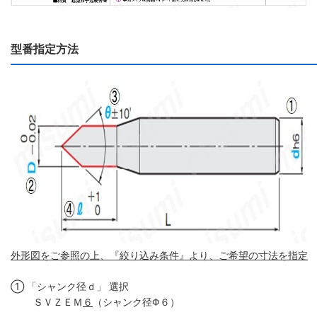
型番指定方法
外形図をご参照の上、『絞り込み条件』より、ご希望の寸法を指定
① 「シャンク径ｄ」 選択
ＳＶＺＥＭ
６
（シャンク径Φ６）