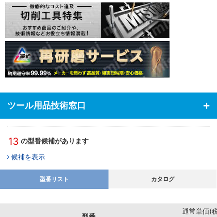
・プランジャーの位置決め穴や溝の加工にも対応
《納期》
・実働3日目出荷。Ａストーク可能な短納期対応
ツール用品技術窓口
13
の型番候補があります
候補を表示
型番リスト
カタログ
通常単価(税
型番