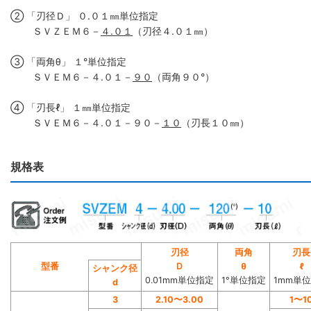
② 「刃径Ｄ」 ０.０１㎜単位指定
ＳＶＺＥＭ６－
４.０１
（刃径４.０１㎜）
③ 「両角θ」 １°単位指定
ＳＶＥＭ６－４.０１－
９０
（両角９０°）
④ 「刃長ℓ」 １㎜単位指定
ＳＶＥＭ６－４.０１－９０－
１０
（刃長１０㎜）
規格表
刃径
両角
刃長
型番
Ｄ
θ
ℓ
シャンク径
0.01mm単位指定
1°単位指定
1mm単
d
3
2.10〜3.00
1〜1