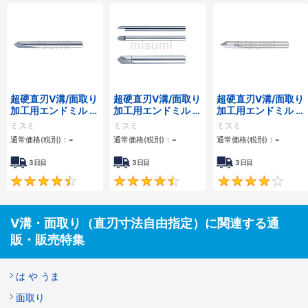
超硬直刃V溝/面取り
超硬直刃V溝/面取り
超硬直刃V溝/面取り
加工用エンドミル 2
加工用エンドミル V
加工用エンドミル 2
枚刃/V溝/先端芯厚
溝/先端芯厚極小タ
枚刃/V溝
ミスミ
ミスミ
ミスミ
指定タイプ
イプ
-
-
-
通常価格(税別)：
通常価格(税別)：
通常価格(税別)：
3日目
3日目
3日目
4.6
4.6
V溝・面取り（直刃寸法自由指定）に関連する通
販・販売特集
は や うま
面取り