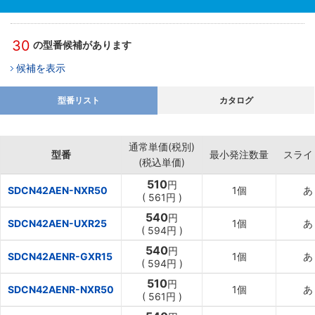
30
の型番候補があります
候補を表示
型番リスト
カタログ
通常単価(税別)
型番
最小発注数量
スライ
(税込単価)
510
円
SDCN42AEN-NXR50
1個
あ
(
561円
)
540
円
SDCN42AEN-UXR25
1個
あ
(
594円
)
540
円
SDCN42AENR-GXR15
1個
あ
(
594円
)
510
円
SDCN42AENR-NXR50
1個
あ
(
561円
)