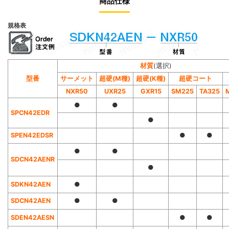
商品仕様
規格表
材質
(選択)
型番
サーメット
超硬(
M
種)
超硬(
K
種)
超硬コート
NXR50
UXR25
GXR15
SM
2
25
TA
3
25
●
●
SPCN42EDR
●
SPEN42EDSR
●
●
●
●
SDCN42AENR
●
SDKN42AEN
●
SDCN42AEN
●
●
SDEN42AESN
●
●