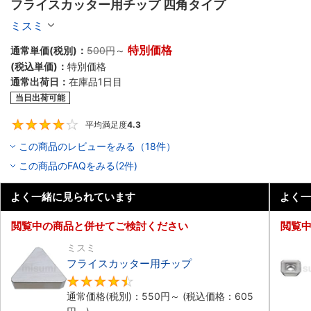
フライスカッター用チップ 四角タイプ
ミスミ
特別価格
通常単価(税別)：
500円
～
(税込単価)：
特別価格
通常出荷日：
在庫品1日目
当日出荷可能
平均満足度
4.3
4.3
この商品のレビューをみる（18件）
この商品のFAQをみる(2件)
よく一緒に見られています
よく一
閲覧中の商品と併せてご検討ください
閲覧
ミスミ
フライスカッター用チップ
4.6
通常価格(税別)：
550円
～
(税込価格：
605