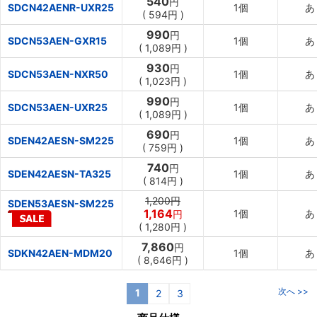
540
円
SDCN42AENR-UXR25
1個
あ
(
594円
)
990
円
SDCN53AEN-GXR15
1個
あ
(
1,089円
)
930
円
SDCN53AEN-NXR50
1個
あ
(
1,023円
)
990
円
SDCN53AEN-UXR25
1個
あ
(
1,089円
)
690
円
SDEN42AESN-SM225
1個
あ
(
759円
)
740
円
SDEN42AESN-TA325
1個
あ
(
814円
)
1,200円
SDEN53AESN-SM225
1,164
1個
あ
円
(
1,280円
)
7,860
円
SDKN42AEN-MDM20
1個
あ
(
8,646円
)
次へ >>
1
2
3