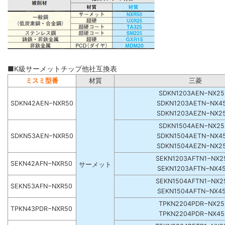
■K級サーメットチップ他社互換表
ミスミ型番
材質
三菱
SDKN1203AEN−NX25
SDKN42AEN−NXR50
SDKN1203AETN−NX4
SDKN1203AEZN−NX2
SDKN1504AEN−NX25
SDKN53AEN−NXR50
SDKN1504AETN−NX4
SDKN1504AEZN−NX2
SEKN1203AFTN1−NX2
SEKN42AFN−NXR50
サーメット
SEKN1203AFTN−NX4
SEKN1504AFTN1−NX2
SEKN53AFN−NXR50
SEKN1504AFTN−NX4
TPKN2204PDR−NX25
TPKN43PDR−NXR50
TPKN2204PDR−NX45