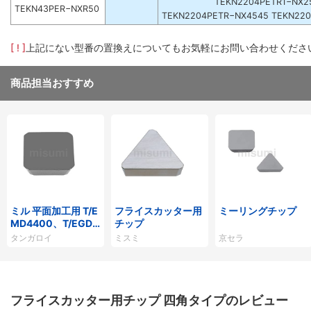
TEKN2204PETR1−NX2
TEKN43PER−NXR50
TEKN2204PETR−NX4545 TEKN22
[ ! ]
上記にない型番の置換えについてもお気軽にお問い合わせくださ
商品担当おすすめ
ミル 平面加工用 T/E
フライスカッター用
ミーリングチップ
MD4400、T/EGD4
チップ
400用インサート
タンガロイ
ミスミ
京セラ
フライスカッター用チップ 四角タイプのレビュー