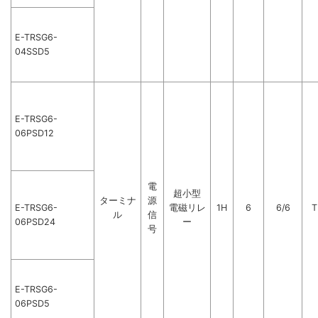
E-TRSG6-
04SSD5
E-TRSG6-
06PSD12
電
超小型
ターミナ
源
E-TRSG6-
電磁リレ
1H
6
6/6
T
ル
信
06PSD24
ー
号
E-TRSG6-
06PSD5