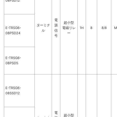
08PSD12
電
超小型
ターミナ
源
E-TRSG6-
電磁リレ
1H
8
8/8
M
ル
信
08PSD24
ー
号
E-TRSG6-
08PSD5
E-TRSG6-
08SSD12
電
超小型