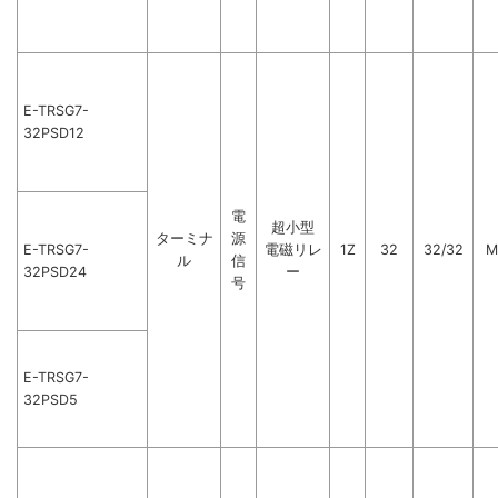
E-TRSG7-
32PSD12
電
超小型
ターミナ
源
E-TRSG7-
電磁リレ
1Z
32
32/32
M
ル
信
32PSD24
ー
号
E-TRSG7-
32PSD5