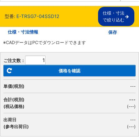
仕様・寸法

型番:
E-TRSG7-04SSD12
で絞り込む
仕様・寸法情報
保存
※CADデータはPCでダウンロードできます
ご注文数：
価格を確認
単価(税別)
---
合計(税別)
---
(税込価格)
(
---
)
出荷日
---
(参考出荷日)
(---)