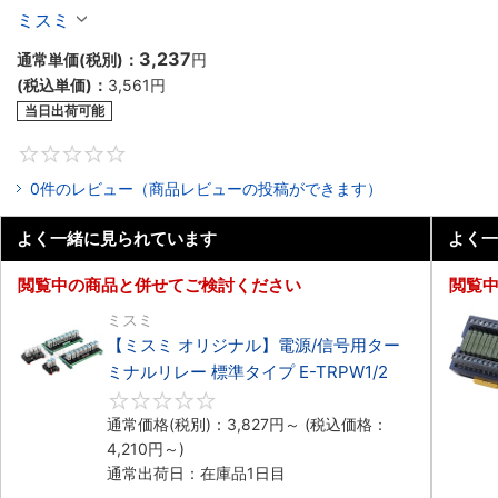
ナルリレー スリムタイプ E-TRSG5/6/7
ミスミ
3,237
通常単価(税別)：
円
(税込単価)：
3,561
円
当日出荷可能
0
0件のレビュー（商品レビューの投稿ができます）
よく一緒に見られています
よく一
閲覧中の商品と併せてご検討ください
閲覧
ミスミ
【ミスミ オリジナル】電源/信号用ター
ミナルリレー 標準タイプ E-TRPW1/2
0
通常価格(税別)：
3,827
円
～
(税込価格：
4,210
円
～)
通常出荷日：在庫品1日目