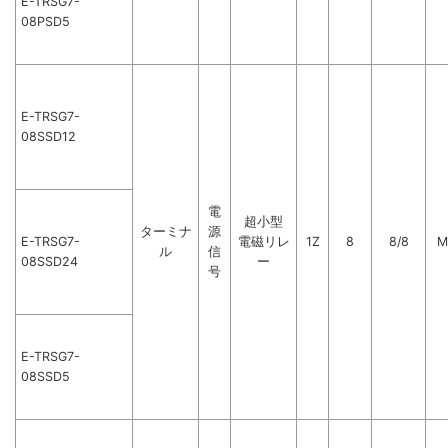
E-TRSG7-
08PSD5
E-TRSG7-
08SSD12
電
超小型
ターミナ
源
E-TRSG7-
電磁リレ
1Z
8
8/8
M
ル
信
08SSD24
ー
号
E-TRSG7-
08SSD5