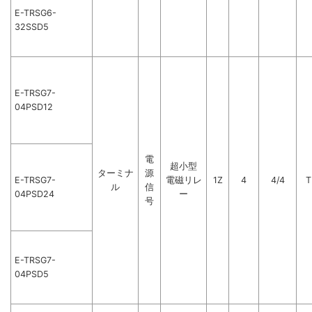
E-TRSG6-
32SSD5
E-TRSG7-
04PSD12
電
超小型
ターミナ
源
E-TRSG7-
電磁リレ
1Z
4
4/4
T
ル
信
04PSD24
ー
号
E-TRSG7-
04PSD5