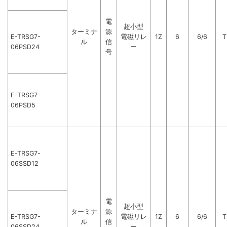
電
超小型
ターミナ
源
E-TRSG7-
電磁リレ
1Z
6
6/6
T
ル
信
06PSD24
ー
号
E-TRSG7-
06PSD5
E-TRSG7-
06SSD12
電
超小型
ターミナ
源
E-TRSG7-
電磁リレ
1Z
6
6/6
T
ル
信
06SSD24
ー