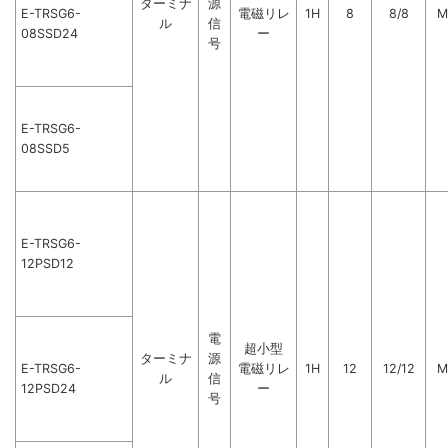
ターミナ
源
E-TRSG6-
電磁リレ
1H
8
8/8
M
ル
信
08SSD24
ー
号
E-TRSG6-
08SSD5
E-TRSG6-
12PSD12
電
超小型
ターミナ
源
E-TRSG6-
電磁リレ
1H
12
12/12
M
ル
信
12PSD24
ー
号