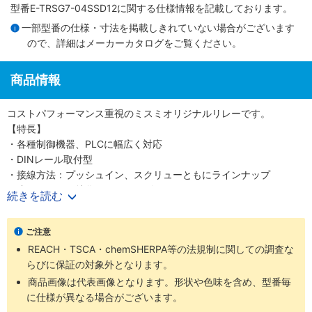
型番E-TRSG7-04SSD12に関する仕様情報を記載しております。
一部型番の仕様・寸法を掲載しきれていない場合がございます
ので、詳細は
メーカーカタログ
をご覧ください。
商品情報
コストパフォーマンス重視のミスミオリジナルリレーです。
【特長】
・各種制御機器、PLCに幅広く対応
・DINレール取付型
・接線方法：プッシュイン、スクリューともにラインナップ
・省スペースに特化したシリーズ
続きを読む
・海外認証取得：UL
ご注意
REACH・TSCA・chemSHERPA等の法規制に関しての調査な
らびに保証の対象外となります。
商品画像は代表画像となります。形状や色味を含め、型番毎
に仕様が異なる場合がございます。