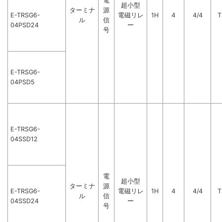
電
超小型
ターミナ
源
E-TRSG6-
電磁リレ
1H
4
4/4
T
ル
信
04PSD24
ー
号
E-TRSG6-
04PSD5
E-TRSG6-
04SSD12
電
超小型
ターミナ
源
E-TRSG6-
電磁リレ
1H
4
4/4
T
ル
信
04SSD24
ー
号