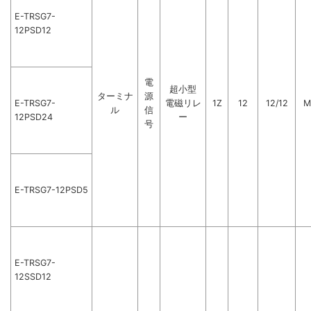
E-TRSG7-
12PSD12
電
超小型
ターミナ
源
E-TRSG7-
電磁リレ
1Z
12
12/12
M
ル
信
12PSD24
ー
号
E-TRSG7-12PSD5
E-TRSG7-
12SSD12