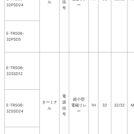
ル
信
32PSD24
ー
号
E-TRSG6-
32PSD5
E-TRSG6-
32SSD12
電
超小型
ターミナ
源
E-TRSG6-
電磁リレ
1H
32
32/32
M
ル
信
32SSD24
ー
号