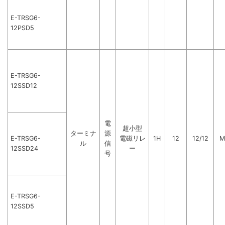
E-TRSG6-
12PSD5
E-TRSG6-
12SSD12
電
超小型
ターミナ
源
E-TRSG6-
電磁リレ
1H
12
12/12
M
ル
信
12SSD24
ー
号
E-TRSG6-
12SSD5