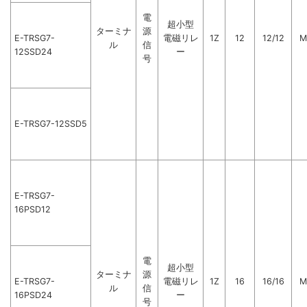
電
超小型
ターミナ
源
E-TRSG7-
電磁リレ
1Z
12
12/12
M
ル
信
12SSD24
ー
号
E-TRSG7-12SSD5
E-TRSG7-
16PSD12
電
超小型
ターミナ
源
E-TRSG7-
電磁リレ
1Z
16
16/16
M
ル
信
16PSD24
ー
号