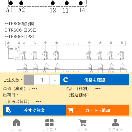
E-TRSG6配線図
E-TRSG6-□SS□
E-TRSG6-□PS□
ご注文数：
価格を確認
-
+
単価（税別）：
---
合計（税別）：
---
E-TRSG7配線図
出荷日：
---
（税込価格）：
---
E-TRSG7-□SS□
（参考出荷日）：
---
E-TRSG7-□PS□
今すぐ注文
カートへ追加
ホーム
カテゴリ
カート
ログイン