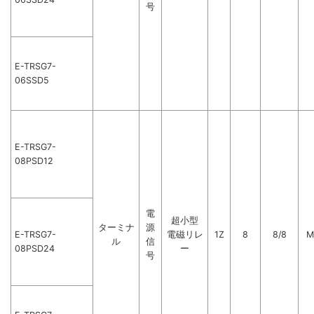
号
E-TRSG7-
06SSD5
E-TRSG7-
08PSD12
電
超小型
ターミナ
源
E-TRSG7-
電磁リレ
1Z
8
8/8
M
ル
信
08PSD24
ー
号