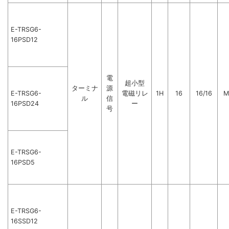
E-TRSG6-
16PSD12
電
超小型
ターミナ
源
E-TRSG6-
電磁リレ
1H
16
16/16
M
ル
信
16PSD24
ー
号
E-TRSG6-
16PSD5
E-TRSG6-
16SSD12