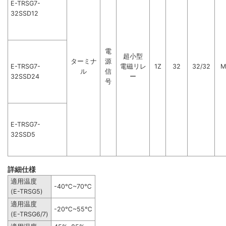
E-TRSG7-
32SSD12
電
超小型
ターミナ
源
E-TRSG7-
電磁リレ
1Z
32
32/32
M
ル
信
32SSD24
ー
号
E-TRSG7-
32SSD5
詳細仕様
適用温度
-40℃~70℃
(E-TRSG5)
適用温度
-20℃~55℃
(E-TRSG6/7)