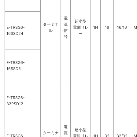
電
超小型
ターミナ
源
E-TRSG6-
電磁リレ
1H
16
16/16
M
ル
信
16SSD24
ー
号
E-TRSG6-
16SSD5
E-TRSG6-
32PSD12
電
超小型
ターミナ
源
E-TRSG6-
電磁リレ
1H
32
32/32
M