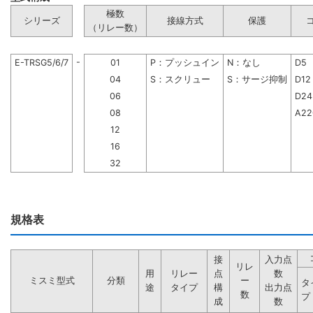
極数
シリーズ
接線方式
保護
（リレー数）
-
E-TRSG5/6/7
01
P：プッシュイン
N：なし
D5 
04
S：スクリュー
S：サージ抑制
D12
06
D2
08
A2
12
16
32
規格表
接
入力点
リレ
用
リレー
点
数
ミスミ型式
分類
ー
タ
途
タイプ
構
出力点
数
プ
成
数