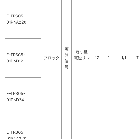
E-TRSG5-
01PNA220
電
超小型
E-TRSG5-
源
ブロック
電磁リレ
1Z
1
1/1
T
01PND12
信
ー
号
E-TRSG5-
01PND24
E-TRSG5-
01SNA220