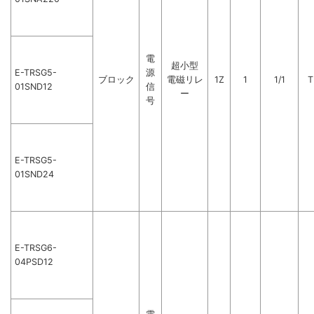
電
超小型
E-TRSG5-
源
ブロック
電磁リレ
1Z
1
1/1
T
01SND12
信
ー
号
E-TRSG5-
01SND24
E-TRSG6-
04PSD12