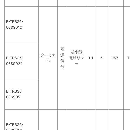
E-TRSG6-
06SSD12
電
超小型
ターミナ
源
E-TRSG6-
電磁リレ
1H
6
6/6
T
ル
信
06SSD24
ー
号
E-TRSG6-
06SSD5
E-TRSG6-