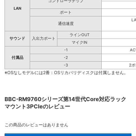
コントローラチップ
LAN
ポート
L
通信速度
ラインOUT
サウンド
入出力ポート
マイクIN
-1
A
付属品
-2
-3
2
※OSなしモデルには2番：OSリカバリディスクは付属しません。
BBC-RM9760シリーズ第14世代Core対応ラック
マウント3PCIeのレビュー
この商品のレビューはありません