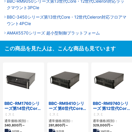
BBC-RM9050シリーズ第13世代Core・12世代Celeron対応ラッ
クマウント3PCIe
BBC-3450シリーズ第13世代Core・12世代Celeron対応フロアマ
ウント4PCIe
AMAX5570シリーズ 超小型制御プラットフォーム
この商品を見た人は、こんな商品も見ています
BBC-RM1760シリ
BBC-RM9410シリ
BBC-RM9740シリ
ーズ第14世代Core
ーズ 第6世代Core対
ーズ 第12世代Core
対応ラックマウント
応ラックマウント
対応ラックマウント
ミスミ
ミスミ
ミスミ
3PCIe
FAPC 3PCI・3PCIe
FAPC4PCI・3PCIe
通常価格(税別)：
通常価格(税別)：
通常価格(税別)：
340,800
円
～
261,800
円
～
329,000
円
～
5
日目～
5
日目
19
日目～