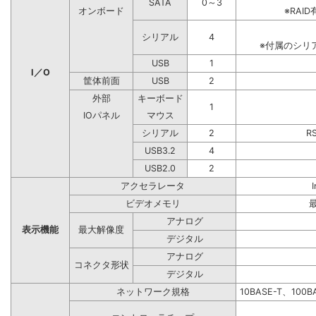
SATA
0～3
オンボード
※RA
シリアル
4
※付属のシリ
USB
1
I／O
筐体前面
USB
2
外部
キーボード
1
IOパネル
マウス
シリアル
2
R
USB3.2
4
USB2.0
2
アクセラレータ
ビデオメモリ
アナログ
表示機能
最大解像度
デジタル
アナログ
コネクタ形状
デジタル
ネットワーク規格
10BASE-T、100