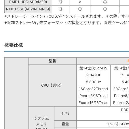
RAID1 HDD(M10/M20)
◎
×
◎
RAID1 SSD(R02/R04/R09)
◎
◎
◎
※ストレージ（メイン）にOSがインストールされます。その際、す
※追加ストレージは未フォーマットの状態となります。管理ツールに
概要仕様
型番
第14世代Core i9
第14世代C
i9-14900
i7-1
5.80GHz
5.4
CPU【選択】
16Core32Thread
20Core2
Pcore:8/16Tread
Pcore:8/
Ecore:16/16Tread
Ecore:12
DD
仕様
システム
メモリ
容量
16GB(16GBx