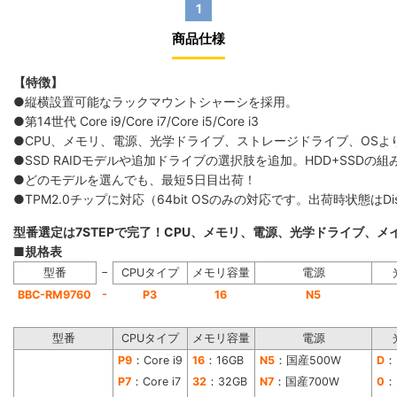
1
商品仕様
【特徴】
●縦横設置可能なラックマウントシャーシを採用。
●第14世代 Core i9/Core i7/Core i5/Core i3
●CPU、メモリ、電源、光学ドライブ、ストレージドライブ、OS
●SSD RAIDモデルや追加ドライブの選択肢を追加。HDD+SS
●どのモデルを選んでも、最短5日目出荷！
●TPM2.0チップに対応（64bit OSのみの対応です。出荷時状態は
型番選定は7STEPで完了！CPU、メモリ、電源、光学ドライブ、
■規格表
−
型番
CPUタイプ
メモリ容量
電源
-
BBC-RM9760
P3
16
N5
型番
CPUタイプ
メモリ容量
電源
P9
：Core i9
16
：16GB
N5
：国産500W
D
：
P7
：Core i7
32
：32GB
N7
：国産700W
0
：