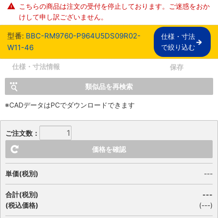
こちらの商品は注文の受付を停止しております。ご迷惑をおか
けして申し訳ございません。
型番:
BBC-RM9760-P964U5DS09R02-
仕様・寸法

W11-46
で絞り込む
仕様・寸法情報
保存
類似品を再検索
※CADデータはPCでダウンロードできます
ご注文数：
価格を確認
単価(税別)
---
合計(税別)
---
(税込価格)
(
---
)