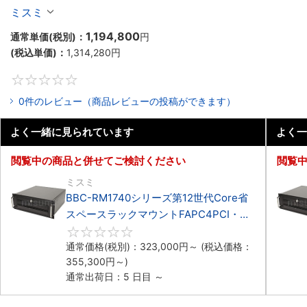
マウント3PCIe
ミスミ
1,194,800
通常単価(税別)：
円
(税込単価)：
1,314,280
円
0
0件のレビュー（商品レビューの投稿ができます）
よく一緒に見られています
よく一
閲覧中の商品と併せてご検討ください
閲覧
ミスミ
BBC-RM1740シリーズ第12世代Core省
スペースラックマウントFAPC4PCI・
3PCIe
0
通常価格(税別)：
323,000
円
～
(税込価格：
355,300
円
～)
通常出荷日：5 日目 ～