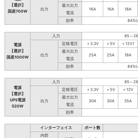
【選択】
最大出力
出力
16A
16A
18A
国産700W
電流
効率
84%(
入力
85～2
定格電圧
＋3.3V
＋5V
＋12V1
電源
【選択】
最大出力
出力
25A
25A
18A
国産1000W
電流
効率
84%(
入力
85～2
電源
定格電圧
＋3.3V
＋5V
＋12V
【選択】
最大出力
UPS電源
出力
30A
30A
35A
電流
520W
効率
インターフェイス
ポート数
内部