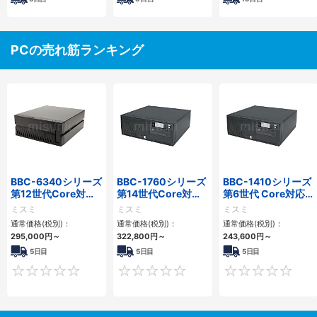
PCの売れ筋ランキング
BBC-6340シリーズ
BBC-1760シリーズ
BBC-1410シリーズ
第12世代Core対応
第14世代Core対応
第6世代 Core対応フ
小型フロアマウント
小型フロアマウント
ロアマウントFAPC
ミスミ
ミスミ
ミスミ
PC2PCI/2PCIe
3PCIe
3PCI・3PCIe
通常価格(税別)：
通常価格(税別)：
通常価格(税別)：
295,000
円
～
322,800
円
～
243,600
円
～
5日目
5日目
5日目
0
0