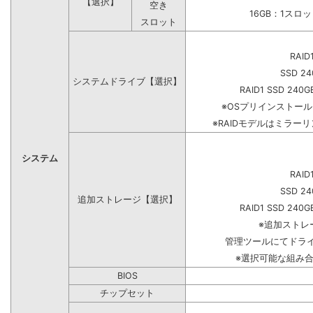
【選択】
空き
16GB：1スロ
スロット
RAID
SSD 24
システムドライブ【選択】
RAID1 SSD 240G
※OSプリインストー
※RAIDモデルはミラーリ
システム
RAID
SSD 24
追加ストレージ【選択】
RAID1 SSD 240G
※追加ストレ
管理ツールにてドラ
※選択可能な組み
BIOS
チップセット