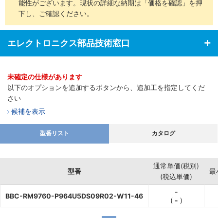
能性がございます。現状の詳細な納期は「価格を確認」を押
下し、ご確認ください。
エレクトロニクス部品技術窓口
未確定の仕様があります
以下のオプションを追加するボタンから、追加工を指定してくだ
さい
候補を表示
型番リスト
カタログ
通常単価(税別)
型番
最
(税込単価)
-
BBC-RM9760-P964U5DS09R02-W11-46
(
-
)