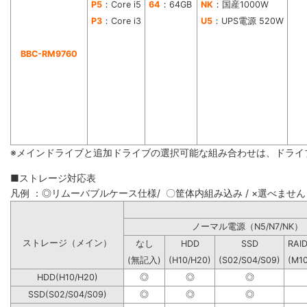
P5
：Core i5
64
：64GB
NK
：国産1000W
P3
：Core i3
U5
：UPS電源 520W
BBC-RM9760
※メインドライブと追加ドライブの選択可能な組み合わせは、ドライ
■ストレージ対応表
凡例 ：◎リムーバブルケース仕様/ 〇筐体内組み込み / ×選べません
ノーマル電源（N5/N7
ストレージ（メイン）
なし
HDD
SSD
RAI
(無記入)
(H10/H20)
(S02/S04/S09)
(M1
HDD(H10/H20)
◎
◎
◎
SSD(S02/S04/S09)
◎
◎
◎