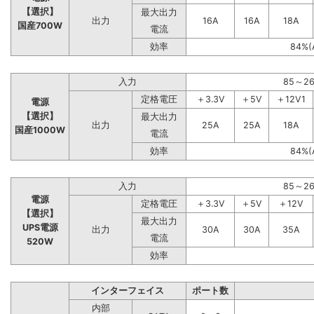
【選択】
最大出力
出力
16A
16A
18A
国産700W
電流
効率
84%(
入力
85～2
定格電圧
＋3.3V
＋5V
＋12V1
電源
【選択】
最大出力
出力
25A
25A
18A
国産1000W
電流
効率
84%(
入力
85～2
電源
定格電圧
＋3.3V
＋5V
＋12V
【選択】
最大出力
UPS電源
出力
30A
30A
35A
電流
520W
効率
インターフェイス
ポート数
内部