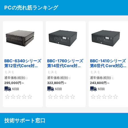
PCの売れ筋ランキング
BBC-6340シリーズ
BBC-1760シリーズ
BBC-1410シリーズ
第12世代Core対応
第14世代Core対応
第6世代 Core対応フ
小型フロアマウント
小型フロアマウント
ロアマウントFAPC
ミスミ
ミスミ
ミスミ
PC2PCI/2PCIe
3PCIe
3PCI・3PCIe
通常価格(税別)：
通常価格(税別)：
通常価格(税別)：
295,000
円
～
322,800
円
～
243,600
円
～
5日目
5日目
5日目
0
0
技術サポート窓口