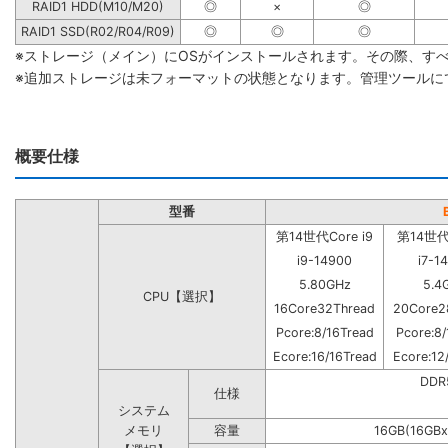
RAID1 HDD(M10/M20)
◎
×
◎
RAID1 SSD(R02/R04/R09)
◎
◎
◎
※ストレージ（メイン）にOSがインストールされます。その際、す
※追加ストレージは未フォーマットの状態となります。管理ツールに
概要仕様
型番
第14世代Core i9
第14世代C
i9-14900
i7-1
5.80GHz
5.4
CPU【選択】
16Core32Thread
20Core2
Pcore:8/16Tread
Pcore:8/
Ecore:16/16Tread
Ecore:12
DD
仕様
システム
メモリ
容量
16GB(16GBx