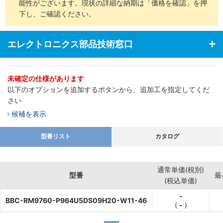
能性がございます。現状の詳細な納期は「価格を確認」を押
下し、ご確認ください。
エレクトロニクス部品技術窓口
未確定の仕様があります
以下のオプションを追加するボタンから、追加工を指定してくだ
さい
候補を表示
型番リスト
カタログ
通常単価(税別)
型番
最
(税込単価)
-
BBC-RM9760-P964U5DS09H20-W11-46
(
-
)