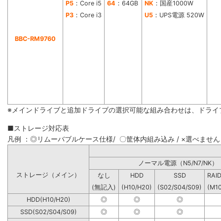
P5
：Core i5
64
：64GB
NK
：国産1000W
P3
：Core i3
U5
：UPS電源 520W
BBC-RM9760
※メインドライブと追加ドライブの選択可能な組み合わせは、ドライ
■ストレージ対応表
凡例 ：◎リムーバブルケース仕様/ 〇筐体内組み込み / ×選べません
ノーマル電源（N5/N7
ストレージ（メイン）
なし
HDD
SSD
RAI
(無記入)
(H10/H20)
(S02/S04/S09)
(M1
HDD(H10/H20)
◎
◎
◎
SSD(S02/S04/S09)
◎
◎
◎