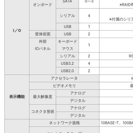
SATA
0～3
オンボード
※RA
シリアル
4
※付属のシリ
USB
1
I／O
筐体前面
USB
2
外部
キーボード
1
IOパネル
マウス
シリアル
2
R
USB3.2
4
USB2.0
2
アクセラレータ
ビデオメモリ
アナログ
表示機能
最大解像度
デジタル
アナログ
コネクタ形状
デジタル
ネットワーク規格
10BASE-T、100