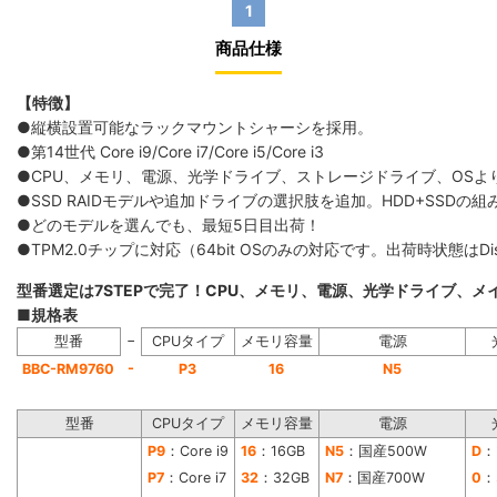
1
商品仕様
【特徴】
●縦横設置可能なラックマウントシャーシを採用。
●第14世代 Core i9/Core i7/Core i5/Core i3
●CPU、メモリ、電源、光学ドライブ、ストレージドライブ、OS
●SSD RAIDモデルや追加ドライブの選択肢を追加。HDD+SS
●どのモデルを選んでも、最短5日目出荷！
●TPM2.0チップに対応（64bit OSのみの対応です。出荷時状態は
型番選定は7STEPで完了！CPU、メモリ、電源、光学ドライブ、
■規格表
−
型番
CPUタイプ
メモリ容量
電源
-
BBC-RM9760
P3
16
N5
型番
CPUタイプ
メモリ容量
電源
P9
：Core i9
16
：16GB
N5
：国産500W
D
：
P7
：Core i7
32
：32GB
N7
：国産700W
0
：