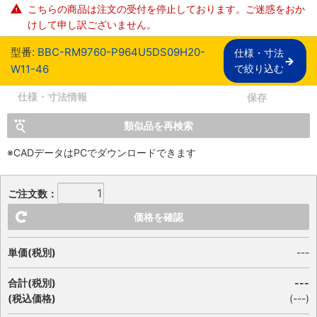
こちらの商品は注文の受付を停止しております。ご迷惑をおか
けして申し訳ございません。
型番:
BBC-RM9760-P964U5DS09H20-
仕様・寸法

W11-46
で絞り込む
仕様・寸法情報
保存
類似品を再検索
※CADデータはPCでダウンロードできます
ご注文数：
価格を確認
単価(税別)
---
合計(税別)
---
(税込価格)
(
---
)