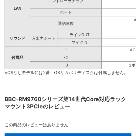
コントローラチップ
LAN
ポート
L
通信速度
ラインOUT
サウンド
入出力ポート
マイクIN
-1
A
付属品
-2
-3
2
※OSなしモデルには2番：OSリカバリディスクは付属しません。
BBC-RM9760シリーズ第14世代Core対応ラック
マウント3PCIeのレビュー
この商品のレビューはありません