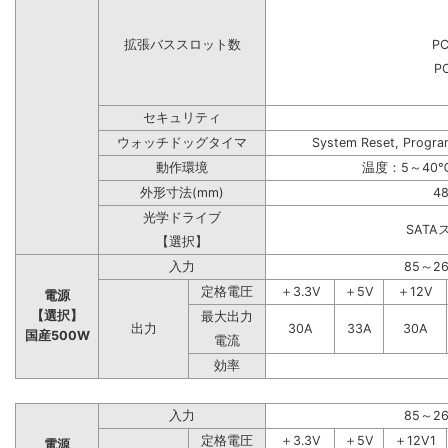
拡張バススロット数
PC
PC
セキュリティ
ウォッチドッグタイマ
System Reset, Progra
動作環境
温度：5～40℃
外形寸法(mm)
48
光学ドライブ
SAT
【選択】
入力
85～2
定格電圧
＋3.3V
＋5V
＋12V
電源
【選択】
最大出力
出力
30A
33A
30A
国産500W
電流
効率
入力
85～2
定格電圧
＋3.3V
＋5V
＋12V1
電源