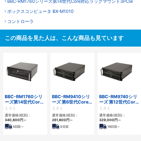
BBC-RM1760シリーズ第14世代Core対応ラックマウント3PCIe
ボックスコンピュータ BX-M1010
コントローラ
この商品を見た人は、こんな商品も見ています
BBC-RM1760シリ
BBC-RM9410シリ
BBC-RM9740シリ
ーズ第14世代Core
ーズ 第6世代Core対
ーズ 第12世代Core
対応ラックマウント
応ラックマウント
対応ラックマウント
ミスミ
ミスミ
ミスミ
3PCIe
FAPC 3PCI・3PCIe
FAPC4PCI・3PCIe
通常価格(税別)：
通常価格(税別)：
通常価格(税別)：
340,800
円
～
261,800
円
～
329,000
円
～
5
日目～
5
日目
19
日目～