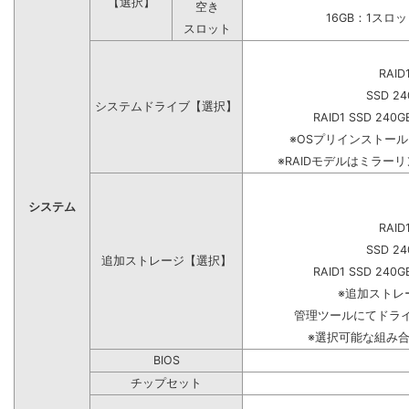
【選択】
空き
16GB：1スロ
スロット
RAID
SSD 24
システムドライブ【選択】
RAID1 SSD 240G
※OSプリインストー
※RAIDモデルはミラーリ
システム
RAID
SSD 24
追加ストレージ【選択】
RAID1 SSD 240G
※追加ストレ
管理ツールにてドラ
※選択可能な組み
BIOS
チップセット