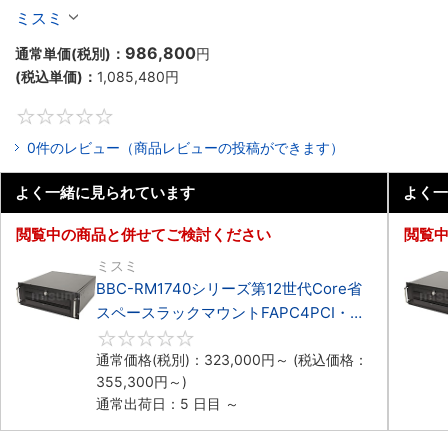
マウント3PCIe
ミスミ
986,800
通常単価(税別)：
円
(税込単価)：
1,085,480
円
0
0件のレビュー（商品レビューの投稿ができます）
よく一緒に見られています
よく一
閲覧中の商品と併せてご検討ください
閲覧
ミスミ
BBC-RM1740シリーズ第12世代Core省
スペースラックマウントFAPC4PCI・
3PCIe
0
通常価格(税別)：
323,000
円
～
(税込価格：
355,300
円
～)
通常出荷日：5 日目 ～