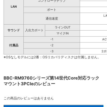
コントローラチップ
LAN
ポート
L
通信速度
ラインOUT
サウンド
入出力ポート
マイクIN
-1
A
付属品
-2
-3
2
※OSなしモデルには2番：OSリカバリディスクは付属しません。
BBC-RM9760シリーズ第14世代Core対応ラック
マウント3PCIeのレビュー
この商品のレビューはありません