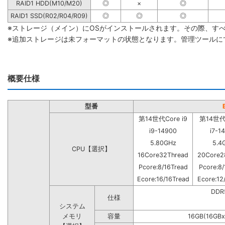
RAID1 HDD(M10/M20)
◎
×
◎
RAID1 SSD(R02/R04/R09)
◎
◎
◎
※ストレージ（メイン）にOSがインストールされます。その際、す
※追加ストレージは未フォーマットの状態となります。管理ツールに
概要仕様
型番
第14世代Core i9
第14世代C
i9-14900
i7-1
5.80GHz
5.4
CPU【選択】
16Core32Thread
20Core2
Pcore:8/16Tread
Pcore:8/
Ecore:16/16Tread
Ecore:12
DD
仕様
システム
メモリ
容量
16GB(16GBx