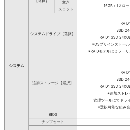
【選択】
空き
16GB：1スロ
スロット
RAID
SSD 24
システムドライブ【選択】
RAID1 SSD 240G
※OSプリインストー
※RAIDモデルはミラーリ
システム
RAID
SSD 24
追加ストレージ【選択】
RAID1 SSD 240G
※追加ストレ
管理ツールにてドラ
※選択可能な組み
BIOS
チップセット