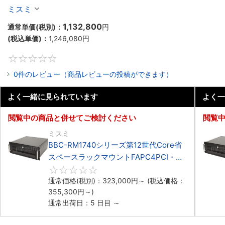
マウント3PCIe
ミスミ
1,132,800
通常単価(税別)：
円
(税込単価)：
1,246,080
円
0
0件のレビュー（商品レビューの投稿ができます）
よく一緒に見られています
よく一
閲覧中の商品と併せてご検討ください
閲覧
ミスミ
BBC-RM1740シリーズ第12世代Core省
スペースラックマウントFAPC4PCI・
3PCIe
0
通常価格(税別)：
323,000
円
～
(税込価格：
355,300
円
～)
通常出荷日：5 日目 ～