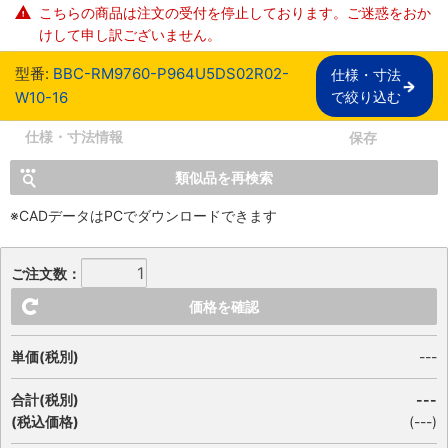
こちらの商品は注文の受付を停止しております。ご迷惑をおか
けして申し訳ございません。
型番:
BBC-RM9760-P964U5DS02R02-
仕様・寸法

W10-16
で絞り込む
仕様・寸法情報
保存
類似品を再検索
※CADデータはPCでダウンロードできます
ご注文数：
価格を確認
単価(税別)
---
合計(税別)
---
(税込価格)
(
---
)