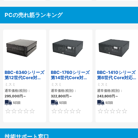
PCの売れ筋ランキング
BBC-6340シリーズ
BBC-1760シリーズ
BBC-1410シリーズ
第12世代Core対応
第14世代Core対応
第6世代 Core対応フ
小型フロアマウント
小型フロアマウント
ロアマウントFAPC
ミスミ
ミスミ
ミスミ
PC2PCI/2PCIe
3PCIe
3PCI・3PCIe
通常価格(税別)：
通常価格(税別)：
通常価格(税別)：
295,000
円
～
322,800
円
～
243,600
円
～
5日目
5日目
5日目
0
0
技術サポート窓口