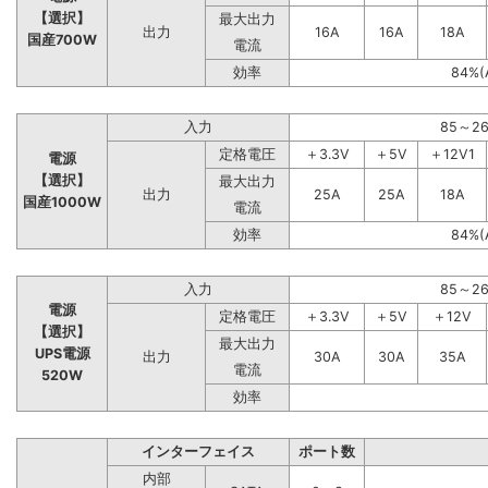
【選択】
最大出力
出力
16A
16A
18A
国産700W
電流
効率
84%(
入力
85～2
定格電圧
＋3.3V
＋5V
＋12V1
電源
【選択】
最大出力
出力
25A
25A
18A
国産1000W
電流
効率
84%(
入力
85～2
電源
定格電圧
＋3.3V
＋5V
＋12V
【選択】
最大出力
UPS電源
出力
30A
30A
35A
電流
520W
効率
インターフェイス
ポート数
内部