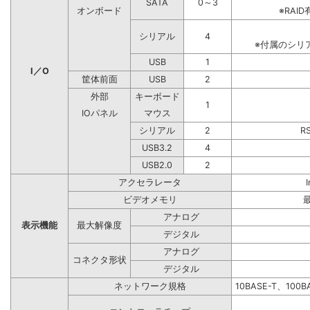
SATA
0～3
オンボード
※RA
シリアル
4
※付属のシリ
USB
1
I／O
筐体前面
USB
2
外部
キーボード
1
IOパネル
マウス
シリアル
2
R
USB3.2
4
USB2.0
2
アクセラレータ
ビデオメモリ
アナログ
表示機能
最大解像度
デジタル
アナログ
コネクタ形状
デジタル
ネットワーク規格
10BASE-T、100