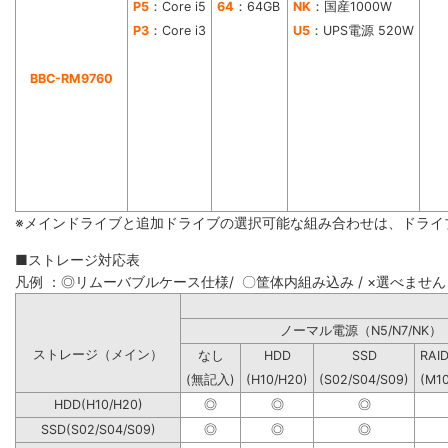
P5
：Core i5
64
：64GB
NK
：国産1000W
P3
：Core i3
U5
：UPS電源 520W
BBC-RM9760
※メインドライブと追加ドライブの選択可能な組み合わせは、ドライ
■ストレージ対応表
凡例 ：◎リムーバブルケース仕様/ 〇筐体内組み込み / ×選べません
ノーマル電源（N5/N7
ストレージ（メイン）
なし
HDD
SSD
RAI
(無記入)
(H10/H20)
(S02/S04/S09)
(M1
HDD(H10/H20)
◎
◎
◎
SSD(S02/S04/S09)
◎
◎
◎