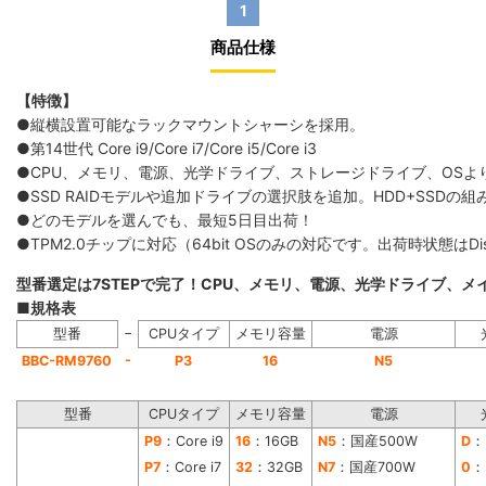
1
商品仕様
【特徴】
●縦横設置可能なラックマウントシャーシを採用。
●第14世代 Core i9/Core i7/Core i5/Core i3
●CPU、メモリ、電源、光学ドライブ、ストレージドライブ、OS
●SSD RAIDモデルや追加ドライブの選択肢を追加。HDD+SS
●どのモデルを選んでも、最短5日目出荷！
●TPM2.0チップに対応（64bit OSのみの対応です。出荷時状態は
型番選定は7STEPで完了！CPU、メモリ、電源、光学ドライブ、
■規格表
−
型番
CPUタイプ
メモリ容量
電源
-
BBC-RM9760
P3
16
N5
型番
CPUタイプ
メモリ容量
電源
P9
：Core i9
16
：16GB
N5
：国産500W
D
：
P7
：Core i7
32
：32GB
N7
：国産700W
0
：