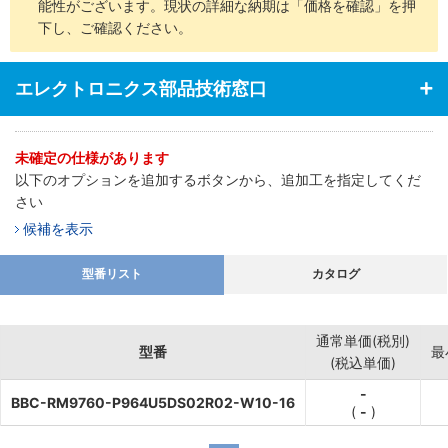
能性がございます。現状の詳細な納期は「価格を確認」を押
下し、ご確認ください。
エレクトロニクス部品技術窓口
未確定の仕様があります
以下のオプションを追加するボタンから、追加工を指定してくだ
さい
候補を表示
型番リスト
カタログ
通常単価(税別)
型番
最
(税込単価)
-
BBC-RM9760-P964U5DS02R02-W10-16
(
-
)