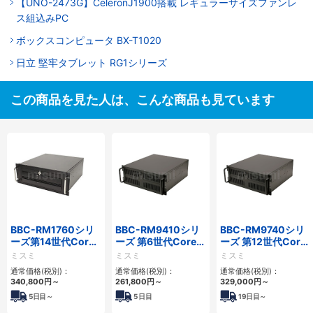
【UNO-2473G】CeleronJ1900搭載 レギュラーサイズファンレ
ス組込みPC
ボックスコンピュータ BX-T1020
日立 堅牢タブレット RG1シリーズ
この商品を見た人は、こんな商品も見ています
BBC-RM1760シリ
BBC-RM9410シリ
BBC-RM9740シリ
ーズ第14世代Core
ーズ 第6世代Core対
ーズ 第12世代Core
対応ラックマウント
応ラックマウント
対応ラックマウント
ミスミ
ミスミ
ミスミ
3PCIe
FAPC 3PCI・3PCIe
FAPC4PCI・3PCIe
通常価格(税別)：
通常価格(税別)：
通常価格(税別)：
340,800
円
～
261,800
円
～
329,000
円
～
5
日目～
5
日目
19
日目～