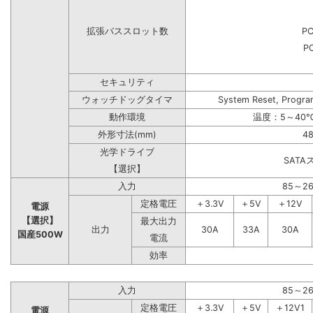
拡張バススロット数
PC
PC
セキュリティ
ウォッチドッグタイマ
System Reset, Progra
動作環境
温度：5～40℃
外形寸法(mm)
48
光学ドライブ
SAT
【選択】
入力
85～2
定格電圧
＋3.3V
＋5V
＋12V
電源
【選択】
最大出力
出力
30A
33A
30A
国産500W
電流
効率
入力
85～2
定格電圧
＋3.3V
＋5V
＋12V1
電源