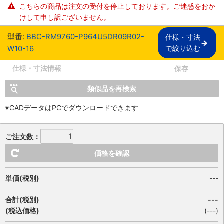
こちらの商品は注文の受付を停止しております。ご迷惑をおか
けして申し訳ございません。
型番:
BBC-RM9760-P964U5DR09R02-
仕様・寸法

W10-16
で絞り込む
仕様・寸法情報
保存
類似品を再検索
※CADデータはPCでダウンロードできます
ご注文数：
価格を確認
単価(税別)
---
合計(税別)
---
(税込価格)
(
---
)