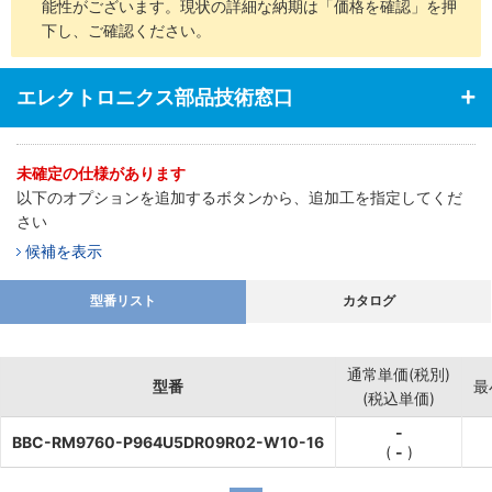
能性がございます。現状の詳細な納期は「価格を確認」を押
下し、ご確認ください。
エレクトロニクス部品技術窓口
未確定の仕様があります
以下のオプションを追加するボタンから、追加工を指定してくだ
さい
候補を表示
型番リスト
カタログ
通常単価(税別)
型番
最
(税込単価)
-
BBC-RM9760-P964U5DR09R02-W10-16
(
-
)