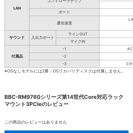
コントローラチップ
LAN
ポート
L
通信速度
ラインOUT
サウンド
入出力ポート
マイクIN
-1
A
付属品
-2
-3
2
※OSなしモデルには2番：OSリカバリディスクは付属しません。
BBC-RM9760シリーズ第14世代Core対応ラック
マウント3PCIeのレビュー
この商品のレビューはありません