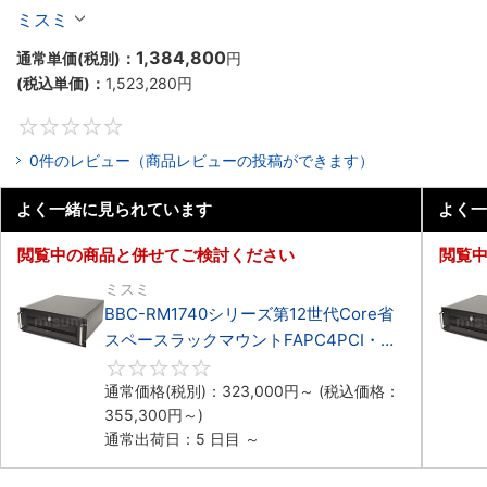
マウント3PCIe
ミスミ
1,384,800
通常単価(税別)：
円
(税込単価)：
1,523,280
円
0
0件のレビュー（商品レビューの投稿ができます）
よく一緒に見られています
よく一
閲覧中の商品と併せてご検討ください
閲覧
ミスミ
BBC-RM1740シリーズ第12世代Core省
スペースラックマウントFAPC4PCI・
3PCIe
0
通常価格(税別)：
323,000
円
～
(税込価格：
355,300
円
～)
通常出荷日：5 日目 ～