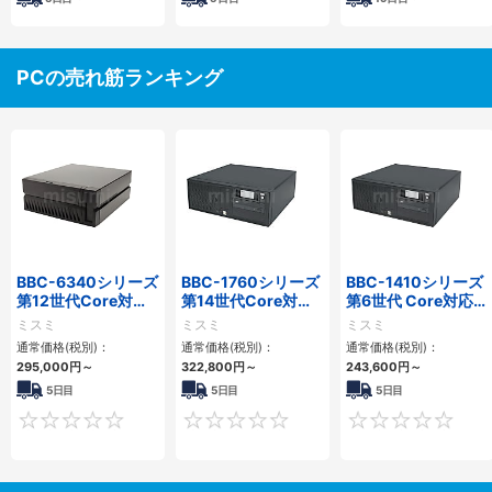
PCの売れ筋ランキング
BBC-6340シリーズ
BBC-1760シリーズ
BBC-1410シリーズ
第12世代Core対応
第14世代Core対応
第6世代 Core対応フ
小型フロアマウント
小型フロアマウント
ロアマウントFAPC
ミスミ
ミスミ
ミスミ
PC2PCI/2PCIe
3PCIe
3PCI・3PCIe
通常価格(税別)：
通常価格(税別)：
通常価格(税別)：
295,000
円
～
322,800
円
～
243,600
円
～
5日目
5日目
5日目
0
0