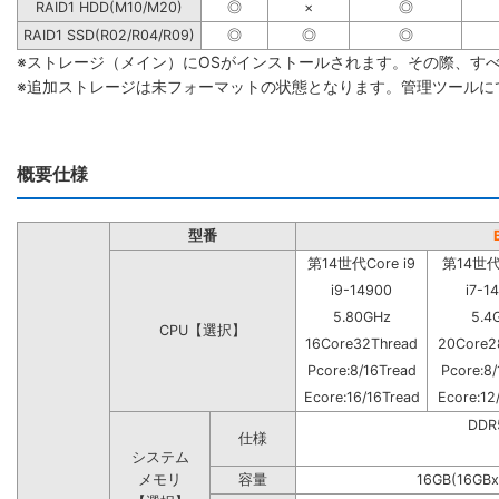
RAID1 HDD(M10/M20)
◎
×
◎
RAID1 SSD(R02/R04/R09)
◎
◎
◎
※ストレージ（メイン）にOSがインストールされます。その際、す
※追加ストレージは未フォーマットの状態となります。管理ツールに
概要仕様
型番
第14世代Core i9
第14世代C
i9-14900
i7-1
5.80GHz
5.4
CPU【選択】
16Core32Thread
20Core2
Pcore:8/16Tread
Pcore:8/
Ecore:16/16Tread
Ecore:12
DD
仕様
システム
メモリ
容量
16GB(16GBx