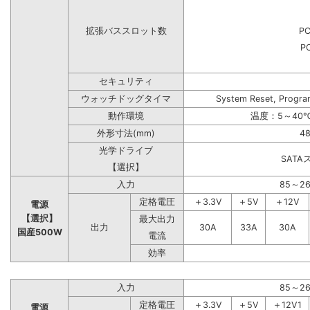
拡張バススロット数
PC
PC
セキュリティ
ウォッチドッグタイマ
System Reset, Progra
動作環境
温度：5～40℃
外形寸法(mm)
48
光学ドライブ
SAT
【選択】
入力
85～2
定格電圧
＋3.3V
＋5V
＋12V
電源
【選択】
最大出力
出力
30A
33A
30A
国産500W
電流
効率
入力
85～2
定格電圧
＋3.3V
＋5V
＋12V1
電源