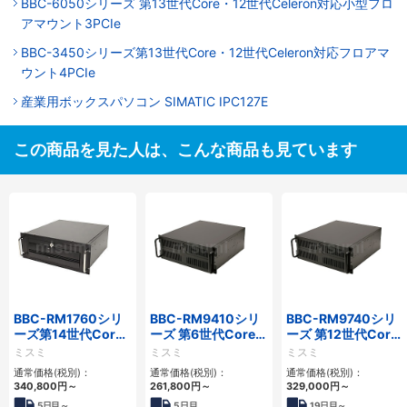
BBC-6050シリーズ 第13世代Core・12世代Celeron対応小型フロ
アマウント3PCIe
BBC-3450シリーズ第13世代Core・12世代Celeron対応フロアマ
ウント4PCIe
産業用ボックスパソコン SIMATIC IPC127E
この商品を見た人は、こんな商品も見ています
BBC-RM1760シリ
BBC-RM9410シリ
BBC-RM9740シリ
ーズ第14世代Core
ーズ 第6世代Core対
ーズ 第12世代Core
対応ラックマウント
応ラックマウント
対応ラックマウント
ミスミ
ミスミ
ミスミ
3PCIe
FAPC 3PCI・3PCIe
FAPC4PCI・3PCIe
通常価格(税別)：
通常価格(税別)：
通常価格(税別)：
340,800
円
～
261,800
円
～
329,000
円
～
5
日目～
5
日目
19
日目～