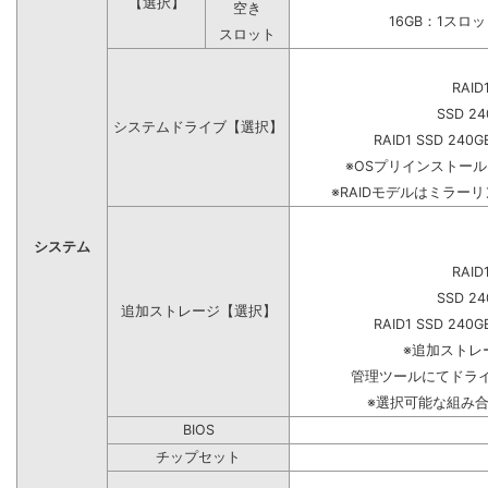
【選択】
空き
16GB：1スロ
スロット
RAID
SSD 24
システムドライブ【選択】
RAID1 SSD 240G
※OSプリインストー
※RAIDモデルはミラーリ
システム
RAID
SSD 24
追加ストレージ【選択】
RAID1 SSD 240G
※追加ストレ
管理ツールにてドラ
※選択可能な組み
BIOS
チップセット