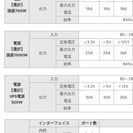
【選択】
最大出力
出力
16A
16A
18A
国産700W
電流
効率
84%(
入力
85～2
定格電圧
＋3.3V
＋5V
＋12V1
電源
【選択】
最大出力
出力
25A
25A
18A
国産1000W
電流
効率
84%(
入力
85～2
電源
定格電圧
＋3.3V
＋5V
＋12V
【選択】
最大出力
UPS電源
出力
30A
30A
35A
電流
520W
効率
インターフェイス
ポート数
内部