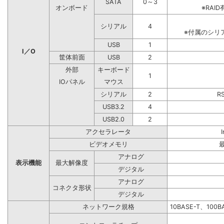
SATA
0～3
オンボード
※RA
シリアル
4
※付属のシリ
USB
1
I／O
筐体前面
USB
2
外部
キーボード
1
IOパネル
マウス
シリアル
2
R
USB3.2
4
USB2.0
2
アクセラレータ
ビデオメモリ
アナログ
表示機能
最大解像度
デジタル
アナログ
コネクタ形状
デジタル
ネットワーク規格
10BASE-T、100