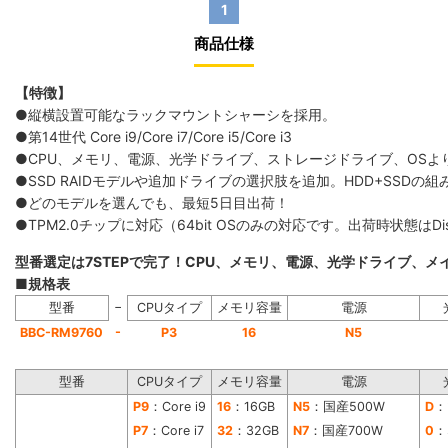
1
商品仕様
【特徴】
●縦横設置可能なラックマウントシャーシを採用。
●第14世代 Core i9/Core i7/Core i5/Core i3
●CPU、メモリ、電源、光学ドライブ、ストレージドライブ、OS
●SSD RAIDモデルや追加ドライブの選択肢を追加。HDD+SS
●どのモデルを選んでも、最短5日目出荷！
●TPM2.0チップに対応（64bit OSのみの対応です。出荷時状態は
型番選定は7STEPで完了！CPU、メモリ、電源、光学ドライブ、
■規格表
−
型番
CPUタイプ
メモリ容量
電源
-
BBC-RM9760
P3
16
N5
型番
CPUタイプ
メモリ容量
電源
P9
：Core i9
16
：16GB
N5
：国産500W
D
：
P7
：Core i7
32
：32GB
N7
：国産700W
0
：