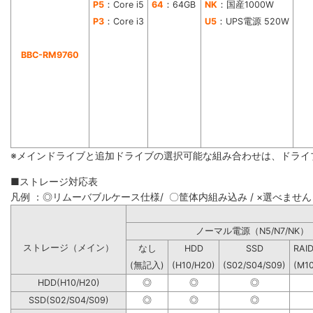
P5
：Core i5
64
：64GB
NK
：国産1000W
P3
：Core i3
U5
：UPS電源 520W
BBC-RM9760
※メインドライブと追加ドライブの選択可能な組み合わせは、ドライ
■ストレージ対応表
凡例 ：◎リムーバブルケース仕様/ 〇筐体内組み込み / ×選べません
ノーマル電源（N5/N7
ストレージ（メイン）
なし
HDD
SSD
RAI
(無記入)
(H10/H20)
(S02/S04/S09)
(M1
HDD(H10/H20)
◎
◎
◎
SSD(S02/S04/S09)
◎
◎
◎