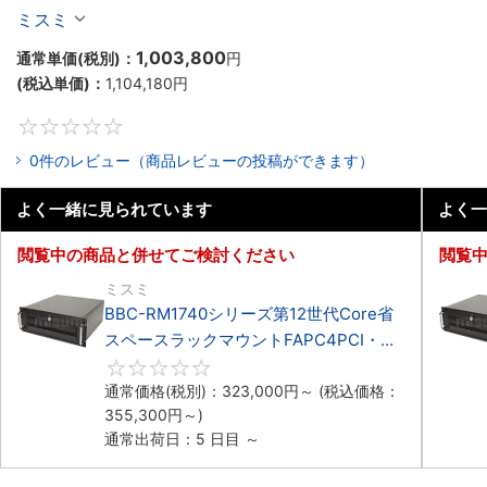
マウント3PCIe
ミスミ
1,003,800
通常単価(税別)：
円
(税込単価)：
1,104,180
円
0
0件のレビュー（商品レビューの投稿ができます）
よく一緒に見られています
よく一
閲覧中の商品と併せてご検討ください
閲覧
ミスミ
BBC-RM1740シリーズ第12世代Core省
スペースラックマウントFAPC4PCI・
3PCIe
0
通常価格(税別)：
323,000
円
～
(税込価格：
355,300
円
～)
通常出荷日：5 日目 ～