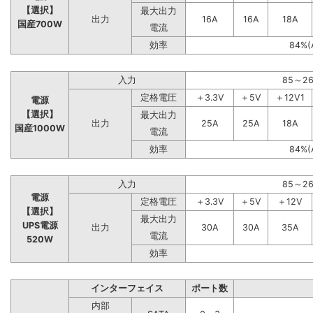
【選択】
最大出力
出力
16A
16A
18A
国産700W
電流
効率
84%(
入力
85～2
定格電圧
＋3.3V
＋5V
＋12V1
電源
【選択】
最大出力
出力
25A
25A
18A
国産1000W
電流
効率
84%(
入力
85～2
電源
定格電圧
＋3.3V
＋5V
＋12V
【選択】
最大出力
UPS電源
出力
30A
30A
35A
電流
520W
効率
インターフェイス
ポート数
内部