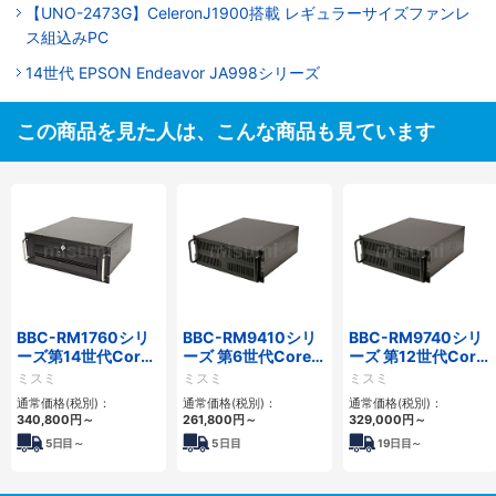
【UNO-2473G】CeleronJ1900搭載 レギュラーサイズファンレ
ス組込みPC
14世代 EPSON Endeavor JA998シリーズ
この商品を見た人は、こんな商品も見ています
BBC-RM1760シリ
BBC-RM9410シリ
BBC-RM9740シリ
ーズ第14世代Core
ーズ 第6世代Core対
ーズ 第12世代Core
対応ラックマウント
応ラックマウント
対応ラックマウント
ミスミ
ミスミ
ミスミ
3PCIe
FAPC 3PCI・3PCIe
FAPC4PCI・3PCIe
通常価格(税別)：
通常価格(税別)：
通常価格(税別)：
340,800
円
～
261,800
円
～
329,000
円
～
5
日目～
5
日目
19
日目～