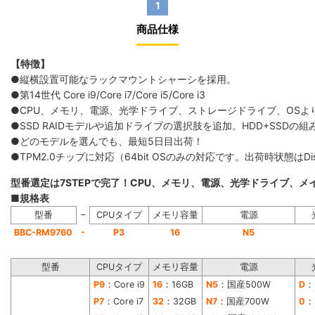
1
商品仕様
【特徴】
●縦横設置可能なラックマウントシャーシを採用。
●第14世代 Core i9/Core i7/Core i5/Core i3
●CPU、メモリ、電源、光学ドライブ、ストレージドライブ、OS
●SSD RAIDモデルや追加ドライブの選択肢を追加。HDD+SS
●どのモデルを選んでも、最短5日目出荷！
●TPM2.0チップに対応（64bit OSのみの対応です。出荷時状態は
型番選定は7STEPで完了！CPU、メモリ、電源、光学ドライブ、
■規格表
−
型番
CPUタイプ
メモリ容量
電源
-
BBC-RM9760
P3
16
N5
型番
CPUタイプ
メモリ容量
電源
P9
：Core i9
16
：16GB
N5
：国産500W
D
：
P7
：Core i7
32
：32GB
N7
：国産700W
0
：