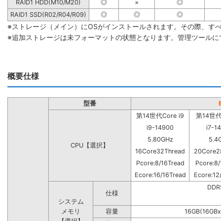
RAID1 HDD(M10/M20)
◎
×
◎
RAID1 SSD(R02/R04/R09)
◎
◎
◎
※ストレージ（メイン）にOSがインストールされます。その際、す
※追加ストレージは未フォーマットの状態となります。管理ツールに
概要仕様
型番
第14世代Core i9
第14世代C
i9-14900
i7-1
5.80GHz
5.4
CPU【選択】
16Core32Thread
20Core2
Pcore:8/16Tread
Pcore:8/
Ecore:16/16Tread
Ecore:12
DD
仕様
システム
メモリ
容量
16GB(16GBx