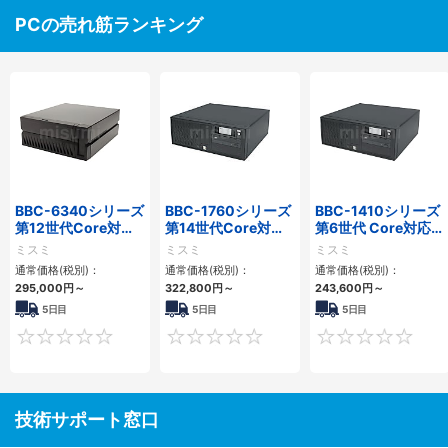
PCの売れ筋ランキング
BBC-6340シリーズ
BBC-1760シリーズ
BBC-1410シリーズ
第12世代Core対応
第14世代Core対応
第6世代 Core対応フ
小型フロアマウント
小型フロアマウント
ロアマウントFAPC
ミスミ
ミスミ
ミスミ
PC2PCI/2PCIe
3PCIe
3PCI・3PCIe
通常価格(税別)：
通常価格(税別)：
通常価格(税別)：
295,000
円
～
322,800
円
～
243,600
円
～
5日目
5日目
5日目
0
0
技術サポート窓口