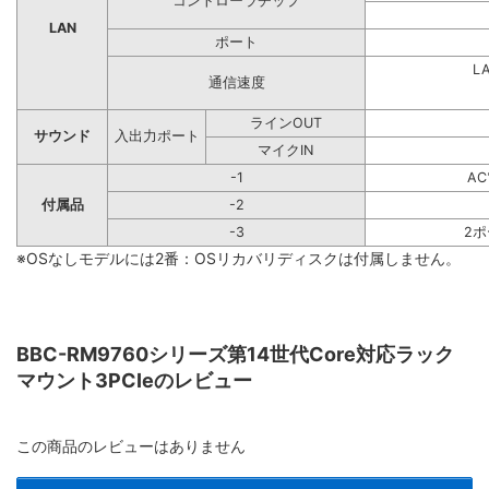
コントローラチップ
LAN
ポート
L
通信速度
ラインOUT
サウンド
入出力ポート
マイクIN
-1
A
付属品
-2
-3
2
※OSなしモデルには2番：OSリカバリディスクは付属しません。
BBC-RM9760シリーズ第14世代Core対応ラック
マウント3PCIeのレビュー
この商品のレビューはありません