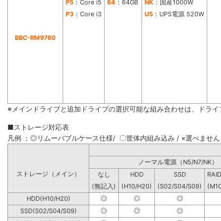
P5
：Core i5
64
：64GB
NK
：国産1000W
P3
：Core i3
U5
：UPS電源 520W
BBC-RM9760
※メインドライブと追加ドライブの選択可能な組み合わせは、ドライ
■ストレージ対応表
凡例 ：◎リムーバブルケース仕様/ 〇筐体内組み込み / ×選べません
ノーマル電源（N5/N7
ストレージ（メイン）
なし
HDD
SSD
RAI
(無記入)
(H10/H20)
(S02/S04/S09)
(M1
HDD(H10/H20)
◎
◎
◎
SSD(S02/S04/S09)
◎
◎
◎