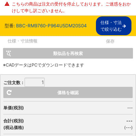
こちらの商品は注文の受付を停止しております。ご迷惑をおか
けして申し訳ございません。
仕様・寸法

型番:
BBC-RM9760-P964U5DM20S04
で絞り込む
仕様・寸法情報
保存
類似品を再検索
※CADデータはPCでダウンロードできます
ご注文数：
価格を確認
単価(税別)
---
合計(税別)
---
(税込価格)
(
---
)