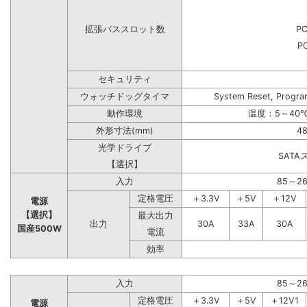
拡張バススロット数
PC
PC
セキュリティ
ウォッチドッグタイマ
System Reset, Progra
動作環境
温度：5～40℃
外形寸法(mm)
48
光学ドライブ
SAT
【選択】
入力
85～2
定格電圧
＋3.3V
＋5V
＋12V
電源
【選択】
最大出力
出力
30A
33A
30A
国産500W
電流
効率
入力
85～2
定格電圧
＋3.3V
＋5V
＋12V1
電源