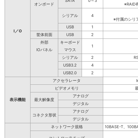
SATA
0～3
オンボード
※RA
シリアル
4
※付属のシリ
USB
1
I／O
筐体前面
USB
2
外部
キーボード
1
IOパネル
マウス
シリアル
2
R
USB3.2
4
USB2.0
2
アクセラレータ
ビデオメモリ
アナログ
表示機能
最大解像度
デジタル
アナログ
コネクタ形状
デジタル
ネットワーク規格
10BASE-T、100