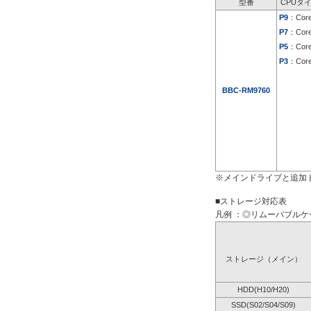
型番
CPUタ
P9
：Core
P7
：Core
P5
：Core
P3
：Core
BBC-RM9760
※メインドライブと追加
■ストレージ対応表
凡例 ：◎リムーバブルケー
ストレージ（メイン）
HDD(H10/H20)
SSD(S02/S04/S09)