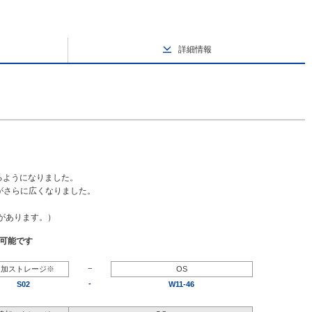
詳細情報
るようになりました。
幅がさらに広くなりました。
要があります。）
択可能です
−
追加ストレージ※
OS
-
S02
W11-46