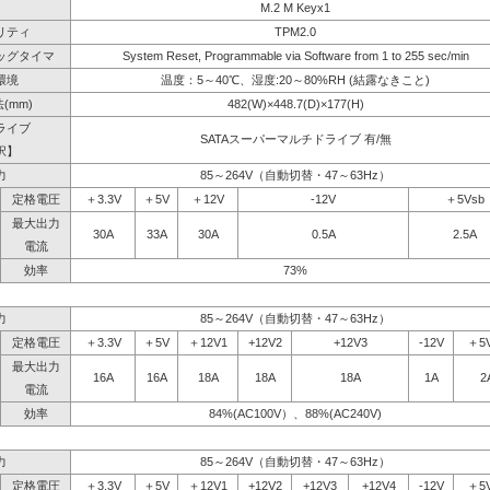
M.2 M Keyx1
リティ
TPM2.0
ッグタイマ
System Reset, Programmable via Software from 1 to 255 sec/min
環境
温度：5～40℃、湿度:20～80%RH (結露なきこと)
(mm)
482(W)×448.7(D)×177(H)
ライブ
SATAスーパーマルチドライブ 有/無
択】
力
85～264V（自動切替・47～63Hz）
定格電圧
＋3.3V
＋5V
＋12V
-12V
＋5Vsb
最大出力
30A
33A
30A
0.5A
2.5A
電流
効率
73%
力
85～264V（自動切替・47～63Hz）
定格電圧
＋3.3V
＋5V
＋12V1
+12V2
+12V3
-12V
＋5
最大出力
16A
16A
18A
18A
18A
1A
2
電流
効率
84%(AC100V）、88%(AC240V)
力
85～264V（自動切替・47～63Hz）
定格電圧
＋3.3V
＋5V
＋12V1
+12V2
+12V3
+12V4
-12V
＋5