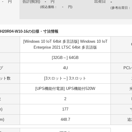
-
円
合計(税別)
-
円
出荷日
-
(税込価格：
-
円
)
(参考出荷日：
5DH20R04-W10-16の仕様・寸法情報
[Windows 10 IoT 64bit 多言語版] Windows 10 IoT
Enterprise 2021 LTSC 64bit 多言語版
[32GB～] 64GB
プ
4U
PC
スロット数
[3スロット～] 3スロット
[UPS機能付電源] UPS機能付520W
数
2
)
177
m)
448.7
追