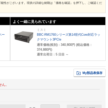
可能性がございます。現状の詳細な納期は「価格を確認」を押下し、ご確認くだ
よく一緒に見られています
ミスミ
スペー
BBC-RM1760シリーズ第14世代Core対応ラッ
クマウント3PCIe
通常価格(税別)：
340,800
円
(税込価格：
374,880
円
)
通常出荷日：5 日目 ～
My部品表保存
せん。