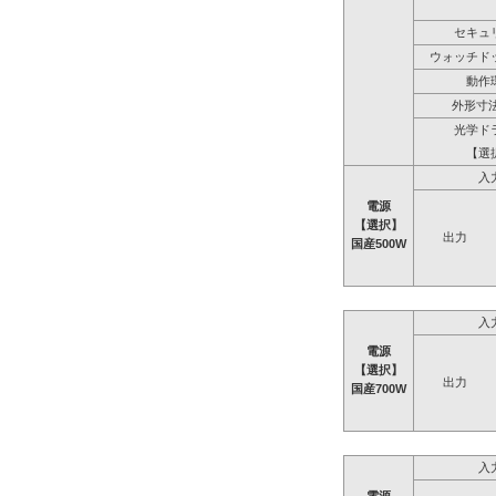
セキュ
ウォッチド
動作
外形寸法
光学ド
【選
入
電源
【選択】
出力
国産500W
入
電源
【選択】
出力
国産700W
入