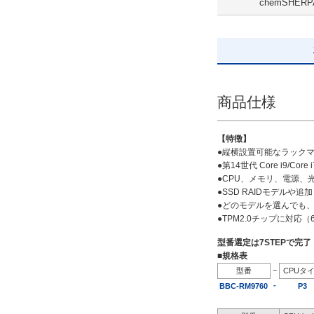
chemSHERP
SSD 480GB ミラーリング
解除
出荷日
すべて
商品仕様
19日以内
【特徴】
●縦横設置可能なラック
●第14世代 Core i9/Core i7
●CPU、メモリ、電源
●SSD RAIDモデル
●どのモデルを選んでも、
●TPM2.0チップに対応
型番選定は7STEPで完
■規格表
−
型番
CPUタ
-
BBC-RM9760
P3