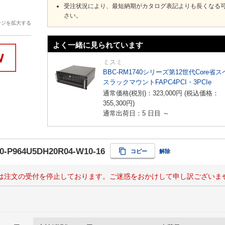
受注状況により、最短納期がカタログ表記よりも長くなる
さい。
ージを拡大する
よく一緒に見られています
ミスミ
BBC-RM1740シリーズ第12世代Core省
スラックマウントFAPC4PCI・3PCIe
通常価格(税別)：
323,000
円
(税込価格：
355,300
円
)
通常出荷日：5 日目 ～
0-P964U5DH20R04-W10-16
コピー
解除
は注文の受付を停止しております。ご迷惑をおかけして申し訳ございま