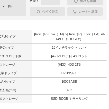
数量：
価格を確認
-
円
)
今すぐ注文
カートへ追加
[Intel（R) Core（TM) i9] Intel（R）Core（TM）i9-
CPUタイプ
14900（5.80GHz）
PCタイプ
19インチラックマウント
Iバス スロット数
[4～6スロット] 4スロット
ストレージ
[HDD] HDD 2TB
光学ドライブ
DVDマルチ
LANタイプ
1000BASE
寸法 幅(mm)
482
加ストレージ
SSD 480GB ミラーリング