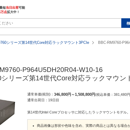
最短
当日出荷
5万点
拡大中！
M9760シリーズ第14世代Core対応ラックマウント3PCIe
BBC-RM9760-P96
M9760-P964U5DH20R04-W10-16

760シリーズ第14世代Core対応ラックマウント
通常単価(税別)
346,800
円
～
1,508,800
円
税込単価
381,480
通常出荷日：
19日目
第14世代Intel Coreプロセッサに対応したラックマウントモデル
商品画像は形状や色味を含め、実際の商品とは異なる場合