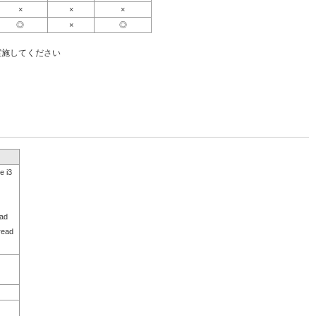
×
×
×
◎
×
◎
実施してください
 i3
ad
read