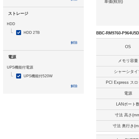
単価(税別)
ストレージ
HDD
HDD 2TB
BBC-RM9760-P964U
解除
OS
電源
メモリ容量
UPS機能付電源
シャーシタイ
UPS機能付520W
PCI Express 
解除
電源
光学ドライブ
LANポート
DVDマルチ
寸法 高さ(mm
解除
寸法 奥行き(m
追加ストレージ