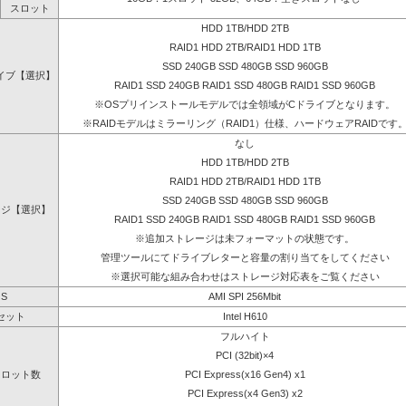
スロット
HDD 1TB/HDD 2TB
RAID1 HDD 2TB/RAID1 HDD 1TB
SSD 240GB SSD 480GB SSD 960GB
イブ【選択】
RAID1 SSD 240GB RAID1 SSD 480GB RAID1 SSD 960GB
※OSプリインストールモデルでは全領域がCドライブとなります。
※RAIDモデルはミラーリング（RAID1）仕様、ハードウェアRAIDです
なし
HDD 1TB/HDD 2TB
RAID1 HDD 2TB/RAID1 HDD 1TB
SSD 240GB SSD 480GB SSD 960GB
ージ【選択】
RAID1 SSD 240GB RAID1 SSD 480GB RAID1 SSD 960GB
※追加ストレージは未フォーマットの状態です。
管理ツールにてドライブレターと容量の割り当てをしてください
※選択可能な組み合わせはストレージ対応表をご覧ください
OS
AMI SPI 256Mbit
セット
Intel H610
フルハイト
PCI (32bit)×4
スロット数
PCI Express(x16 Gen4) x1
PCI Express(x4 Gen3) x2