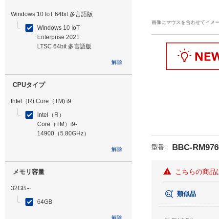
Windows 10 IoT 64bit 多言語版
画像にマウスを合わせてイメ
Windows 10 IoT
Enterprise 2021
LTSC 64bit 多言語版
解除
CPUタイプ
Intel（R) Core（TM) i9
Intel（R）
Core（TM）i9-
14900（5.80GHz）
BBC-RM976
型番
:
解除
こちらの商品
メモリ容量
32GB～
類似品
64GB
解除