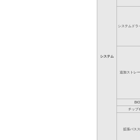
システムドラ
システム
追加ストレ
BI
チップ
拡張バス