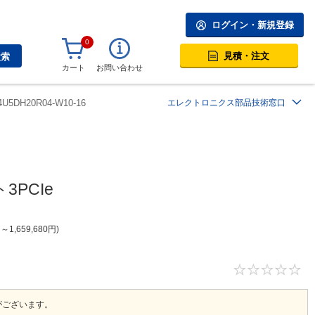
ログイン・新規登録
0
見積・注文
検索
カート
お問い合わせ
4U5DH20R04-W10-16
エレクトロニクス部品技術窓口
3PCIe
円
～
1,659,680
円
。
がございます。