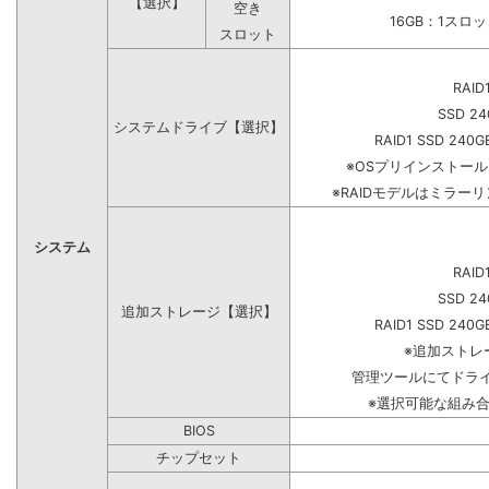
【選択】
空き
16GB：1スロ
スロット
RAID
SSD 24
システムドライブ【選択】
RAID1 SSD 240G
※OSプリインストー
※RAIDモデルはミラーリ
システム
RAID
SSD 24
追加ストレージ【選択】
RAID1 SSD 240G
※追加ストレ
管理ツールにてドラ
※選択可能な組み
BIOS
チップセット