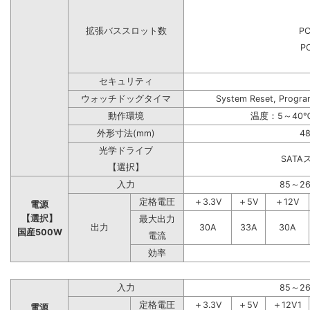
拡張バススロット数
PC
PC
セキュリティ
ウォッチドッグタイマ
System Reset, Progra
動作環境
温度：5～40℃
外形寸法(mm)
48
光学ドライブ
SAT
【選択】
入力
85～2
定格電圧
＋3.3V
＋5V
＋12V
電源
【選択】
最大出力
出力
30A
33A
30A
国産500W
電流
効率
入力
85～2
定格電圧
＋3.3V
＋5V
＋12V1
電源