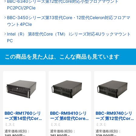
BBC-6340シリーズ第12世代Core対応小型フロアマウント
PC2PCI/2PCIe
BBC-3450シリーズ第13世代Core・12世代Celeron対応フロアマ
ウント4PCIe
Intel（R） 第8世代Core（TM） iシリーズ対応4Uラックマウント
PC
この商品を見た人は、こんな商品も見ています
BBC-RM1760シリ
BBC-RM9410シリ
BBC-RM9740シリ
ーズ第14世代Core
ーズ 第6世代Core対
ーズ 第12世代Core
対応ラックマウント
応ラックマウント
対応ラックマウント
ミスミ
ミスミ
ミスミ
3PCIe
FAPC 3PCI・3PCIe
FAPC4PCI・3PCIe
通常価格(税別)：
通常価格(税別)：
通常価格(税別)：
340,800
円
～
261,800
円
～
329,000
円
～