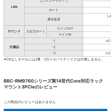
コントローラチップ
LAN
ポート
L
通信速度
ラインOUT
サウンド
入出力ポート
マイクIN
-1
A
付属品
-2
-3
2
※OSなしモデルには2番：OSリカバリディスクは付属しません。
BBC-RM9760シリーズ第14世代Core対応ラック
マウント3PCIeのレビュー
この商品のレビューはありません