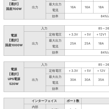
【選択】
最大出力
出力
16A
16A
18A
国産700W
電流
効率
84%(
入力
85～2
定格電圧
＋3.3V
＋5V
＋12V1
電源
【選択】
最大出力
出力
25A
25A
18A
国産1000W
電流
効率
84%(
入力
85～2
電源
定格電圧
＋3.3V
＋5V
＋12V
【選択】
最大出力
UPS電源
出力
30A
30A
35A
電流
520W
効率
インターフェイス
ポート数
内部