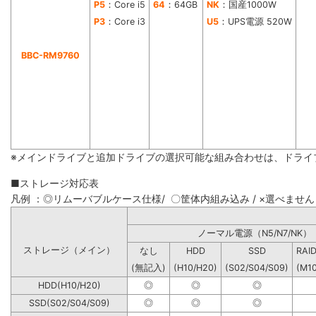
P5
：Core i5
64
：64GB
NK
：国産1000W
P3
：Core i3
U5
：UPS電源 520W
BBC-RM9760
※メインドライブと追加ドライブの選択可能な組み合わせは、ドライ
■ストレージ対応表
凡例 ：◎リムーバブルケース仕様/ 〇筐体内組み込み / ×選べません
ノーマル電源（N5/N7
ストレージ（メイン）
なし
HDD
SSD
RAI
(無記入)
(H10/H20)
(S02/S04/S09)
(M1
HDD(H10/H20)
◎
◎
◎
SSD(S02/S04/S09)
◎
◎
◎