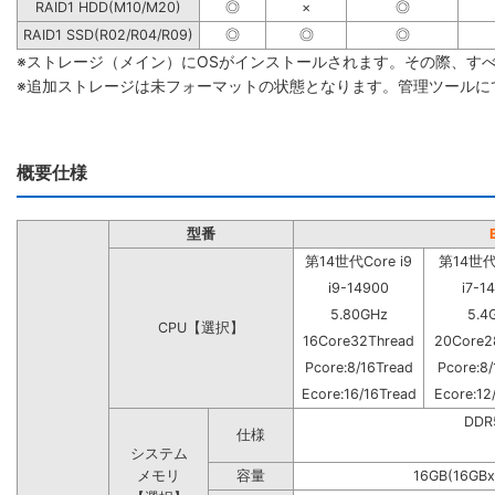
RAID1 HDD(M10/M20)
◎
×
◎
RAID1 SSD(R02/R04/R09)
◎
◎
◎
※ストレージ（メイン）にOSがインストールされます。その際、す
※追加ストレージは未フォーマットの状態となります。管理ツールに
概要仕様
型番
第14世代Core i9
第14世代C
i9-14900
i7-1
5.80GHz
5.4
CPU【選択】
16Core32Thread
20Core2
Pcore:8/16Tread
Pcore:8/
Ecore:16/16Tread
Ecore:12
DD
仕様
システム
メモリ
容量
16GB(16GBx