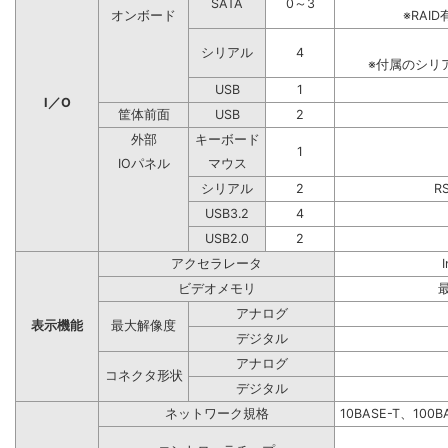
SATA
0～3
オンボード
※RA
シリアル
4
※付属のシリ
USB
1
I／O
筐体前面
USB
2
外部
キーボード
1
IOパネル
マウス
シリアル
2
R
USB3.2
4
USB2.0
2
アクセラレータ
ビデオメモリ
アナログ
表示機能
最大解像度
デジタル
アナログ
コネクタ形状
デジタル
ネットワーク規格
10BASE-T、100