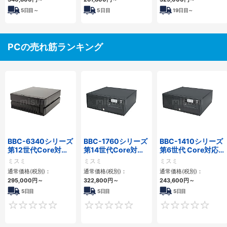
5
日目～
5
日目
19
日目～
PCの売れ筋ランキング
BBC-6340シリーズ
BBC-1760シリーズ
BBC-1410シリーズ
第12世代Core対応
第14世代Core対応
第6世代 Core対応フ
小型フロアマウント
小型フロアマウント
ロアマウントFAPC
ミスミ
ミスミ
ミスミ
PC2PCI/2PCIe
3PCIe
3PCI・3PCIe
通常価格(税別)：
通常価格(税別)：
通常価格(税別)：
295,000
円
～
322,800
円
～
243,600
円
～
5日目
5日目
5日目
0
0