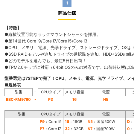
1
商品仕様
【特徴】
●縦横設置可能なラックマウントシャーシを採用。
●第14世代 Core i9/Core i7/Core i5/Core i3
●CPU、メモリ、電源、光学ドライブ、ストレージドライブ、OS
●SSD RAIDモデルや追加ドライブの選択肢を追加。HDD+SS
●どのモデルを選んでも、最短5日目出荷！
●TPM2.0チップに対応（64bit OSのみの対応です。出荷時状態は
型番選定は7STEPで完了！CPU、メモリ、電源、光学ドライブ、
■規格表
−
型番
CPUタイプ
メモリ容量
電源
-
BBC-RM9760
P3
16
N5
型番
CPUタイプ
メモリ容量
電源
P9
：Core i9
16
：16GB
N5
：国産500W
D
：
P7
：Core i7
32
：32GB
N7
：国産700W
0
：