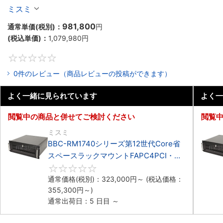
BBC-RM9760シリーズ第14世代Core対応ラック
ミスミ
マウント3PCIe
981,800
通常単価(税別)：
円
(税込単価)：
1,079,980
円
0
0件のレビュー（商品レビューの投稿ができます）
よく一緒に見られています
よく一
閲覧中の商品と併せてご検討ください
閲覧
ミスミ
BBC-RM1740シリーズ第12世代Core省
スペースラックマウントFAPC4PCI・
3PCIe
0
通常価格(税別)：
323,000
円
～
(税込価格：
355,300
円
～)
通常出荷日：5 日目 ～