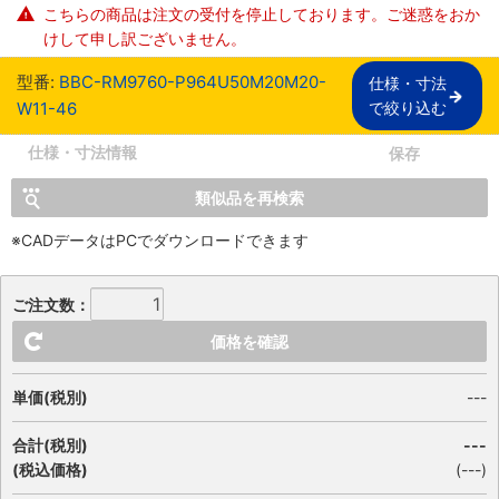
こちらの商品は注文の受付を停止しております。ご迷惑をおか
けして申し訳ございません。
型番:
BBC-RM9760-P964U50M20M20-
仕様・寸法

W11-46
で絞り込む
仕様・寸法情報
保存
類似品を再検索
※CADデータはPCでダウンロードできます
ご注文数：
価格を確認
単価(税別)
---
合計(税別)
---
(税込価格)
(
---
)