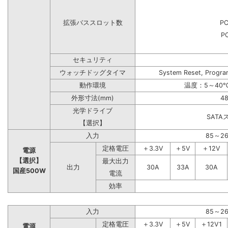
拡張バススロット数
PC
PC
セキュリティ
ウォッチドッグタイマ
System Reset, Progra
動作環境
温度：5～40℃
外形寸法(mm)
48
光学ドライブ
SAT
【選択】
入力
85～2
定格電圧
＋3.3V
＋5V
＋12V
電源
【選択】
最大出力
出力
30A
33A
30A
国産500W
電流
効率
入力
85～2
定格電圧
＋3.3V
＋5V
＋12V1
電源