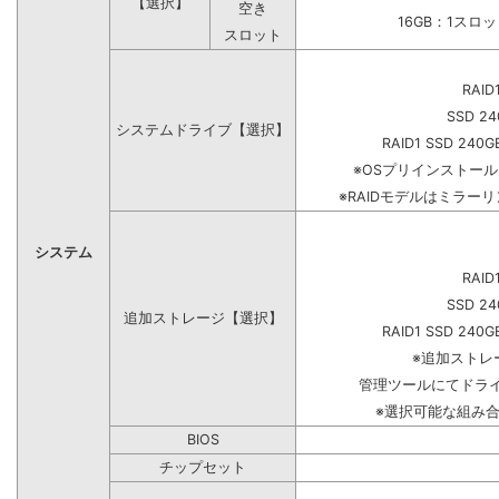
【選択】
空き
16GB：1スロ
スロット
RAID
SSD 24
システムドライブ【選択】
RAID1 SSD 240G
※OSプリインストー
※RAIDモデルはミラーリ
システム
RAID
SSD 24
追加ストレージ【選択】
RAID1 SSD 240G
※追加ストレ
管理ツールにてドラ
※選択可能な組み
BIOS
チップセット