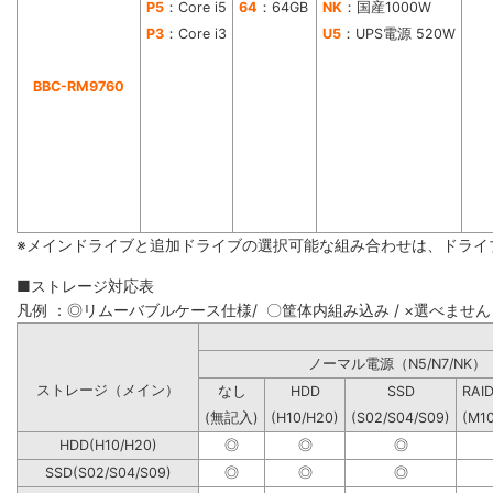
P5
：Core i5
64
：64GB
NK
：国産1000W
P3
：Core i3
U5
：UPS電源 520W
BBC-RM9760
※メインドライブと追加ドライブの選択可能な組み合わせは、ドライ
■ストレージ対応表
凡例 ：◎リムーバブルケース仕様/ 〇筐体内組み込み / ×選べません
ノーマル電源（N5/N7
ストレージ（メイン）
なし
HDD
SSD
RAI
(無記入)
(H10/H20)
(S02/S04/S09)
(M1
HDD(H10/H20)
◎
◎
◎
SSD(S02/S04/S09)
◎
◎
◎