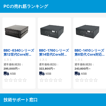
PCの売れ筋ランキング
BBC-6340シリーズ
BBC-1760シリーズ
BBC-1410シリーズ
第12世代Core対応
第14世代Core対応
第6世代 Core対応フ
小型フロアマウント
小型フロアマウント
ロアマウントFAPC
ミスミ
ミスミ
ミスミ
PC2PCI/2PCIe
3PCIe
3PCI・3PCIe
通常価格(税別)：
通常価格(税別)：
通常価格(税別)：
295,000
円
～
322,800
円
～
243,600
円
～
5日目
5日目
5日目
0
0
技術サポート窓口