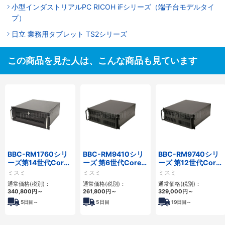
小型インダストリアルPC RICOH iFシリーズ（端子台モデルタイ
プ）
日立 業務用タブレット TS2シリーズ
この商品を見た人は、こんな商品も見ています
BBC-RM1760シリ
BBC-RM9410シリ
BBC-RM9740シリ
ーズ第14世代Core
ーズ 第6世代Core対
ーズ 第12世代Core
対応ラックマウント
応ラックマウント
対応ラックマウント
ミスミ
ミスミ
ミスミ
3PCIe
FAPC 3PCI・3PCIe
FAPC4PCI・3PCIe
通常価格(税別)：
通常価格(税別)：
通常価格(税別)：
340,800
円
～
261,800
円
～
329,000
円
～
5
日目～
5
日目
19
日目～