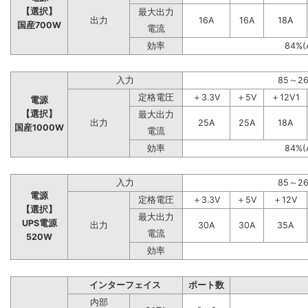
【選択】
最大出力
出力
16A
16A
18A
国産700W
電流
効率
84%(
入力
85～2
定格電圧
＋3.3V
＋5V
＋12V1
電源
【選択】
最大出力
出力
25A
25A
18A
国産1000W
電流
効率
84%(
入力
85～2
電源
定格電圧
＋3.3V
＋5V
＋12V
【選択】
最大出力
UPS電源
出力
30A
30A
35A
電流
520W
効率
インターフェイス
ポート数
内部