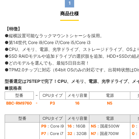
1
商品仕様
【特徴】
●縦横設置可能なラックマウントシャーシを採用。
●第14世代 Core i9/Core i7/Core i5/Core i3
●CPU、メモリ、電源、光学ドライブ、ストレージドライブ、OS
●SSD RAIDモデルや追加ドライブの選択肢を追加。HDD+SS
●どのモデルを選んでも、最短5日目出荷！
●TPM2.0チップに対応（64bit OSのみの対応です。出荷時状態は
型番選定は7STEPで完了！CPU、メモリ、電源、光学ドライブ、
■規格表
−
型番
CPUタイプ
メモリ容量
電源
-
BBC-RM9760
P3
16
N5
型番
CPUタイプ
メモリ容量
電源
P9
：Core i9
16
：16GB
N5
：国産500W
D
：
P7
：Core i7
32
：32GB
N7
：国産700W
0
：