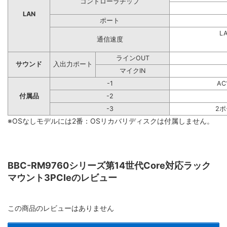
コントローラチップ
LAN
ポート
L
通信速度
ラインOUT
サウンド
入出力ポート
マイクIN
-1
A
付属品
-2
-3
2
※OSなしモデルには2番：OSリカバリディスクは付属しません。
BBC-RM9760シリーズ第14世代Core対応ラック
マウント3PCIeのレビュー
この商品のレビューはありません