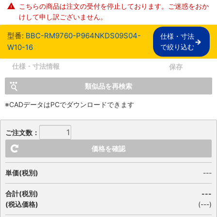
こちらの商品は注文の受付を停止しております。ご迷惑をおか
けして申し訳ございません。
型番:
BBC-RM9760-P964NKDS09S04-
仕様・寸法

W10-16
で絞り込む
仕様・寸法情報
保存
類似品を再検索
※CADデータはPCでダウンロードできます
ご注文数：
価格を確認
単価(税別)
---
合計(税別)
---
(税込価格)
(
---
)