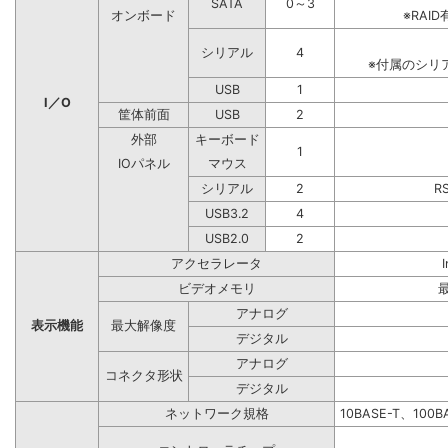
SATA
0～3
オンボード
※RA
シリアル
4
※付属のシリ
USB
1
I／O
筐体前面
USB
2
外部
キーボード
1
IOパネル
マウス
シリアル
2
R
USB3.2
4
USB2.0
2
アクセラレータ
ビデオメモリ
アナログ
表示機能
最大解像度
デジタル
アナログ
コネクタ形状
デジタル
ネットワーク規格
10BASE-T、100