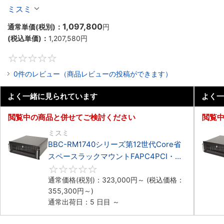
マウント3PCIe
ミスミ
1,097,800
通常単価(税別)：
円
(税込単価)：
1,207,580
円
0
0件のレビュー（商品レビューの投稿ができます）
よく一緒に見られています
よく一
閲覧中の商品と併せてご検討ください
閲覧
ミスミ
BBC-RM1740シリーズ第12世代Core省
スペースラックマウントFAPC4PCI・
3PCIe
0
通常価格(税別)：
323,000
円
～
(税込価格：
355,300
円
～)
通常出荷日：5 日目 ～