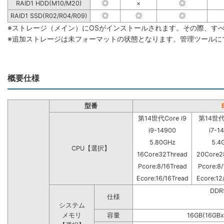
RAID1 HDD(M10/M20)
◎
×
◎
RAID1 SSD(R02/R04/R09)
◎
◎
◎
※ストレージ（メイン）にOSがインストールされます。その際、す
※追加ストレージは未フォーマットの状態となります。管理ツールに
概要仕様
型番
第14世代Core i9
第14世代C
i9-14900
i7-1
5.80GHz
5.4
CPU【選択】
16Core32Thread
20Core2
Pcore:8/16Tread
Pcore:8/
Ecore:16/16Tread
Ecore:12
DD
仕様
システム
メモリ
容量
16GB(16GBx