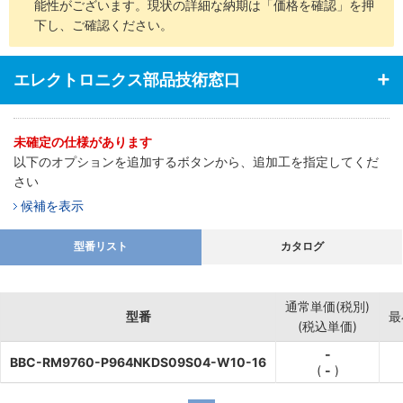
能性がございます。現状の詳細な納期は「価格を確認」を押
下し、ご確認ください。
エレクトロニクス部品技術窓口
未確定の仕様があります
以下のオプションを追加するボタンから、追加工を指定してくだ
さい
候補を表示
型番リスト
カタログ
通常単価(税別)
型番
最
(税込単価)
-
BBC-RM9760-P964NKDS09S04-W10-16
(
-
)