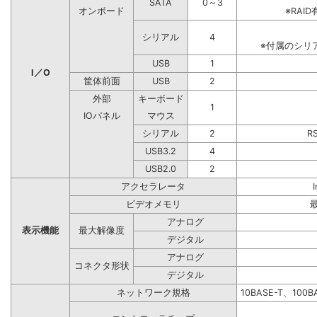
SATA
0～3
オンボード
※RA
シリアル
4
※付属のシリ
USB
1
I／O
筐体前面
USB
2
外部
キーボード
1
IOパネル
マウス
シリアル
2
R
USB3.2
4
USB2.0
2
アクセラレータ
ビデオメモリ
アナログ
表示機能
最大解像度
デジタル
アナログ
コネクタ形状
デジタル
ネットワーク規格
10BASE-T、100