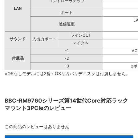
コントローラチップ
LAN
ポート
L
通信速度
ラインOUT
サウンド
入出力ポート
マイクIN
-1
A
付属品
-2
-3
2
※OSなしモデルには2番：OSリカバリディスクは付属しません。
BBC-RM9760シリーズ第14世代Core対応ラック
マウント3PCIeのレビュー
この商品のレビューはありません