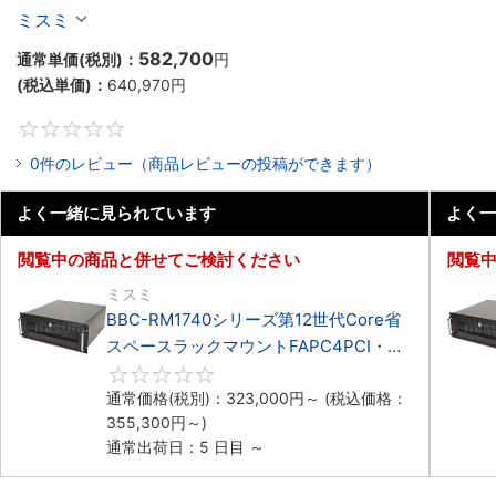
マウント3PCIe
ミスミ
582,700
通常単価(税別)：
円
(税込単価)：
640,970
円
0
0件のレビュー（商品レビューの投稿ができます）
よく一緒に見られています
よく一
閲覧中の商品と併せてご検討ください
閲覧
ミスミ
BBC-RM1740シリーズ第12世代Core省
スペースラックマウントFAPC4PCI・
3PCIe
0
通常価格(税別)：
323,000
円
～
(税込価格：
355,300
円
～)
通常出荷日：5 日目 ～