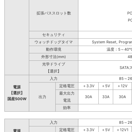
拡張バススロット数
PC
PC
セキュリティ
ウォッチドッグタイマ
System Reset, Progra
動作環境
温度：5～40℃
外形寸法(mm)
48
光学ドライブ
SAT
【選択】
入力
85～2
定格電圧
＋3.3V
＋5V
＋12V
電源
【選択】
最大出力
出力
30A
33A
30A
国産500W
電流
効率
入力
85～2
定格電圧
＋3.3V
＋5V
＋12V1
電源