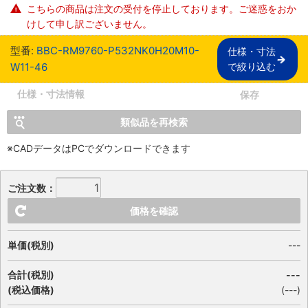
こちらの商品は注文の受付を停止しております。ご迷惑をおか
けして申し訳ございません。
型番:
BBC-RM9760-P532NK0H20M10-
仕様・寸法

W11-46
で絞り込む
仕様・寸法情報
保存
類似品を再検索
※CADデータはPCでダウンロードできます
ご注文数：
価格を確認
単価(税別)
---
合計(税別)
---
(税込価格)
(
---
)