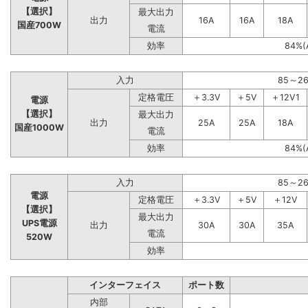
【選択】
最大出力
出力
16A
16A
18A
国産700W
電流
効率
84%(
入力
85～2
定格電圧
＋3.3V
＋5V
＋12V1
電源
【選択】
最大出力
出力
25A
25A
18A
国産1000W
電流
効率
84%(
入力
85～2
電源
定格電圧
＋3.3V
＋5V
＋12V
【選択】
最大出力
UPS電源
出力
30A
30A
35A
電流
520W
効率
インターフェイス
ポート数
内部