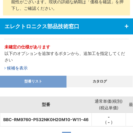
能性がございます。現状の詳細な納期は「価格を確認」を押
下し、ご確認ください。
エレクトロニクス部品技術窓口
未確定の仕様があります
以下のオプションを追加するボタンから、追加工を指定してくだ
さい
候補を表示
型番リスト
カタログ
通常単価(税別)
型番
最
(税込単価)
-
BBC-RM9760-P532NK0H20M10-W11-46
(
-
)