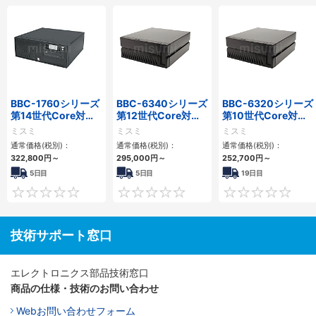
BBC-1760シリーズ
BBC-6340シリーズ
BBC-6320シリーズ
第14世代Core対応
第12世代Core対応
第10世代Core対応
小型フロアマウント
小型フロアマウント
小型フロアマウント
ミスミ
ミスミ
ミスミ
3PCIe
PC2PCI/2PCIe
FAPC 2PCI・2PCIe
通常価格(税別)：
通常価格(税別)：
通常価格(税別)：
322,800
円
～
295,000
円
～
252,700
円
～
5日目
5日目
19日目
0
0
技術サポート窓口
エレクトロニクス部品技術窓口
商品の仕様・技術のお問い合わせ
Webお問い合わせフォーム