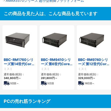
AMAX5570シリーズ 超小型制御プラットフォーム
この商品を見た人は、こんな商品も見ています
BBC-RM1760シリ
BBC-RM9410シリ
BBC-RM9740シリ
ーズ第14世代Core
ーズ 第6世代Core対
ーズ 第12世代Core
対応ラックマウント
応ラックマウント
対応ラックマウント
ミスミ
ミスミ
ミスミ
3PCIe
FAPC 3PCI・3PCIe
FAPC4PCI・3PCIe
通常価格(税別)：
通常価格(税別)：
通常価格(税別)：
340,800
円
～
261,800
円
～
329,000
円
～
5
日目～
5
日目
19
日目～
PCの売れ筋ランキング