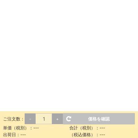
ご注文数：
価格を確認
-
+
単価（税別）：
---
合計（税別）：
---
出荷日：
---
（税込価格）：
---