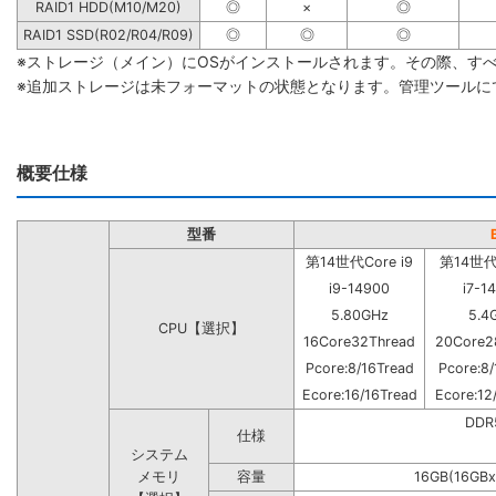
RAID1 HDD(M10/M20)
◎
×
◎
RAID1 SSD(R02/R04/R09)
◎
◎
◎
※ストレージ（メイン）にOSがインストールされます。その際、す
※追加ストレージは未フォーマットの状態となります。管理ツールに
概要仕様
型番
第14世代Core i9
第14世代C
i9-14900
i7-1
5.80GHz
5.4
CPU【選択】
16Core32Thread
20Core2
Pcore:8/16Tread
Pcore:8/
Ecore:16/16Tread
Ecore:12
DD
仕様
システム
メモリ
容量
16GB(16GBx