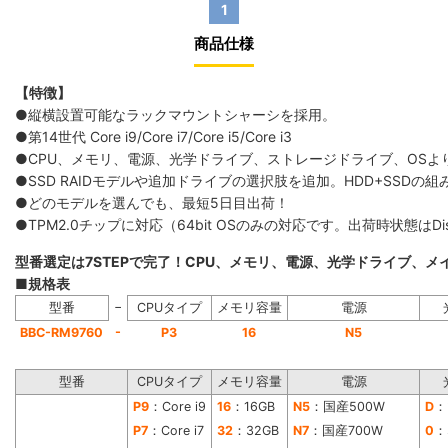
1
商品仕様
【特徴】
●縦横設置可能なラックマウントシャーシを採用。
●第14世代 Core i9/Core i7/Core i5/Core i3
●CPU、メモリ、電源、光学ドライブ、ストレージドライブ、OS
●SSD RAIDモデルや追加ドライブの選択肢を追加。HDD+SS
●どのモデルを選んでも、最短5日目出荷！
●TPM2.0チップに対応（64bit OSのみの対応です。出荷時状態は
型番選定は7STEPで完了！CPU、メモリ、電源、光学ドライブ、
■規格表
−
型番
CPUタイプ
メモリ容量
電源
-
BBC-RM9760
P3
16
N5
型番
CPUタイプ
メモリ容量
電源
P9
：Core i9
16
：16GB
N5
：国産500W
D
：
P7
：Core i7
32
：32GB
N7
：国産700W
0
：