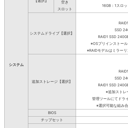
【選択】
空き
16GB：1スロ
スロット
RAID
SSD 24
システムドライブ【選択】
RAID1 SSD 240G
※OSプリインストー
※RAIDモデルはミラーリ
システム
RAID
SSD 24
追加ストレージ【選択】
RAID1 SSD 240G
※追加ストレ
管理ツールにてドラ
※選択可能な組み
BIOS
チップセット