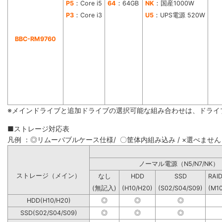
P5
：Core i5
64
：64GB
NK
：国産1000W
P3
：Core i3
U5
：UPS電源 520W
BBC-RM9760
※メインドライブと追加ドライブの選択可能な組み合わせは、ドライ
■ストレージ対応表
凡例 ：◎リムーバブルケース仕様/ 〇筐体内組み込み / ×選べません
ノーマル電源（N5/N7
ストレージ（メイン）
なし
HDD
SSD
RAI
(無記入)
(H10/H20)
(S02/S04/S09)
(M1
HDD(H10/H20)
◎
◎
◎
SSD(S02/S04/S09)
◎
◎
◎