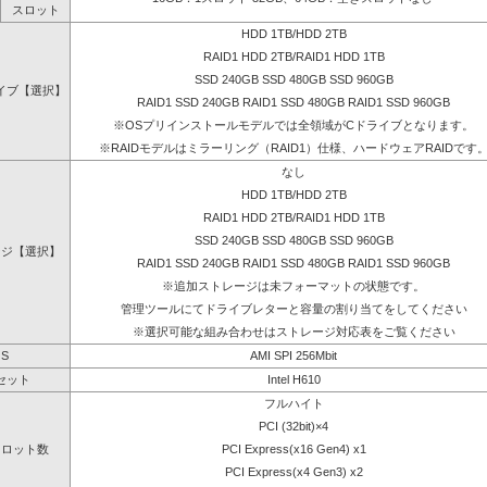
スロット
HDD 1TB/HDD 2TB
RAID1 HDD 2TB/RAID1 HDD 1TB
SSD 240GB SSD 480GB SSD 960GB
イブ【選択】
RAID1 SSD 240GB RAID1 SSD 480GB RAID1 SSD 960GB
※OSプリインストールモデルでは全領域がCドライブとなります。
※RAIDモデルはミラーリング（RAID1）仕様、ハードウェアRAIDです
なし
HDD 1TB/HDD 2TB
RAID1 HDD 2TB/RAID1 HDD 1TB
SSD 240GB SSD 480GB SSD 960GB
ージ【選択】
RAID1 SSD 240GB RAID1 SSD 480GB RAID1 SSD 960GB
※追加ストレージは未フォーマットの状態です。
管理ツールにてドライブレターと容量の割り当てをしてください
※選択可能な組み合わせはストレージ対応表をご覧ください
OS
AMI SPI 256Mbit
セット
Intel H610
フルハイト
PCI (32bit)×4
スロット数
PCI Express(x16 Gen4) x1
PCI Express(x4 Gen3) x2