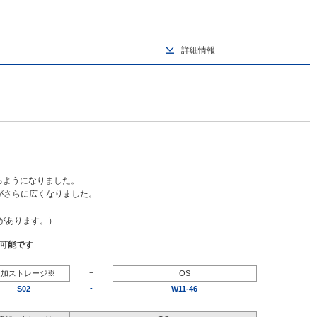
詳細情報
るようになりました。
幅がさらに広くなりました。
要があります。）
択可能です
−
追加ストレージ※
OS
-
S02
W11-46