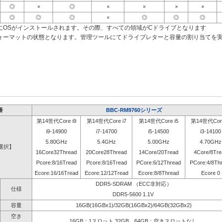
◎
×
◎
×
×
×
×
◎
◎
◎
×
◎
◎
◎
にOSがインストールされます。その際、すべての領域がCドライブとなります
ォーマットの状態となります。管理ツールにてドライブレターと容量の割り当てを
番
BBC-RM9760シリーズ
第14世代Core i9
第14世代Core i7
第14世代Core i5
第14世代Core
i9-14900
i7-14700
i5-14500
i3-14100
5.80GHz
5.4GHz
5.00GHz
4.70GHz
選択】
16Core32Thread
20Core28Thread
14Core/20Tread
4Core/8Tre
Pcore:8/16Tread
Pcore:8/16Tread
PCore:6/12Thread
PCore:4/8Th
Ecore:16/16Tread
Ecore:12/12Tread
Ecore:8/8Thread
Ecore 0
DDR5-SDRAM （ECC非対応）
仕様
DDR5-5600 1.1V
容量
16GB(16GBx1)/32GB(16GBx2)/64GB(32GBx2)
空き
16GB：1スロット 32GB、64GB：空きスロットなし