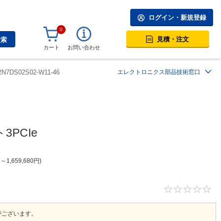
ログイン・新規登録
0
見積・注文
検索
カート
お問い合わせ
2N7DS02S02-W11-46
エレクトロニクス部品技術窓口
3PCIe
円
～
1,659,680
円
。
がございます。