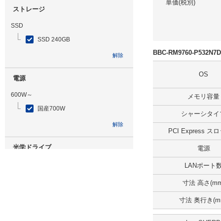
単価(税別)
ストレージ
SSD
SSD 240GB
BBC-RM9760-P532N
解除
OS
電源
600W～
メモリ容量
国産700W
シャーシタイ
解除
PCI Express 
光学ドライブ
電源
DVDマルチ
LANポート
解除
寸法 高さ(mm
寸法 奥行き(m
追加ストレージ
SSD 240GB