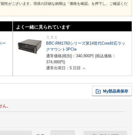
可能性がございます。現状の詳細な納期は「価格を確認」を押下し、ご確認くだ
よく一緒に見られています
ミスミ
スペー
BBC-RM1760シリーズ第14世代Core対応ラッ
クマウント3PCIe
通常価格(税別)：
340,800
円
(税込価格：
374,880
円
)
通常出荷日：5 日目 ～
My部品表保存
せん。