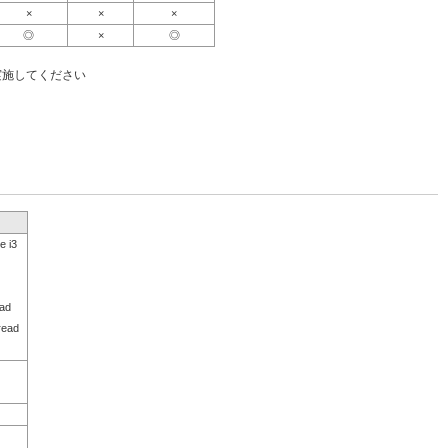
×
×
×
◎
×
◎
実施してください
 i3
ad
read