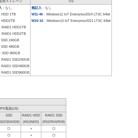
追加ストレージ
OS
入
：なし
無記入
：なし
：HDD 1TB
W11-46
：Windows11 IoT Enterprise2024 LTSC 64bit
：HDD2TB
W10-16
：Windows10 IoT Enterprise2021 LTSC 64bit
：RAID1 HDD1TB
：RAID1 HDD2TB
SSD 240GB
SSD 480GB
SSD 960GB
RAID1 SSD240GB
RAID1 SSD480GB
RAID1 SSD960GB
UPS電源(U5)
SSD
RAID1 HDD
RAID1 SSD
S02/S04/S09)
(M10/M20)
(R02/R04/R09)
◎
×
◎
◎
×
◎