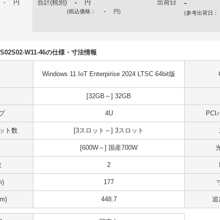
-
円
合計(税別)
-
円
出荷日
-
(税込価格：
-
円
)
(参考出荷日：
7DS02S02-W11-46の仕様・寸法情報
Windows 11 IoT Enterpirise 2024 LTSC 64bit版
[32GB～] 32GB
プ
4U
PC
スロット数
[3スロット～] 3スロット
[600W～] 国産700W
数
2
)
177
m)
448.7
追