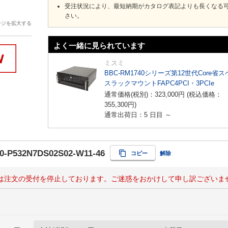
受注状況により、最短納期がカタログ表記よりも長くなる
さい。
ージを拡大する
よく一緒に見られています
ミスミ
BBC-RM1740シリーズ第12世代Core省
スラックマウントFAPC4PCI・3PCIe
通常価格(税別)：
323,000
円
(税込価格：
355,300
円
)
通常出荷日：5 日目 ～
0-P532N7DS02S02-W11-46
コピー
解除
は注文の受付を停止しております。ご迷惑をおかけして申し訳ございま