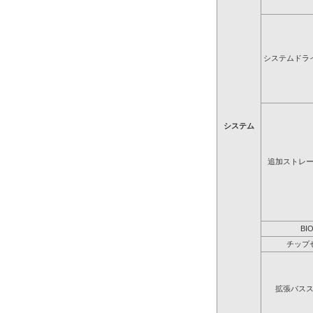
システムドラ
システム
追加ストレ
BI
チップ
拡張バス