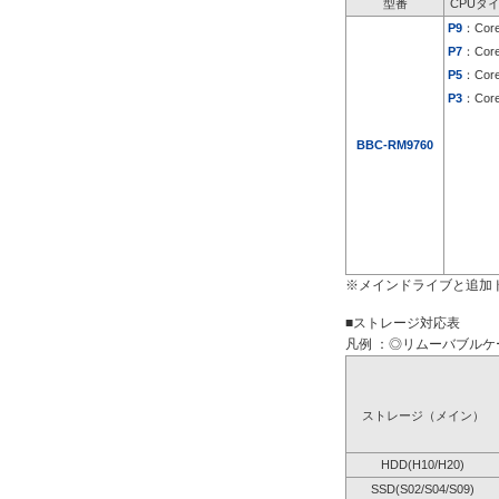
型番
CPUタ
P9
：Core
P7
：Core
P5
：Core
P3
：Core
BBC-RM9760
※メインドライブと追加
■ストレージ対応表
凡例 ：◎リムーバブルケー
ストレージ（メイン）
HDD(H10/H20)
SSD(S02/S04/S09)