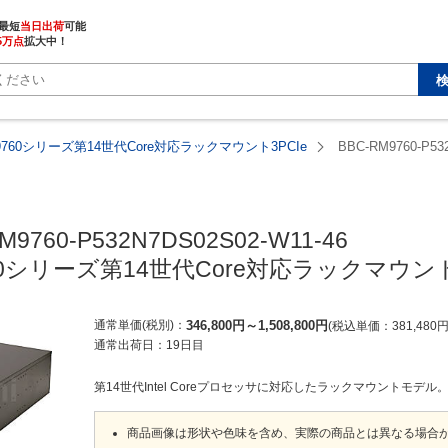
最短
当日出荷
5万点
拡大中！
M9760シリーズ第14世代Core対応ラックマウント3PCIe
BBC-RM9760-P53
M9760-P532N7DS02S02-W11-46

760シリーズ第14世代Core対応ラックマウント
通常単価(税別)
346,800
円
～
1,508,800
円
税込単価
381,480
通常出荷日：
19日目
第14世代Intel Coreプロセッサに対応したラックマウントモデル
商品画像は形状や色味を含め、実際の商品とは異なる場合