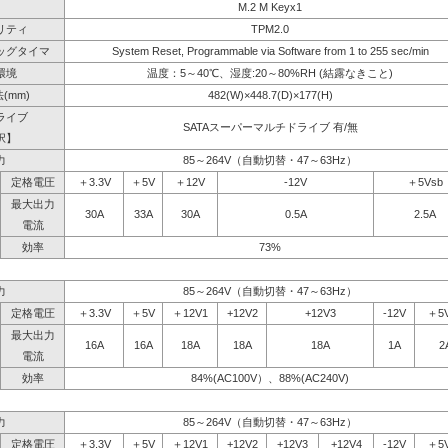
M.2 M Keyx1
リティ
TPM2.0
ッグタイマ
System Reset, Programmable via Software from 1 to 255 sec/min
環境
温度：5～40℃、湿度:20～80%RH (結露なきこと)
(mm)
482(W)×448.7(D)×177(H)
ライブ
SATAスーパーマルチドライブ 有/無
択】
力
85～264V（自動切替・47～63Hz）
定格電圧
＋3.3V
＋5V
＋12V
-12V
＋5Vsb
最大出力
30A
33A
30A
0.5A
2.5A
電流
効率
73%
力
85～264V（自動切替・47～63Hz）
定格電圧
＋3.3V
＋5V
＋12V1
+12V2
+12V3
-12V
＋5
最大出力
16A
16A
18A
18A
18A
1A
2
電流
効率
84%(AC100V）、88%(AC240V)
力
85～264V（自動切替・47～63Hz）
定格電圧
＋3.3V
＋5V
＋12V1
+12V2
+12V3
+12V4
-12V
＋5