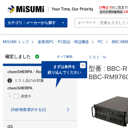
MISUMI | Your Time, Our Priority
17時まで
のご注文で
13
当日出荷対象商品
カテゴリ・メーカーから探す
MISUMI トップ
産業用PC・PC部品・周辺機器
PC
BBC-R
確定しました
すべて解除
ミスミ
まずは条件を

型番 : BBC-R
chemSHERPA・RoHS
絞り込んでください
BBC-RM9
ミスミ品のみ対象
chemSHERPA
調査中
詳細/複数選択する(1)
OS