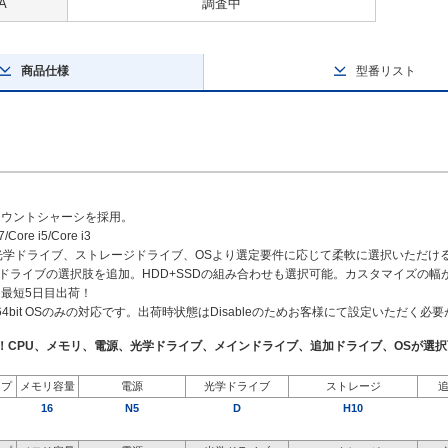
A
調査中
商品仕様
型番リスト
マウントシャーシを採用。
/Core i5/Core i3
、光学ドライブ、ストレージドライブ、OSより選定要件に応じて柔軟に選択いただけ
や追加ドライブの選択肢を追加。HDD+SSDの組み合わせも選択可能。カスタマイズの
最短5日目出荷！
（64bit OSのみの対応です。出荷時状態はDisableのためお客様にて設定いただく必
了！CPU、メモリ、電源、光学ドライブ、メインドライブ、追加ドライブ、OSが選
イプ
メモリ容量
電源
光学ドライブ
ストレージ
16
N5
D
H10