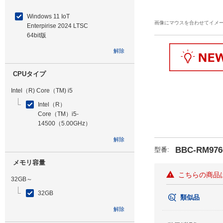
Windows 11 IoT
画像にマウスを合わせてイメ
Enterpirise 2024 LTSC
64bit版
解除
CPUタイプ
Intel（R) Core（TM) i5
Intel（R）
Core（TM）i5-
14500（5.00GHz）
解除
BBC-RM976
型番
:
メモリ容量
こちらの商品
32GB～
32GB
類似品
解除