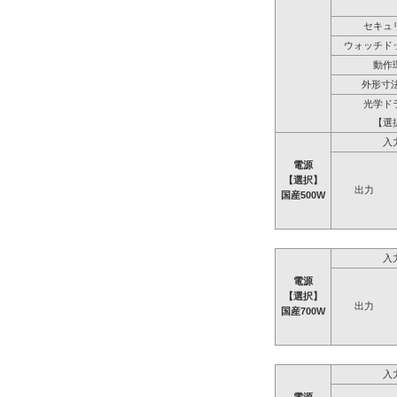
セキュ
ウォッチド
動作
外形寸法
光学ド
【選
入
電源
【選択】
出力
国産500W
入
電源
【選択】
出力
国産700W
入