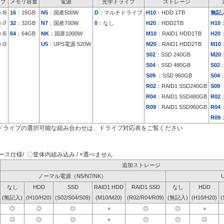
イプ
メモリ容量
電源
光学ドライブ
ストレージ
 i9
16
：16GB
N5
：国産500W
D
：マルチドライブ
H10
：HDD 1TB
無記
 i7
32
：32GB
N7
：国産700W
0
：なし
H20
：HDD2TB
H10
 i5
64
：64GB
NK
：国産1000W
M10
：RAID1 HDD1TB
H20
 i3
U5
：UPS電源 520W
M20
：RAID1 HDD2TB
M10
S02
：SSD 240GB
M20
S04
：SSD 480GB
S02
：
S09
：SSD 960GB
S04
：
R02
：RAID1 SSD240GB
S09
：
R04
：RAID1 SSD480GB
R02
：
R09
：RAID1 SSD960GB
R04
：
R09
：
ドライブの選択可能な組み合わせは、ドライブ対応表をご覧ください
ス仕様/ 〇筐体内組み込み / ×選べません
追加ストレージ
ノーマル電源（N5/N7/NK）
なし
HDD
SSD
RAID1 HDD
RAID1 SSD
なし
HDD
(無記入)
(H10/H20)
(S02/S04/S09)
(M10/M20)
(R02/R04/R09)
(無記入)
(H10/H20)
(
◎
◎
◎
×
◎
◎
×
◎
◎
◎
×
◎
◎
◎