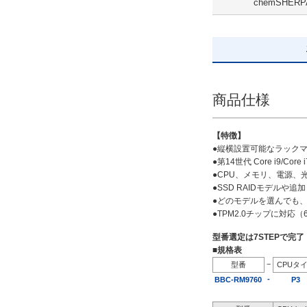
chemSHERP
解除
出荷日
すべて
商品仕様
19日以内
【特徴】
●縦横設置可能なラック
●第14世代 Core i9/Core i7
●CPU、メモリ、電源
●SSD RAIDモデル
●どのモデルを選んでも、
●TPM2.0チップに対応
型番選定は7STEPで完
■規格表
−
型番
CPUタ
-
BBC-RM9760
P3