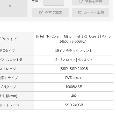
数量：
価格を確認
-
円
)
今すぐ注文
カートへ追加
[Intel（R) Core（TM) i5] Intel（R）Core（TM）i5-
CPUタイプ
14500（5.00GHz）
PCタイプ
19インチラックマウント
Iバス スロット数
[4～6スロット] 4スロット
ストレージ
[SSD] SSD 240GB
光学ドライブ
DVDマルチ
LANタイプ
1000BASE
寸法 幅(mm)
482
加ストレージ
SSD 240GB