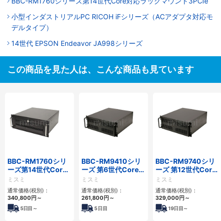
BBC-RM1760シリーズ第14世代Core対応ラックマウント3PCIe
小型インダストリアルPC RICOH iFシリーズ（ACアダプタ対応モ
デルタイプ）
14世代 EPSON Endeavor JA998シリーズ
この商品を見た人は、こんな商品も見ています
BBC-RM1760シリ
BBC-RM9410シリ
BBC-RM9740シリ
ーズ第14世代Core
ーズ 第6世代Core対
ーズ 第12世代Core
対応ラックマウント
応ラックマウント
対応ラックマウント
ミスミ
ミスミ
ミスミ
3PCIe
FAPC 3PCI・3PCIe
FAPC4PCI・3PCIe
通常価格(税別)：
通常価格(税別)：
通常価格(税別)：
340,800
円
～
261,800
円
～
329,000
円
～
5
日目～
5
日目
19
日目～