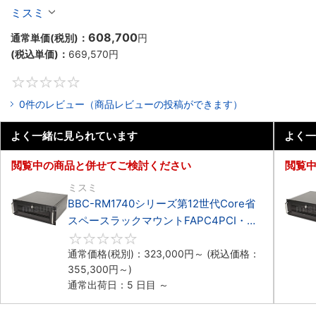
マウント3PCIe
ミスミ
608,700
通常単価(税別)：
円
(税込単価)：
669,570
円
0
0件のレビュー（商品レビューの投稿ができます）
よく一緒に見られています
よく一
閲覧中の商品と併せてご検討ください
閲覧
ミスミ
BBC-RM1740シリーズ第12世代Core省
スペースラックマウントFAPC4PCI・
3PCIe
0
通常価格(税別)：
323,000
円
～
(税込価格：
355,300
円
～)
通常出荷日：5 日目 ～