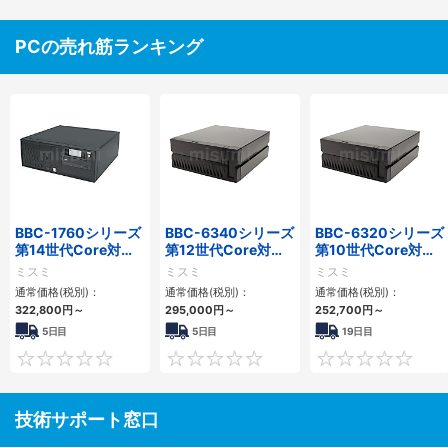
PCの売れ筋ランキング
BBC-1760シリーズ
BBC-6340シリーズ
BBC-6320シリーズ
第14世代Core対応
第12世代Core対応
第10世代Core対応
小型フロアマウント
小型フロアマウント
小型フロアマウント
ミスミ
ミスミ
ミスミ
3PCIe
PC2PCI/2PCIe
FAPC 2PCI・2PCIe
通常価格(税別)：
通常価格(税別)：
通常価格(税別)：
322,800
円
～
295,000
円
～
252,700
円
～
5日目
5日目
19日目
0
0
技術サポート窓口