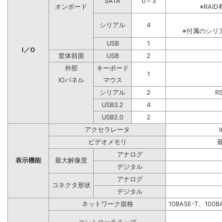
SATA
0～3
オンボード
※RA
シリアル
4
※付属のシリ
USB
1
I／O
筐体前面
USB
2
外部
キーボード
1
IOパネル
マウス
シリアル
2
R
USB3.2
4
USB2.0
2
アクセラレータ
ビデオメモリ
アナログ
表示機能
最大解像度
デジタル
アナログ
コネクタ形状
デジタル
ネットワーク規格
10BASE-T、100