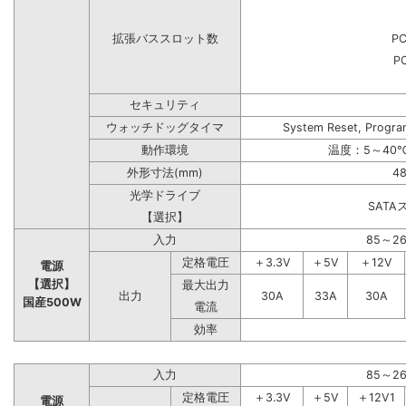
拡張バススロット数
PC
PC
セキュリティ
ウォッチドッグタイマ
System Reset, Progra
動作環境
温度：5～40℃
外形寸法(mm)
48
光学ドライブ
SAT
【選択】
入力
85～2
定格電圧
＋3.3V
＋5V
＋12V
電源
【選択】
最大出力
出力
30A
33A
30A
国産500W
電流
効率
入力
85～2
定格電圧
＋3.3V
＋5V
＋12V1
電源