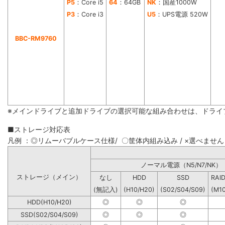
P5
：Core i5
64
：64GB
NK
：国産1000W
P3
：Core i3
U5
：UPS電源 520W
BBC-RM9760
※メインドライブと追加ドライブの選択可能な組み合わせは、ドライ
■ストレージ対応表
凡例 ：◎リムーバブルケース仕様/ 〇筐体内組み込み / ×選べません
ノーマル電源（N5/N7
ストレージ（メイン）
なし
HDD
SSD
RAI
(無記入)
(H10/H20)
(S02/S04/S09)
(M1
HDD(H10/H20)
◎
◎
◎
SSD(S02/S04/S09)
◎
◎
◎