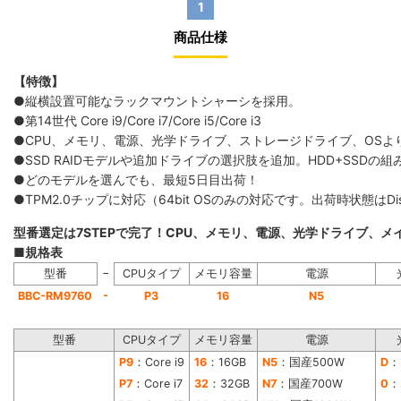
1
商品仕様
【特徴】
●縦横設置可能なラックマウントシャーシを採用。
●第14世代 Core i9/Core i7/Core i5/Core i3
●CPU、メモリ、電源、光学ドライブ、ストレージドライブ、OS
●SSD RAIDモデルや追加ドライブの選択肢を追加。HDD+SS
●どのモデルを選んでも、最短5日目出荷！
●TPM2.0チップに対応（64bit OSのみの対応です。出荷時状態は
型番選定は7STEPで完了！CPU、メモリ、電源、光学ドライブ、
■規格表
−
型番
CPUタイプ
メモリ容量
電源
-
BBC-RM9760
P3
16
N5
型番
CPUタイプ
メモリ容量
電源
P9
：Core i9
16
：16GB
N5
：国産500W
D
：
P7
：Core i7
32
：32GB
N7
：国産700W
0
：