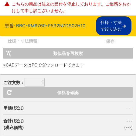
こちらの商品は注文の受付を停止しております。ご迷惑をおか
けして申し訳ございません。
仕様・寸法

型番:
BBC-RM9760-P532N7DS02H10
で絞り込む
仕様・寸法情報
保存
類似品を再検索
※CADデータはPCでダウンロードできます
ご注文数：
価格を確認
単価(税別)
---
合計(税別)
---
(税込価格)
(
---
)