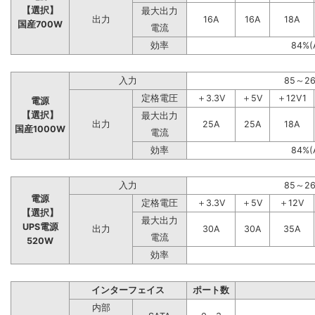
【選択】
最大出力
出力
16A
16A
18A
国産700W
電流
効率
84%(
入力
85～2
定格電圧
＋3.3V
＋5V
＋12V1
電源
【選択】
最大出力
出力
25A
25A
18A
国産1000W
電流
効率
84%(
入力
85～2
電源
定格電圧
＋3.3V
＋5V
＋12V
【選択】
最大出力
UPS電源
出力
30A
30A
35A
電流
520W
効率
インターフェイス
ポート数
内部