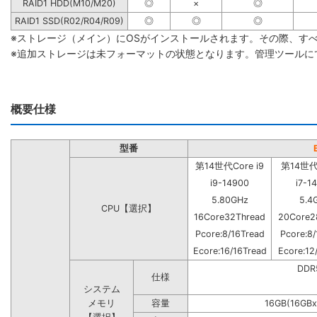
RAID1 HDD(M10/M20)
◎
×
◎
RAID1 SSD(R02/R04/R09)
◎
◎
◎
※ストレージ（メイン）にOSがインストールされます。その際、す
※追加ストレージは未フォーマットの状態となります。管理ツールに
概要仕様
型番
第14世代Core i9
第14世代C
i9-14900
i7-1
5.80GHz
5.4
CPU【選択】
16Core32Thread
20Core2
Pcore:8/16Tread
Pcore:8/
Ecore:16/16Tread
Ecore:12
DD
仕様
システム
メモリ
容量
16GB(16GBx