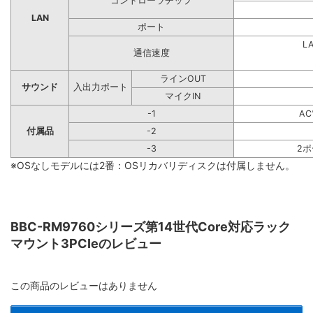
コントローラチップ
LAN
ポート
L
通信速度
ラインOUT
サウンド
入出力ポート
マイクIN
-1
A
付属品
-2
-3
2
※OSなしモデルには2番：OSリカバリディスクは付属しません。
BBC-RM9760シリーズ第14世代Core対応ラック
マウント3PCIeのレビュー
この商品のレビューはありません