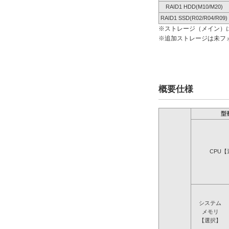
RAID1 HDD(M10/M20)
RAID1 SSD(R02/R04/R09)
※ストレージ（メイン）
※追加ストレージは未フ
概要仕様
型
CPU【
システム
メモリ
【選択】