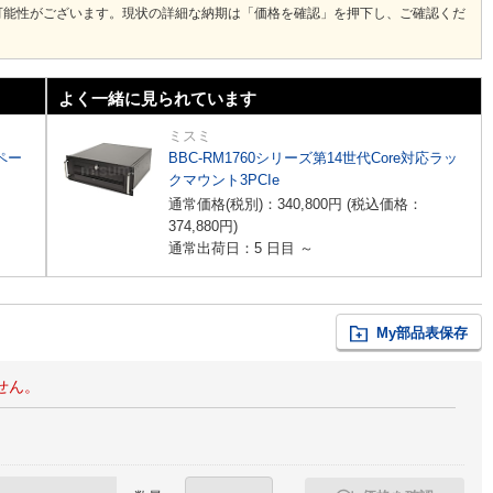
可能性がございます。現状の詳細な納期は「価格を確認」を押下し、ご確認くだ
よく一緒に見られています
ミスミ
スペー
BBC-RM1760シリーズ第14世代Core対応ラッ
クマウント3PCIe
通常価格(税別)：
340,800
円
(税込価格：
374,880
円
)
通常出荷日：5 日目 ～
My部品表保存
せん。