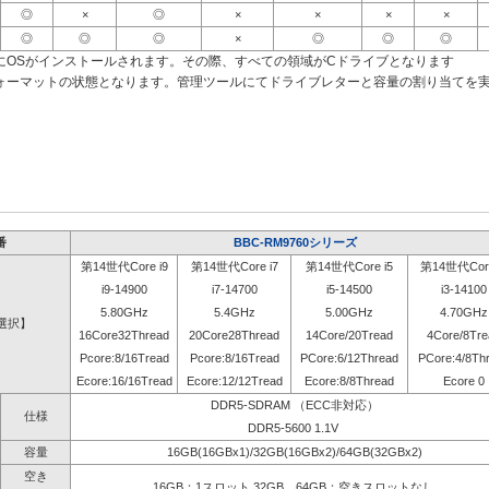
◎
×
◎
×
×
×
×
◎
◎
◎
×
◎
◎
◎
にOSがインストールされます。その際、すべての領域がCドライブとなります
ォーマットの状態となります。管理ツールにてドライブレターと容量の割り当てを
番
BBC-RM9760シリーズ
第14世代Core i9
第14世代Core i7
第14世代Core i5
第14世代Core
i9-14900
i7-14700
i5-14500
i3-14100
5.80GHz
5.4GHz
5.00GHz
4.70GHz
選択】
16Core32Thread
20Core28Thread
14Core/20Tread
4Core/8Tre
Pcore:8/16Tread
Pcore:8/16Tread
PCore:6/12Thread
PCore:4/8Th
Ecore:16/16Tread
Ecore:12/12Tread
Ecore:8/8Thread
Ecore 0
DDR5-SDRAM （ECC非対応）
仕様
DDR5-5600 1.1V
容量
16GB(16GBx1)/32GB(16GBx2)/64GB(32GBx2)
空き
16GB：1スロット 32GB、64GB：空きスロットなし