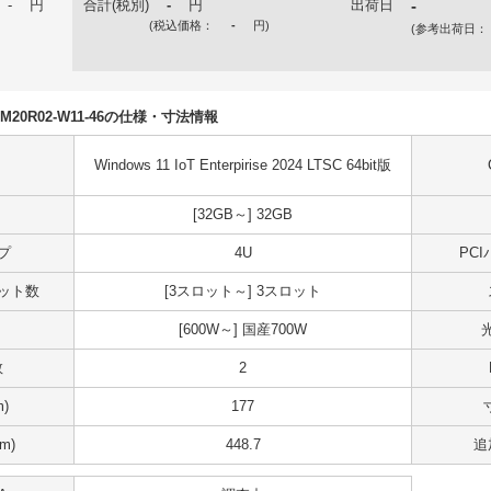
-
円
合計(税別)
-
円
出荷日
-
(税込価格：
-
円
)
(参考出荷日：
N7DM20R02-W11-46の仕様・寸法情報
Windows 11 IoT Enterpirise 2024 LTSC 64bit版
[32GB～] 32GB
プ
4U
PC
スロット数
[3スロット～] 3スロット
[600W～] 国産700W
数
2
)
177
m)
448.7
追