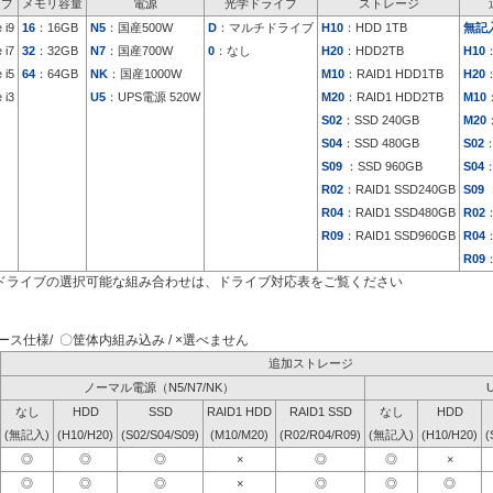
イプ
メモリ容量
電源
光学ドライブ
ストレージ
 i9
16
：16GB
N5
：国産500W
D
：マルチドライブ
H10
：HDD 1TB
無記
 i7
32
：32GB
N7
：国産700W
0
：なし
H20
：HDD2TB
H10
 i5
64
：64GB
NK
：国産1000W
M10
：RAID1 HDD1TB
H20
 i3
U5
：UPS電源 520W
M20
：RAID1 HDD2TB
M10
S02
：SSD 240GB
M20
S04
：SSD 480GB
S02
：
S09
：SSD 960GB
S04
：
R02
：RAID1 SSD240GB
S09
：
R04
：RAID1 SSD480GB
R02
：
R09
：RAID1 SSD960GB
R04
：
R09
：
ドライブの選択可能な組み合わせは、ドライブ対応表をご覧ください
ス仕様/ 〇筐体内組み込み / ×選べません
追加ストレージ
ノーマル電源（N5/N7/NK）
なし
HDD
SSD
RAID1 HDD
RAID1 SSD
なし
HDD
(無記入)
(H10/H20)
(S02/S04/S09)
(M10/M20)
(R02/R04/R09)
(無記入)
(H10/H20)
(
◎
◎
◎
×
◎
◎
×
◎
◎
◎
×
◎
◎
◎