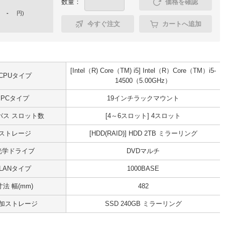
数量：
価格を確認
-
円
)
今すぐ注文
カートへ追加
[Intel（R) Core（TM) i5] Intel（R）Core（TM）i5-
CPUタイプ
14500（5.00GHz）
PCタイプ
19インチラックマウント
Iバス スロット数
[4～6スロット] 4スロット
ストレージ
[HDD(RAID)] HDD 2TB ミラーリング
光学ドライブ
DVDマルチ
LANタイプ
1000BASE
寸法 幅(mm)
482
加ストレージ
SSD 240GB ミラーリング