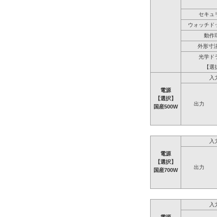
セキュ
ウォッチド
動作
外形寸法
光学ド
【選
入
電源
【選択】
出力
国産500W
入
電源
【選択】
出力
国産700W
入