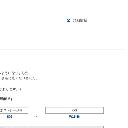
詳細情報
るようになりました。
幅がさらに広くなりました。
要があります。）
択可能です
−
追加ストレージ※
OS
-
S02
W11-46