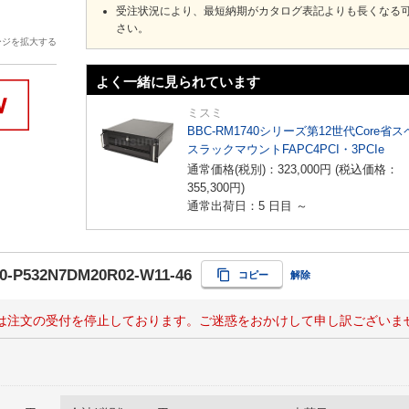
受注状況により、最短納期がカタログ表記よりも長くなる
さい。
ージを拡大する
よく一緒に見られています
ミスミ
BBC-RM1740シリーズ第12世代Core省
スラックマウントFAPC4PCI・3PCIe
通常価格(税別)：
323,000
円
(税込価格：
355,300
円
)
通常出荷日：5 日目 ～
0-P532N7DM20R02-W11-46
コピー
解除
は注文の受付を停止しております。ご迷惑をおかけして申し訳ございま