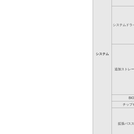
システムドラ
システム
追加ストレ
BI
チップ
拡張バス