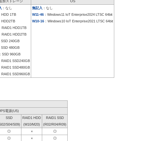
追加ストレージ
OS
入
：なし
無記入
：なし
：HDD 1TB
W11-46
：Windows11 IoT Enterprise2024 LTSC 64bit
：HDD2TB
W10-16
：Windows10 IoT Enterprise2021 LTSC 64bit
：RAID1 HDD1TB
：RAID1 HDD2TB
SSD 240GB
SSD 480GB
SSD 960GB
RAID1 SSD240GB
RAID1 SSD480GB
RAID1 SSD960GB
UPS電源(U5)
SSD
RAID1 HDD
RAID1 SSD
S02/S04/S09)
(M10/M20)
(R02/R04/R09)
◎
×
◎
◎
×
◎