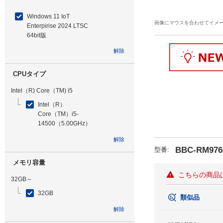
Windows 11 IoT
画像にマウスを合わせてイメ
Enterpirise 2024 LTSC
64bit版
解除
CPUタイプ
Intel（R) Core（TM) i5
Intel（R）
Core（TM）i5-
14500（5.00GHz）
解除
BBC-RM976
型番
:
メモリ容量
こちらの商品
32GB～
32GB
類似品
解除