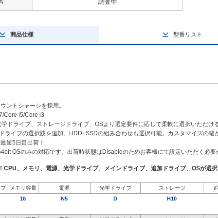
A
調査中
商品仕様
型番リスト
マウントシャーシを採用。
/Core i5/Core i3
、光学ドライブ、ストレージドライブ、OSより選定要件に応じて柔軟に選択いただけ
や追加ドライブの選択肢を追加。HDD+SSDの組み合わせも選択可能。カスタマイズの
最短5日目出荷！
（64bit OSのみの対応です。出荷時状態はDisableのためお客様にて設定いただく必
了！CPU、メモリ、電源、光学ドライブ、メインドライブ、追加ドライブ、OSが選
イプ
メモリ容量
電源
光学ドライブ
ストレージ
16
N5
D
H10