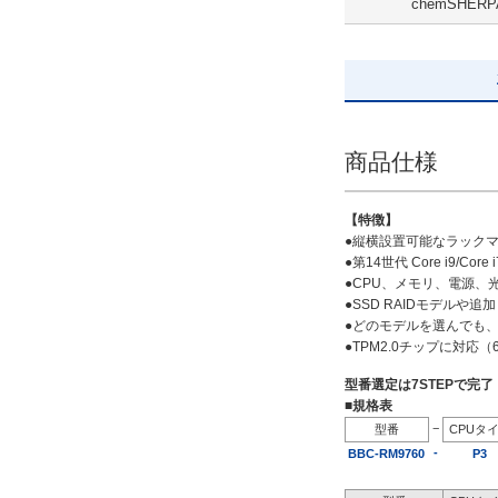
chemSHERP
SSD 240GB ミラーリング
解除
出荷日
すべて
商品仕様
19日以内
【特徴】
●縦横設置可能なラック
●第14世代 Core i9/Core i7
●CPU、メモリ、電源
●SSD RAIDモデル
●どのモデルを選んでも、
●TPM2.0チップに対応
型番選定は7STEPで完
■規格表
−
型番
CPUタ
-
BBC-RM9760
P3