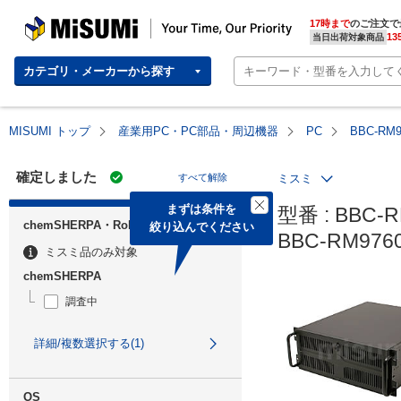
MISUMI | Your Time, Our Priority
17時まで
のご注文で
13
当日出荷対象商品
カテゴリ・メーカーから探す
MISUMI トップ
産業用PC・PC部品・周辺機器
PC
BBC-R
確定しました
すべて解除
ミスミ
まずは条件を

型番 : BBC-R
chemSHERPA・RoHS
絞り込んでください
BBC-RM9
ミスミ品のみ対象
chemSHERPA
調査中
詳細/複数選択する(1)
OS