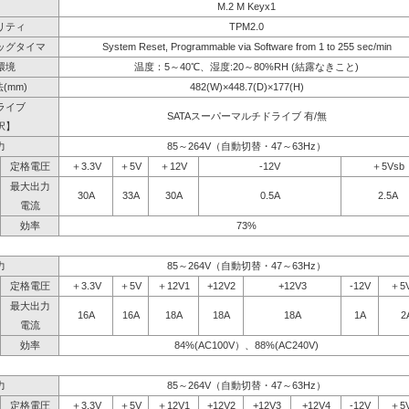
M.2 M Keyx1
リティ
TPM2.0
ッグタイマ
System Reset, Programmable via Software from 1 to 255 sec/min
環境
温度：5～40℃、湿度:20～80%RH (結露なきこと)
(mm)
482(W)×448.7(D)×177(H)
ライブ
SATAスーパーマルチドライブ 有/無
択】
力
85～264V（自動切替・47～63Hz）
定格電圧
＋3.3V
＋5V
＋12V
-12V
＋5Vsb
最大出力
30A
33A
30A
0.5A
2.5A
電流
効率
73%
力
85～264V（自動切替・47～63Hz）
定格電圧
＋3.3V
＋5V
＋12V1
+12V2
+12V3
-12V
＋5
最大出力
16A
16A
18A
18A
18A
1A
2
電流
効率
84%(AC100V）、88%(AC240V)
力
85～264V（自動切替・47～63Hz）
定格電圧
＋3.3V
＋5V
＋12V1
+12V2
+12V3
+12V4
-12V
＋5