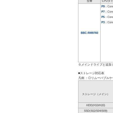
型番
CPUタ
P9
：Core
P7
：Core
P5
：Core
P3
：Core
BBC-RM9760
※メインドライブと追加
■ストレージ対応表
凡例 ：◎リムーバブルケー
ストレージ（メイン）
HDD(H10/H20)
SSD(S02/S04/S09)