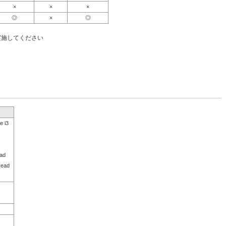
×
×
×
◎
×
◎
実施してください
 i3
ad
read