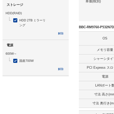
単価(税別)
ストレージ
HDD(RAID)
HDD 2TB ミラーリ
ング
BBC-RM9760-P532
解除
OS
電源
メモリ容量
600W～
シャーシタイ
国産700W
PCI Express 
解除
電源
光学ドライブ
LANポート
DVDマルチ
寸法 高さ(mm
解除
寸法 奥行き(m
追加ストレージ