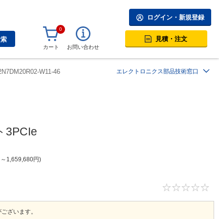
ログイン・新規登録
0
見積・注文
検索
カート
お問い合わせ
2N7DM20R02-W11-46
エレクトロニクス部品技術窓口
3PCIe
円
～
1,659,680
円
。
がございます。