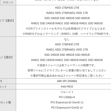
スロット
HDD 1TB/HDD 2TB
RAID1 HDD 2TB/RAID1 HDD 1TB
SSD 240GB SSD 480GB SSD 960GB
イブ【選択】
RAID1 SSD 240GB RAID1 SSD 480GB RAID1 SSD 960GB
※OSプリインストールモデルでは全領域がCドライブとなります。
※RAIDモデルはミラーリング（RAID1）仕様、ハードウェアRAIDです
なし
HDD 1TB/HDD 2TB
RAID1 HDD 2TB/RAID1 HDD 1TB
SSD 240GB SSD 480GB SSD 960GB
ージ【選択】
RAID1 SSD 240GB RAID1 SSD 480GB RAID1 SSD 960GB
※追加ストレージは未フォーマットの状態です。
管理ツールにてドライブレターと容量の割り当てをしてください
※選択可能な組み合わせはストレージ対応表をご覧ください
OS
AMI SPI 256Mbit
セット
Intel H610
フルハイト
PCI (32bit)×4
スロット数
PCI Express(x16 Gen4) x1
PCI Express(x4 Gen3) x2