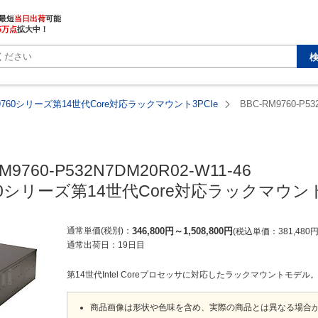
最短
当日出荷
5万点
拡大中！
M9760シリーズ第14世代Core対応ラックマウント3PCIe
BBC-RM9760-P53
M9760-P532N7DM20R02-W11-46

760シリーズ第14世代Core対応ラックマウント
通常単価(税別)
346,800
円
～
1,508,800
円
税込単価
381,480
通常出荷日：
19日目
第14世代Intel Coreプロセッサに対応したラックマウントモデル
商品画像は形状や色味を含め、実際の商品とは異なる場合