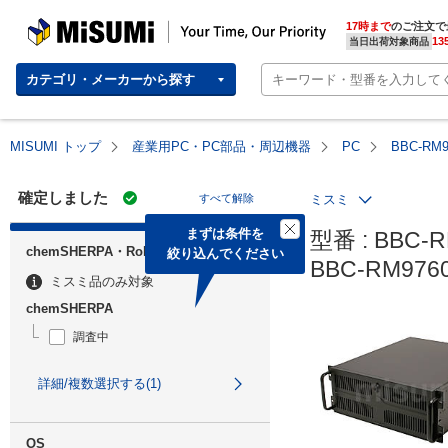
MISUMI | Your Time, Our Priority
17時まで
のご注文で
13
当日出荷対象商品
カテゴリ・メーカーから探す
MISUMI トップ
産業用PC・PC部品・周辺機器
PC
BBC-R
確定しました
すべて解除
ミスミ
まずは条件を

型番 : BBC-R
chemSHERPA・RoHS
絞り込んでください
BBC-RM9
ミスミ品のみ対象
chemSHERPA
調査中
詳細/複数選択する(1)
OS