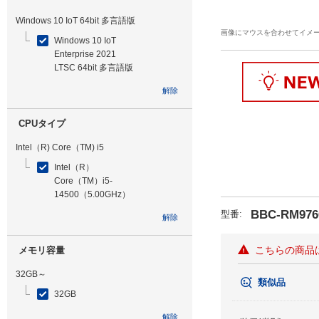
Windows 10 IoT 64bit 多言語版
画像にマウスを合わせてイメ
Windows 10 IoT
Enterprise 2021
LTSC 64bit 多言語版
解除
CPUタイプ
Intel（R) Core（TM) i5
Intel（R）
Core（TM）i5-
14500（5.00GHz）
BBC-RM976
型番
:
解除
こちらの商品
メモリ容量
32GB～
類似品
32GB
解除