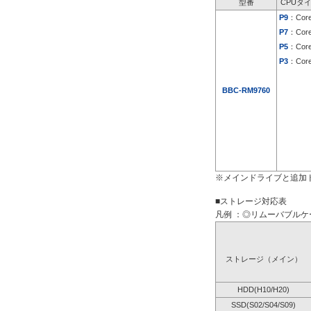
型番
CPUタ
P9
：Core
P7
：Core
P5
：Core
P3
：Core
BBC-RM9760
※メインドライブと追加
■ストレージ対応表
凡例 ：◎リムーバブルケー
ストレージ（メイン）
HDD(H10/H20)
SSD(S02/S04/S09)