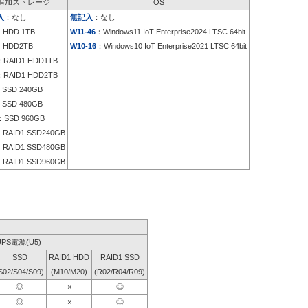
追加ストレージ
OS
入
：なし
無記入
：なし
：HDD 1TB
W11-46
：Windows11 IoT Enterprise2024 LTSC 64bit
：HDD2TB
W10-16
：Windows10 IoT Enterprise2021 LTSC 64bit
：RAID1 HDD1TB
：RAID1 HDD2TB
SSD 240GB
SSD 480GB
SSD 960GB
RAID1 SSD240GB
RAID1 SSD480GB
RAID1 SSD960GB
UPS電源(U5)
SSD
RAID1 HDD
RAID1 SSD
S02/S04/S09)
(M10/M20)
(R02/R04/R09)
◎
×
◎
◎
×
◎