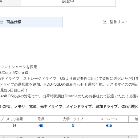
A
調査中
商品仕様
型番リスト
マウントシャーシを採用。
/Core i5/Core i3
、光学ドライブ、ストレージドライブ、OSより選定要件に応じて柔軟に選択いただけ
や追加ドライブの選択肢を追加。HDD+SSDの組み合わせも選択可能。カスタマイズの
最短5日目出荷！
（64bit OSのみの対応です。出荷時状態はDisableのためお客様にて設定いただく必
了！CPU、メモリ、電源、光学ドライブ、メインドライブ、追加ドライブ、OSが選
イプ
メモリ容量
電源
光学ドライブ
ストレージ
16
N5
D
H10