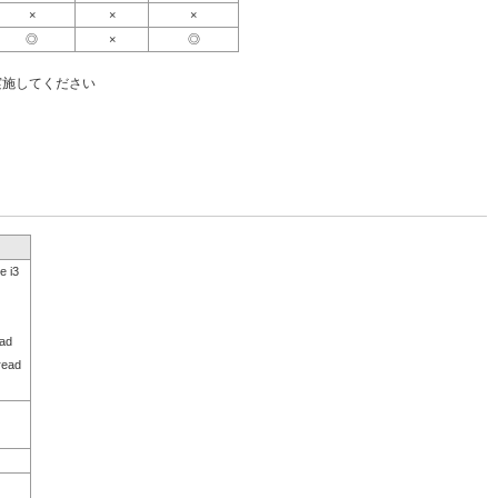
×
×
×
◎
×
◎
実施してください
 i3
ad
read