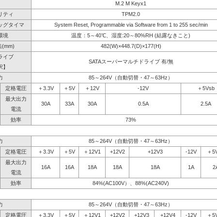
M.2 M Keyx1
リティ
TPM2.0
ッグタイマ
System Reset, Programmable via Software from 1 to 255 sec/min
環境
温度：5～40℃、湿度:20～80%RH (結露なきこと)
(mm)
482(W)×448.7(D)×177(H)
ライブ
SATAスーパーマルチドライブ 有/無
択】
力
85～264V（自動切替・47～63Hz）
定格電圧
＋3.3V
＋5V
＋12V
-12V
＋5Vsb
最大出力
30A
33A
30A
0.5A
2.5A
電流
効率
73%
力
85～264V（自動切替・47～63Hz）
定格電圧
＋3.3V
＋5V
＋12V1
+12V2
+12V3
-12V
＋5
最大出力
16A
16A
18A
18A
18A
1A
2
電流
効率
84%(AC100V）、88%(AC240V)
力
85～264V（自動切替・47～63Hz）
定格電圧
＋3.3V
＋5V
＋12V1
+12V2
+12V3
+12V4
-12V
＋5