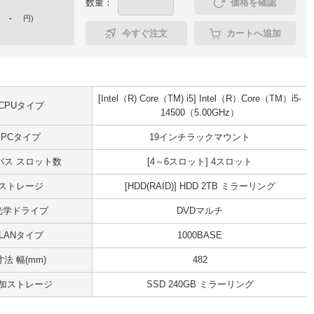
数量：
価格を確認
-
円
)
今すぐ注文
カートへ追加
[Intel（R) Core（TM) i5] Intel（R）Core（TM）i5-
CPUタイプ
14500（5.00GHz）
PCタイプ
19インチラックマウント
Iバス スロット数
[4～6スロット] 4スロット
ストレージ
[HDD(RAID)] HDD 2TB ミラーリング
光学ドライブ
DVDマルチ
LANタイプ
1000BASE
寸法 幅(mm)
482
加ストレージ
SSD 240GB ミラーリング