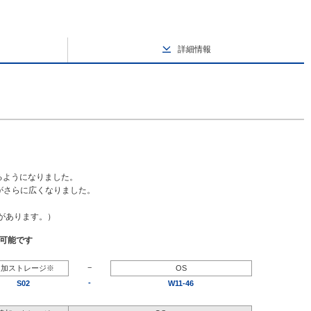
詳細情報
るようになりました。
幅がさらに広くなりました。
要があります。）
択可能です
−
追加ストレージ※
OS
-
S02
W11-46