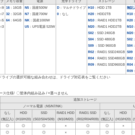
イプ
メモリ容量
電源
光学ドライブ
ストレージ
 i9
16
：16GB
N5
：国産500W
D
：マルチドライブ
H10
：HDD 1TB
無記
 i7
32
：32GB
N7
：国産700W
0
：なし
H20
：HDD2TB
H10
 i5
64
：64GB
NK
：国産1000W
M10
：RAID1 HDD1TB
H20
 i3
U5
：UPS電源 520W
M20
：RAID1 HDD2TB
M10
S02
：SSD 240GB
M20
S04
：SSD 480GB
S02
：
S09
：SSD 960GB
S04
：
R02
：RAID1 SSD240GB
S09
：
R04
：RAID1 SSD480GB
R02
：
R09
：RAID1 SSD960GB
R04
：
R09
：
ドライブの選択可能な組み合わせは、ドライブ対応表をご覧ください
ス仕様/ 〇筐体内組み込み / ×選べません
追加ストレージ
ノーマル電源（N5/N7/NK）
なし
HDD
SSD
RAID1 HDD
RAID1 SSD
なし
HDD
(無記入)
(H10/H20)
(S02/S04/S09)
(M10/M20)
(R02/R04/R09)
(無記入)
(H10/H20)
(
◎
◎
◎
×
◎
◎
×
◎
◎
◎
×
◎
◎
◎