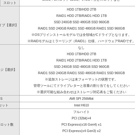
スロット
HDD 1TB/HDD 2TB
RAID1 HDD 2TB/RAID1 HDD 1TB
SSD 240GB SSD 480GB SSD 960GB
イブ【選択】
RAID1 SSD 240GB RAID1 SSD 480GB RAID1 SSD 960GB
※OSプリインストールモデルでは全領域がCドライブとなります。
※RAIDモデルはミラーリング（RAID1）仕様、ハードウェアRAIDです
なし
HDD 1TB/HDD 2TB
RAID1 HDD 2TB/RAID1 HDD 1TB
SSD 240GB SSD 480GB SSD 960GB
ージ【選択】
RAID1 SSD 240GB RAID1 SSD 480GB RAID1 SSD 960GB
※追加ストレージは未フォーマットの状態です。
管理ツールにてドライブレターと容量の割り当てをしてください
※選択可能な組み合わせはストレージ対応表をご覧ください
OS
AMI SPI 256Mbit
セット
Intel H610
フルハイト
PCI (32bit)×4
スロット数
PCI Express(x16 Gen4) x1
PCI Express(x4 Gen3) x2