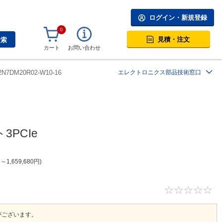
ログイン・新規登録
0
見積・注文
検索
カート
お問い合わせ
2N7DM20R02-W10-16
エレクトロニクス部品技術窓口
3PCIe
円
～
1,659,680
円
。
がございます。