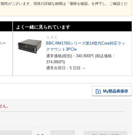
可能性がございます。現状の詳細な納期は「価格を確認」を押下し、ご確認くだ
よく一緒に見られています
ミスミ
スペー
BBC-RM1760シリーズ第14世代Core対応ラッ
クマウント3PCIe
通常価格(税別)：
340,800
円
(税込価格：
374,880
円
)
通常出荷日：5 日目 ～
My部品表保存
せん。