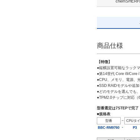
chemSHERP
追加ストレージ
SSD 240GB ミラーリング
解除
出荷日
商品仕様
すべて
19日以内
【特徴】
●縦横設置可能なラック
●第14世代 Core i9/Core i7
●CPU、メモリ、電源
●SSD RAIDモデル
●どのモデルを選んでも、
●TPM2.0チップに対応
型番選定は7STEPで完
■規格表
−
型番
CPUタ
-
BBC-RM9760
P3