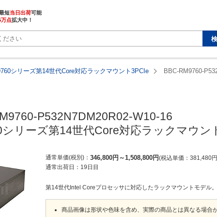
最短
当日出荷
5万点
拡大中！
M9760シリーズ第14世代Core対応ラックマウント3PCIe
BBC-RM9760-P53
M9760-P532N7DM20R02-W10-16

760シリーズ第14世代Core対応ラックマウント
通常単価(税別)
346,800
円
～
1,508,800
円
税込単価
381,480
通常出荷日：
19日目
第14世代Intel Coreプロセッサに対応したラックマウントモデル
商品画像は形状や色味を含め、実際の商品とは異なる場合