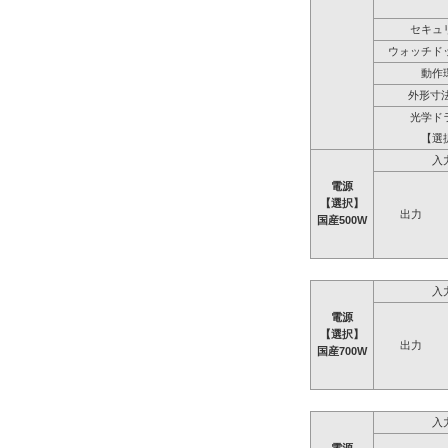
セキュ
ウォッチド
動作
外形寸法
光学ド
【選
入
電源
【選択】
出力
国産500W
入
電源
【選択】
出力
国産700W
入