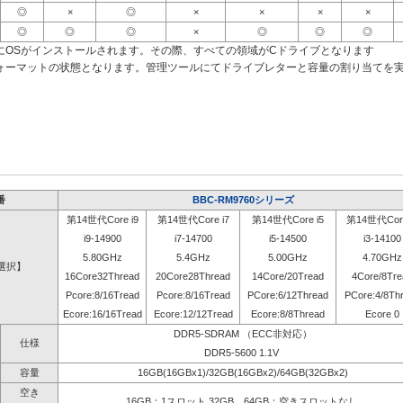
◎
×
◎
×
×
×
×
◎
◎
◎
×
◎
◎
◎
にOSがインストールされます。その際、すべての領域がCドライブとなります
ォーマットの状態となります。管理ツールにてドライブレターと容量の割り当てを
番
BBC-RM9760シリーズ
第14世代Core i9
第14世代Core i7
第14世代Core i5
第14世代Core
i9-14900
i7-14700
i5-14500
i3-14100
5.80GHz
5.4GHz
5.00GHz
4.70GHz
選択】
16Core32Thread
20Core28Thread
14Core/20Tread
4Core/8Tre
Pcore:8/16Tread
Pcore:8/16Tread
PCore:6/12Thread
PCore:4/8Th
Ecore:16/16Tread
Ecore:12/12Tread
Ecore:8/8Thread
Ecore 0
DDR5-SDRAM （ECC非対応）
仕様
DDR5-5600 1.1V
容量
16GB(16GBx1)/32GB(16GBx2)/64GB(32GBx2)
空き
16GB：1スロット 32GB、64GB：空きスロットなし