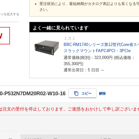
受注状況により、最短納期がカタログ表記よりも長くなる
さい。
ージを拡大する
よく一緒に見られています
ミスミ
BBC-RM1740シリーズ第12世代Core省
スラックマウントFAPC4PCI・3PCIe
通常価格(税別)：
323,000
円
(税込価格：
355,300
円
)
通常出荷日：5 日目 ～
0-P532N7DM20R02-W10-16
コピー
解除
は注文の受付を停止しております。ご迷惑をおかけして申し訳ございま