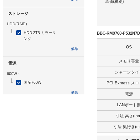
単価(税別)
ストレージ
HDD(RAID)
HDD 2TB ミラーリ
BBC-RM9760-P532
ング
OS
解除
メモリ容量
電源
シャーシタイ
600W～
国産700W
PCI Express 
解除
電源
LANポート
光学ドライブ
寸法 高さ(mm
DVDマルチ
寸法 奥行き(m
解除