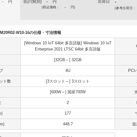
-
円
合計(税別)
-
円
出荷日
-
(税込価格：
-
円
)
(参考出荷日：
N7DM20R02-W10-16の仕様・寸法情報
[Windows 10 IoT 64bit 多言語版] Windows 10 IoT
Enterprise 2021 LTSC 64bit 多言語版
[32GB～] 32GB
プ
4U
PC
スロット数
[3スロット～] 3スロット
[600W～] 国産700W
数
2
)
177
m)
448.7
追