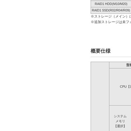
RAID1 HDD(M10/M20)
RAID1 SSD(R02/R04/R09)
※ストレージ（メイン）
※追加ストレージは未フ
概要仕様
型
CPU【
システム
メモリ
【選択】