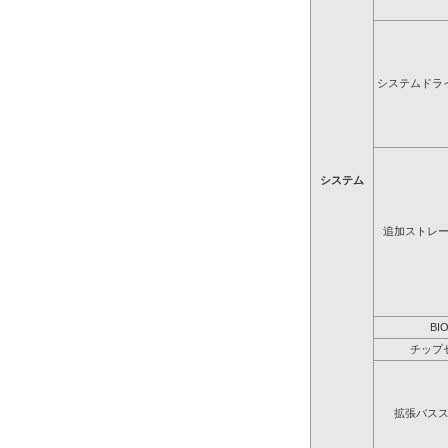
システムドラ
システム
追加ストレ
BI
チップ
拡張バス