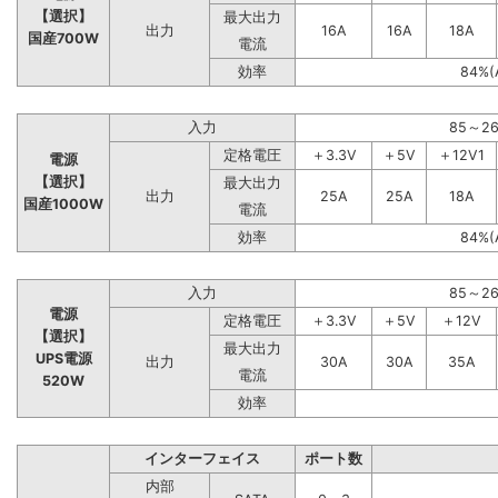
【選択】
最大出力
出力
16A
16A
18A
国産700W
電流
効率
84%(
入力
85～2
定格電圧
＋3.3V
＋5V
＋12V1
電源
【選択】
最大出力
出力
25A
25A
18A
国産1000W
電流
効率
84%(
入力
85～2
電源
定格電圧
＋3.3V
＋5V
＋12V
【選択】
最大出力
UPS電源
出力
30A
30A
35A
電流
520W
効率
インターフェイス
ポート数
内部