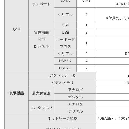
SATA
0～3
オンボード
※RA
シリアル
4
※付属のシリ
USB
1
I／O
筐体前面
USB
2
外部
キーボード
1
IOパネル
マウス
シリアル
2
R
USB3.2
4
USB2.0
2
アクセラレータ
ビデオメモリ
アナログ
表示機能
最大解像度
デジタル
アナログ
コネクタ形状
デジタル
ネットワーク規格
10BASE-T、100