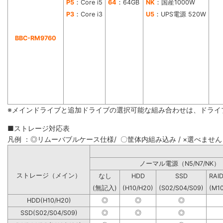
P5
：Core i5
64
：64GB
NK
：国産1000W
P3
：Core i3
U5
：UPS電源 520W
BBC-RM9760
※メインドライブと追加ドライブの選択可能な組み合わせは、ドライ
■ストレージ対応表
凡例 ：◎リムーバブルケース仕様/ 〇筐体内組み込み / ×選べません
ノーマル電源（N5/N7
ストレージ（メイン）
なし
HDD
SSD
RAI
(無記入)
(H10/H20)
(S02/S04/S09)
(M1
HDD(H10/H20)
◎
◎
◎
SSD(S02/S04/S09)
◎
◎
◎