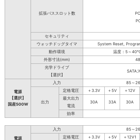
拡張バススロット数
PC
PC
セキュリティ
ウォッチドッグタイマ
System Reset, Progra
動作環境
温度：5～40℃
外形寸法(mm)
48
光学ドライブ
SAT
【選択】
入力
85～2
定格電圧
＋3.3V
＋5V
＋12V
電源
【選択】
最大出力
出力
30A
33A
30A
国産500W
電流
効率
入力
85～2
定格電圧
＋3.3V
＋5V
＋12V1
電源