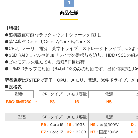
1
商品仕様
【特徴】
●縦横設置可能なラックマウントシャーシを採用。
●第14世代 Core i9/Core i7/Core i5/Core i3
●CPU、メモリ、電源、光学ドライブ、ストレージドライブ、OS
●SSD RAIDモデルや追加ドライブの選択肢を追加。HDD+SS
●どのモデルを選んでも、最短5日目出荷！
●TPM2.0チップに対応（64bit OSのみの対応です。出荷時状態は
型番選定は7STEPで完了！CPU、メモリ、電源、光学ドライブ、
■規格表
−
型番
CPUタイプ
メモリ容量
電源
-
BBC-RM9760
P3
16
N5
型番
CPUタイプ
メモリ容量
電源
P9
：Core i9
16
：16GB
N5
：国産500W
D
：
P7
：Core i7
32
：32GB
N7
：国産700W
0
：