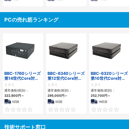
PCの売れ筋ランキング
BBC-1760シリーズ
BBC-6340シリーズ
BBC-6320シリーズ
第14世代Core対応
第12世代Core対応
第10世代Core対応
小型フロアマウント
小型フロアマウント
小型フロアマウント
ミスミ
ミスミ
ミスミ
3PCIe
PC2PCI/2PCIe
FAPC 2PCI・2PCIe
通常価格(税別)：
通常価格(税別)：
通常価格(税別)：
322,800
円
～
295,000
円
～
252,700
円
～
5日目
5日目
19日目
0
0
技術サポート窓口