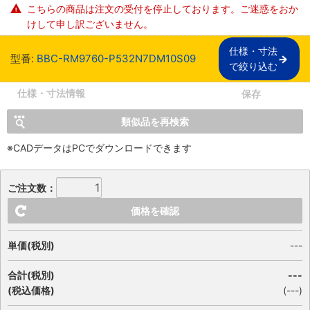
こちらの商品は注文の受付を停止しております。ご迷惑をおか
けして申し訳ございません。
仕様・寸法

型番:
BBC-RM9760-P532N7DM10S09
で絞り込む
仕様・寸法情報
保存
類似品を再検索
※CADデータはPCでダウンロードできます
ご注文数：
価格を確認
単価(税別)
---
合計(税別)
---
(税込価格)
(
---
)