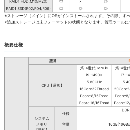
RAID1 HDD(M10/M20)
◎
×
◎
RAID1 SSD(R02/R04/R09)
◎
◎
◎
※ストレージ（メイン）にOSがインストールされます。その際、す
※追加ストレージは未フォーマットの状態となります。管理ツールに
概要仕様
型番
第14世代Core i9
第14世代C
i9-14900
i7-1
5.80GHz
5.4
CPU【選択】
16Core32Thread
20Core2
Pcore:8/16Tread
Pcore:8/
Ecore:16/16Tread
Ecore:12
DD
仕様
システム
メモリ
容量
16GB(16GBx