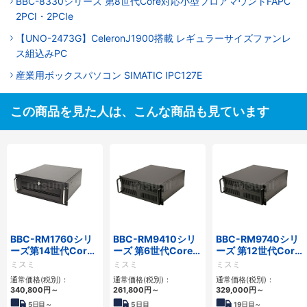
BBC-8330シリーズ 第8世代Core対応小型フロアマウントFAPC
2PCI・2PCIe
【UNO-2473G】CeleronJ1900搭載 レギュラーサイズファンレ
ス組込みPC
産業用ボックスパソコン SIMATIC IPC127E
この商品を見た人は、こんな商品も見ています
BBC-RM1760シリ
BBC-RM9410シリ
BBC-RM9740シリ
ーズ第14世代Core
ーズ 第6世代Core対
ーズ 第12世代Core
対応ラックマウント
応ラックマウント
対応ラックマウント
ミスミ
ミスミ
ミスミ
3PCIe
FAPC 3PCI・3PCIe
FAPC4PCI・3PCIe
通常価格(税別)：
通常価格(税別)：
通常価格(税別)：
340,800
円
～
261,800
円
～
329,000
円
～
5
日目～
5
日目
19
日目～