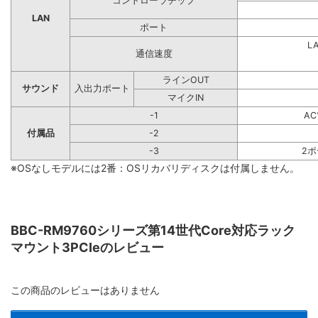
コントローラチップ
LAN
ポート
L
通信速度
ラインOUT
サウンド
入出力ポート
マイクIN
-1
A
付属品
-2
-3
2
※OSなしモデルには2番：OSリカバリディスクは付属しません。
BBC-RM9760シリーズ第14世代Core対応ラック
マウント3PCIeのレビュー
この商品のレビューはありません