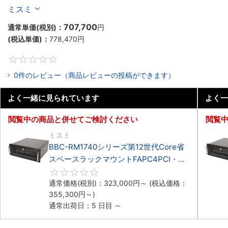
マウント3PCIe
ミスミ
707,700
通常単価(税別)：
円
(税込単価)：
778,470
円
0
0件のレビュー（商品レビューの投稿ができます）
よく一緒に見られています
よく一
閲覧中の商品と併せてご検討ください
閲覧
ミスミ
BBC-RM1740シリーズ第12世代Core省
スペースラックマウントFAPC4PCI・
3PCIe
0
通常価格(税別)：
323,000
円
～
(税込価格：
355,300
円
～)
通常出荷日：5 日目 ～