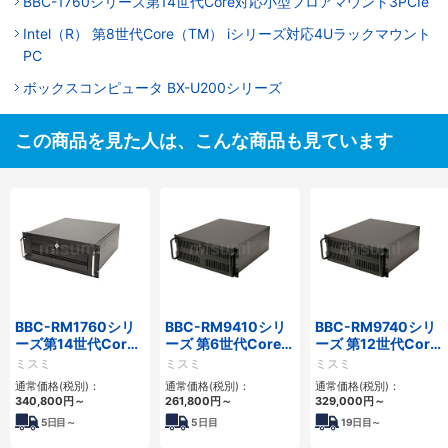
BBC-1760シリーズ第14世代Core対応小型フロアマウント3PCIe
Intel（R） 第8世代Core（TM） iシリーズ対応4Uラックマウント
PC
ボックスコンピュータ BX-U200シリーズ
この商品を見た人は、こんな商品も見ています
BBC-RM1760シリ
BBC-RM9410シリ
BBC-RM9740シリ
ーズ第14世代Core
ーズ 第6世代Core対
ーズ 第12世代Core
対応ラックマウント
応ラックマウント
対応ラックマウント
ミスミ
ミスミ
ミスミ
3PCIe
FAPC 3PCI・3PCIe
FAPC4PCI・3PCIe
通常価格(税別)：
通常価格(税別)：
通常価格(税別)：
340,800
円
～
261,800
円
～
329,000
円
～
5
日目～
5
日目
19
日目～