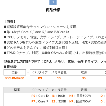
1
商品仕様
【特徴】
●縦横設置可能なラックマウントシャーシを採用。
●第14世代 Core i9/Core i7/Core i5/Core i3
●CPU、メモリ、電源、光学ドライブ、ストレージドライブ、OS
●SSD RAIDモデルや追加ドライブの選択肢を追加。HDD+SS
●どのモデルを選んでも、最短5日目出荷！
●TPM2.0チップに対応（64bit OSのみの対応です。出荷時状態は
型番選定は7STEPで完了！CPU、メモリ、電源、光学ドライブ、
■規格表
−
型番
CPUタイプ
メモリ容量
電源
-
BBC-RM9760
P3
16
N5
型番
CPUタイプ
メモリ容量
電源
P9
：Core i9
16
：16GB
N5
：国産500W
D
：
P7
：Core i7
32
：32GB
N7
：国産700W
0
：