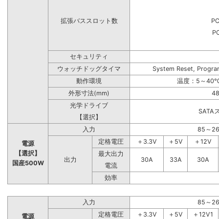
拡張バススロット数
PC
PC
セキュリティ
ウォッチドッグタイマ
System Reset, Progra
動作環境
温度：5～40℃
外形寸法(mm)
48
光学ドライブ
SAT
【選択】
入力
85～2
定格電圧
＋3.3V
＋5V
＋12V
電源
【選択】
最大出力
出力
30A
33A
30A
国産500W
電流
効率
入力
85～2
定格電圧
＋3.3V
＋5V
＋12V1
電源