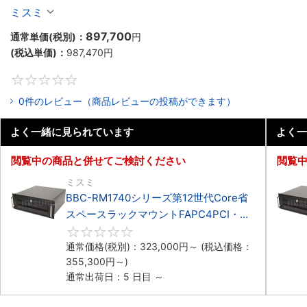
マウント3PCIe
ミスミ
897,700
通常単価(税別)：
円
(税込単価)：
987,470
円
0
0件のレビュー（商品レビューの投稿ができます）
よく一緒に見られています
よく一
閲覧中の商品と併せてご検討ください
閲覧
ミスミ
BBC-RM1740シリーズ第12世代Core省
スペースラックマウントFAPC4PCI・
3PCIe
0
通常価格(税別)：
323,000
円
～
(税込価格：
355,300
円
～)
通常出荷日：5 日目 ～