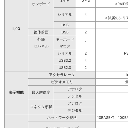
SATA
0～3
オンボード
※RA
シリアル
4
※付属のシリ
USB
1
I／O
筐体前面
USB
2
外部
キーボード
1
IOパネル
マウス
シリアル
2
R
USB3.2
4
USB2.0
2
アクセラレータ
ビデオメモリ
アナログ
表示機能
最大解像度
デジタル
アナログ
コネクタ形状
デジタル
ネットワーク規格
10BASE-T、100