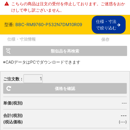
こちらの商品は注文の受付を停止しております。ご迷惑をおか
けして申し訳ございません。
仕様・寸法

型番:
BBC-RM9760-P532N7DM10R09
で絞り込む
仕様・寸法情報
保存
類似品を再検索
※CADデータはPCでダウンロードできます
ご注文数：
価格を確認
単価(税別)
---
合計(税別)
---
(税込価格)
(
---
)