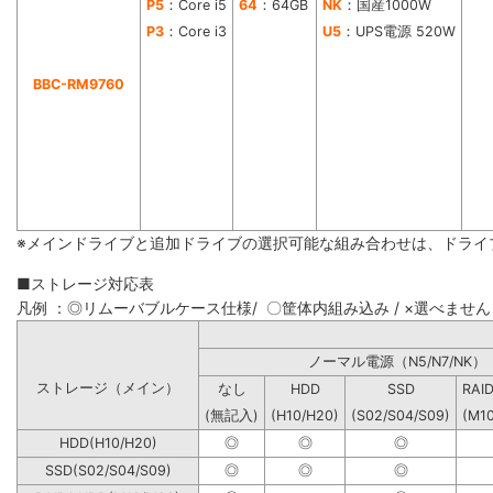
P5
：Core i5
64
：64GB
NK
：国産1000W
P3
：Core i3
U5
：UPS電源 520W
BBC-RM9760
※メインドライブと追加ドライブの選択可能な組み合わせは、ドライ
■ストレージ対応表
凡例 ：◎リムーバブルケース仕様/ 〇筐体内組み込み / ×選べません
ノーマル電源（N5/N7
ストレージ（メイン）
なし
HDD
SSD
RAI
(無記入)
(H10/H20)
(S02/S04/S09)
(M1
HDD(H10/H20)
◎
◎
◎
SSD(S02/S04/S09)
◎
◎
◎