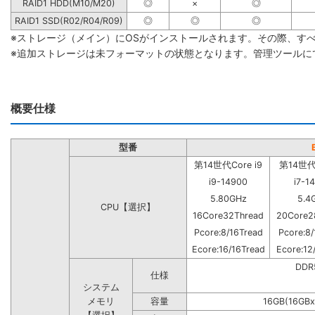
RAID1 HDD(M10/M20)
◎
×
◎
RAID1 SSD(R02/R04/R09)
◎
◎
◎
※ストレージ（メイン）にOSがインストールされます。その際、す
※追加ストレージは未フォーマットの状態となります。管理ツールに
概要仕様
型番
第14世代Core i9
第14世代C
i9-14900
i7-1
5.80GHz
5.4
CPU【選択】
16Core32Thread
20Core2
Pcore:8/16Tread
Pcore:8/
Ecore:16/16Tread
Ecore:12
DD
仕様
システム
メモリ
容量
16GB(16GBx