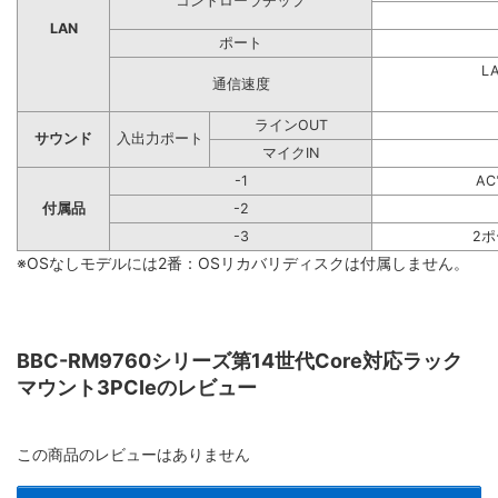
コントローラチップ
LAN
ポート
L
通信速度
ラインOUT
サウンド
入出力ポート
マイクIN
-1
A
付属品
-2
-3
2
※OSなしモデルには2番：OSリカバリディスクは付属しません。
BBC-RM9760シリーズ第14世代Core対応ラック
マウント3PCIeのレビュー
この商品のレビューはありません