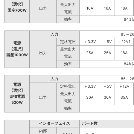
【選択】
最大出力
出力
16A
16A
18A
国産700W
電流
効率
84%(
入力
85～2
定格電圧
＋3.3V
＋5V
＋12V1
電源
【選択】
最大出力
出力
25A
25A
18A
国産1000W
電流
効率
84%(
入力
85～2
電源
定格電圧
＋3.3V
＋5V
＋12V
【選択】
最大出力
UPS電源
出力
30A
30A
35A
電流
520W
効率
インターフェイス
ポート数
内部