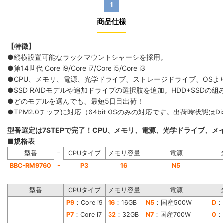
1
商品仕様
【特徴】
●縦横設置可能なラックマウントシャーシを採用。
●第14世代 Core i9/Core i7/Core i5/Core i3
●CPU、メモリ、電源、光学ドライブ、ストレージドライブ、OS
●SSD RAIDモデルや追加ドライブの選択肢を追加。HDD+SS
●どのモデルを選んでも、最短5日目出荷！
●TPM2.0チップに対応（64bit OSのみの対応です。出荷時状態は
型番選定は7STEPで完了！CPU、メモリ、電源、光学ドライブ、
■規格表
−
型番
CPUタイプ
メモリ容量
電源
-
BBC-RM9760
P3
16
N5
型番
CPUタイプ
メモリ容量
電源
P9
：Core i9
16
：16GB
N5
：国産500W
D
：
P7
：Core i7
32
：32GB
N7
：国産700W
0
：