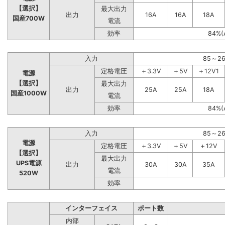
【選択】
最大出力
出力
16A
16A
18A
国産700W
電流
効率
84%(
入力
85～2
定格電圧
＋3.3V
＋5V
＋12V1
電源
【選択】
最大出力
出力
25A
25A
18A
国産1000W
電流
効率
84%(
入力
85～2
電源
定格電圧
＋3.3V
＋5V
＋12V
【選択】
最大出力
UPS電源
出力
30A
30A
35A
電流
520W
効率
インターフェイス
ポート数
内部