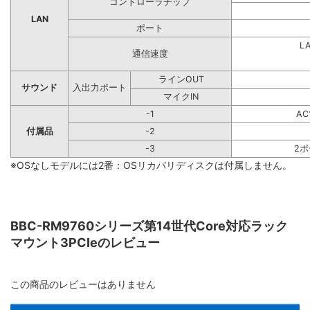
コントローラチップ
LAN
ポート
L
通信速度
ラインOUT
サウンド
入出力ポート
マイクIN
-1
A
付属品
-2
-3
2
※OSなしモデルには2番：OSリカバリディスクは付属しません。
BBC-RM9760シリーズ第14世代Core対応ラック
マウント3PCIeのレビュー
この商品のレビューはありません