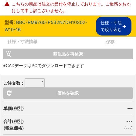
こちらの商品は注文の受付を停止しております。ご迷惑をおか
けして申し訳ございません。
型番:
BBC-RM9760-P532N7DH10S02-
仕様・寸法

W10-16
で絞り込む
仕様・寸法情報
保存
類似品を再検索
※CADデータはPCでダウンロードできます
ご注文数：
価格を確認
単価(税別)
---
合計(税別)
---
(税込価格)
(
---
)