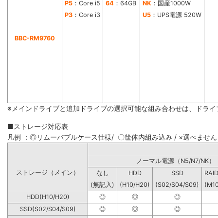
P5
：Core i5
64
：64GB
NK
：国産1000W
P3
：Core i3
U5
：UPS電源 520W
BBC-RM9760
※メインドライブと追加ドライブの選択可能な組み合わせは、ドライ
■ストレージ対応表
凡例 ：◎リムーバブルケース仕様/ 〇筐体内組み込み / ×選べません
ノーマル電源（N5/N7
ストレージ（メイン）
なし
HDD
SSD
RAI
(無記入)
(H10/H20)
(S02/S04/S09)
(M1
HDD(H10/H20)
◎
◎
◎
SSD(S02/S04/S09)
◎
◎
◎