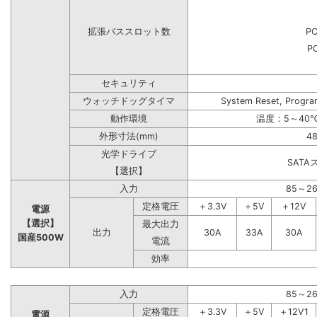
拡張バススロット数
PC
PC
セキュリティ
ウォッチドッグタイマ
System Reset, Progra
動作環境
温度：5～40℃
外形寸法(mm)
48
光学ドライブ
SAT
【選択】
入力
85～2
定格電圧
＋3.3V
＋5V
＋12V
電源
【選択】
最大出力
出力
30A
33A
30A
国産500W
電流
効率
入力
85～2
定格電圧
＋3.3V
＋5V
＋12V1
電源