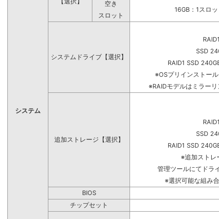
【選択】
空き
16GB：1スロ
スロット
RAID
SSD 24
システムドライブ【選択】
RAID1 SSD 240G
※OSプリインストー
※RAIDモデルはミラーリ
システム
RAID
SSD 24
追加ストレージ【選択】
RAID1 SSD 240G
※追加ストレ
管理ツールにてドラ
※選択可能な組み
BIOS
チップセット