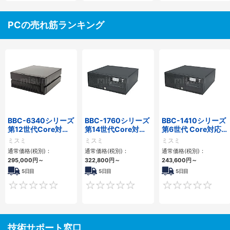
PCの売れ筋ランキング
BBC-6340シリーズ
BBC-1760シリーズ
BBC-1410シリーズ
第12世代Core対応
第14世代Core対応
第6世代 Core対応フ
小型フロアマウント
小型フロアマウント
ロアマウントFAPC
ミスミ
ミスミ
ミスミ
PC2PCI/2PCIe
3PCIe
3PCI・3PCIe
通常価格(税別)：
通常価格(税別)：
通常価格(税別)：
295,000
円
～
322,800
円
～
243,600
円
～
5日目
5日目
5日目
0
0
技術サポート窓口