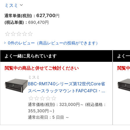
マウント3PCIe
ミスミ
627,700
通常単価(税別)：
円
(税込単価)：
690,470
円
0
0件のレビュー（商品レビューの投稿ができます）
よく一緒に見られています
よく一
閲覧中の商品と併せてご検討ください
閲覧
ミスミ
BBC-RM1740シリーズ第12世代Core省
スペースラックマウントFAPC4PCI・
3PCIe
0
通常価格(税別)：
323,000
円
～
(税込価格：
355,300
円
～)
通常出荷日：5 日目 ～