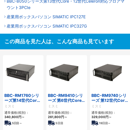
BBC-8050シリーズ第13世代Core・12世代Celeron対応フロアマ
ウント3PCIe
産業用ボックスパソコン SIMATIC IPC127E
産業用ボックスパソコン SIMATIC IPC327G
この商品を見た人は、こんな商品も見ています
BBC-RM1760シリ
BBC-RM9410シリ
BBC-RM9740シリ
ーズ第14世代Core
ーズ 第6世代Core対
ーズ 第12世代Core
対応ラックマウント
応ラックマウント
対応ラックマウント
ミスミ
ミスミ
ミスミ
3PCIe
FAPC 3PCI・3PCIe
FAPC4PCI・3PCIe
通常価格(税別)：
通常価格(税別)：
通常価格(税別)：
340,800
円
～
261,800
円
～
329,000
円
～
5
日目～
5
日目
19
日目～