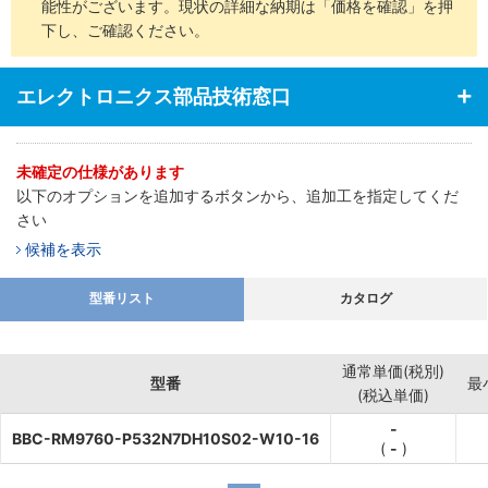
能性がございます。現状の詳細な納期は「価格を確認」を押
下し、ご確認ください。
エレクトロニクス部品技術窓口
未確定の仕様があります
以下のオプションを追加するボタンから、追加工を指定してくだ
さい
候補を表示
型番リスト
カタログ
通常単価(税別)
型番
最
(税込単価)
-
BBC-RM9760-P532N7DH10S02-W10-16
(
-
)