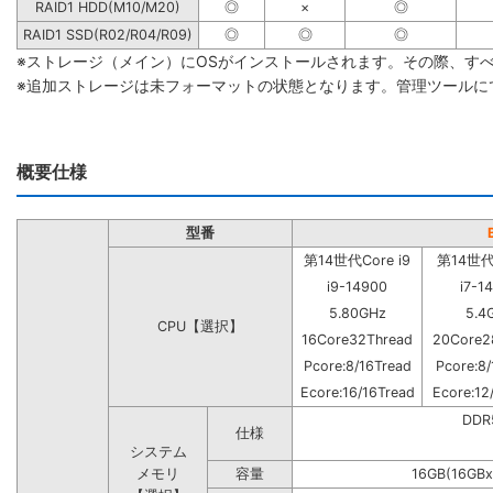
RAID1 HDD(M10/M20)
◎
×
◎
RAID1 SSD(R02/R04/R09)
◎
◎
◎
※ストレージ（メイン）にOSがインストールされます。その際、す
※追加ストレージは未フォーマットの状態となります。管理ツールに
概要仕様
型番
第14世代Core i9
第14世代C
i9-14900
i7-1
5.80GHz
5.4
CPU【選択】
16Core32Thread
20Core2
Pcore:8/16Tread
Pcore:8/
Ecore:16/16Tread
Ecore:12
DD
仕様
システム
メモリ
容量
16GB(16GBx