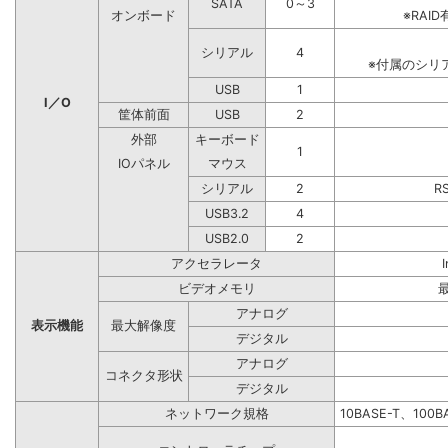
SATA
0～3
オンボード
※RA
シリアル
4
※付属のシリ
USB
1
I／O
筐体前面
USB
2
外部
キーボード
1
IOパネル
マウス
シリアル
2
R
USB3.2
4
USB2.0
2
アクセラレータ
ビデオメモリ
アナログ
表示機能
最大解像度
デジタル
アナログ
コネクタ形状
デジタル
ネットワーク規格
10BASE-T、100