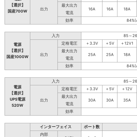
【選択】
最大出力
出力
16A
16A
18A
国産700W
電流
効率
84%(
入力
85～2
定格電圧
＋3.3V
＋5V
＋12V1
電源
【選択】
最大出力
出力
25A
25A
18A
国産1000W
電流
効率
84%(
入力
85～2
電源
定格電圧
＋3.3V
＋5V
＋12V
【選択】
最大出力
UPS電源
出力
30A
30A
35A
電流
520W
効率
インターフェイス
ポート数
内部