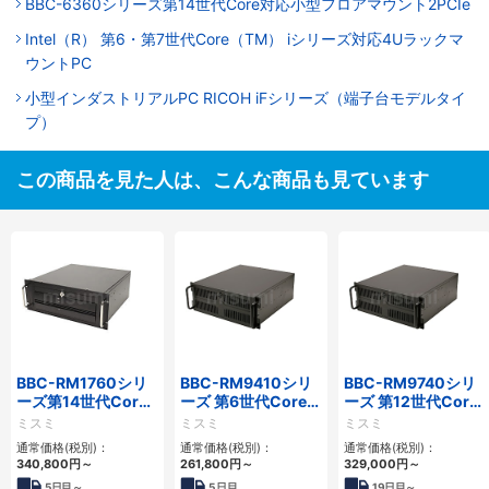
BBC-6360シリーズ第14世代Core対応小型フロアマウント2PCIe
Intel（R） 第6・第7世代Core（TM） iシリーズ対応4Uラックマ
ウントPC
小型インダストリアルPC RICOH iFシリーズ（端子台モデルタイ
プ）
この商品を見た人は、こんな商品も見ています
BBC-RM1760シリ
BBC-RM9410シリ
BBC-RM9740シリ
ーズ第14世代Core
ーズ 第6世代Core対
ーズ 第12世代Core
対応ラックマウント
応ラックマウント
対応ラックマウント
ミスミ
ミスミ
ミスミ
3PCIe
FAPC 3PCI・3PCIe
FAPC4PCI・3PCIe
通常価格(税別)：
通常価格(税別)：
通常価格(税別)：
340,800
円
～
261,800
円
～
329,000
円
～
5
日目～
5
日目
19
日目～