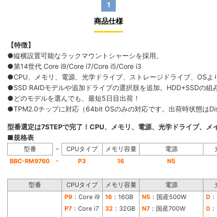
1
商品仕様
【特徴】
●縦横設置可能なラックマウントシャーシを採用。
●第14世代 Core i9/Core i7/Core i5/Core i3
●CPU、メモリ、電源、光学ドライブ、ストレージドライブ、OS
●SSD RAIDモデルや追加ドライブの選択肢を追加。HDD+SS
●どのモデルを選んでも、最短5日目出荷！
●TPM2.0チップに対応（64bit OSのみの対応です。出荷時状態は
型番選定は7STEPで完了！CPU、メモリ、電源、光学ドライブ、
■規格表
−
型番
CPUタイプ
メモリ容量
電源
-
BBC-RM9760
P3
16
N5
型番
CPUタイプ
メモリ容量
電源
P9
：Core i9
16
：16GB
N5
：国産500W
D
：
P7
：Core i7
32
：32GB
N7
：国産700W
0
：