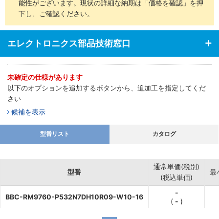
能性がございます。現状の詳細な納期は「価格を確認」を押
下し、ご確認ください。
エレクトロニクス部品技術窓口
未確定の仕様があります
以下のオプションを追加するボタンから、追加工を指定してくだ
さい
候補を表示
型番リスト
カタログ
通常単価(税別)
型番
最
(税込単価)
-
BBC-RM9760-P532N7DH10R09-W10-16
(
-
)