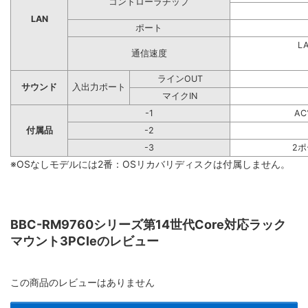
コントローラチップ
LAN
ポート
L
通信速度
ラインOUT
サウンド
入出力ポート
マイクIN
-1
A
付属品
-2
-3
2
※OSなしモデルには2番：OSリカバリディスクは付属しません。
BBC-RM9760シリーズ第14世代Core対応ラック
マウント3PCIeのレビュー
この商品のレビューはありません