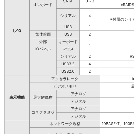
SATA
0～3
オンボード
※RA
シリアル
4
※付属のシリ
USB
1
I／O
筐体前面
USB
2
外部
キーボード
1
IOパネル
マウス
シリアル
2
R
USB3.2
4
USB2.0
2
アクセラレータ
ビデオメモリ
アナログ
表示機能
最大解像度
デジタル
アナログ
コネクタ形状
デジタル
ネットワーク規格
10BASE-T、100