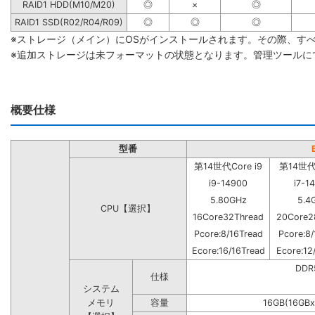
RAID1 HDD(M10/M20)
◎
×
◎
RAID1 SSD(R02/R04/R09)
◎
◎
◎
※ストレージ（メイン）にOSがインストールされます。その際、す
※追加ストレージは未フォーマットの状態となります。管理ツールに
概要仕様
型番
第14世代Core i9
第14世代C
i9-14900
i7-1
5.80GHz
5.4
CPU【選択】
16Core32Thread
20Core2
Pcore:8/16Tread
Pcore:8/
Ecore:16/16Tread
Ecore:12
DD
仕様
システム
メモリ
容量
16GB(16GBx