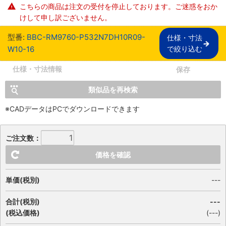
こちらの商品は注文の受付を停止しております。ご迷惑をおか
けして申し訳ございません。
型番:
BBC-RM9760-P532N7DH10R09-
仕様・寸法

W10-16
で絞り込む
仕様・寸法情報
保存
類似品を再検索
※CADデータはPCでダウンロードできます
ご注文数：
価格を確認
単価(税別)
---
合計(税別)
---
(税込価格)
(
---
)