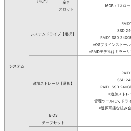
【選択】
空き
16GB：1スロ
スロット
RAID
SSD 24
システムドライブ【選択】
RAID1 SSD 240G
※OSプリインストー
※RAIDモデルはミラーリ
システム
RAID
SSD 24
追加ストレージ【選択】
RAID1 SSD 240G
※追加ストレ
管理ツールにてドラ
※選択可能な組み
BIOS
チップセット