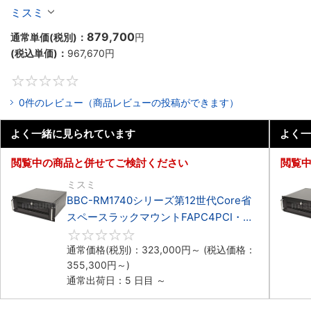
マウント3PCIe
ミスミ
879,700
通常単価(税別)：
円
(税込単価)：
967,670
円
0
0件のレビュー（商品レビューの投稿ができます）
よく一緒に見られています
よく一
閲覧中の商品と併せてご検討ください
閲覧
ミスミ
BBC-RM1740シリーズ第12世代Core省
スペースラックマウントFAPC4PCI・
3PCIe
0
通常価格(税別)：
323,000
円
～
(税込価格：
355,300
円
～)
通常出荷日：5 日目 ～