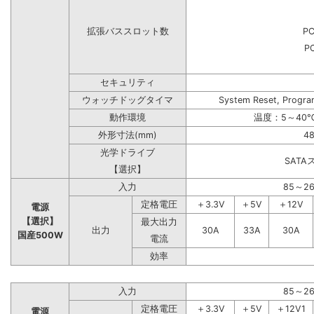
拡張バススロット数
PC
PC
セキュリティ
ウォッチドッグタイマ
System Reset, Progra
動作環境
温度：5～40℃
外形寸法(mm)
48
光学ドライブ
SAT
【選択】
入力
85～2
定格電圧
＋3.3V
＋5V
＋12V
電源
【選択】
最大出力
出力
30A
33A
30A
国産500W
電流
効率
入力
85～2
定格電圧
＋3.3V
＋5V
＋12V1
電源