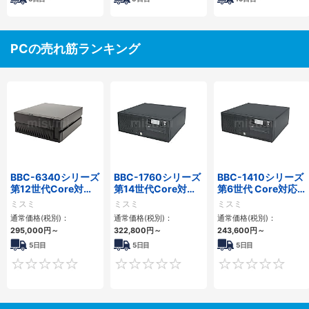
PCの売れ筋ランキング
BBC-6340シリーズ
BBC-1760シリーズ
BBC-1410シリーズ
第12世代Core対応
第14世代Core対応
第6世代 Core対応フ
小型フロアマウント
小型フロアマウント
ロアマウントFAPC
ミスミ
ミスミ
ミスミ
PC2PCI/2PCIe
3PCIe
3PCI・3PCIe
通常価格(税別)：
通常価格(税別)：
通常価格(税別)：
295,000
円
～
322,800
円
～
243,600
円
～
5日目
5日目
5日目
0
0