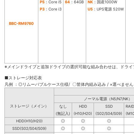
P5
：Core i5
64
：64GB
NK
：国産1000W
P3
：Core i3
U5
：UPS電源 520W
BBC-RM9760
※メインドライブと追加ドライブの選択可能な組み合わせは、ドライ
■ストレージ対応表
凡例 ：◎リムーバブルケース仕様/ 〇筐体内組み込み / ×選べません
ノーマル電源（N5/N7
ストレージ（メイン）
なし
HDD
SSD
RAI
(無記入)
(H10/H20)
(S02/S04/S09)
(M1
HDD(H10/H20)
◎
◎
◎
SSD(S02/S04/S09)
◎
◎
◎