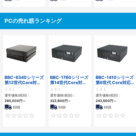
PCの売れ筋ランキング
BBC-6340シリーズ
BBC-1760シリーズ
BBC-1410シリーズ
第12世代Core対応
第14世代Core対応
第6世代 Core対応フ
小型フロアマウント
小型フロアマウント
ロアマウントFAPC
ミスミ
ミスミ
ミスミ
PC2PCI/2PCIe
3PCIe
3PCI・3PCIe
通常価格(税別)：
通常価格(税別)：
通常価格(税別)：
295,000
円
～
322,800
円
～
243,600
円
～
5日目
5日目
5日目
0
0