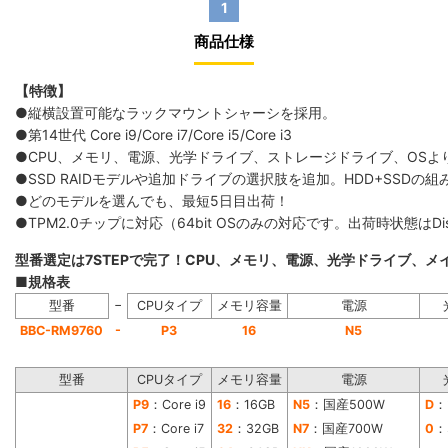
1
商品仕様
【特徴】
●縦横設置可能なラックマウントシャーシを採用。
●第14世代 Core i9/Core i7/Core i5/Core i3
●CPU、メモリ、電源、光学ドライブ、ストレージドライブ、OS
●SSD RAIDモデルや追加ドライブの選択肢を追加。HDD+SS
●どのモデルを選んでも、最短5日目出荷！
●TPM2.0チップに対応（64bit OSのみの対応です。出荷時状態は
型番選定は7STEPで完了！CPU、メモリ、電源、光学ドライブ、
■規格表
−
型番
CPUタイプ
メモリ容量
電源
-
BBC-RM9760
P3
16
N5
型番
CPUタイプ
メモリ容量
電源
P9
：Core i9
16
：16GB
N5
：国産500W
D
：
P7
：Core i7
32
：32GB
N7
：国産700W
0
：