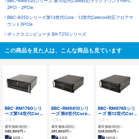
BBC-RM9320シリーズ 第10世代Core対応ラックマウントFAPC
2PCI・2PCIe
BBC-8050シリーズ第13世代Core・12世代Celeron対応フロアマ
ウント3PCIe
ボックスコンピュータ BX-T210シリーズ
この商品を見た人は、こんな商品も見ています
BBC-RM1760シリ
BBC-RM9410シリ
BBC-RM9740シリ
ーズ第14世代Core
ーズ 第6世代Core対
ーズ 第12世代Core
対応ラックマウント
応ラックマウント
対応ラックマウント
ミスミ
ミスミ
ミスミ
3PCIe
FAPC 3PCI・3PCIe
FAPC4PCI・3PCIe
通常価格(税別)：
通常価格(税別)：
通常価格(税別)：
340,800
円
～
261,800
円
～
329,000
円
～
5
日目～
5
日目
19
日目～