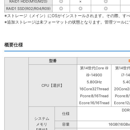
RAID1 HDD(M10/M20)
◎
×
◎
RAID1 SSD(R02/R04/R09)
◎
◎
◎
※ストレージ（メイン）にOSがインストールされます。その際、す
※追加ストレージは未フォーマットの状態となります。管理ツールに
概要仕様
型番
第14世代Core i9
第14世代C
i9-14900
i7-1
5.80GHz
5.4
CPU【選択】
16Core32Thread
20Core2
Pcore:8/16Tread
Pcore:8/
Ecore:16/16Tread
Ecore:12
DD
仕様
システム
メモリ
容量
16GB(16GBx