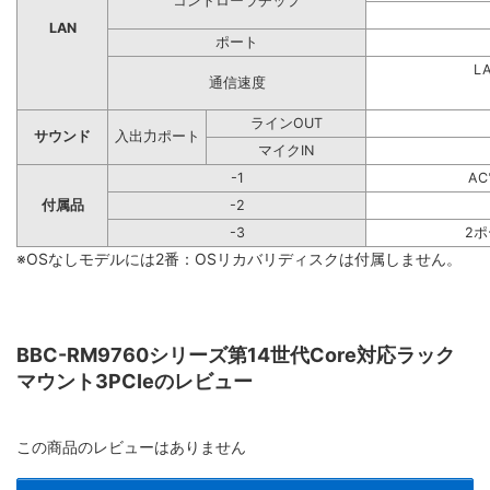
コントローラチップ
LAN
ポート
L
通信速度
ラインOUT
サウンド
入出力ポート
マイクIN
-1
A
付属品
-2
-3
2
※OSなしモデルには2番：OSリカバリディスクは付属しません。
BBC-RM9760シリーズ第14世代Core対応ラック
マウント3PCIeのレビュー
この商品のレビューはありません