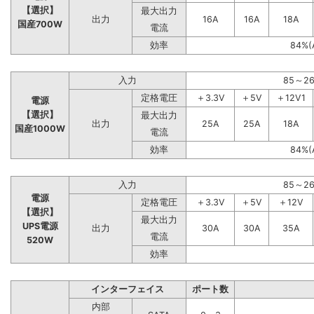
【選択】
最大出力
出力
16A
16A
18A
国産700W
電流
効率
84%(
入力
85～2
定格電圧
＋3.3V
＋5V
＋12V1
電源
【選択】
最大出力
出力
25A
25A
18A
国産1000W
電流
効率
84%(
入力
85～2
電源
定格電圧
＋3.3V
＋5V
＋12V
【選択】
最大出力
UPS電源
出力
30A
30A
35A
電流
520W
効率
インターフェイス
ポート数
内部