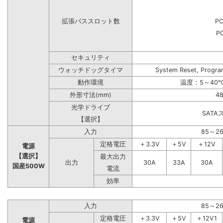
拡張バススロット数
PC
PC
セキュリティ
ウォッチドッグタイマ
System Reset, Progra
動作環境
温度：5～40℃
外形寸法(mm)
48
光学ドライブ
SAT
【選択】
入力
85～2
定格電圧
＋3.3V
＋5V
＋12V
電源
【選択】
最大出力
出力
30A
33A
30A
国産500W
電流
効率
入力
85～2
定格電圧
＋3.3V
＋5V
＋12V1
電源