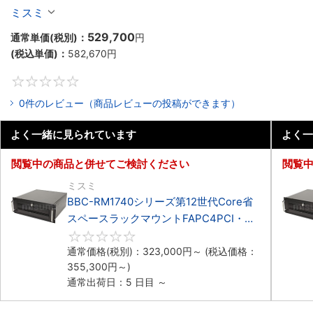
マウント3PCIe
ミスミ
529,700
通常単価(税別)：
円
(税込単価)：
582,670
円
0
0件のレビュー（商品レビューの投稿ができます）
よく一緒に見られています
よく一
閲覧中の商品と併せてご検討ください
閲覧
ミスミ
BBC-RM1740シリーズ第12世代Core省
スペースラックマウントFAPC4PCI・
3PCIe
0
通常価格(税別)：
323,000
円
～
(税込価格：
355,300
円
～)
通常出荷日：5 日目 ～