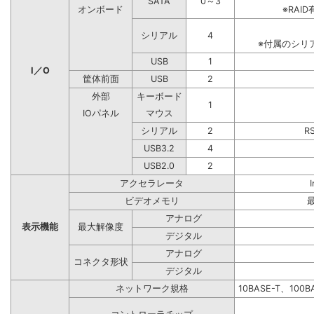
SATA
0～3
オンボード
※RA
シリアル
4
※付属のシリ
USB
1
I／O
筐体前面
USB
2
外部
キーボード
1
IOパネル
マウス
シリアル
2
R
USB3.2
4
USB2.0
2
アクセラレータ
ビデオメモリ
アナログ
表示機能
最大解像度
デジタル
アナログ
コネクタ形状
デジタル
ネットワーク規格
10BASE-T、100