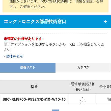
能性がございます。現状の詳細な納期は「価格を確認」を押
下し、ご確認ください。
エレクトロニクス部品技術窓口
未確定の仕様があります
以下のオプションを追加するボタンから、追加工を指定してくだ
さい
候補を表示
型番リスト
カタログ
通常単価(税別)
型番
最小発
(税込単価)
-
BBC-RM9760-P532N7DH10-W10-16
1
(
-
)