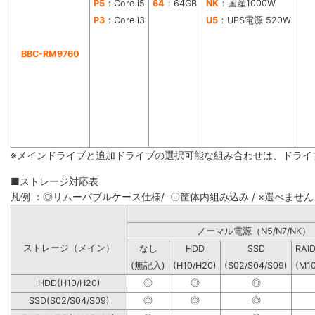
P5
：Core i5
64
：64GB
NK
：国産1000W
P3
：Core i3
U5
：UPS電源 520W
BBC-RM9760
※メインドライブと追加ドライブの選択可能な組み合わせは、ドライ
■ストレージ対応表
凡例 ：◎リムーバブルケース仕様/ 〇筐体内組み込み / ×選べません
ノーマル電源（N5/N7
ストレージ（メイン）
なし
HDD
SSD
RAI
(無記入)
(H10/H20)
(S02/S04/S09)
(M1
HDD(H10/H20)
◎
◎
◎
SSD(S02/S04/S09)
◎
◎
◎