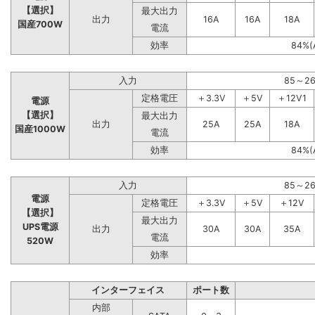
【選択】
最大出力
出力
16A
16A
18A
国産700W
電流
効率
84%(
入力
85～2
定格電圧
＋3.3V
＋5V
＋12V1
電源
【選択】
最大出力
出力
25A
25A
18A
国産1000W
電流
効率
84%(
入力
85～2
電源
定格電圧
＋3.3V
＋5V
＋12V
【選択】
最大出力
UPS電源
出力
30A
30A
35A
電流
520W
効率
インターフェイス
ポート数
内部