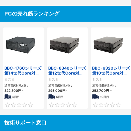
PCの売れ筋ランキング
BBC-1760シリーズ
BBC-6340シリーズ
BBC-6320シリーズ
第14世代Core対応
第12世代Core対応
第10世代Core対応
小型フロアマウント
小型フロアマウント
小型フロアマウント
ミスミ
ミスミ
ミスミ
3PCIe
PC2PCI/2PCIe
FAPC 2PCI・2PCIe
通常価格(税別)：
通常価格(税別)：
通常価格(税別)：
322,800
円
～
295,000
円
～
252,700
円
～
5日目
5日目
19日目
0
0
技術サポート窓口