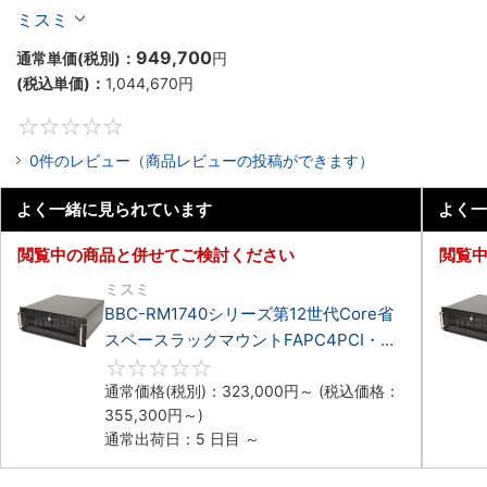
マウント3PCIe
ミスミ
949,700
通常単価(税別)：
円
(税込単価)：
1,044,670
円
0
0件のレビュー（商品レビューの投稿ができます）
よく一緒に見られています
よく一
閲覧中の商品と併せてご検討ください
閲覧
ミスミ
BBC-RM1740シリーズ第12世代Core省
スペースラックマウントFAPC4PCI・
3PCIe
0
通常価格(税別)：
323,000
円
～
(税込価格：
355,300
円
～)
通常出荷日：5 日目 ～