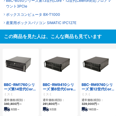
BBC-8050シリーズ第13世代Core・12世代Celeron対応フロアマ
ウント3PCIe
ボックスコンピュータ BX-T1000
産業用ボックスパソコン SIMATIC IPC127E
この商品を見た人は、こんな商品も見ています
BBC-RM1760シリ
BBC-RM9410シリ
BBC-RM9740シリ
ーズ第14世代Core
ーズ 第6世代Core対
ーズ 第12世代Core
対応ラックマウント
応ラックマウント
対応ラックマウント
ミスミ
ミスミ
ミスミ
3PCIe
FAPC 3PCI・3PCIe
FAPC4PCI・3PCIe
通常価格(税別)：
通常価格(税別)：
通常価格(税別)：
340,800
円
～
261,800
円
～
329,000
円
～
5
日目～
5
日目
19
日目～