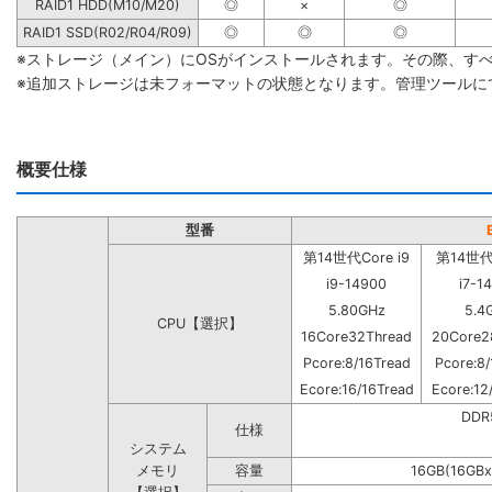
RAID1 HDD(M10/M20)
◎
×
◎
RAID1 SSD(R02/R04/R09)
◎
◎
◎
※ストレージ（メイン）にOSがインストールされます。その際、す
※追加ストレージは未フォーマットの状態となります。管理ツールに
概要仕様
型番
第14世代Core i9
第14世代C
i9-14900
i7-1
5.80GHz
5.4
CPU【選択】
16Core32Thread
20Core2
Pcore:8/16Tread
Pcore:8/
Ecore:16/16Tread
Ecore:12
DD
仕様
システム
メモリ
容量
16GB(16GBx