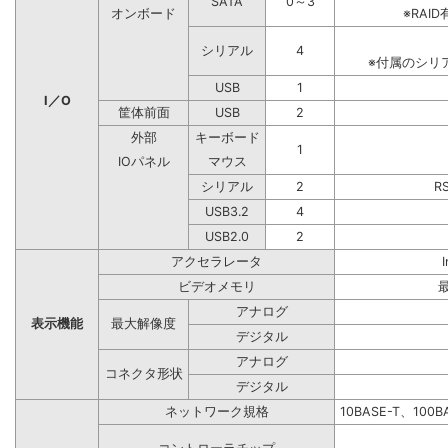
SATA
0～3
オンボード
※RA
シリアル
4
※付属のシリ
USB
1
I／O
筐体前面
USB
2
外部
キーボード
1
IOパネル
マウス
シリアル
2
R
USB3.2
4
USB2.0
2
アクセラレータ
ビデオメモリ
アナログ
表示機能
最大解像度
デジタル
アナログ
コネクタ形状
デジタル
ネットワーク規格
10BASE-T、100