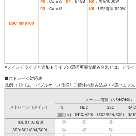
P5
：Core i5
64
：64GB
NK
：国産1000W
P3
：Core i3
U5
：UPS電源 520W
BBC-RM9760
※メインドライブと追加ドライブの選択可能な組み合わせは、ドライ
■ストレージ対応表
凡例 ：◎リムーバブルケース仕様/ 〇筐体内組み込み / ×選べません
ノーマル電源（N5/N7
ストレージ（メイン）
なし
HDD
SSD
RAI
(無記入)
(H10/H20)
(S02/S04/S09)
(M1
HDD(H10/H20)
◎
◎
◎
SSD(S02/S04/S09)
◎
◎
◎