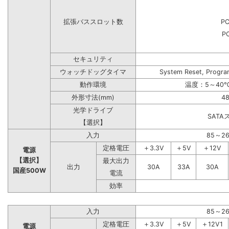
拡張バススロット数
PC
PC
セキュリティ
ウォッチドッグタイマ
System Reset, Progra
動作環境
温度：5～40℃
外形寸法(mm)
48
光学ドライブ
SAT
【選択】
入力
85～2
定格電圧
＋3.3V
＋5V
＋12V
電源
【選択】
最大出力
出力
30A
33A
30A
国産500W
電流
効率
入力
85～2
定格電圧
＋3.3V
＋5V
＋12V1
電源