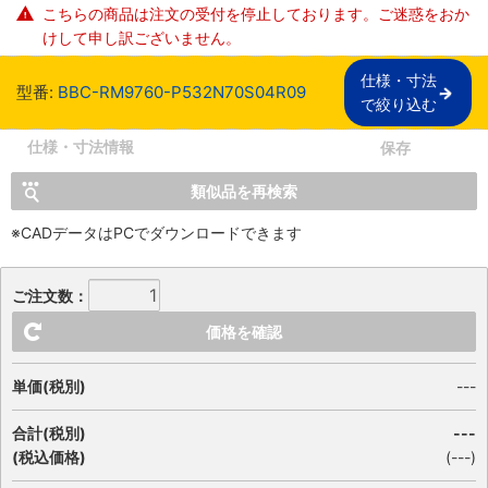
こちらの商品は注文の受付を停止しております。ご迷惑をおか
けして申し訳ございません。
仕様・寸法

型番:
BBC-RM9760-P532N70S04R09
で絞り込む
仕様・寸法情報
保存
類似品を再検索
※CADデータはPCでダウンロードできます
ご注文数：
価格を確認
単価(税別)
---
合計(税別)
---
(税込価格)
(
---
)