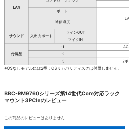
コントローラチップ
LAN
ポート
L
通信速度
ラインOUT
サウンド
入出力ポート
マイクIN
-1
A
付属品
-2
-3
2
※OSなしモデルには2番：OSリカバリディスクは付属しません。
BBC-RM9760シリーズ第14世代Core対応ラック
マウント3PCIeのレビュー
この商品のレビューはありません