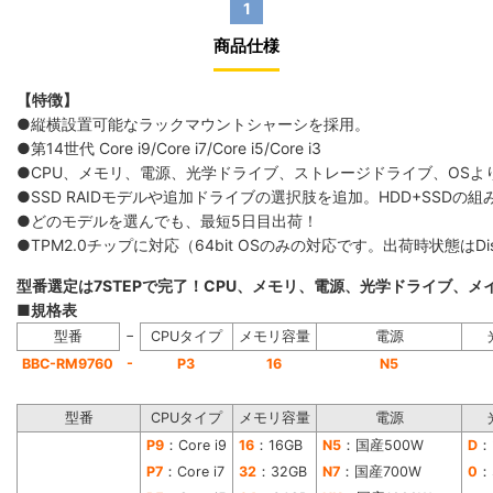
1
商品仕様
【特徴】
●縦横設置可能なラックマウントシャーシを採用。
●第14世代 Core i9/Core i7/Core i5/Core i3
●CPU、メモリ、電源、光学ドライブ、ストレージドライブ、OS
●SSD RAIDモデルや追加ドライブの選択肢を追加。HDD+SS
●どのモデルを選んでも、最短5日目出荷！
●TPM2.0チップに対応（64bit OSのみの対応です。出荷時状態は
型番選定は7STEPで完了！CPU、メモリ、電源、光学ドライブ、
■規格表
−
型番
CPUタイプ
メモリ容量
電源
-
BBC-RM9760
P3
16
N5
型番
CPUタイプ
メモリ容量
電源
P9
：Core i9
16
：16GB
N5
：国産500W
D
：
P7
：Core i7
32
：32GB
N7
：国産700W
0
：