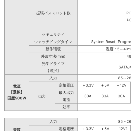
拡張バススロット数
PC
PC
セキュリティ
ウォッチドッグタイマ
System Reset, Progra
動作環境
温度：5～40℃
外形寸法(mm)
48
光学ドライブ
SAT
【選択】
入力
85～2
定格電圧
＋3.3V
＋5V
＋12V
電源
【選択】
最大出力
出力
30A
33A
30A
国産500W
電流
効率
入力
85～2
定格電圧
＋3.3V
＋5V
＋12V1
電源