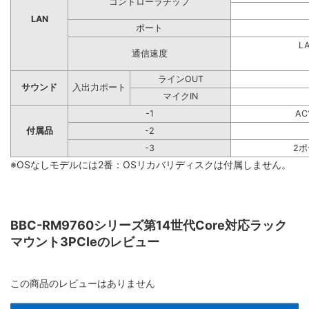
コントローラチップ
LAN
ポート
L
通信速度
ラインOUT
サウンド
入出力ポート
マイクIN
-1
A
付属品
-2
-3
2
※OSなしモデルには2番：OSリカバリディスクは付属しません。
BBC-RM9760シリーズ第14世代Core対応ラック
マウント3PCIeのレビュー
この商品のレビューはありません