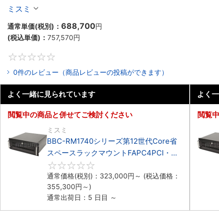
マウント3PCIe
ミスミ
688,700
通常単価(税別)：
円
(税込単価)：
757,570
円
0
0件のレビュー（商品レビューの投稿ができます）
よく一緒に見られています
よく一
閲覧中の商品と併せてご検討ください
閲覧
ミスミ
BBC-RM1740シリーズ第12世代Core省
スペースラックマウントFAPC4PCI・
3PCIe
0
通常価格(税別)：
323,000
円
～
(税込価格：
355,300
円
～)
通常出荷日：5 日目 ～