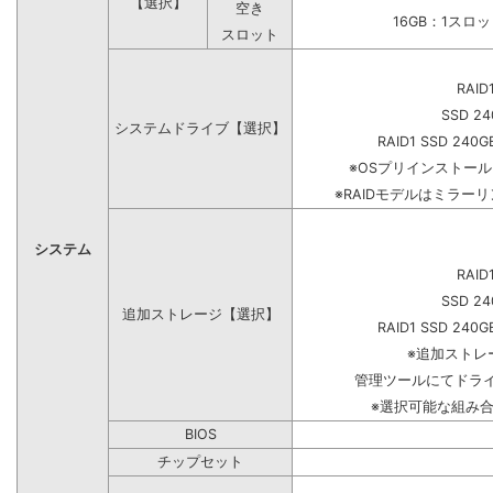
【選択】
空き
16GB：1スロ
スロット
RAID
SSD 24
システムドライブ【選択】
RAID1 SSD 240G
※OSプリインストー
※RAIDモデルはミラーリ
システム
RAID
SSD 24
追加ストレージ【選択】
RAID1 SSD 240G
※追加ストレ
管理ツールにてドラ
※選択可能な組み
BIOS
チップセット