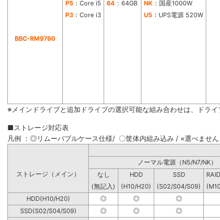
P5
：Core i5
64
：64GB
NK
：国産1000W
P3
：Core i3
U5
：UPS電源 520W
BBC-RM9760
※メインドライブと追加ドライブの選択可能な組み合わせは、ドライ
■ストレージ対応表
凡例 ：◎リムーバブルケース仕様/ 〇筐体内組み込み / ×選べません
ノーマル電源（N5/N7
ストレージ（メイン）
なし
HDD
SSD
RAI
(無記入)
(H10/H20)
(S02/S04/S09)
(M1
HDD(H10/H20)
◎
◎
◎
SSD(S02/S04/S09)
◎
◎
◎