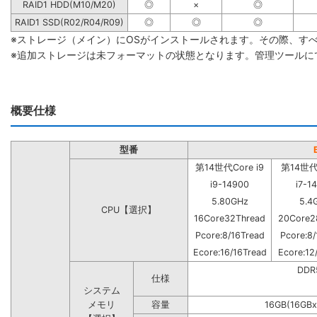
RAID1 HDD(M10/M20)
◎
×
◎
RAID1 SSD(R02/R04/R09)
◎
◎
◎
※ストレージ（メイン）にOSがインストールされます。その際、す
※追加ストレージは未フォーマットの状態となります。管理ツールに
概要仕様
型番
第14世代Core i9
第14世代C
i9-14900
i7-1
5.80GHz
5.4
CPU【選択】
16Core32Thread
20Core2
Pcore:8/16Tread
Pcore:8/
Ecore:16/16Tread
Ecore:12
DD
仕様
システム
メモリ
容量
16GB(16GBx