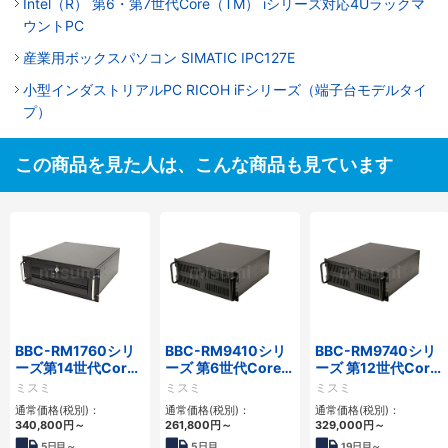
Intel（R） 第6・第7世代Core（TM） iシリーズ対応4Uラックマ
ウントPC
産業用ボックスパソコン SIMATIC IPC127E
小型インダストリアルPC RICOH iFシリーズ（端子台モデルタイ
プ）
この商品を見た人は、こんな商品も見ています
BBC-RM1760シリ
BBC-RM9410シリ
BBC-RM9740シリ
ーズ第14世代Core
ーズ 第6世代Core対
ーズ 第12世代Core
対応ラックマウント
応ラックマウント
対応ラックマウント
ミスミ
ミスミ
ミスミ
3PCIe
FAPC 3PCI・3PCIe
FAPC4PCI・3PCIe
通常価格(税別)：
通常価格(税別)：
通常価格(税別)：
340,800
円
～
261,800
円
～
329,000
円
～
5
日目～
5
日目
19
日目～