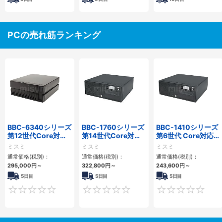
PCの売れ筋ランキング
BBC-6340シリーズ
BBC-1760シリーズ
BBC-1410シリーズ
第12世代Core対応
第14世代Core対応
第6世代 Core対応フ
小型フロアマウント
小型フロアマウント
ロアマウントFAPC
ミスミ
ミスミ
ミスミ
PC2PCI/2PCIe
3PCIe
3PCI・3PCIe
通常価格(税別)：
通常価格(税別)：
通常価格(税別)：
295,000
円
～
322,800
円
～
243,600
円
～
5日目
5日目
5日目
0
0