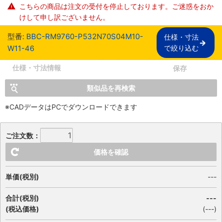
こちらの商品は注文の受付を停止しております。ご迷惑をおか
けして申し訳ございません。
型番:
BBC-RM9760-P532N70S04M10-
仕様・寸法

W11-46
で絞り込む
仕様・寸法情報
保存
類似品を再検索
※CADデータはPCでダウンロードできます
ご注文数：
価格を確認
単価(税別)
---
合計(税別)
---
(税込価格)
(
---
)