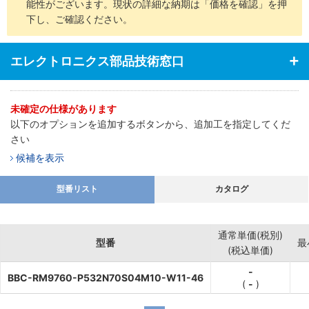
能性がございます。現状の詳細な納期は「価格を確認」を押
下し、ご確認ください。
エレクトロニクス部品技術窓口
未確定の仕様があります
以下のオプションを追加するボタンから、追加工を指定してくだ
さい
候補を表示
型番リスト
カタログ
通常単価(税別)
型番
最
(税込単価)
-
BBC-RM9760-P532N70S04M10-W11-46
(
-
)