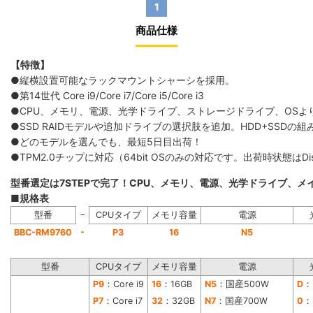
1
商品仕様
【特徴】
●縦横設置可能なラックマウントシャーシを採用。
●第14世代 Core i9/Core i7/Core i5/Core i3
●CPU、メモリ、電源、光学ドライブ、ストレージドライブ、OS
●SSD RAIDモデルや追加ドライブの選択肢を追加。HDD+SS
●どのモデルを選んでも、最短5日目出荷！
●TPM2.0チップに対応（64bit OSのみの対応です。出荷時状態は
型番選定は7STEPで完了！CPU、メモリ、電源、光学ドライブ、
■規格表
−
型番
CPUタイプ
メモリ容量
電源
-
BBC-RM9760
P3
16
N5
型番
CPUタイプ
メモリ容量
電源
P9
：Core i9
16
：16GB
N5
：国産500W
D
：
P7
：Core i7
32
：32GB
N7
：国産700W
0
：