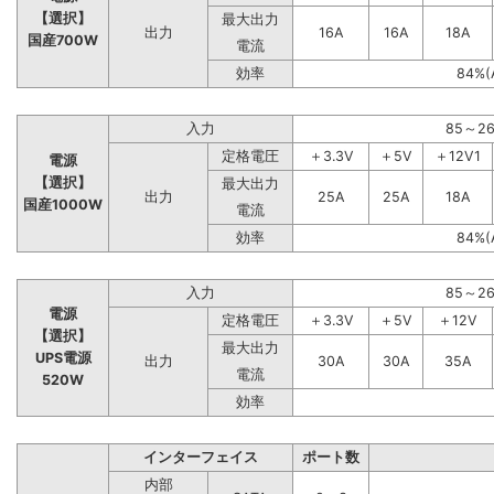
【選択】
最大出力
出力
16A
16A
18A
国産700W
電流
効率
84%(
入力
85～2
定格電圧
＋3.3V
＋5V
＋12V1
電源
【選択】
最大出力
出力
25A
25A
18A
国産1000W
電流
効率
84%(
入力
85～2
電源
定格電圧
＋3.3V
＋5V
＋12V
【選択】
最大出力
UPS電源
出力
30A
30A
35A
電流
520W
効率
インターフェイス
ポート数
内部