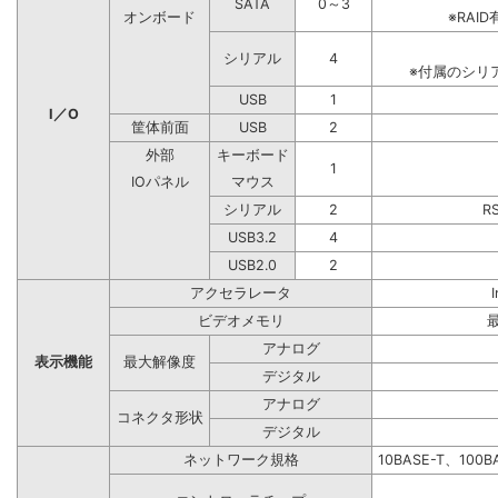
SATA
0～3
オンボード
※RA
シリアル
4
※付属のシリ
USB
1
I／O
筐体前面
USB
2
外部
キーボード
1
IOパネル
マウス
シリアル
2
R
USB3.2
4
USB2.0
2
アクセラレータ
ビデオメモリ
アナログ
表示機能
最大解像度
デジタル
アナログ
コネクタ形状
デジタル
ネットワーク規格
10BASE-T、100