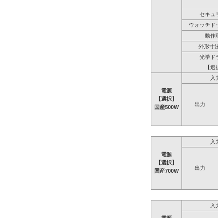
セキュ
ウォッチド
動作
外形寸法
光学ド
【選
入
電源
【選択】
出力
国産500W
入
電源
【選択】
出力
国産700W
入