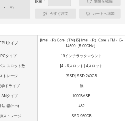
数量：
価格を確認
-
円
)
今すぐ注文
カートへ追加
[Intel（R) Core（TM) i5] Intel（R）Core（TM）i5-
CPUタイプ
14500（5.00GHz）
PCタイプ
19インチラックマウント
Iバス スロット数
[4～6スロット] 4スロット
ストレージ
[SSD] SSD 240GB
光学ドライブ
無
LANタイプ
1000BASE
寸法 幅(mm)
482
加ストレージ
SSD 960GB