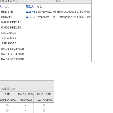
追加ストレージ
OS
入
：なし
無記入
：なし
：HDD 1TB
W11-46
：Windows11 IoT Enterprise2024 LTSC 64bit
：HDD2TB
W10-16
：Windows10 IoT Enterprise2021 LTSC 64bit
：RAID1 HDD1TB
：RAID1 HDD2TB
SSD 240GB
SSD 480GB
SSD 960GB
RAID1 SSD240GB
RAID1 SSD480GB
RAID1 SSD960GB
UPS電源(U5)
SSD
RAID1 HDD
RAID1 SSD
S02/S04/S09)
(M10/M20)
(R02/R04/R09)
◎
×
◎
◎
×
◎