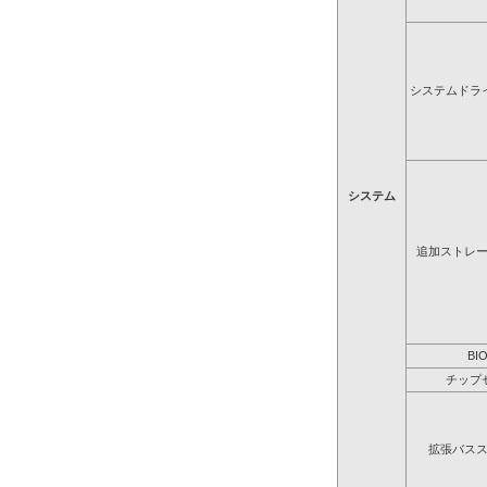
システムドラ
システム
追加ストレ
BI
チップ
拡張バス