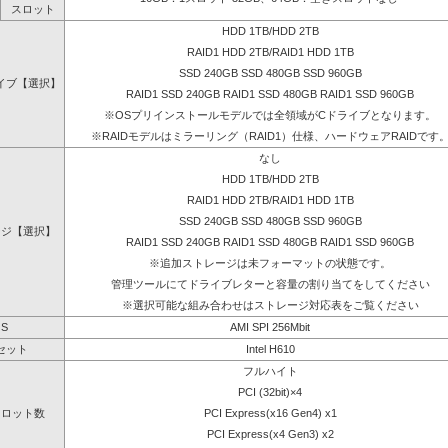
スロット
HDD 1TB/HDD 2TB
RAID1 HDD 2TB/RAID1 HDD 1TB
SSD 240GB SSD 480GB SSD 960GB
イブ【選択】
RAID1 SSD 240GB RAID1 SSD 480GB RAID1 SSD 960GB
※OSプリインストールモデルでは全領域がCドライブとなります。
※RAIDモデルはミラーリング（RAID1）仕様、ハードウェアRAIDです
なし
HDD 1TB/HDD 2TB
RAID1 HDD 2TB/RAID1 HDD 1TB
SSD 240GB SSD 480GB SSD 960GB
ージ【選択】
RAID1 SSD 240GB RAID1 SSD 480GB RAID1 SSD 960GB
※追加ストレージは未フォーマットの状態です。
管理ツールにてドライブレターと容量の割り当てをしてください
※選択可能な組み合わせはストレージ対応表をご覧ください
OS
AMI SPI 256Mbit
セット
Intel H610
フルハイト
PCI (32bit)×4
スロット数
PCI Express(x16 Gen4) x1
PCI Express(x4 Gen3) x2