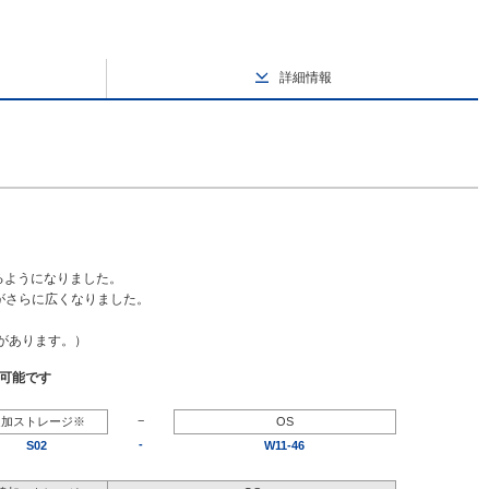
詳細情報
るようになりました。
幅がさらに広くなりました。
要があります。）
択可能です
−
追加ストレージ※
OS
-
S02
W11-46