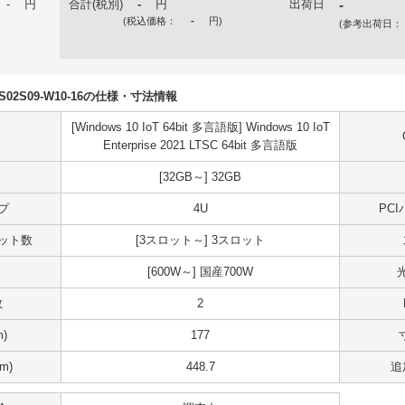
-
円
合計(税別)
-
円
出荷日
-
(税込価格：
-
円
)
(参考出荷日：
70S02S09-W10-16の仕様・寸法情報
[Windows 10 IoT 64bit 多言語版] Windows 10 IoT
Enterprise 2021 LTSC 64bit 多言語版
[32GB～] 32GB
プ
4U
PC
スロット数
[3スロット～] 3スロット
[600W～] 国産700W
数
2
)
177
m)
448.7
追