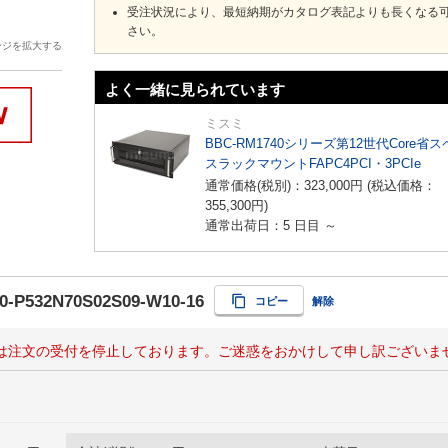
受注状況により、最短納期がカタログ表記よりも長くなる
さい。
ージを拡大する
よく一緒に見られています
ミスミ
BBC-RM1740シリーズ第12世代Core省
スラックマウントFAPC4PCI・3PCIe
通常価格(税別)：
323,000
円
(税込価格：
355,300
円
)
通常出荷日：5 日目 ～
0-P532N70S02S09-W10-16
コピー
解除
は注文の受付を停止しております。ご迷惑をおかけして申し訳ございま