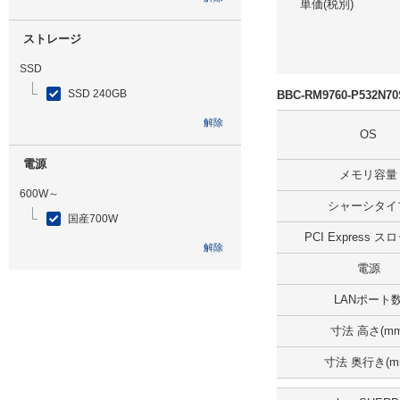
単価(税別)
ストレージ
SSD
SSD 240GB
BBC-RM9760-P532N
解除
OS
電源
メモリ容量
600W～
シャーシタイ
国産700W
PCI Express 
解除
電源
光学ドライブ
LANポート
無
寸法 高さ(mm
解除
寸法 奥行き(m
追加ストレージ