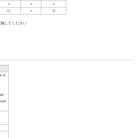
×
×
×
◎
×
◎
実施してください
 i3
ad
read