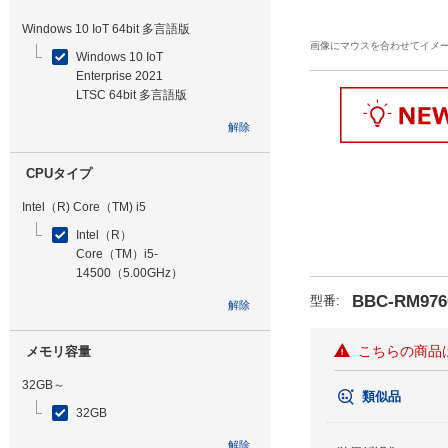
Windows 10 IoT 64bit 多言語版
画像にマウスを合わせてイメ
Windows 10 IoT
Enterprise 2021
LTSC 64bit 多言語版
解除
CPUタイプ
Intel（R) Core（TM) i5
Intel（R）
Core（TM）i5-
14500（5.00GHz）
BBC-RM976
型番
:
解除
こちらの商品
メモリ容量
32GB～
類似品
32GB
解除