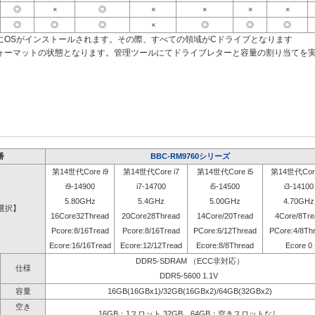
◎
×
◎
×
×
×
×
◎
◎
◎
×
◎
◎
◎
にOSがインストールされます。その際、すべての領域がCドライブとなります
ォーマットの状態となります。管理ツールにてドライブレターと容量の割り当てを
番
BBC-RM9760シリーズ
第14世代Core i9
第14世代Core i7
第14世代Core i5
第14世代Core
i9-14900
i7-14700
i5-14500
i3-14100
5.80GHz
5.4GHz
5.00GHz
4.70GHz
選択】
16Core32Thread
20Core28Thread
14Core/20Tread
4Core/8Tre
Pcore:8/16Tread
Pcore:8/16Tread
PCore:6/12Thread
PCore:4/8Th
Ecore:16/16Tread
Ecore:12/12Tread
Ecore:8/8Thread
Ecore 0
DDR5-SDRAM （ECC非対応）
仕様
DDR5-5600 1.1V
容量
16GB(16GBx1)/32GB(16GBx2)/64GB(32GBx2)
空き
16GB：1スロット 32GB、64GB：空きスロットなし