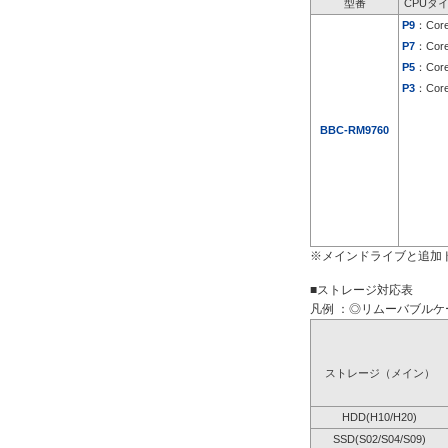
型番
CPUタ
P9
：Core
P7
：Core
P5
：Core
P3
：Core
BBC-RM9760
※メインドライブと追加
■ストレージ対応表
凡例 ：◎リムーバブルケー
ストレージ（メイン）
HDD(H10/H20)
SSD(S02/S04/S09)