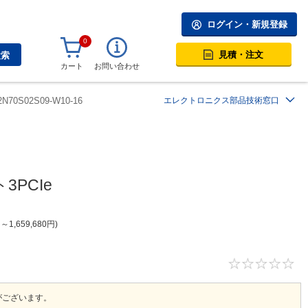
ログイン・新規登録
0
見積・注文
検索
カート
お問い合わせ
2N70S02S09-W10-16
エレクトロニクス部品技術窓口
3PCIe
円
～
1,659,680
円
。
がございます。