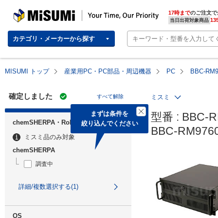
MISUMI | Your Time, Our Priority
17時まで
のご注文で
13
当日出荷対象商品
カテゴリ・メーカーから探す
MISUMI トップ
産業用PC・PC部品・周辺機器
PC
BBC-R
確定しました
すべて解除
ミスミ
まずは条件を

型番 : BBC-R
chemSHERPA・RoHS
絞り込んでください
BBC-RM9
ミスミ品のみ対象
chemSHERPA
調査中
詳細/複数選択する(1)
OS