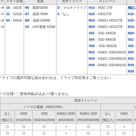
イプ
メモリ容量
電源
光学ドライブ
ストレージ
 i9
16
：16GB
N5
：国産500W
D
：マルチドライブ
H10
：HDD 1TB
無記
 i7
32
：32GB
N7
：国産700W
0
：なし
H20
：HDD2TB
H10
 i5
64
：64GB
NK
：国産1000W
M10
：RAID1 HDD1TB
H20
 i3
U5
：UPS電源 520W
M20
：RAID1 HDD2TB
M10
S02
：SSD 240GB
M20
S04
：SSD 480GB
S02
：
S09
：SSD 960GB
S04
：
R02
：RAID1 SSD240GB
S09
：
R04
：RAID1 SSD480GB
R02
：
R09
：RAID1 SSD960GB
R04
：
R09
：
ドライブの選択可能な組み合わせは、ドライブ対応表をご覧ください
ス仕様/ 〇筐体内組み込み / ×選べません
追加ストレージ
ノーマル電源（N5/N7/NK）
なし
HDD
SSD
RAID1 HDD
RAID1 SSD
なし
HDD
(無記入)
(H10/H20)
(S02/S04/S09)
(M10/M20)
(R02/R04/R09)
(無記入)
(H10/H20)
(
◎
◎
◎
×
◎
◎
×
◎
◎
◎
×
◎
◎
◎