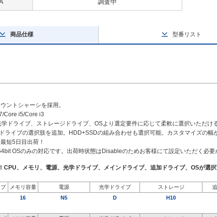
A
調査中
商品仕様
型番リスト
マウントシャーシを採用。
/Core i5/Core i3
、光学ドライブ、ストレージドライブ、OSより選定要件に応じて柔軟に選択いただけ
や追加ドライブの選択肢を追加。HDD+SSDの組み合わせも選択可能。カスタマイズの
最短5日目出荷！
（64bit OSのみの対応です。出荷時状態はDisableのためお客様にて設定いただく必
了！CPU、メモリ、電源、光学ドライブ、メインドライブ、追加ドライブ、OSが選
イプ
メモリ容量
電源
光学ドライブ
ストレージ
16
N5
D
H10