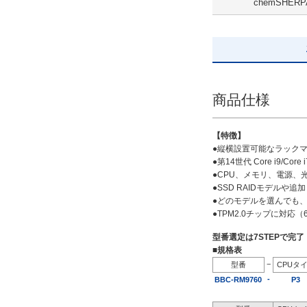
chemSHERP
SSD 960GB
解除
出荷日
すべて
商品仕様
19日以内
【特徴】
●縦横設置可能なラック
●第14世代 Core i9/Core i7
●CPU、メモリ、電源
●SSD RAIDモデル
●どのモデルを選んでも、
●TPM2.0チップに対応
型番選定は7STEPで完
■規格表
−
型番
CPUタ
-
BBC-RM9760
P3