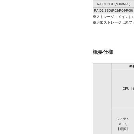
RAID1 HDD(M10/M20)
RAID1 SSD(R02/R04/R09)
※ストレージ（メイン）
※追加ストレージは未フ
概要仕様
型
CPU【
システム
メモリ
【選択】