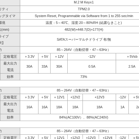
M.2 M Keyx1
リティ
TPM2.0
ッグタイマ
System Reset, Programmable via Software from 1 to 255 sec/min
環境
温度：5～40℃、湿度:20～80%RH (結露なきこと)
(mm)
482(W)×448.7(D)×177(H)
ライブ
SATAスーパーマルチドライブ 有/無
択】
力
85～264V（自動切替・47～63Hz）
定格電圧
＋3.3V
＋5V
＋12V
-12V
＋5Vsb
最大出力
30A
33A
30A
0.5A
2.5A
電流
効率
73%
力
85～264V（自動切替・47～63Hz）
定格電圧
＋3.3V
＋5V
＋12V1
+12V2
+12V3
-12V
＋5
最大出力
16A
16A
18A
18A
18A
1A
2
電流
効率
84%(AC100V）、88%(AC240V)
力
85～264V（自動切替・47～63Hz）
定格電圧
＋3.3V
＋5V
＋12V1
+12V2
+12V3
+12V4
-12V
＋5