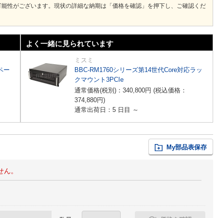
可能性がございます。現状の詳細な納期は「価格を確認」を押下し、ご確認くだ
よく一緒に見られています
ミスミ
スペー
BBC-RM1760シリーズ第14世代Core対応ラッ
クマウント3PCIe
通常価格(税別)：
340,800
円
(税込価格：
374,880
円
)
通常出荷日：5 日目 ～
My部品表保存
せん。