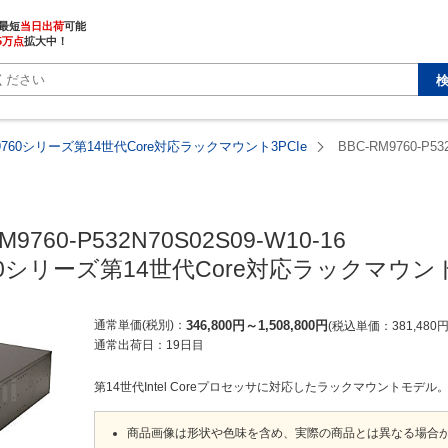
最短
当日出荷
5万点
拡大中！
M9760シリーズ第14世代Core対応ラックマウント3PCIe
BBC-RM9760-P53
M9760-P532N70S02S09-W10-16

760シリーズ第14世代Core対応ラックマウント
通常単価(税別)
346,800
円
～
1,508,800
円
税込単価
381,480
通常出荷日：
19日目
第14世代Intel Coreプロセッサに対応したラックマウントモデル
商品画像は形状や色味を含め、実際の商品とは異なる場合