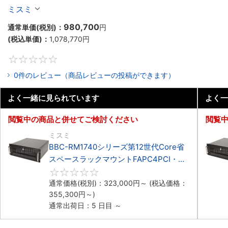
マウント3PCIe
ミスミ
980,700
通常単価(税別)：
円
(税込単価)：
1,078,770
円
0
0件のレビュー（商品レビューの投稿ができます）
よく一緒に見られています
よく一
閲覧中の商品と併せてご検討ください
閲覧
ミスミ
BBC-RM1740シリーズ第12世代Core省
スペースラックマウントFAPC4PCI・
3PCIe
0
通常価格(税別)：
323,000
円
～
(税込価格：
355,300
円
～)
通常出荷日：5 日目 ～