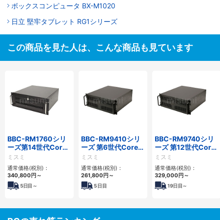
ボックスコンピュータ BX-M1020
日立 堅牢タブレット RG1シリーズ
この商品を見た人は、こんな商品も見ています
BBC-RM1760シリ
BBC-RM9410シリ
BBC-RM9740シリ
ーズ第14世代Core
ーズ 第6世代Core対
ーズ 第12世代Core
対応ラックマウント
応ラックマウント
対応ラックマウント
ミスミ
ミスミ
ミスミ
3PCIe
FAPC 3PCI・3PCIe
FAPC4PCI・3PCIe
通常価格(税別)：
通常価格(税別)：
通常価格(税別)：
340,800
円
～
261,800
円
～
329,000
円
～
5
日目～
5
日目
19
日目～