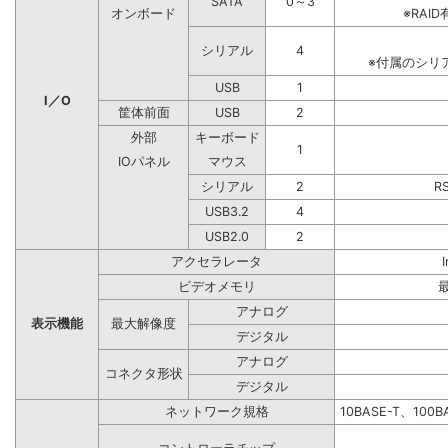
SATA
0～3
オンボード
※RA
シリアル
4
※付属のシリ
USB
1
I／O
筐体前面
USB
2
外部
キーボード
1
IOパネル
マウス
シリアル
2
R
USB3.2
4
USB2.0
2
アクセラレータ
ビデオメモリ
アナログ
表示機能
最大解像度
デジタル
アナログ
コネクタ形状
デジタル
ネットワーク規格
10BASE-T、100