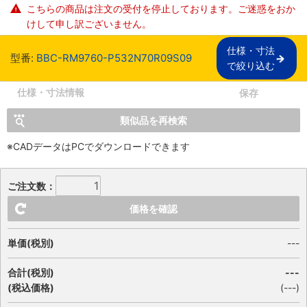
こちらの商品は注文の受付を停止しております。ご迷惑をおか
けして申し訳ございません。
仕様・寸法

型番:
BBC-RM9760-P532N70R09S09
で絞り込む
仕様・寸法情報
保存
類似品を再検索
※CADデータはPCでダウンロードできます
ご注文数：
価格を確認
単価(税別)
---
合計(税別)
---
(税込価格)
(
---
)