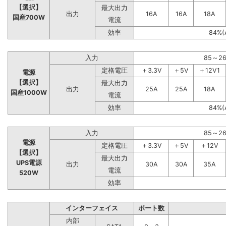
【選択】
最大出力
出力
16A
16A
18A
国産700W
電流
効率
84%(
入力
85～2
定格電圧
＋3.3V
＋5V
＋12V1
電源
【選択】
最大出力
出力
25A
25A
18A
国産1000W
電流
効率
84%(
入力
85～2
電源
定格電圧
＋3.3V
＋5V
＋12V
【選択】
最大出力
UPS電源
出力
30A
30A
35A
電流
520W
効率
インターフェイス
ポート数
内部