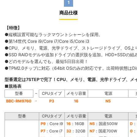
1
商品仕様
【特徴】
●縦横設置可能なラックマウントシャーシを採用。
●第14世代 Core i9/Core i7/Core i5/Core i3
●CPU、メモリ、電源、光学ドライブ、ストレージドライブ、OS
●SSD RAIDモデルや追加ドライブの選択肢を追加。HDD+SS
●どのモデルを選んでも、最短5日目出荷！
●TPM2.0チップに対応（64bit OSのみの対応です。出荷時状態は
型番選定は7STEPで完了！CPU、メモリ、電源、光学ドライブ、
■規格表
−
型番
CPUタイプ
メモリ容量
電源
-
BBC-RM9760
P3
16
N5
型番
CPUタイプ
メモリ容量
電源
P9
：Core i9
16
：16GB
N5
：国産500W
D
：
P7
：Core i7
32
：32GB
N7
：国産700W
0
：