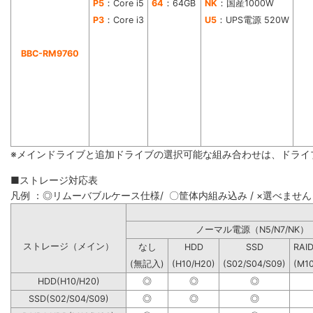
P5
：Core i5
64
：64GB
NK
：国産1000W
P3
：Core i3
U5
：UPS電源 520W
BBC-RM9760
※メインドライブと追加ドライブの選択可能な組み合わせは、ドライ
■ストレージ対応表
凡例 ：◎リムーバブルケース仕様/ 〇筐体内組み込み / ×選べません
ノーマル電源（N5/N7
ストレージ（メイン）
なし
HDD
SSD
RAI
(無記入)
(H10/H20)
(S02/S04/S09)
(M1
HDD(H10/H20)
◎
◎
◎
SSD(S02/S04/S09)
◎
◎
◎