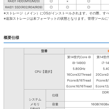
RAID1 HDD(M10/M20)
◎
×
◎
RAID1 SSD(R02/R04/R09)
◎
◎
◎
※ストレージ（メイン）にOSがインストールされます。その際、す
※追加ストレージは未フォーマットの状態となります。管理ツールに
概要仕様
型番
第14世代Core i9
第14世代C
i9-14900
i7-1
5.80GHz
5.4
CPU【選択】
16Core32Thread
20Core2
Pcore:8/16Tread
Pcore:8/
Ecore:16/16Tread
Ecore:12
DD
仕様
システム
メモリ
容量
16GB(16GBx