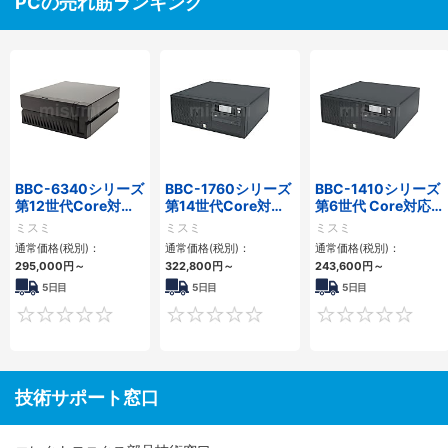
PCの売れ筋ランキング
BBC-6340シリーズ
BBC-1760シリーズ
BBC-1410シリーズ
第12世代Core対応
第14世代Core対応
第6世代 Core対応フ
小型フロアマウント
小型フロアマウント
ロアマウントFAPC
ミスミ
ミスミ
ミスミ
PC2PCI/2PCIe
3PCIe
3PCI・3PCIe
通常価格(税別)：
通常価格(税別)：
通常価格(税別)：
295,000
円
～
322,800
円
～
243,600
円
～
5日目
5日目
5日目
0
0
技術サポート窓口