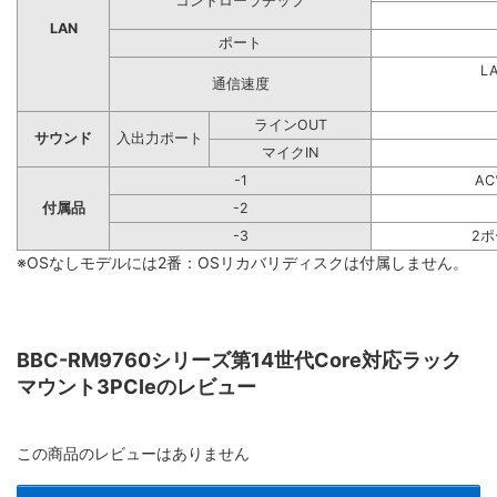
コントローラチップ
LAN
ポート
L
通信速度
ラインOUT
サウンド
入出力ポート
マイクIN
-1
A
付属品
-2
-3
2
※OSなしモデルには2番：OSリカバリディスクは付属しません。
BBC-RM9760シリーズ第14世代Core対応ラック
マウント3PCIeのレビュー
この商品のレビューはありません