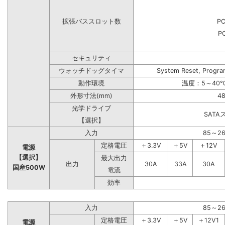
拡張バススロット数
PC
PC
セキュリティ
ウォッチドッグタイマ
System Reset, Progra
動作環境
温度：5～40℃
外形寸法(mm)
48
光学ドライブ
SAT
【選択】
入力
85～2
定格電圧
＋3.3V
＋5V
＋12V
電源
【選択】
最大出力
出力
30A
33A
30A
国産500W
電流
効率
入力
85～2
定格電圧
＋3.3V
＋5V
＋12V1
電源