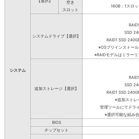
【選択】
空き
16GB：1スロ
スロット
RAID
SSD 24
システムドライブ【選択】
RAID1 SSD 240G
※OSプリインストー
※RAIDモデルはミラーリ
システム
RAID
SSD 24
追加ストレージ【選択】
RAID1 SSD 240G
※追加ストレ
管理ツールにてドラ
※選択可能な組み
BIOS
チップセット