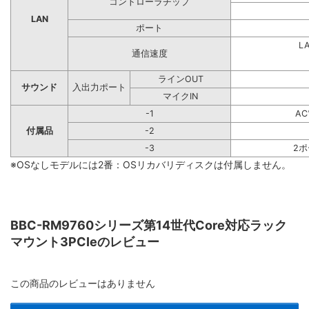
コントローラチップ
LAN
ポート
L
通信速度
ラインOUT
サウンド
入出力ポート
マイクIN
-1
A
付属品
-2
-3
2
※OSなしモデルには2番：OSリカバリディスクは付属しません。
BBC-RM9760シリーズ第14世代Core対応ラック
マウント3PCIeのレビュー
この商品のレビューはありません