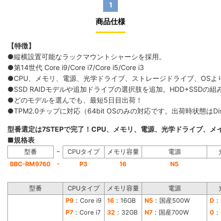
1
商品仕様
【特徴】
●縦横設置可能なラックマウントシャーシを採用。
●第14世代 Core i9/Core i7/Core i5/Core i3
●CPU、メモリ、電源、光学ドライブ、ストレージドライブ、OS
●SSD RAIDモデルや追加ドライブの選択肢を追加。HDD+SS
●どのモデルを選んでも、最短5日目出荷！
●TPM2.0チップに対応（64bit OSのみの対応です。出荷時状態は
型番選定は7STEPで完了！CPU、メモリ、電源、光学ドライブ、
■規格表
−
型番
CPUタイプ
メモリ容量
電源
-
BBC-RM9760
P3
16
N5
型番
CPUタイプ
メモリ容量
電源
P9
：Core i9
16
：16GB
N5
：国産500W
D
：
P7
：Core i7
32
：32GB
N7
：国産700W
0
：