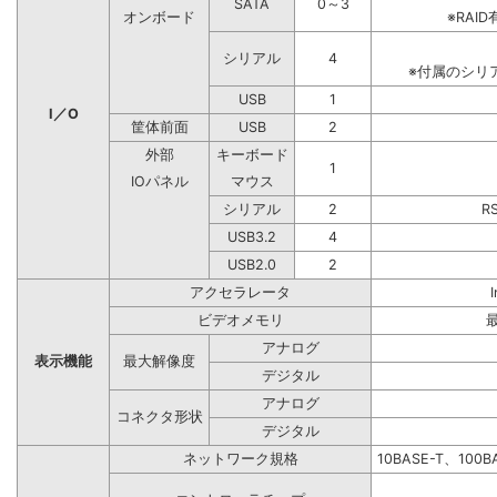
SATA
0～3
オンボード
※RA
シリアル
4
※付属のシリ
USB
1
I／O
筐体前面
USB
2
外部
キーボード
1
IOパネル
マウス
シリアル
2
R
USB3.2
4
USB2.0
2
アクセラレータ
ビデオメモリ
アナログ
表示機能
最大解像度
デジタル
アナログ
コネクタ形状
デジタル
ネットワーク規格
10BASE-T、100