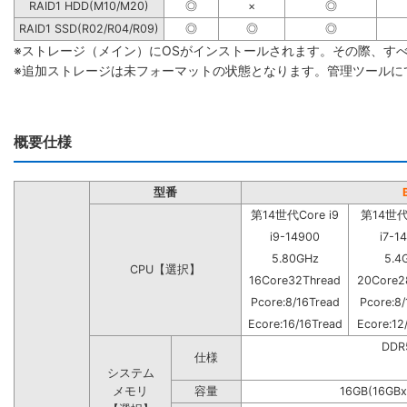
RAID1 HDD(M10/M20)
◎
×
◎
RAID1 SSD(R02/R04/R09)
◎
◎
◎
※ストレージ（メイン）にOSがインストールされます。その際、す
※追加ストレージは未フォーマットの状態となります。管理ツールに
概要仕様
型番
第14世代Core i9
第14世代C
i9-14900
i7-1
5.80GHz
5.4
CPU【選択】
16Core32Thread
20Core2
Pcore:8/16Tread
Pcore:8/
Ecore:16/16Tread
Ecore:12
DD
仕様
システム
メモリ
容量
16GB(16GBx