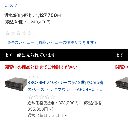
マウント3PCIe
ミスミ
1,127,700
通常単価(税別)：
円
(税込単価)：
1,240,470
円
0
0件のレビュー（商品レビューの投稿ができます）
よく一緒に見られています
よく一
閲覧中の商品と併せてご検討ください
閲覧
ミスミ
BBC-RM1740シリーズ第12世代Core省
スペースラックマウントFAPC4PCI・
3PCIe
0
通常価格(税別)：
323,000
円
～
(税込価格：
355,300
円
～)
通常出荷日：5 日目 ～