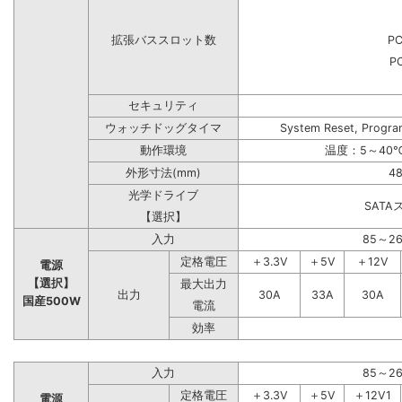
拡張バススロット数
PC
PC
セキュリティ
ウォッチドッグタイマ
System Reset, Progra
動作環境
温度：5～40℃
外形寸法(mm)
48
光学ドライブ
SAT
【選択】
入力
85～2
定格電圧
＋3.3V
＋5V
＋12V
電源
【選択】
最大出力
出力
30A
33A
30A
国産500W
電流
効率
入力
85～2
定格電圧
＋3.3V
＋5V
＋12V1
電源