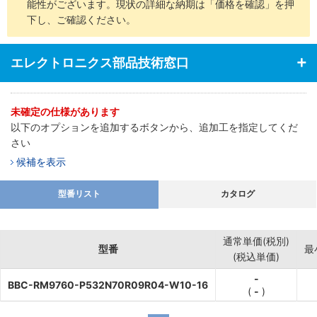
能性がございます。現状の詳細な納期は「価格を確認」を押
下し、ご確認ください。
エレクトロニクス部品技術窓口
未確定の仕様があります
以下のオプションを追加するボタンから、追加工を指定してくだ
さい
候補を表示
型番リスト
カタログ
通常単価(税別)
型番
最
(税込単価)
-
BBC-RM9760-P532N70R09R04-W10-16
(
-
)