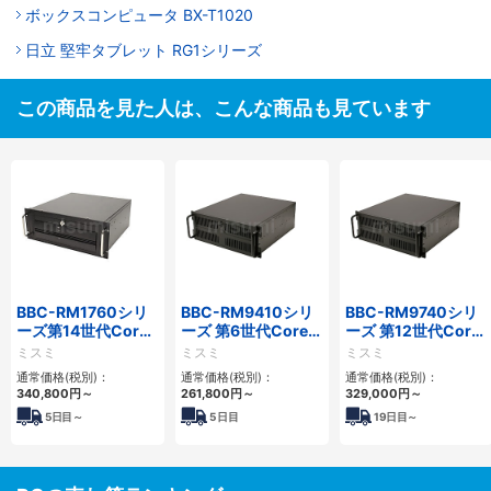
ボックスコンピュータ BX-T1020
日立 堅牢タブレット RG1シリーズ
この商品を見た人は、こんな商品も見ています
BBC-RM1760シリ
BBC-RM9410シリ
BBC-RM9740シリ
ーズ第14世代Core
ーズ 第6世代Core対
ーズ 第12世代Core
対応ラックマウント
応ラックマウント
対応ラックマウント
ミスミ
ミスミ
ミスミ
3PCIe
FAPC 3PCI・3PCIe
FAPC4PCI・3PCIe
通常価格(税別)：
通常価格(税別)：
通常価格(税別)：
340,800
円
～
261,800
円
～
329,000
円
～
5
日目～
5
日目
19
日目～