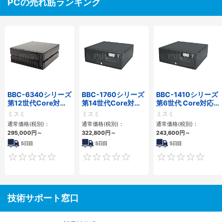
PCの売れ筋ランキング
BBC-6340シリーズ
BBC-1760シリーズ
BBC-1410シリーズ
第12世代Core対応
第14世代Core対応
第6世代 Core対応フ
小型フロアマウント
小型フロアマウント
ロアマウントFAPC
ミスミ
ミスミ
ミスミ
PC2PCI/2PCIe
3PCIe
3PCI・3PCIe
通常価格(税別)：
通常価格(税別)：
通常価格(税別)：
295,000
円
～
322,800
円
～
243,600
円
～
5日目
5日目
5日目
0
0
技術サポート窓口