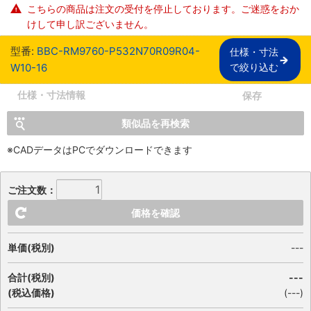
こちらの商品は注文の受付を停止しております。ご迷惑をおか
けして申し訳ございません。
型番:
BBC-RM9760-P532N70R09R04-
仕様・寸法

W10-16
で絞り込む
仕様・寸法情報
保存
類似品を再検索
※CADデータはPCでダウンロードできます
ご注文数：
価格を確認
単価(税別)
---
合計(税別)
---
(税込価格)
(
---
)