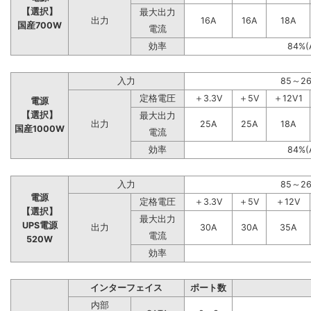
【選択】
最大出力
出力
16A
16A
18A
国産700W
電流
効率
84%(
入力
85～2
定格電圧
＋3.3V
＋5V
＋12V1
電源
【選択】
最大出力
出力
25A
25A
18A
国産1000W
電流
効率
84%(
入力
85～2
電源
定格電圧
＋3.3V
＋5V
＋12V
【選択】
最大出力
UPS電源
出力
30A
30A
35A
電流
520W
効率
インターフェイス
ポート数
内部