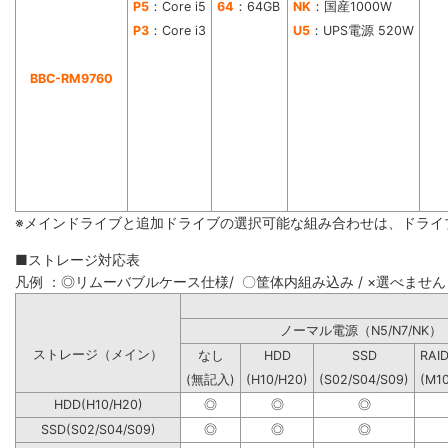
P5
：Core i5
64
：64GB
NK
：国産1000W
P3
：Core i3
U5
：UPS電源 520W
BBC-RM9760
※メインドライブと追加ドライブの選択可能な組み合わせは、ドライ
■ストレージ対応表
凡例 ：◎リムーバブルケース仕様/ 〇筐体内組み込み / ×選べません
ノーマル電源（N5/N7
ストレージ（メイン）
なし
HDD
SSD
RAI
(無記入)
(H10/H20)
(S02/S04/S09)
(M1
HDD(H10/H20)
◎
◎
◎
SSD(S02/S04/S09)
◎
◎
◎