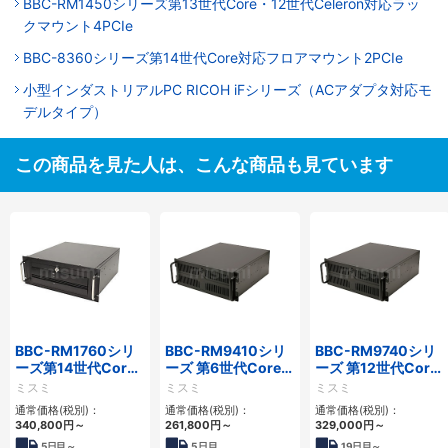
BBC-RM1450シリーズ第13世代Core・12世代Celeron対応ラッ
クマウント4PCIe
BBC-8360シリーズ第14世代Core対応フロアマウント2PCIe
小型インダストリアルPC RICOH iFシリーズ（ACアダプタ対応モ
デルタイプ）
この商品を見た人は、こんな商品も見ています
BBC-RM1760シリ
BBC-RM9410シリ
BBC-RM9740シリ
ーズ第14世代Core
ーズ 第6世代Core対
ーズ 第12世代Core
対応ラックマウント
応ラックマウント
対応ラックマウント
ミスミ
ミスミ
ミスミ
3PCIe
FAPC 3PCI・3PCIe
FAPC4PCI・3PCIe
通常価格(税別)：
通常価格(税別)：
通常価格(税別)：
340,800
円
～
261,800
円
～
329,000
円
～
5
日目～
5
日目
19
日目～