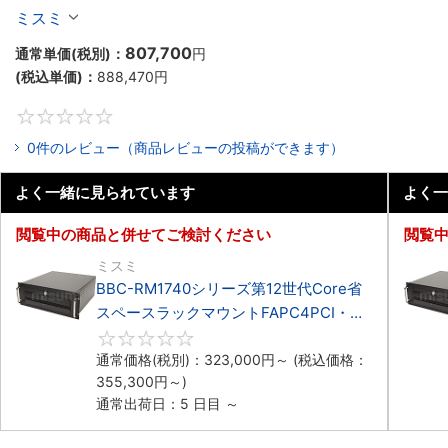
マウント3PCIe
ミスミ
807,700
通常単価(税別)：
円
(税込単価)：
888,470
円
0
0件のレビュー（商品レビューの投稿ができます）
よく一緒に見られています
よく一
閲覧中の商品と併せてご検討ください
閲覧
ミスミ
BBC-RM1740シリーズ第12世代Core省
スペースラックマウントFAPC4PCI・
3PCIe
0
通常価格(税別)：
323,000
円
～
(税込価格：
355,300
円
～)
通常出荷日：5 日目 ～