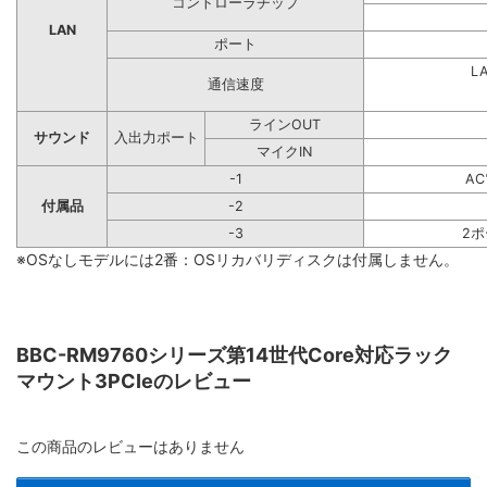
コントローラチップ
LAN
ポート
L
通信速度
ラインOUT
サウンド
入出力ポート
マイクIN
-1
A
付属品
-2
-3
2
※OSなしモデルには2番：OSリカバリディスクは付属しません。
BBC-RM9760シリーズ第14世代Core対応ラック
マウント3PCIeのレビュー
この商品のレビューはありません