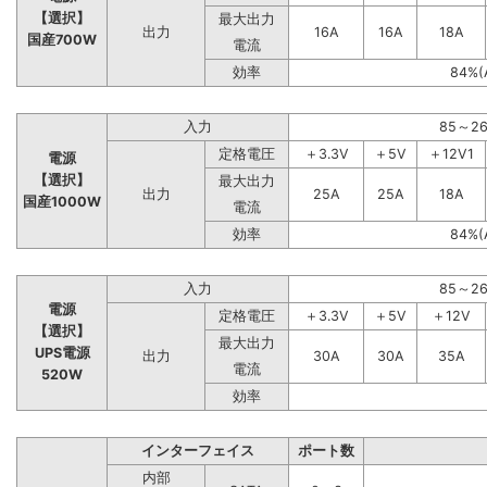
【選択】
最大出力
出力
16A
16A
18A
国産700W
電流
効率
84%(
入力
85～2
定格電圧
＋3.3V
＋5V
＋12V1
電源
【選択】
最大出力
出力
25A
25A
18A
国産1000W
電流
効率
84%(
入力
85～2
電源
定格電圧
＋3.3V
＋5V
＋12V
【選択】
最大出力
UPS電源
出力
30A
30A
35A
電流
520W
効率
インターフェイス
ポート数
内部