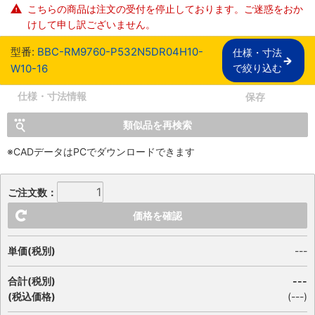
こちらの商品は注文の受付を停止しております。ご迷惑をおか
けして申し訳ございません。
型番:
BBC-RM9760-P532N5DR04H10-
仕様・寸法

W10-16
で絞り込む
仕様・寸法情報
保存
類似品を再検索
※CADデータはPCでダウンロードできます
ご注文数：
価格を確認
単価(税別)
---
合計(税別)
---
(税込価格)
(
---
)