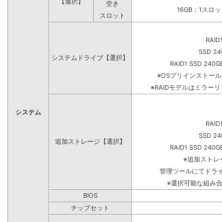
【選択】
空き
16GB：1スロ
スロット
RAID
SSD 24
システムドライブ【選択】
RAID1 SSD 240G
※OSプリインストー
※RAIDモデルはミラーリ
システム
RAID
SSD 24
追加ストレージ【選択】
RAID1 SSD 240G
※追加ストレ
管理ツールにてドラ
※選択可能な組み
BIOS
チップセット