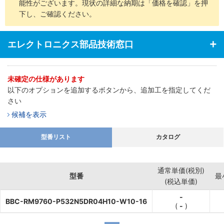
能性がございます。現状の詳細な納期は「価格を確認」を押
下し、ご確認ください。
エレクトロニクス部品技術窓口
未確定の仕様があります
以下のオプションを追加するボタンから、追加工を指定してくだ
さい
候補を表示
型番リスト
カタログ
通常単価(税別)
型番
最
(税込単価)
-
BBC-RM9760-P532N5DR04H10-W10-16
(
-
)