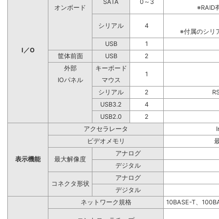
SATA
0～3
オンボード
※RA
シリアル
4
※付属のシリ
USB
1
I／O
筐体前面
USB
2
外部
キーボード
1
IOパネル
マウス
シリアル
2
R
USB3.2
4
USB2.0
2
アクセラレータ
ビデオメモリ
アナログ
表示機能
最大解像度
デジタル
アナログ
コネクタ形状
デジタル
ネットワーク規格
10BASE-T、100