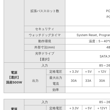
拡張バススロット数
PC
PC
セキュリティ
ウォッチドッグタイマ
System Reset, Progra
動作環境
温度：5～40℃
外形寸法(mm)
48
光学ドライブ
SAT
【選択】
入力
85～2
定格電圧
＋3.3V
＋5V
＋12V
電源
【選択】
最大出力
出力
30A
33A
30A
国産500W
電流
効率
入力
85～2
定格電圧
＋3.3V
＋5V
＋12V1
電源