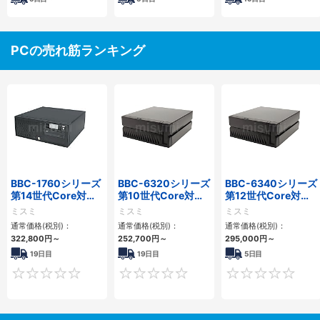
PCの売れ筋ランキング
BBC-1760シリーズ
BBC-6320シリーズ
BBC-6340シリーズ
第14世代Core対応
第10世代Core対応
第12世代Core対応
小型フロアマウント
小型フロアマウント
小型フロアマウント
ミスミ
ミスミ
ミスミ
3PCIe
FAPC 2PCI・2PCIe
PC2PCI/2PCIe
通常価格(税別)：
通常価格(税別)：
通常価格(税別)：
322,800
円
～
252,700
円
～
295,000
円
～
19日目
19日目
5日目
0
0