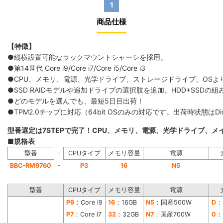
1
商品仕様
【特徴】
●縦横設置可能なラックマウントシャーシを採用。
●第14世代 Core i9/Core i7/Core i5/Core i3
●CPU、メモリ、電源、光学ドライブ、ストレージドライブ、OS
●SSD RAIDモデルや追加ドライブの選択肢を追加。HDD+SS
●どのモデルを選んでも、最短5日目出荷！
●TPM2.0チップに対応（64bit OSのみの対応です。出荷時状態は
型番選定は7STEPで完了！CPU、メモリ、電源、光学ドライブ、
■規格表
−
型番
CPUタイプ
メモリ容量
電源
-
BBC-RM9760
P3
16
N5
型番
CPUタイプ
メモリ容量
電源
P9
：Core i9
16
：16GB
N5
：国産500W
D
：
P7
：Core i7
32
：32GB
N7
：国産700W
0
：