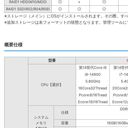
RAID1 HDD(M10/M20)
◎
×
◎
RAID1 SSD(R02/R04/R09)
◎
◎
◎
※ストレージ（メイン）にOSがインストールされます。その際、す
※追加ストレージは未フォーマットの状態となります。管理ツールに
概要仕様
型番
第14世代Core i9
第14世代C
i9-14900
i7-1
5.80GHz
5.4
CPU【選択】
16Core32Thread
20Core2
Pcore:8/16Tread
Pcore:8/
Ecore:16/16Tread
Ecore:12
DD
仕様
システム
メモリ
容量
16GB(16GBx