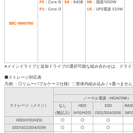
P5
：Core i5
64
：64GB
NK
：国産1000W
P3
：Core i3
U5
：UPS電源 520W
BBC-RM9760
※メインドライブと追加ドライブの選択可能な組み合わせは、ドライ
■ストレージ対応表
凡例 ：◎リムーバブルケース仕様/ 〇筐体内組み込み / ×選べません
ノーマル電源（N5/N7
ストレージ（メイン）
なし
HDD
SSD
RAI
(無記入)
(H10/H20)
(S02/S04/S09)
(M1
HDD(H10/H20)
◎
◎
◎
SSD(S02/S04/S09)
◎
◎
◎