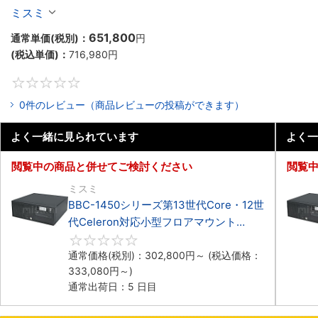
マウント3PCIe
ミスミ
651,800
通常単価(税別)：
円
(税込単価)：
716,980
円
0
0件のレビュー（商品レビューの投稿ができます）
よく一緒に見られています
よく一
閲覧中の商品と併せてご検討ください
閲覧
ミスミ
BBC-1450シリーズ第13世代Core・12世
代Celeron対応小型フロアマウント
4PCIe
0
通常価格(税別)：
302,800
円
～
(税込価格：
333,080
円
～)
通常出荷日：5 日目