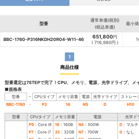
通常単価(税別)
型番
最小発
(税込単価)
651,800
円
BBC-1760-P316NKDH20R04-W11-46
1
(
716,980
円
)
1
商品仕様
型番選定は7STEPで完了！CPU、メモリ、電源、光学ドライブ、
■規格表
−
型番
CPUタイプ
メモリ容量
電源
光学ドライブ
ストレー
-
BBC-1760
P3
16
N5
D
H10
型番
CPUタイプ
メモリ容量
電源
光学ド
P9
：Core i9
16
：16GB
N5
：500W
D
：マルチ
P7
：Core i7
32
：32GB
N7
：700W
0
：なし