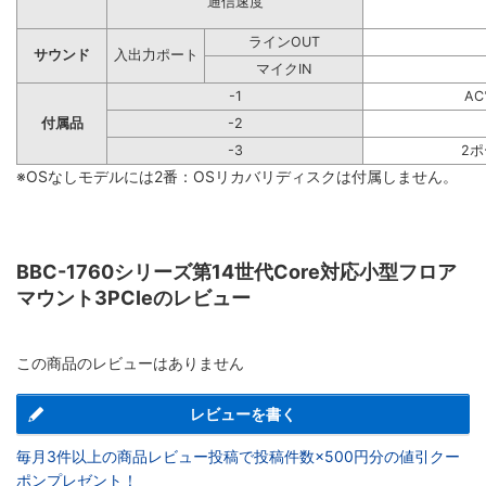
通信速度
ラインOUT
サウンド
入出力ポート
マイクIN
-1
A
付属品
-2
-3
2
※OSなしモデルには2番：OSリカバリディスクは付属しません。
BBC-1760シリーズ第14世代Core対応小型フロア
マウント3PCIeのレビュー
この商品のレビューはありません
レビューを書く
毎月3件以上の商品レビュー投稿で投稿件数×500円分の値引クー
ポンプレゼント！