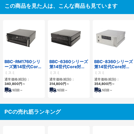
この商品を見た人は、こんな商品も見ています
BBC-RM1760シリ
BBC-6360シリーズ
BBC-8360シリーズ
ーズ第14世代Core
第14世代Core対応
第14世代Core対応
対応ラックマウント
小型フロアマウント
フロアマウント
ミスミ
ミスミ
ミスミ
3PCIe
2PCIe
2PCIe
通常価格(税別)：
通常価格(税別)：
通常価格(税別)：
340,800
円
～
314,800
円
～
354,800
円
～
5
日目～
5
日目～
5
日目～
PCの売れ筋ランキング