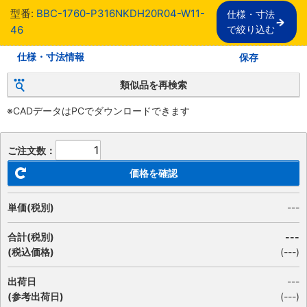
型番:
BBC-1760-P316NKDH20R04-W11-
仕様・寸法

46
で絞り込む
仕様・寸法情報
保存
類似品を再検索
※CADデータはPCでダウンロードできます
ご注文数：
価格を確認
単価(税別)
---
合計(税別)
---
(税込価格)
(
---
)
出荷日
---
(参考出荷日)
(---)