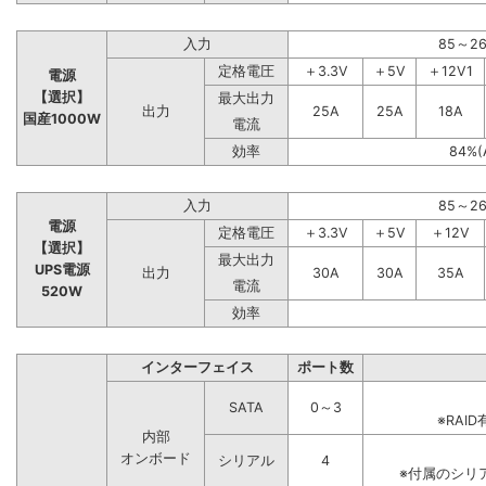
入力
85～2
定格電圧
＋3.3V
＋5V
＋12V1
電源
【選択】
最大出力
出力
25A
25A
18A
国産1000W
電流
効率
84%(
入力
85～2
電源
定格電圧
＋3.3V
＋5V
＋12V
【選択】
最大出力
UPS電源
出力
30A
30A
35A
電流
520W
効率
インターフェイス
ポート数
SATA
0～3
※RA
内部
オンボード
シリアル
4
※付属のシリ