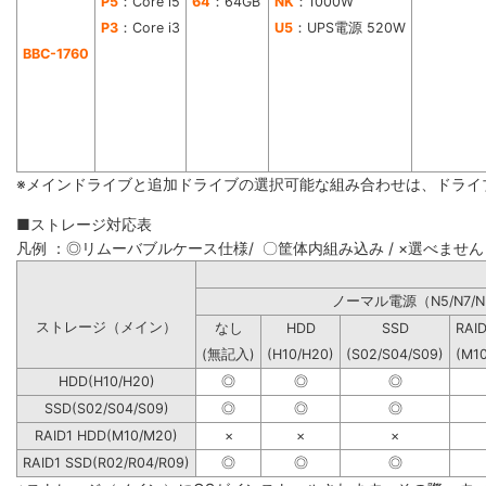
P5
：Core i5
64
：64GB
NK
：1000W
P3
：Core i3
U5
：UPS電源 520W
BBC-1760
※メインドライブと追加ドライブの選択可能な組み合わせは、ドライ
■ストレージ対応表
凡例 ：◎リムーバブルケース仕様/ 〇筐体内組み込み / ×選べません
ノーマル電源（N5/N7/N
ストレージ（メイン）
なし
HDD
SSD
RAI
(無記入)
(H10/H20)
(S02/S04/S09)
(M1
HDD(H10/H20)
◎
◎
◎
SSD(S02/S04/S09)
◎
◎
◎
RAID1 HDD(M10/M20)
×
×
×
RAID1 SSD(R02/R04/R09)
◎
◎
◎