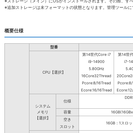
※ストレージ（メイン）にOSがインストールされます。その際、す
※追加ストレージは未フォーマットの状態となります。管理ツールに
概要仕様
型番
第14世代Core i7
第14世代C
i9-14900
i7-1
5.80GHz
5.4
CPU【選択】
16Core32Thread
20Core2
Pcore:8/16Tread
Pcore:8/
Ecore:16/16Tread
Ecore:12
DD
仕様
システム
メモリ
容量
16GB(16GBx
【選択】
空き
16GB：1スロ
スロット