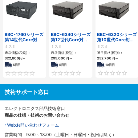
BBC-1760シリーズ
BBC-6340シリーズ
BBC-6320シリーズ
第14世代Core対応
第12世代Core対応
第10世代Core対応
小型フロアマウント
小型フロアマウント
小型フロアマウント
ミスミ
ミスミ
ミスミ
3PCIe
PC2PCI/2PCIe
FAPC 2PCI・2PCIe
通常価格(税別)：
通常価格(税別)：
通常価格(税別)：
322,800
円
～
295,000
円
～
252,700
円
～
5日目
5日目
19日目
0
0
技術サポート窓口
エレクトロニクス部品技術窓口
商品の仕様・技術のお問い合わせ
Webお問い合わせフォーム
営業時間：9:00～18:00（土曜日・日曜日・祝日は除く）