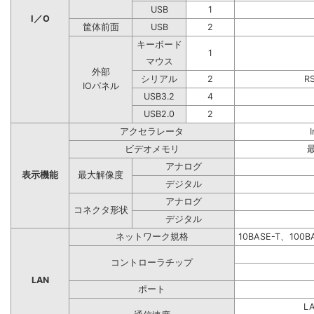
USB
1
I／O
筐体前面
USB
2
キーボード
1
マウス
外部
シリアル
2
R
IOパネル
USB3.2
4
USB2.0
2
アクセラレータ
ビデオメモリ
アナログ
表示機能
最大解像度
デジタル
アナログ
コネクタ形状
デジタル
ネットワーク規格
10BASE-T、100
コントローラチップ
LAN
ポート
L