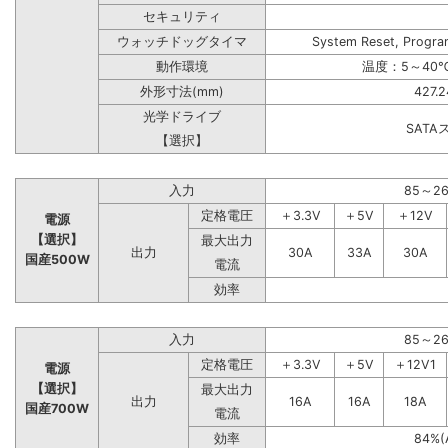
セキュリティ
ウォッチドッグタイマ
System Reset, Progra
動作環境
温度：5～40℃
外形寸法(mm)
427.
光学ドライブ
SAT
【選択】
入力
85～2
定格電圧
＋3.3V
＋5V
＋12V
電源
【選択】
最大出力
出力
30A
33A
30A
国産500W
電流
効率
入力
85～2
定格電圧
＋3.3V
＋5V
＋12V1
電源
【選択】
最大出力
出力
16A
16A
18A
国産700W
電流
効率
84%(