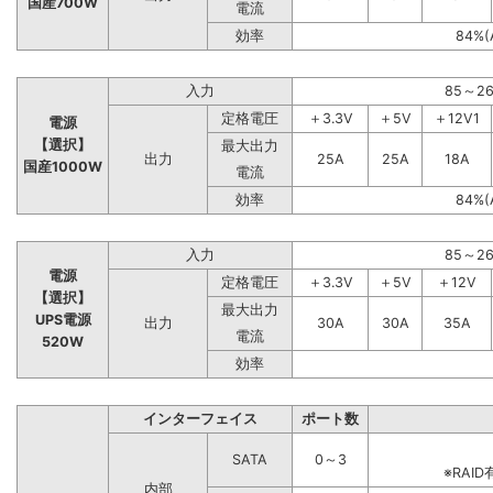
国産700W
電流
効率
84%(
入力
85～2
定格電圧
＋3.3V
＋5V
＋12V1
電源
【選択】
最大出力
出力
25A
25A
18A
国産1000W
電流
効率
84%(
入力
85～2
電源
定格電圧
＋3.3V
＋5V
＋12V
【選択】
最大出力
UPS電源
出力
30A
30A
35A
電流
520W
効率
インターフェイス
ポート数
SATA
0～3
※RA
内部