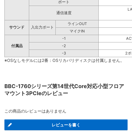
ポート
L
通信速度
ラインOUT
サウンド
入出力ポート
マイクIN
-1
A
付属品
-2
-3
2
※OSなしモデルには2番：OSリカバリディスクは付属しません。
BBC-1760シリーズ第14世代Core対応小型フロア
マウント3PCIeのレビュー
この商品のレビューはありません
レビューを書く