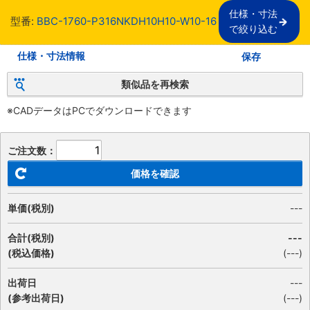
仕様・寸法

型番:
BBC-1760-P316NKDH10H10-W10-16
で絞り込む
仕様・寸法情報
保存
類似品を再検索
※CADデータはPCでダウンロードできます
ご注文数：
価格を確認
単価(税別)
---
合計(税別)
---
(税込価格)
(
---
)
出荷日
---
(参考出荷日)
(---)