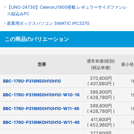
【UNO-2473G】CeleronJ1900搭載 レギュラーサイズファンレ
ス組込みPC
産業用ボックスパソコン SIMATIC IPC327G
この商品のバリエーション
通常単価(税別)
型番
最小発
(税込単価)
370,800
円
BBC-1760-P316N50H10H10
1
(
407,880
円
)
389,800
円
BBC-1760-P316N50H10H10-W10-16
1
(
428,780
円
)
389,800
円
BBC-1760-P316N50H10H10-W11-46
1
(
428,780
円
)
411,800
円
BBC-1760-P316NKDH10H10-W11-46
1
(
452,980
円
)
377,800
円