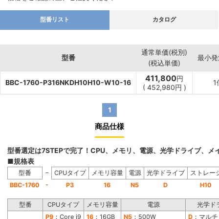
型番リスト
カタログ
通常単価(税別)
型番
最小発
(税込単価)
411,800
円
BBC-1760-P316NKDH10H10-W10-16
1
(
452,980
円
)
1
商品仕様
型番選定は7STEPで完了！CPU、メモリ、電源、光学ドライブ、
■規格表
−
型番
CPUタイプ
メモリ容量
電源
光学ドライブ
ストレー
-
BBC-1760
P3
16
N5
D
H10
型番
CPUタイプ
メモリ容量
電源
光学ド
P9
：Core i9
16
：16GB
N5
：500W
D
：マルチ