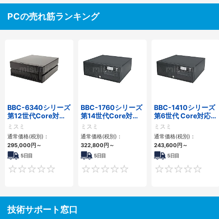
PCの売れ筋ランキング
BBC-6340シリーズ
BBC-1760シリーズ
BBC-1410シリーズ
第12世代Core対応
第14世代Core対応
第6世代 Core対応フ
小型フロアマウント
小型フロアマウント
ロアマウントFAPC
ミスミ
ミスミ
ミスミ
PC2PCI/2PCIe
3PCIe
3PCI・3PCIe
通常価格(税別)：
通常価格(税別)：
通常価格(税別)：
295,000
円
～
322,800
円
～
243,600
円
～
5日目
5日目
5日目
0
0
技術サポート窓口