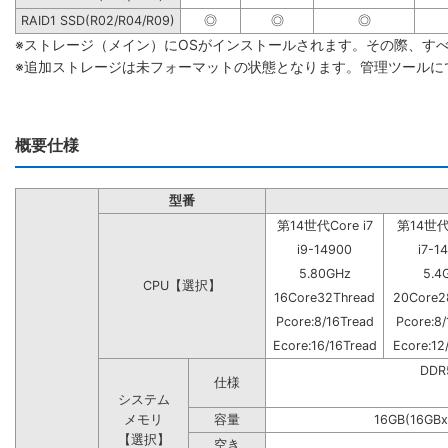
RAID1 SSD(R02/R04/R09)
◎
◎
◎
※ストレージ（メイン）にOSがインストールされます。その際、す
※追加ストレージは未フォーマットの状態となります。管理ツールに
概要仕様
型番
第14世代Core i7
第14世代C
i9-14900
i7-1
5.80GHz
5.4
CPU【選択】
16Core32Thread
20Core2
Pcore:8/16Tread
Pcore:8/
Ecore:16/16Tread
Ecore:12
DD
仕様
システム
メモリ
容量
16GB(16GBx
【選択】
空き