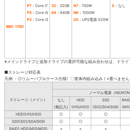
P7
：Core i7
32
：32GB
N7
：700W
0
：なし
P5
：Core i5
64
：64GB
NK
：1000W
P3
：Core i3
U5
：UPS電源 520W
BBC-1760
※メインドライブと追加ドライブの選択可能な組み合わせは、ドライ
■ストレージ対応表
凡例 ：◎リムーバブルケース仕様/ 〇筐体内組み込み / ×選べません
ノーマル電源（N5/N7/N
ストレージ（メイン）
なし
HDD
SSD
RAI
(無記入)
(H10/H20)
(S02/S04/S09)
(M1
HDD(H10/H20)
◎
◎
◎
SSD(S02/S04/S09)
◎
◎
◎
RAID1 HDD(M10/M20)
×
×
×