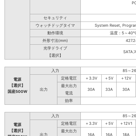
PC
セキュリティ
ウォッチドッグタイマ
System Reset, Progra
動作環境
温度：5～40℃
外形寸法(mm)
427.
光学ドライブ
SAT
【選択】
入力
85～2
定格電圧
＋3.3V
＋5V
＋12V
電源
【選択】
最大出力
出力
30A
33A
30A
国産500W
電流
効率
入力
85～2
定格電圧
＋3.3V
＋5V
＋12V1
電源
【選択】
最大出力
出力
16A
16A
18A