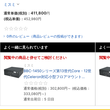
マウント3PCIe
ミスミ
411,800
通常単価(税別)：
円
(税込単価)：
452,980
円
0
0件のレビュー（商品レビューの投稿ができます）
よく一緒に見られています
よく一
閲覧中の商品と併せてご検討ください
閲覧
ミスミ
BBC-1450シリーズ第13世代Core・12世
代Celeron対応小型フロアマウント
4PCIe
0
通常価格(税別)：
302,800
円
～
(税込価格：
333,080
円
～)
通常出荷日：5 日目