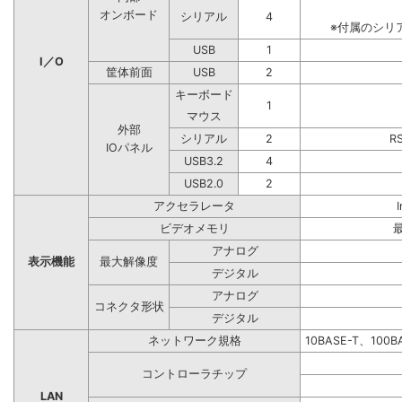
オンボード
シリアル
4
※付属のシリ
USB
1
I／O
筐体前面
USB
2
キーボード
1
マウス
外部
シリアル
2
R
IOパネル
USB3.2
4
USB2.0
2
アクセラレータ
ビデオメモリ
アナログ
表示機能
最大解像度
デジタル
アナログ
コネクタ形状
デジタル
ネットワーク規格
10BASE-T、100
コントローラチップ
LAN