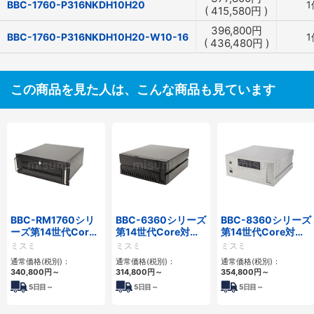
BBC-1760-P316NKDH10H20
1
(
415,580
円
)
396,800
円
BBC-1760-P316NKDH10H20-W10-16
1
(
436,480
円
)
この商品を見た人は、こんな商品も見ています
BBC-RM1760シリ
BBC-6360シリーズ
BBC-8360シリーズ
ーズ第14世代Core
第14世代Core対応
第14世代Core対応
対応ラックマウント
小型フロアマウント
フロアマウント
ミスミ
ミスミ
ミスミ
3PCIe
2PCIe
2PCIe
通常価格(税別)：
通常価格(税別)：
通常価格(税別)：
340,800
円
～
314,800
円
～
354,800
円
～
5
日目～
5
日目～
5
日目～