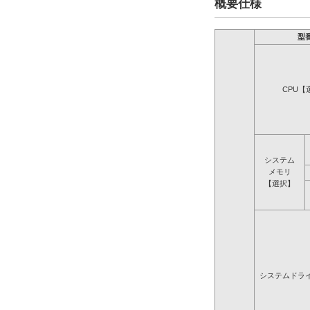
概要仕様
型
CPU【
システム
メモリ
【選択】
システムドラ