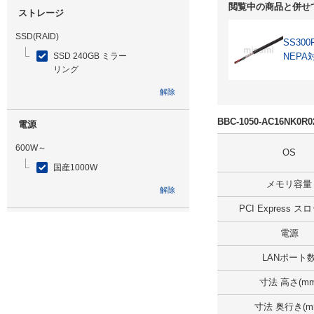
閲覧中の商品と併せ
ストレージ
SSD(RAID)
SS300
SSD 240GB ミラー
NEPA
リング
解除
BBC-1050-AC16NK
電源
600W～
OS
国産1000W
メモリ容量
解除
PCI Express 
光学ドライブ
電源
無
LANポート
解除
寸法 高さ(mm
追加ストレージ
寸法 奥行き(m