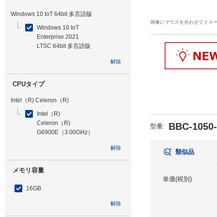
Windows 10 IoT 64bit 多言語版
画像にマウスを合わせてイメ
Windows 10 IoT
Enterprise 2021
LTSC 64bit 多言語版
解除
CPUタイプ
Intel（R) Celeron（R)
Intel（R)
Celeron（R)
BBC-1050
型番
:
G6900E（3.00GHz）
解除
類似品
メモリ容量
単価(税別)
16GB
解除