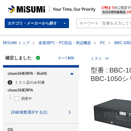
MISUMI | Your Time, Our Priority
17時まで
のご注文で
13
当日出荷対象商品
カテゴリ・メーカーから探す
MISUMI トップ
産業用PC・PC部品・周辺機器
PC
BBC-1
確定しました
すべて解除
ミスミ
型番 : BBC-1
chemSHERPA・RoHS
BBC-105
ミスミ品のみ対象
chemSHERPA
調査中
詳細/複数選択する(1)
OS