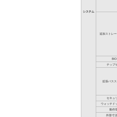
システム
追加ストレー
BIO
チップ
拡張バスス
セキュ
ウォッチド
動作
外形寸法