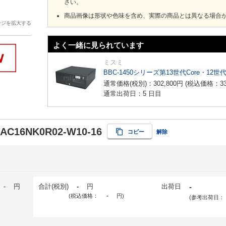
さい。
商品画像は形状や色味を含め、実際の商品とは異なる場合
ージを拡大する
よく一緒に見られています
ミスミ
BBC-1450シリーズ第13世代Core・12世
通常価格(税別)：
302,800
円
(税込価格：
3
通常出荷日：5 日目
-AC16NK0R02-W10-16
コピー
解除
-
円
合計(税別)
-
円
出荷日
-
(税込価格：
-
円
)
(参考出荷日：