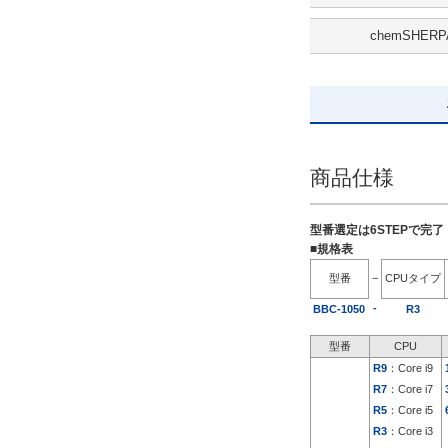
無
chemSHERP
解除
出荷日
すべて
5日以内
商品仕様
型番選定は6STEPで完
■規格表
型番
−
CPUタイプ
-
BBC-1050
R3
型番
CPU
R9
：Core i9
R7
：Core i7
R5
：Core i5
R3
：Core i3