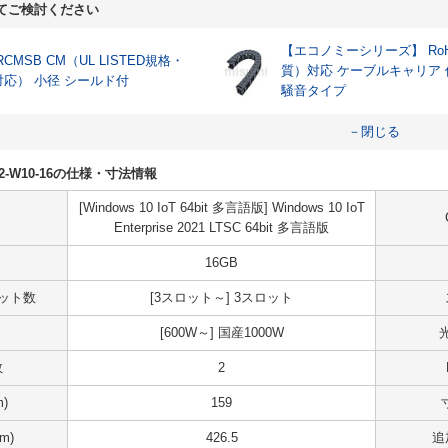
てご検討ください
【エコノミーシリーズ】 RoH
RCMSB CM（UL LISTED規格・
質）対応 ケーブルキャリア
対応） 小径 シールド付
騒音タイプ
－閉じる
0R02-W10-16の仕様・寸法情報
[Windows 10 IoT 64bit 多言語版] Windows 10 IoT
Enterprise 2021 LTSC 64bit 多言語版
16GB
スロット数
[3スロット～] 3スロット
[600W～] 国産1000W
数
2
)
159
m)
426.5
追