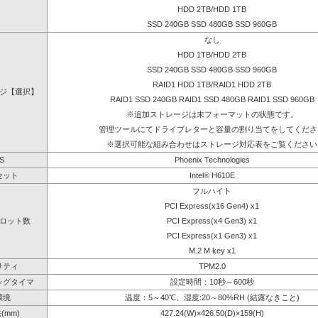
HDD 2TB/HDD 1TB
SSD 240GB SSD 480GB SSD 960GB
なし
HDD 1TB/HDD 2TB
SSD 240GB SSD 480GB SSD 960GB
RAID1 HDD 1TB/RAID1 HDD 2TB
ジ【選択】
RAID1 SSD 240GB RAID1 SSD 480GB RAID1 SSD 960GB
※追加ストレージは未フォーマットの状態です。
管理ツールにてドライブレターと容量の割り当てをしてくださ
※選択可能な組み合わせはストレージ対応表をご覧ください
S
Phoenix Technologies
セット
Intel® H610E
フルハイト
PCI Express(x16 Gen4) x1
ロット数
PCI Express(x4 Gen3) x1
PCI Express(x1 Gen3) x1
M.2 M key x1
リティ
TPM2.0
ッグタイマ
設定時間：10秒～600秒
環境
温度：5～40℃、湿度:20～80%RH (結露なきこと)
(mm)
427.24(W)×426.50(D)×159(H)