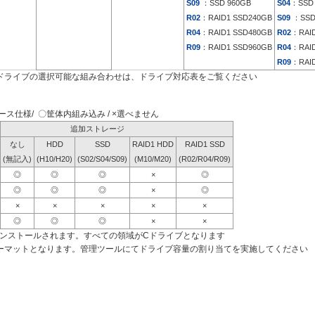
S09
：SSD 960GB
S04
：SSD 
R02
：RAID1 SSD240GB
S09
：SSD
R04
：RAID1 SSD480GB
R02
：RAID
R09
：RAID1 SSD960GB
R04
：RAID
R09
：RAID
ドライブの選択可能な組み合わせは、ドライブ対応表をご覧ください
ス仕様/ 〇筐体内組み込み / ×選べません
追加ストレージ
なし
HDD
SSD
RAID1 HDD
RAID1 SSD
(無記入)
(H10/H20)
(S02/S04/S09)
(M10/M20)
(R02/R04/R09)
◎
◎
◎
×
◎
◎
◎
◎
×
◎
×
×
×
×
×
◎
◎
◎
×
×
インストールされます。すべての領域がCドライブとなります
ーマットとなります。管理ツールにてドライブ容量の割り当てを実施してください