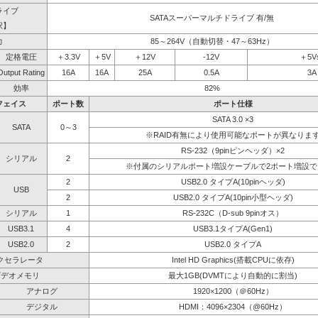
ライブ
SATAスーパーマルチドライブ 有/無
択】
力
85～264V（自動切替・47～63Hz）
定格電圧
＋3.3V
＋5V
＋12V
-12V
＋5V
Output Rating
16A
16A
25A
0.5A
3A
効率
82%
フェイス
ポート数
ポート仕様
SATA 3.0 ×3
SATA
0～3
※RAID有無により使用可能なポートが異なりま
RS-232（9pinピンヘッダ）×2
シリアル
2
※付属のシリアルポート増設ケーブルで2ポート増設で
2
USB2.0 タイプA(10pinヘッダ)
USB
2
USB2.0 タイプA(10pin小型ヘッダ)
シリアル
1
RS-232C（D-sub 9pinオス）
USB3.1
4
USB3.1タイプA(Gen1)
USB2.0
2
USB2.0 タイプA
クセラレータ
Intel HD Graphics(搭載CPUに依存)
ビデオメモリ
最大1GB(DVMTにより自動的に割当)
アナログ
1920×1200（＠60Hz）
デジタル
HDMI：4096×2304（@60Hz）