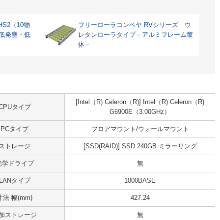
S2（10物
フリーローラコンベヤ RVシリーズ ウ
 低発塵・低
レタンローラタイプ－アルミフレーム筐
体－
[Intel（R) Celeron（R)] Intel（R) Celeron（R)
CPUタイプ
G6900E（3.00GHz）
PCタイプ
フロアマウント/ウォールマウント
ストレージ
[SSD(RAID)] SSD 240GB ミラーリング
光学ドライブ
無
LANタイプ
1000BASE
寸法 幅(mm)
427.24
加ストレージ
無