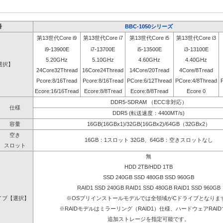
番
BBC-1050シリーズ
第13世代Core i9
第13世代Core i7
第13世代Core i5
第13世代Core i3
i9-13900E
i7-13700E
i5-13500E
i3-13100E
5.20GHz
5.10GHz
4.60GHz
4.40GHz
選択】
24Core32Thread
16Core24Thread
14Core/20Tread
4Core/8Tread
Pcore:8/16Tread
Pcore:8/16Tread
PCore:6/12Thread
PCore:4/8Thread
Ecore:16/16Tread
Ecore:8/8Tread
Ecore:8/8Tread
Ecore 0
DDR5-SDRAM （ECC非対応）
仕様
DDR5 (転送速度：4400MT/s)
容量
16GB(16GBx1)/32GB(16GBx2)/64GB（32GBx2）
空き
16GB：1スロット 32GB、64GB：空きスロットなし
スロット
無
HDD 2TB/HDD 1TB
SSD 240GB SSD 480GB SSD 960GB
RAID1 SSD 240GB RAID1 SSD 480GB RAID1 SSD 960GB
イブ【選択】
※OSプリインストールモデルでは全領域がCドライブとなりま
※RAIDモデルはミラーリング（RAID1）仕様、ハードウェアRAI
追加ストレージを指定可能です。