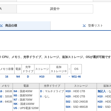
A
調査中
商品仕様
型番リスト
了！CPU、メモリ、光学ドライブ、ストレージ、追加ストレージ、OSが選択可能です
光学
追加
メモリ容量
電源
ストレージ
−
OS
ドライブ
ストレージ※
-
16
N4
D
H10
S02
W11-46
メモリ
電源
光学ドライブ
ストレージ
追加
16
：16GB
N4
：国産400W
D
：マルチドライブ
H10
：HDD 1TB
無記入
：
N5
：国産500W
32
：32GB
0
：なし
H20
：HDD 2TB
H10
：HDD
N7
：国産700W
64
：64GB
S02
：SSD 240GB
H20
：HDD
NK
：国産1000W
S04
：SSD 480GB
S02
：SSD 
U5
：UPS電源 520W