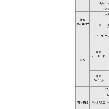
光学ド
【選
入
電源
国産400W
出力
インター
内部
オンボード
I／O
外部
IOパネル
ア
表示機能
最大解像度