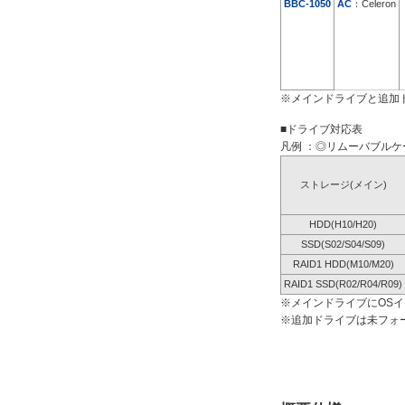
BBC-1050
AC
：Celeron
※メインドライブと追加
■ドライブ対応表
凡例 ：◎リムーバブルケー
ストレージ(メイン)
HDD(H10/H20)
SSD(S02/S04/S09)
RAID1 HDD(M10/M20)
RAID1 SSD(R02/R04/R09)
※メインドライブにOS
※追加ドライブは未フォ