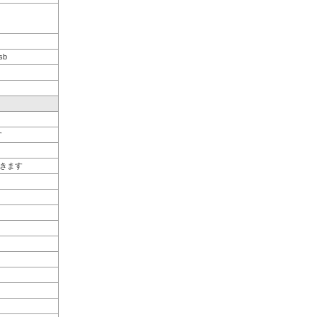
sb
す
きます