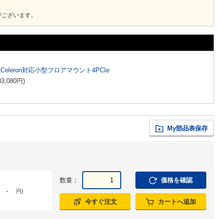
がございます。
代Celeron対応小型フロアマウント4PCIe
33,080
円
)
My部品表保存
数量：
価格を確認
-
円
)
今すぐ注文
カートへ追加