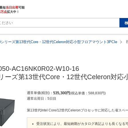
最短
当日出荷
5万点
拡大中！
050シリーズ第13世代Core・12世代Celeron対応小型フロアマウント3PCIe
050-AC16NK0R02-W10-16

0シリーズ第13世代Core・12世代Celeron
通常単価(税別)
535,300
円
税込単価
588,830
円
通常出荷日：
5日目
第13世代Intel Core/12世代Celeronプロセッサに対応した省ス
受注状況により、最短納期がカタログ表記よりも長くなる