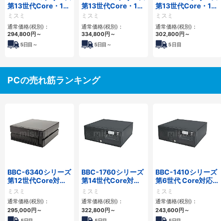
第13世代Core・12
第13世代Core・12
第13世代Core・12
世代Celeron対応小
世代Celeron対応フ
世代Celeron対応小
ミスミ
ミスミ
ミスミ
型フロアマウント
ロアマウント3PCIe
型フロアマウント
通常価格(税別)：
通常価格(税別)：
通常価格(税別)：
3PCIe
4PCIe
294,800
円
～
334,800
円
～
302,800
円
～
5
日目～
5
日目～
5
日目
PCの売れ筋ランキング
BBC-6340シリーズ
BBC-1760シリーズ
BBC-1410シリーズ
第12世代Core対応
第14世代Core対応
第6世代 Core対応フ
小型フロアマウント
小型フロアマウント
ロアマウントFAPC
ミスミ
ミスミ
ミスミ
PC2PCI/2PCIe
3PCIe
3PCI・3PCIe
通常価格(税別)：
通常価格(税別)：
通常価格(税別)：
295,000
円
～
322,800
円
～
243,600
円
～
5日目
5日目
5日目