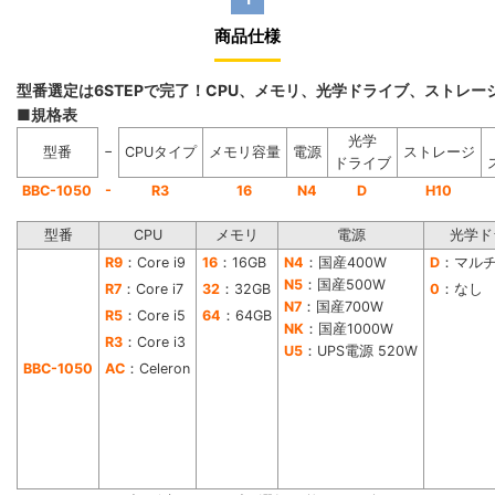
商品仕様
型番選定は6STEPで完了！CPU、メモリ、光学ドライブ、ストレ
■規格表
光学
−
型番
CPUタイプ
メモリ容量
電源
ストレージ
ドライブ
-
BBC-1050
R3
16
N4
D
H10
型番
CPU
メモリ
電源
光学ド
R9
：Core i9
16
：16GB
N4
：国産400W
D
：マル
N5
：国産500W
R7
：Core i7
32
：32GB
0
：なし
N7
：国産700W
R5
：Core i5
64
：64GB
NK
：国産1000W
R3
：Core i3
U5
：UPS電源 520W
BBC-1050
AC
：Celeron