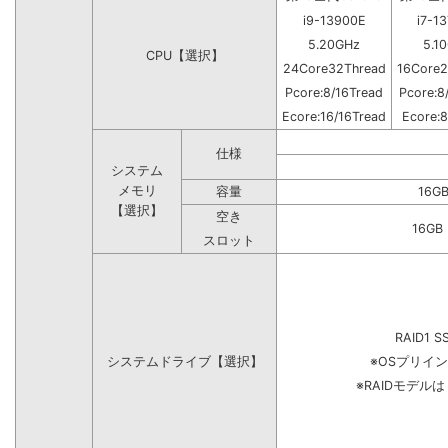
i9-13900E
i7-1
5.20GHz
5.1
CPU【選択】
24Core32Thread
16Core2
Pcore:8/16Tread
Pcore:8
Ecore:16/16Tread
Ecore:8
仕様
システム
メモリ
容量
16G
【選択】
空き
16G
スロット
RAID1 S
システムドライブ【選択】
※OSプリイ
※RAIDモデル