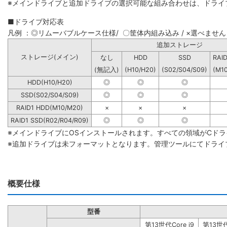
※メインドライブと追加ドライブの選択可能な組み合わせは、ドライ
■ドライブ対応表
凡例 ：◎リムーバブルケース仕様/ 〇筐体内組み込み / ×選べません
追加ストレー
ストレージ(メイン)
なし
HDD
SSD
RAI
(無記入)
(H10/H20)
(S02/S04/S09)
(M1
HDD(H10/H20)
◎
◎
◎
SSD(S02/S04/S09)
◎
◎
◎
RAID1 HDD(M10/M20)
×
×
×
RAID1 SSD(R02/R04/R09)
◎
◎
◎
※メインドライブにOSインストールされます。すべての領域がCド
※追加ドライブは未フォーマットとなります。管理ツールにてドライ
概要仕様
型番
第13世代Core i9
第13世代C