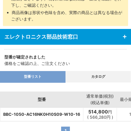
下し、ご確認ください。
商品画像は形状や色味を含め、実際の商品とは異なる場合が
ございます。
エレクトロニクス部品技術窓口
型番が確定されました
価格をご確認の上、ご注文ください
型番リスト
カタログ
通常単価(税別)
型番
最小
(税込単価)
514,800
円
BBC-1050-AC16NK0H10S09-W10-16
(
566,280
円
)
1