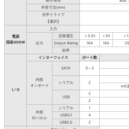
動作環境
温度：
外形寸法(mm)
光学ドライブ
【選択】
入力
定格電圧
＋3.3V
＋5V
＋1
電源
国産400W
出力
Output Rating
16A
16A
2
効率
インターフェイス
ポート数
SATA
0～3
内部
シリアル
2
オンボード
※付
I／O
2
USB
2
シリアル
1
外部
USB3.1
4
IOパネル
USB2.0
2