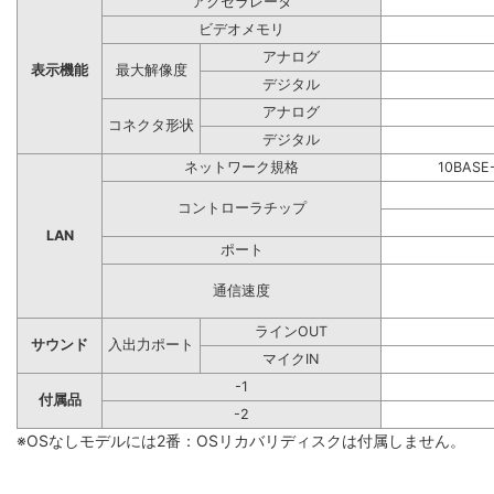
アクセラレータ
ビデオメモリ
アナログ
表示機能
最大解像度
デジタル
アナログ
コネクタ形状
デジタル
ネットワーク規格
10BASE
コントローラチップ
LAN
ポート
通信速度
ラインOUT
サウンド
入出力ポート
マイクIN
-1
付属品
-2
※OSなしモデルには2番：OSリカバリディスクは付属しません。