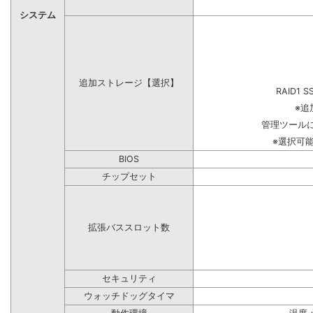
システム
追加ストレージ【選択】
RAID1 S
※追
管理ツール
※選択可
BIOS
チップセット
拡張バススロット数
セキュリティ
ウォッチドッグタイマ