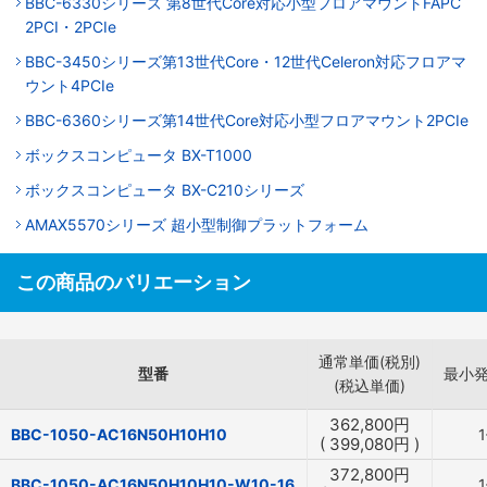
BBC-6330シリーズ 第8世代Core対応小型フロアマウントFAPC
2PCI・2PCIe
BBC-3450シリーズ第13世代Core・12世代Celeron対応フロアマ
ウント4PCIe
BBC-6360シリーズ第14世代Core対応小型フロアマウント2PCIe
ボックスコンピュータ BX-T1000
ボックスコンピュータ BX-C210シリーズ
AMAX5570シリーズ 超小型制御プラットフォーム
この商品のバリエーション
通常単価(税別)
型番
最小
(税込単価)
362,800
円
BBC-1050-AC16N50H10H10
(
399,080
円
)
372,800
円
BBC-1050-AC16N50H10H10-W10-16