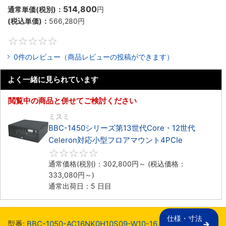
514,800
通常単価(税別)：
円
(税込単価)：
566,280
円
0
0件のレビュー（商品レビューの投稿ができます）
よく一緒に見られています
閲覧中の商品と併せてご検討ください
ミスミ
BBC-1450シリーズ第13世代Core・12世代
Celeron対応小型フロアマウント4PCIe
0
通常価格(税別)：
302,800
円
～
(税込価格：
333,080
円
～)
通常出荷日：5 日目
仕様・寸法

型番:
BBC-1050-AC16NK0H10S09-W10-16