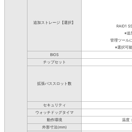
追加ストレージ【選択】
RAID1 S
※追
管理ツール
※選択可
BIOS
チップセット
拡張バススロット数
セキュリティ
ウォッチドッグタイマ
動作環境
温度：
外形寸法(mm)