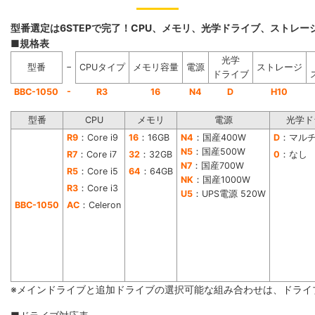
型番選定は6STEPで完了！CPU、メモリ、光学ドライブ、ストレ
■規格表
光学
−
型番
CPUタイプ
メモリ容量
電源
ストレージ
ドライブ
-
BBC-1050
R3
16
N4
D
H10
型番
CPU
メモリ
電源
光学ド
R9
：Core i9
16
：16GB
N4
：国産400W
D
：マル
N5
：国産500W
R7
：Core i7
32
：32GB
0
：なし
N7
：国産700W
R5
：Core i5
64
：64GB
NK
：国産1000W
R3
：Core i3
U5
：UPS電源 520W
BBC-1050
AC
：Celeron
※メインドライブと追加ドライブの選択可能な組み合わせは、ドライ