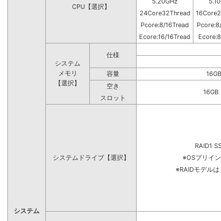
5.20GHz
5.1
CPU【選択】
24Core32Thread
16Core2
Pcore:8/16Tread
Pcore:8
Ecore:16/16Tread
Ecore:8
仕様
システム
メモリ
容量
16G
【選択】
空き
16G
スロット
RAID1 S
システムドライブ【選択】
※OSプリイ
※RAIDモデル
システム