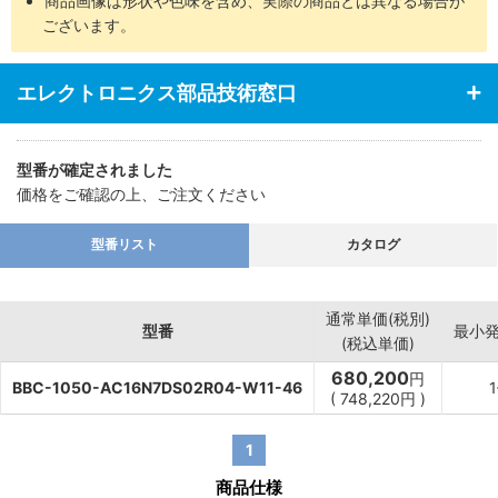
商品画像は形状や色味を含め、実際の商品とは異なる場合が
ございます。
エレクトロニクス部品技術窓口
型番が確定されました
価格をご確認の上、ご注文ください
型番リスト
カタログ
通常単価(税別)
型番
最小
(税込単価)
680,200
円
BBC-1050-AC16N7DS02R04-W11-46
(
748,220
円
)
1
商品仕様