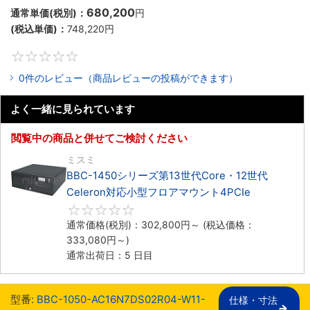
680,200
通常単価(税別)：
円
(税込単価)：
748,220
円
0
0件のレビュー（商品レビューの投稿ができます）
よく一緒に見られています
閲覧中の商品と併せてご検討ください
ミスミ
BBC-1450シリーズ第13世代Core・12世代
Celeron対応小型フロアマウント4PCIe
0
通常価格(税別)：
302,800
円
～
(税込価格：
333,080
円
～)
通常出荷日：5 日目
型番:
BBC-1050-AC16N7DS02R04-W11-
仕様・寸法
