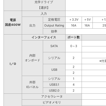
光学ドライブ
【選択】
入力
定格電圧
＋3.3V
＋5V
＋1
電源
国産400W
出力
Output Rating
16A
16A
2
効率
インターフェイス
ポート数
SATA
0～3
内部
シリアル
2
オンボード
※付
I／O
2
USB
2
シリアル
1
外部
USB3.1
4
IOパネル
USB2.0
2
アクセラレータ
ビデオメモリ