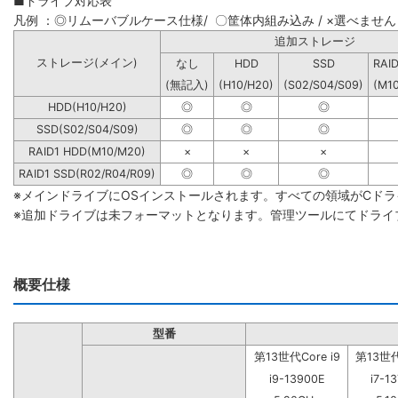
■ドライブ対応表
凡例 ：◎リムーバブルケース仕様/ 〇筐体内組み込み / ×選べません
追加ストレー
ストレージ(メイン)
なし
HDD
SSD
RAI
(無記入)
(H10/H20)
(S02/S04/S09)
(M1
HDD(H10/H20)
◎
◎
◎
SSD(S02/S04/S09)
◎
◎
◎
RAID1 HDD(M10/M20)
×
×
×
RAID1 SSD(R02/R04/R09)
◎
◎
◎
※メインドライブにOSインストールされます。すべての領域がCド
※追加ドライブは未フォーマットとなります。管理ツールにてドライ
概要仕様
型番
第13世代Core i9
第13世代C
i9-13900E
i7-1