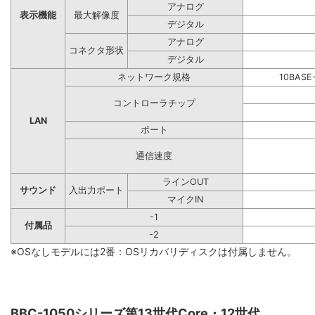
アナログ
表示機能
最大解像度
デジタル
アナログ
コネクタ形状
デジタル
ネットワーク規格
10BASE
コントローラチップ
LAN
ポート
通信速度
ラインOUT
サウンド
入出力ポート
マイクIN
-1
付属品
-2
※OSなしモデルには2番：OSリカバリディスクは付属しません。
BBC-1050シリーズ第13世代Core・12世代