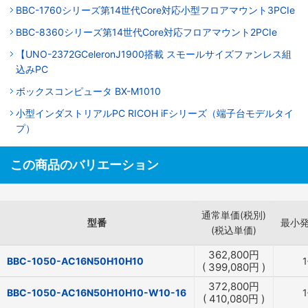
BBC-1760シリーズ第14世代Core対応小型フロアマウント3PCIe
BBC-8360シリーズ第14世代Core対応フロアマウント2PCIe
【UNO-2372GCeleronJ1900搭載 スモールサイズファンレス組
込みPC
ボックスコンピュータ BX-M1010
小型インダストリアルPC RICOH iFシリーズ（端子台モデルタイ
プ）
この商品のバリエーション
通常単価(税別)
型番
最小
(税込単価)
362,800
円
BBC-1050-AC16N50H10H10
(
399,080
円
)
372,800
円
BBC-1050-AC16N50H10H10-W10-16
(
410,080
円
)