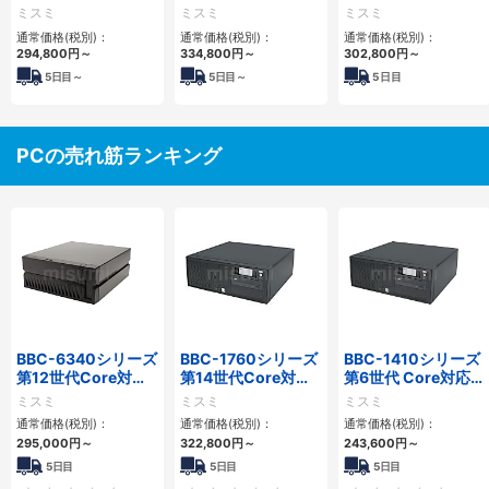
世代Celeron対応小
世代Celeron対応フ
世代Celeron対応小
ミスミ
ミスミ
ミスミ
型フロアマウント
ロアマウント3PCIe
型フロアマウント
通常価格(税別)：
通常価格(税別)：
通常価格(税別)：
3PCIe
4PCIe
294,800
円
～
334,800
円
～
302,800
円
～
5
日目～
5
日目～
5
日目
PCの売れ筋ランキング
BBC-6340シリーズ
BBC-1760シリーズ
BBC-1410シリーズ
第12世代Core対応
第14世代Core対応
第6世代 Core対応フ
小型フロアマウント
小型フロアマウント
ロアマウントFAPC
ミスミ
ミスミ
ミスミ
PC2PCI/2PCIe
3PCIe
3PCI・3PCIe
通常価格(税別)：
通常価格(税別)：
通常価格(税別)：
295,000
円
～
322,800
円
～
243,600
円
～
5日目
5日目
5日目