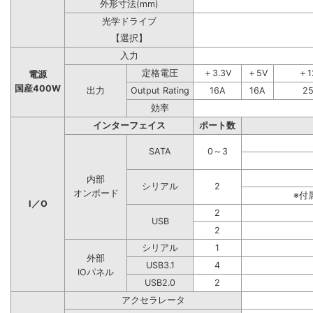
外形寸法(mm)
光学ドライブ
【選択】
入力
定格電圧
＋3.3V
＋5V
＋1
電源
国産400W
出力
Output Rating
16A
16A
2
効率
インターフェイス
ポート数
SATA
0～3
内部
シリアル
2
オンボード
※付
I／O
2
USB
2
シリアル
1
外部
USB3.1
4
IOパネル
USB2.0
2
アクセラレータ