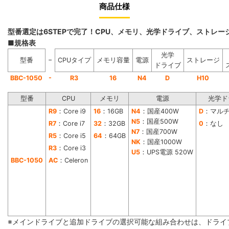
商品仕様
型番選定は6STEPで完了！CPU、メモリ、光学ドライブ、ストレ
■規格表
光学
−
型番
CPUタイプ
メモリ容量
電源
ストレージ
ドライブ
-
BBC-1050
R3
16
N4
D
H10
型番
CPU
メモリ
電源
光学ド
R9
：Core i9
16
：16GB
N4
：国産400W
D
：マル
N5
：国産500W
R7
：Core i7
32
：32GB
0
：なし
N7
：国産700W
R5
：Core i5
64
：64GB
NK
：国産1000W
R3
：Core i3
U5
：UPS電源 520W
BBC-1050
AC
：Celeron
※メインドライブと追加ドライブの選択可能な組み合わせは、ドライ