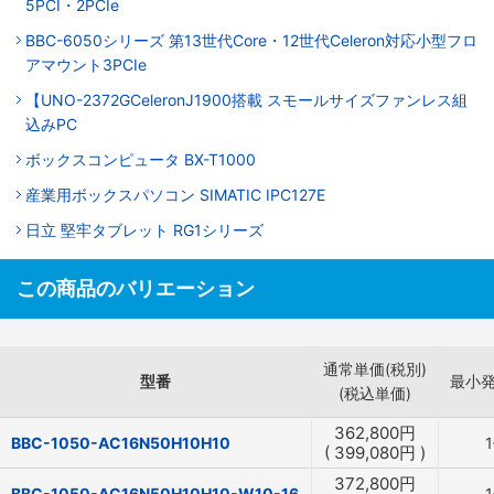
5PCI・2PCIe
BBC-6050シリーズ 第13世代Core・12世代Celeron対応小型フロ
アマウント3PCIe
【UNO-2372GCeleronJ1900搭載 スモールサイズファンレス組
込みPC
ボックスコンピュータ BX-T1000
産業用ボックスパソコン SIMATIC IPC127E
日立 堅牢タブレット RG1シリーズ
この商品のバリエーション
通常単価(税別)
型番
最小
(税込単価)
362,800
円
BBC-1050-AC16N50H10H10
(
399,080
円
)
372,800
円
BBC-1050-AC16N50H10H10-W10-16