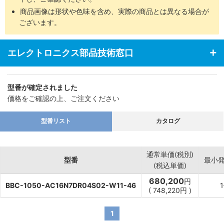
商品画像は形状や色味を含め、実際の商品とは異なる場合が
ございます。
エレクトロニクス部品技術窓口
型番が確定されました
価格をご確認の上、ご注文ください
型番リスト
カタログ
通常単価(税別)
型番
最小
(税込単価)
680,200
円
BBC-1050-AC16N7DR04S02-W11-46
(
748,220
円
)
1