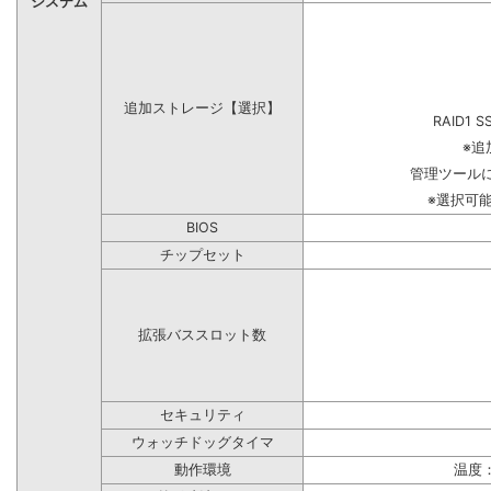
システム
追加ストレージ【選択】
RAID1 S
※追
管理ツール
※選択可
BIOS
チップセット
拡張バススロット数
セキュリティ
ウォッチドッグタイマ
動作環境
温度：