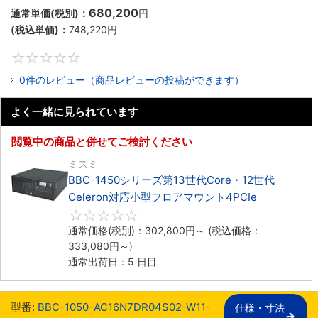
680,200
通常単価(税別)：
円
(税込単価)：
748,220
円
0
0件のレビュー（商品レビューの投稿ができます）
よく一緒に見られています
閲覧中の商品と併せてご検討ください
ミスミ
BBC-1450シリーズ第13世代Core・12世代
Celeron対応小型フロアマウント4PCIe
0
通常価格(税別)：
302,800
円
～
(税込価格：
333,080
円
～)
通常出荷日：5 日目
型番:
BBC-1050-AC16N7DR04S02-W11-
仕様・寸法
