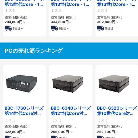
第13世代Core・12
第13世代Core・12
第13世代Core・12
世代Celeron対応小
世代Celeron対応フ
世代Celeron対応小
ミスミ
ミスミ
ミスミ
型フロアマウント
ロアマウント3PCIe
型フロアマウント
通常価格(税別)：
通常価格(税別)：
通常価格(税別)：
3PCIe
4PCIe
294,800
円
～
334,800
円
～
302,800
円
～
5
日目～
5
日目～
5
日目
PCの売れ筋ランキング
BBC-1760シリーズ
BBC-6340シリーズ
BBC-6320シリーズ
第14世代Core対応
第12世代Core対応
第10世代Core対応
小型フロアマウント
小型フロアマウント
小型フロアマウント
ミスミ
ミスミ
ミスミ
3PCIe
PC2PCI/2PCIe
FAPC 2PCI・2PCIe
通常価格(税別)：
通常価格(税別)：
通常価格(税別)：
322,800
円
～
295,000
円
～
252,700
円
～