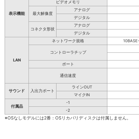
ビデオメモリ
アナログ
表示機能
最大解像度
デジタル
アナログ
コネクタ形状
デジタル
ネットワーク規格
10BASE
コントローラチップ
LAN
ポート
通信速度
ラインOUT
サウンド
入出力ポート
マイクIN
-1
付属品
-2
※OSなしモデルには2番：OSリカバリディスクは付属しません。