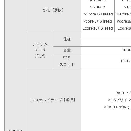
i9-13900E
i7-1
5.20GHz
5.1
CPU【選択】
24Core32Thread
16Core2
Pcore:8/16Tread
Pcore:8
Ecore:16/16Tread
Ecore:8
仕様
システム
メモリ
容量
16G
【選択】
空き
16G
スロット
RAID1 S
システムドライブ【選択】
※OSプリイ
※RAIDモデル