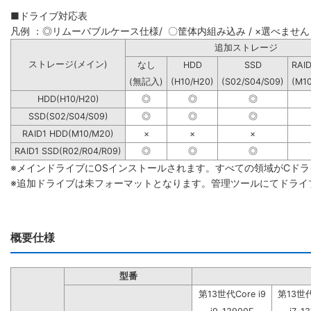
■ドライブ対応表
凡例 ：◎リムーバブルケース仕様/ 〇筐体内組み込み / ×選べません
追加ストレー
ストレージ(メイン)
なし
HDD
SSD
RAI
(無記入)
(H10/H20)
(S02/S04/S09)
(M1
HDD(H10/H20)
◎
◎
◎
SSD(S02/S04/S09)
◎
◎
◎
RAID1 HDD(M10/M20)
×
×
×
RAID1 SSD(R02/R04/R09)
◎
◎
◎
※メインドライブにOSインストールされます。すべての領域がCド
※追加ドライブは未フォーマットとなります。管理ツールにてドライ
概要仕様
型番
第13世代Core i9
第13世代C