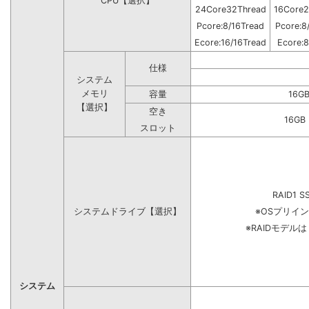
CPU【選択】
24Core32Thread
16Core2
Pcore:8/16Tread
Pcore:8
Ecore:16/16Tread
Ecore:8
仕様
システム
メモリ
容量
16G
【選択】
空き
16G
スロット
RAID1 S
システムドライブ【選択】
※OSプリイ
※RAIDモデル
システム