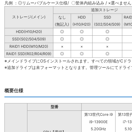
凡例 ：◎リムーバブルケース仕様/ 〇筐体内組み込み / ×選べません
追加ストレー
ストレージ(メイン)
なし
HDD
SSD
RAI
(無記入)
(H10/H20)
(S02/S04/S09)
(M1
HDD(H10/H20)
◎
◎
◎
SSD(S02/S04/S09)
◎
◎
◎
RAID1 HDD(M10/M20)
×
×
×
RAID1 SSD(R02/R04/R09)
◎
◎
◎
※メインドライブにOSインストールされます。すべての領域がCド
※追加ドライブは未フォーマットとなります。管理ツールにてドライ
概要仕様
型番
第13世代Core i9
第13世代C
i9-13900E
i7-1
5.20GHz
5.1