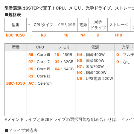
型番選定は6STEPで完了！CPU、メモリ、光学ドライブ、ストレ
■規格表
光学
−
型番
CPUタイプ
メモリ容量
電源
ストレージ
ドライブ
-
BBC-1050
R3
16
N4
D
H10
型番
CPU
メモリ
電源
光学ド
R9
：Core i9
16
：16GB
N4
：国産400W
D
：マル
N5
：国産500W
R7
：Core i7
32
：32GB
0
：なし
N7
：国産700W
R5
：Core i5
64
：64GB
NK
：国産1000W
R3
：Core i3
U5
：UPS電源 520W
BBC-1050
AC
：Celeron
※メインドライブと追加ドライブの選択可能な組み合わせは、ドライ
■ドライブ対応表