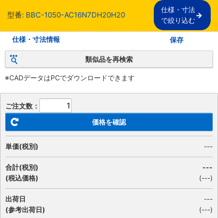
仕様・寸法

型番:
BBC-1050-AC16N7DH20H20
で絞り込む
仕様・寸法情報
保存
類似品を再検索
※CADデータはPCでダウンロードできます
ご注文数：
価格を確認
単価(税別)
---
合計(税別)
---
(税込価格)
(
---
)
出荷日
---
(参考出荷日)
(---)