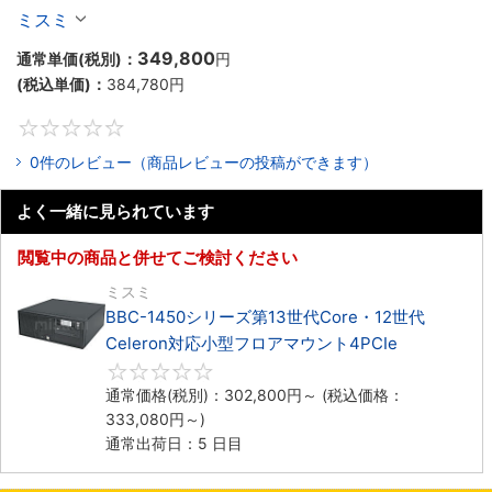
Celeron対応小型フロアマウント3PCIe
ミスミ
349,800
通常単価(税別)：
円
(税込単価)：
384,780
円
0
0件のレビュー（商品レビューの投稿ができます）
よく一緒に見られています
閲覧中の商品と併せてご検討ください
ミスミ
BBC-1450シリーズ第13世代Core・12世代
Celeron対応小型フロアマウント4PCIe
0
通常価格(税別)：
302,800
円
～
(税込価格：
333,080
円
～)
通常出荷日：5 日目