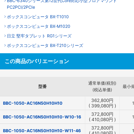
BBC-6340シリーズ第12世代Core対応小型フロアマウント
PC2PCI/2PCIe
ボックスコンピュータ BX-T1010
ボックスコンピュータ BX-M1020
日立 堅牢タブレット RG1シリーズ
ボックスコンピュータ BX-T210シリーズ
この商品のバリエーション
通常単価(税別)
型番
最小
(税込単価)
362,800
円
BBC-1050-AC16N50H10H10
(
399,080
円
)
372,800
円
BBC-1050-AC16N50H10H10-W10-16
(
410,080
円
)
372,800
円
BBC-1050-AC16N50H10H10-W11-46
(
410,080
円
)