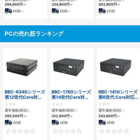
3PCIe
4PCIe
294,800
円
～
334,800
円
～
302,800
円
～
5
日目～
5
日目～
5
日目
PCの売れ筋ランキング
BBC-6340シリーズ
BBC-1760シリーズ
BBC-1410シリーズ
第12世代Core対応
第14世代Core対応
第6世代 Core対応フ
小型フロアマウント
小型フロアマウント
ロアマウントFAPC
ミスミ
ミスミ
ミスミ
PC2PCI/2PCIe
3PCIe
3PCI・3PCIe
通常価格(税別)：
通常価格(税別)：
通常価格(税別)：
295,000
円
～
322,800
円
～
243,600
円
～
5日目
5日目
5日目
0
0