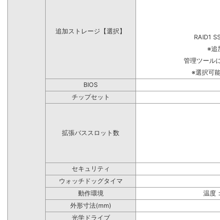
追加ストレージ【選択】
RAID1 S
※追
管理ツール
※選択可
BIOS
チップセット
拡張バススロット数
セキュリティ
ウォッチドッグタイマ
動作環境
温度：
外形寸法(mm)
光学ドライブ