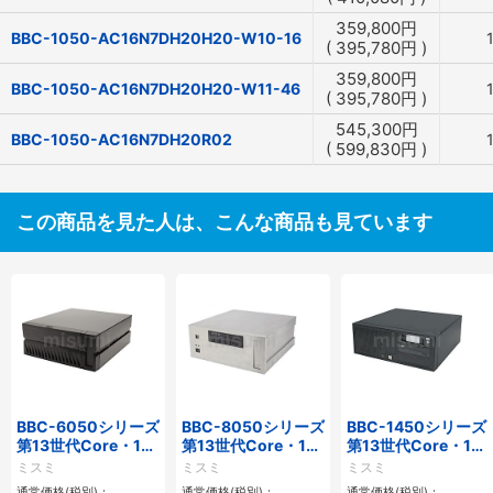
359,800
円
BBC-1050-AC16N7DH20H20-W10-16
(
395,780
円
)
359,800
円
BBC-1050-AC16N7DH20H20-W11-46
(
395,780
円
)
545,300
円
BBC-1050-AC16N7DH20R02
(
599,830
円
)
この商品を見た人は、こんな商品も見ています
BBC-6050シリーズ
BBC-8050シリーズ
BBC-1450シリーズ
第13世代Core・12
第13世代Core・12
第13世代Core・12
世代Celeron対応小
世代Celeron対応フ
世代Celeron対応小
ミスミ
ミスミ
ミスミ
型フロアマウント
ロアマウント3PCIe
型フロアマウント
通常価格(税別)：
通常価格(税別)：
通常価格(税別)：