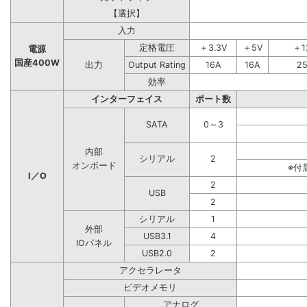
【選択】
入力
定格電圧
＋3.3V
＋5V
＋1
電源
国産400W
出力
Output Rating
16A
16A
2
効率
インターフェイス
ポート数
SATA
0～3
内部
シリアル
2
オンボード
※付
I／O
2
USB
2
シリアル
1
外部
USB3.1
4
IOパネル
USB2.0
2
アクセラレータ
ビデオメモリ
アナログ