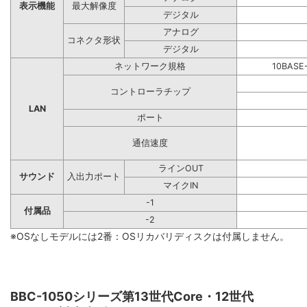
表示機能
最大解像度
デジタル
アナログ
コネクタ形状
デジタル
ネットワーク規格
10BASE
コントローラチップ
LAN
ポート
通信速度
ラインOUT
サウンド
入出力ポート
マイクIN
-1
付属品
-2
※OSなしモデルには2番：OSリカバリディスクは付属しません。
BBC-1050シリーズ第13世代Core・12世代