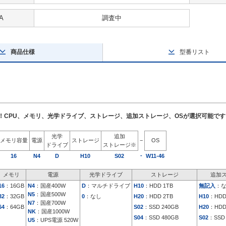
A
調査中
商品仕様
型番リスト
了！CPU、メモリ、光学ドライブ、ストレージ、追加ストレージ、OSが選択可能です
光学
追加
メモリ容量
電源
ストレージ
−
OS
ドライブ
ストレージ※
-
16
N4
D
H10
S02
W11-46
メモリ
電源
光学ドライブ
ストレージ
追加
16
：16GB
N4
：国産400W
D
：マルチドライブ
H10
：HDD 1TB
無記入
：
N5
：国産500W
32
：32GB
0
：なし
H20
：HDD 2TB
H10
：HDD
N7
：国産700W
64
：64GB
S02
：SSD 240GB
H20
：HDD
NK
：国産1000W
S04
：SSD 480GB
S02
：SSD 
U5
：UPS電源 520W