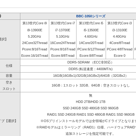
番
BBC-1050シリーズ
第13世代Core i9
第13世代Core i7
第13世代Core i5
第13世代Core i3
i9-13900E
i7-13700E
i5-13500E
i3-13100E
5.20GHz
5.10GHz
4.60GHz
4.40GHz
選択】
24Core32Thread
16Core24Thread
14Core/20Tread
4Core/8Tread
Pcore:8/16Tread
Pcore:8/16Tread
PCore:6/12Thread
PCore:4/8Thread
Ecore:16/16Tread
Ecore:8/8Tread
Ecore:8/8Tread
Ecore 0
DDR5-SDRAM （ECC非対応）
仕様
DDR5 (転送速度：4400MT/s)
容量
16GB(16GBx1)/32GB(16GBx2)/64GB（32GBx2）
空き
16GB：1スロット 32GB、64GB：空きスロットなし
スロット
無
HDD 2TB/HDD 1TB
SSD 240GB SSD 480GB SSD 960GB
RAID1 SSD 240GB RAID1 SSD 480GB RAID1 SSD 960GB
イブ【選択】
※OSプリインストールモデルでは全領域がCドライブとなりま
※RAIDモデルはミラーリング（RAID1）仕様、ハードウェアRAI
追加ストレージを指定可能です。