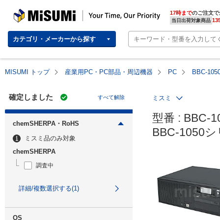
MISUMI | Your Time, Our Priority
17時まで
のご注文で
13
当日出荷対象商品
カテゴリ・メーカーから探す
MISUMI トップ
産業用PC・PC部品・周辺機器
PC
BBC-1
確定しました
すべて解除
ミスミ
型番 : BBC-1
chemSHERPA・RoHS
BBC-105
ミスミ品のみ対象
chemSHERPA
調査中
詳細/複数選択する(1)
OS