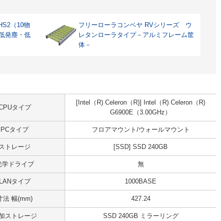
S2（10物
フリーローラコンベヤ RVシリーズ ウ
 低発塵・低
レタンローラタイプ－アルミフレーム筐
体－
[Intel（R) Celeron（R)] Intel（R) Celeron（R)
CPUタイプ
G6900E（3.00GHz）
PCタイプ
フロアマウント/ウォールマウント
ストレージ
[SSD] SSD 240GB
光学ドライブ
無
LANタイプ
1000BASE
寸法 幅(mm)
427.24
加ストレージ
SSD 240GB ミラーリング