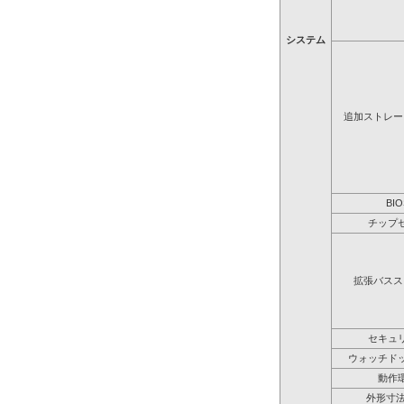
システム
追加ストレー
BIO
チップ
拡張バスス
セキュ
ウォッチド
動作
外形寸法