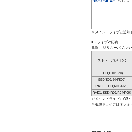
BBC-1050
AC
：Celeron
※メインドライブと追加
■ドライブ対応表
凡例 ：◎リムーバブルケー
ストレージ(メイン)
HDD(H10/H20)
SSD(S02/S04/S09)
RAID1 HDD(M10/M20)
RAID1 SSD(R02/R04/R09)
※メインドライブにOS
※追加ドライブは未フォ