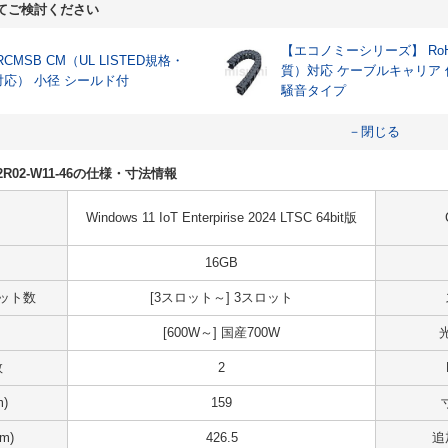
てご検討ください
【エコノミーシリーズ】 RoH
RCMSB CM（UL LISTED規格・
質）対応 ケーブルキャリア
対応） 小径 シールド付
騒音タイプ
－閉じる
S02R02-W11-46の仕様・寸法情報
Windows 11 IoT Enterpirise 2024 LTSC 64bit版
16GB
スロット数
[3スロット～] 3スロット
[600W～] 国産700W
数
2
)
159
m)
426.5
追