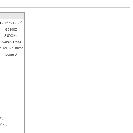
®
®
Intel
Celeron
G6900E
3.00GHz
2Core/2Tread
PCore:2/2Thread
Ecore 0
す。
Dです。