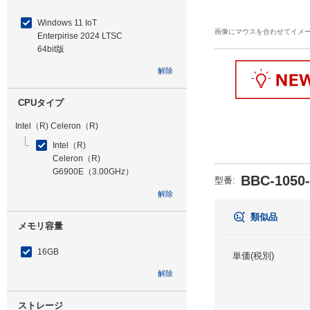
Windows 11 IoT
画像にマウスを合わせてイメ
Enterpirise 2024 LTSC
64bit版
解除
CPUタイプ
Intel（R) Celeron（R)
Intel（R)
Celeron（R)
G6900E（3.00GHz）
BBC-1050
型番
:
解除
類似品
メモリ容量
16GB
単価(税別)
解除
ストレージ