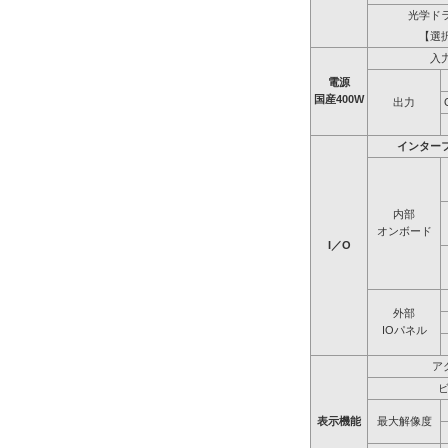
光学ド
【選
入
電源
国産400W
出力
インター
内部
オンボード
I／O
外部
IOパネル
ア
表示機能
最大解像度