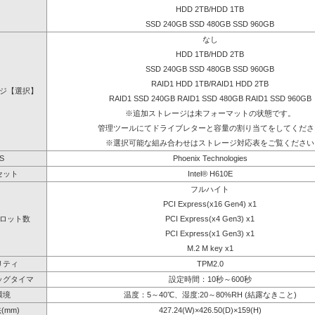
HDD 2TB/HDD 1TB
SSD 240GB SSD 480GB SSD 960GB
なし
HDD 1TB/HDD 2TB
SSD 240GB SSD 480GB SSD 960GB
RAID1 HDD 1TB/RAID1 HDD 2TB
ジ【選択】
RAID1 SSD 240GB RAID1 SSD 480GB RAID1 SSD 960GB
※追加ストレージは未フォーマットの状態です。
管理ツールにてドライブレターと容量の割り当てをしてくださ
※選択可能な組み合わせはストレージ対応表をご覧ください
S
Phoenix Technologies
セット
Intel® H610E
フルハイト
PCI Express(x16 Gen4) x1
ロット数
PCI Express(x4 Gen3) x1
PCI Express(x1 Gen3) x1
M.2 M key x1
リティ
TPM2.0
ッグタイマ
設定時間：10秒～600秒
環境
温度：5～40℃、湿度:20～80%RH (結露なきこと)
(mm)
427.24(W)×426.50(D)×159(H)