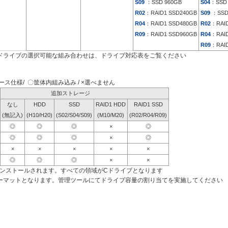
S09
：SSD 960GB
S04
：SSD 
R02
：RAID1 SSD240GB
S09
：SSD
R04
：RAID1 SSD480GB
R02
：RAID
R09
：RAID1 SSD960GB
R04
：RAID
R09
：RAID
ドライブの選択可能な組み合わせは、ドライブ対応表をご覧ください
ス仕様/ 〇筐体内組み込み / ×選べません
追加ストレージ
なし
HDD
SSD
RAID1 HDD
RAID1 SSD
(無記入)
(H10/H20)
(S02/S04/S09)
(M10/M20)
(R02/R04/R09)
◎
◎
◎
×
◎
◎
◎
◎
×
◎
×
×
×
×
×
◎
◎
◎
×
×
インストールされます。すべての領域がCドライブとなります
ーマットとなります。管理ツールにてドライブ容量の割り当てを実施してください