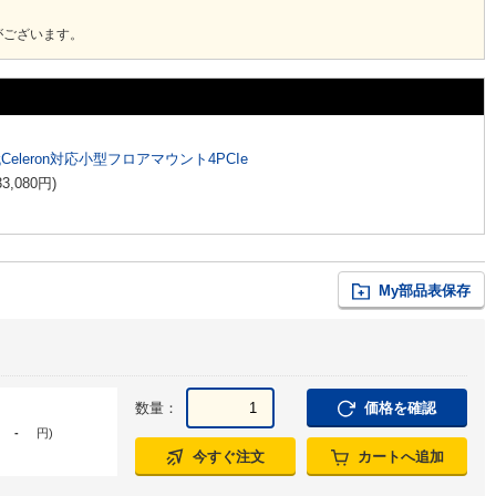
がございます。
代Celeron対応小型フロアマウント4PCIe
33,080
円
)
My部品表保存
数量：
価格を確認
-
円
)
今すぐ注文
カートへ追加