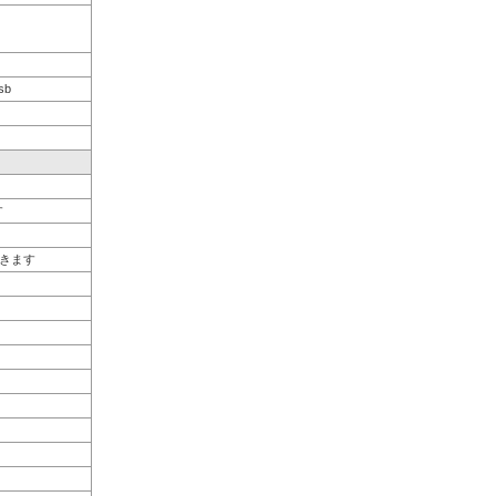
sb
す
きます