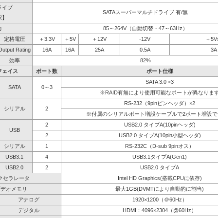
ライブ
SATAスーパーマルチドライブ 有/無
択】
力
85～264V（自動切替・47～63Hz）
定格電圧
＋3.3V
＋5V
＋12V
-12V
＋5V
Output Rating
16A
16A
25A
0.5A
3A
効率
82%
フェイス
ポート数
ポート仕様
SATA 3.0 ×3
SATA
0～3
※RAID有無により使用可能なポートが異なりま
RS-232（9pinピンヘッダ）×2
シリアル
2
※付属のシリアルポート増設ケーブルで2ポート増設で
2
USB2.0 タイプA(10pinヘッダ)
USB
2
USB2.0 タイプA(10pin小型ヘッダ)
シリアル
1
RS-232C（D-sub 9pinオス）
USB3.1
4
USB3.1タイプA(Gen1)
USB2.0
2
USB2.0 タイプA
クセラレータ
Intel HD Graphics(搭載CPUに依存)
ビデオメモリ
最大1GB(DVMTにより自動的に割当)
アナログ
1920×1200（＠60Hz）
デジタル
HDMI：4096×2304（@60Hz）