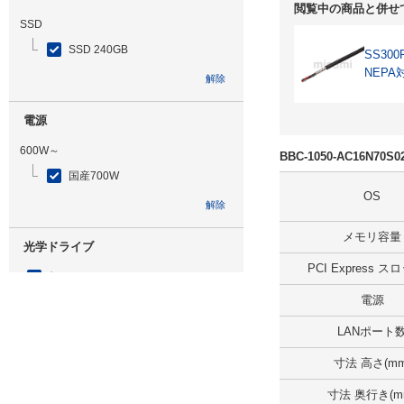
閲覧中の商品と併せ
SSD
SSD 240GB
SS300
NEPA
解除
電源
600W～
BBC-1050-AC16N70
国産700W
OS
解除
メモリ容量
光学ドライブ
PCI Express 
無
電源
解除
LANポート
追加ストレージ
寸法 高さ(mm
SSD 240GB ミラーリング
寸法 奥行き(m