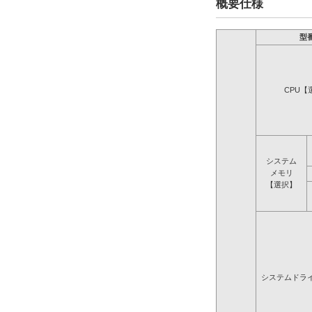
概要仕様
型
CPU【
システム
メモリ
【選択】
システムドラ