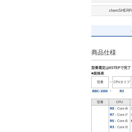
解除
chemSHERP
出荷日
すべて
5日以内
商品仕様
型番選定は6STEPで完
■規格表
型番
−
CPUタイプ
-
BBC-1050
R3
型番
CPU
R9
：Core i9
R7
：Core i7
R5
：Core i5
R3
：Core i3