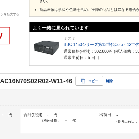
さい。
商品画像は形状や色味を含め、実際の商品とは異なる場合
ージを拡大する
よく一緒に見られています
ミスミ
BBC-1450シリーズ第13世代Core・12世
通常価格(税別)：
302,800
円
(税込価格：
3
通常出荷日：5 日目
-AC16N70S02R02-W11-46
コピー
解除
-
円
合計(税別)
-
円
出荷日
-
(税込価格：
-
円
)
(参考出荷日：