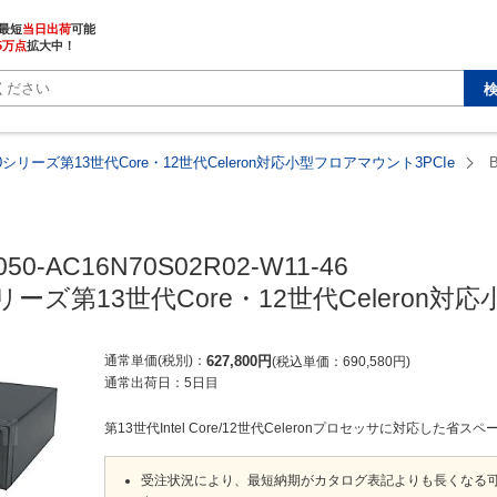
最短
当日出荷
5万点
拡大中！
050シリーズ第13世代Core・12世代Celeron対応小型フロアマウント3PCIe
050-AC16N70S02R02-W11-46

0シリーズ第13世代Core・12世代Celeron
通常単価(税別)
627,800
円
税込単価
690,580
円
通常出荷日：
5日目
第13世代Intel Core/12世代Celeronプロセッサに対応した省ス
受注状況により、最短納期がカタログ表記よりも長くなる