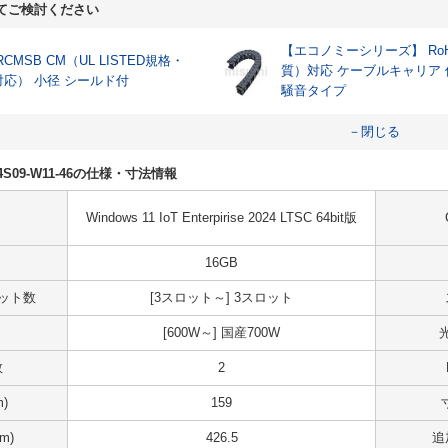
てご検討ください
【エコノミーシリーズ】 RoH
RCMSB CM（UL LISTED規格・
質）対応 ケーブルキャリア
対応） 小径 シールド付
騒音タイプ
－閉じる
R04S09-W11-46の仕様・寸法情報
Windows 11 IoT Enterpirise 2024 LTSC 64bit版
16GB
スロット数
[3スロット～] 3スロット
[600W～] 国産700W
数
2
)
159
m)
426.5
追