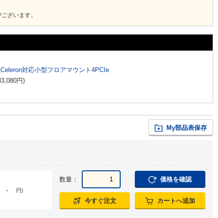
がございます。
代Celeron対応小型フロアマウント4PCIe
33,080
円
)
My部品表保存
数量：
価格を確認
-
円
)
今すぐ注文
カートへ追加