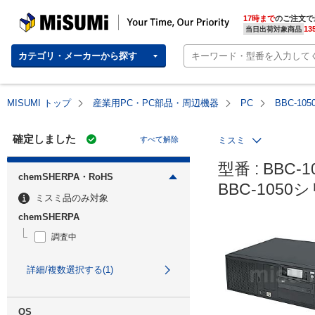
MISUMI | Your Time, Our Priority
17時まで
のご注文で
13
当日出荷対象商品
カテゴリ・メーカーから探す
MISUMI トップ
産業用PC・PC部品・周辺機器
PC
BBC-1
確定しました
すべて解除
ミスミ
型番 : BBC-1
chemSHERPA・RoHS
BBC-105
ミスミ品のみ対象
chemSHERPA
調査中
詳細/複数選択する(1)
OS