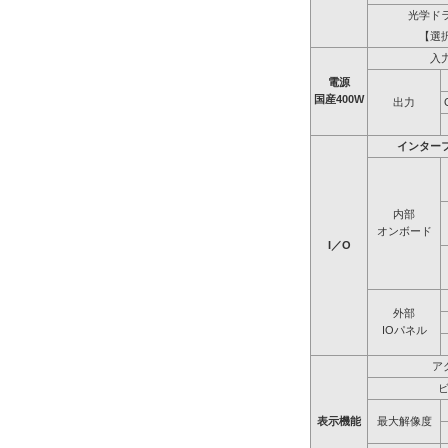
光学ド
【選
入
電源
国産400W
出力
インター
内部
オンボード
I／O
外部
IOパネル
ア
表示機能
最大解像度