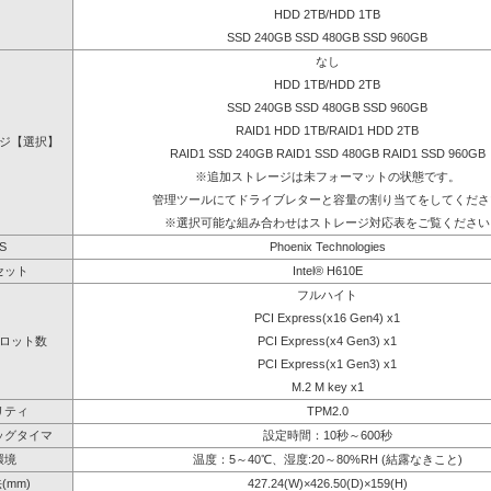
HDD 2TB/HDD 1TB
SSD 240GB SSD 480GB SSD 960GB
なし
HDD 1TB/HDD 2TB
SSD 240GB SSD 480GB SSD 960GB
RAID1 HDD 1TB/RAID1 HDD 2TB
ジ【選択】
RAID1 SSD 240GB RAID1 SSD 480GB RAID1 SSD 960GB
※追加ストレージは未フォーマットの状態です。
管理ツールにてドライブレターと容量の割り当てをしてくださ
※選択可能な組み合わせはストレージ対応表をご覧ください
S
Phoenix Technologies
セット
Intel® H610E
フルハイト
PCI Express(x16 Gen4) x1
ロット数
PCI Express(x4 Gen3) x1
PCI Express(x1 Gen3) x1
M.2 M key x1
リティ
TPM2.0
ッグタイマ
設定時間：10秒～600秒
環境
温度：5～40℃、湿度:20～80%RH (結露なきこと)
(mm)
427.24(W)×426.50(D)×159(H)