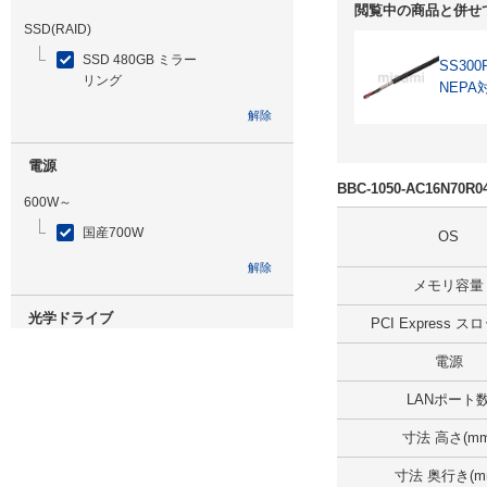
閲覧中の商品と併せ
SSD(RAID)
SSD 480GB ミラー
SS300
リング
NEPA
解除
電源
BBC-1050-AC16N70
600W～
国産700W
OS
解除
メモリ容量
光学ドライブ
PCI Express 
無
電源
解除
LANポート
寸法 高さ(mm
追加ストレージ
寸法 奥行き(m
SSD 960GB