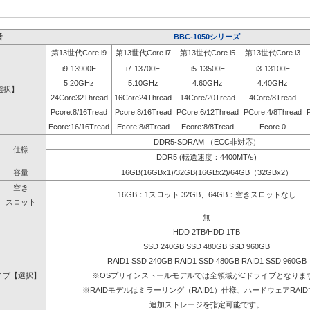
番
BBC-1050シリーズ
第13世代Core i9
第13世代Core i7
第13世代Core i5
第13世代Core i3
i9-13900E
i7-13700E
i5-13500E
i3-13100E
5.20GHz
5.10GHz
4.60GHz
4.40GHz
選択】
24Core32Thread
16Core24Thread
14Core/20Tread
4Core/8Tread
Pcore:8/16Tread
Pcore:8/16Tread
PCore:6/12Thread
PCore:4/8Thread
Ecore:16/16Tread
Ecore:8/8Tread
Ecore:8/8Tread
Ecore 0
DDR5-SDRAM （ECC非対応）
仕様
DDR5 (転送速度：4400MT/s)
容量
16GB(16GBx1)/32GB(16GBx2)/64GB（32GBx2）
空き
16GB：1スロット 32GB、64GB：空きスロットなし
スロット
無
HDD 2TB/HDD 1TB
SSD 240GB SSD 480GB SSD 960GB
RAID1 SSD 240GB RAID1 SSD 480GB RAID1 SSD 960GB
イブ【選択】
※OSプリインストールモデルでは全領域がCドライブとなりま
※RAIDモデルはミラーリング（RAID1）仕様、ハードウェアRAI
追加ストレージを指定可能です。