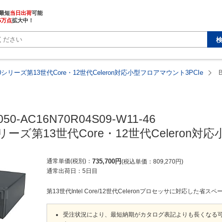
最短
当日出荷
5万点
拡大中！
050シリーズ第13世代Core・12世代Celeron対応小型フロアマウント3PCIe
050-AC16N70R04S09-W11-46

0シリーズ第13世代Core・12世代Celeron
通常単価(税別)
735,700
円
税込単価
809,270
円
通常出荷日：
5日目
第13世代Intel Core/12世代Celeronプロセッサに対応した省ス
受注状況により、最短納期がカタログ表記よりも長くなる