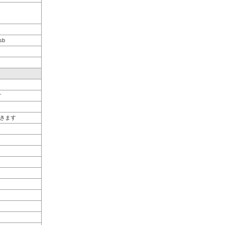
sb
す
きます