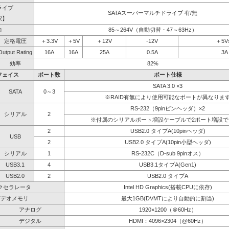
ライブ
SATAスーパーマルチドライブ 有/無
択】
力
85～264V（自動切替・47～63Hz）
定格電圧
＋3.3V
＋5V
＋12V
-12V
＋5V
Output Rating
16A
16A
25A
0.5A
3A
効率
82%
フェイス
ポート数
ポート仕様
SATA 3.0 ×3
SATA
0～3
※RAID有無により使用可能なポートが異なりま
RS-232（9pinピンヘッダ）×2
シリアル
2
※付属のシリアルポート増設ケーブルで2ポート増設で
2
USB2.0 タイプA(10pinヘッダ)
USB
2
USB2.0 タイプA(10pin小型ヘッダ)
シリアル
1
RS-232C（D-sub 9pinオス）
USB3.1
4
USB3.1タイプA(Gen1)
USB2.0
2
USB2.0 タイプA
クセラレータ
Intel HD Graphics(搭載CPUに依存)
ビデオメモリ
最大1GB(DVMTにより自動的に割当)
アナログ
1920×1200（＠60Hz）
デジタル
HDMI：4096×2304（@60Hz）