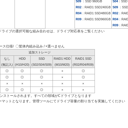
S09
：SSD 960GB
S04
：SSD 
R02
：RAID1 SSD240GB
S09
：SSD
R04
：RAID1 SSD480GB
R02
：RAID
R09
：RAID1 SSD960GB
R04
：RAID
R09
：RAID
ドライブの選択可能な組み合わせは、ドライブ対応表をご覧ください
ス仕様/ 〇筐体内組み込み / ×選べません
追加ストレージ
なし
HDD
SSD
RAID1 HDD
RAID1 SSD
(無記入)
(H10/H20)
(S02/S04/S09)
(M10/M20)
(R02/R04/R09)
◎
◎
◎
×
◎
◎
◎
◎
×
◎
×
×
×
×
×
◎
◎
◎
×
×
インストールされます。すべての領域がCドライブとなります
ーマットとなります。管理ツールにてドライブ容量の割り当てを実施してください