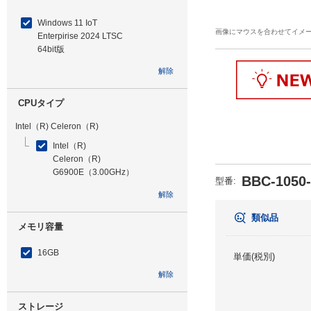
Windows 11 IoT
画像にマウスを合わせてイメ
Enterpirise 2024 LTSC
64bit版
解除
CPUタイプ
Intel（R) Celeron（R)
Intel（R)
Celeron（R)
G6900E（3.00GHz）
BBC-1050
型番
:
解除
類似品
メモリ容量
16GB
単価(税別)
解除
ストレージ