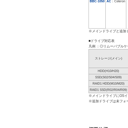
BBC-1050
AC
：Celeron
※メインドライブと追加
■ドライブ対応表
凡例 ：◎リムーバブルケー
ストレージ(メイン)
HDD(H10/H20)
SSD(S02/S04/S09)
RAID1 HDD(M10/M20)
RAID1 SSD(R02/R04/R09)
※メインドライブにOS
※追加ドライブは未フォ