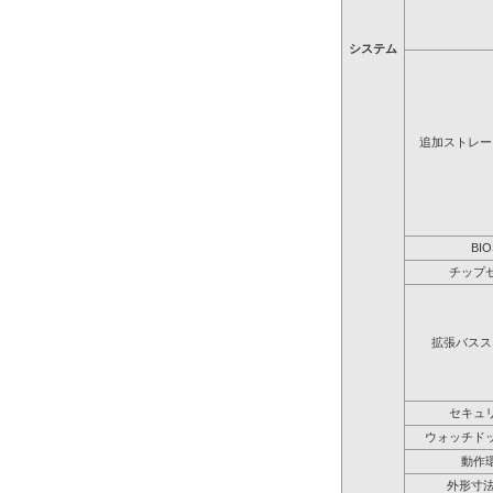
システム
追加ストレー
BIO
チップ
拡張バスス
セキュ
ウォッチド
動作
外形寸法