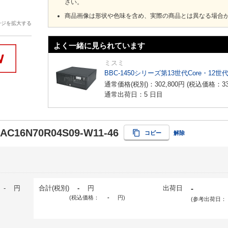
さい。
商品画像は形状や色味を含め、実際の商品とは異なる場合
ージを拡大する
よく一緒に見られています
ミスミ
BBC-1450シリーズ第13世代Core・12世
通常価格(税別)：
302,800
円
(税込価格：
3
通常出荷日：5 日目
-AC16N70R04S09-W11-46
コピー
解除
-
円
合計(税別)
-
円
出荷日
-
(税込価格：
-
円
)
(参考出荷日：