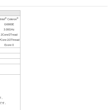
®
®
Intel
Celeron
G6900E
3.00GHz
2Core/2Tread
PCore:2/2Thread
Ecore 0
す。
Dです。