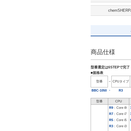
解除
chemSHERP
出荷日
すべて
5日以内
商品仕様
型番選定は6STEPで完
■規格表
型番
−
CPUタイプ
-
BBC-1050
R3
型番
CPU
R9
：Core i9
R7
：Core i7
R5
：Core i5
R3
：Core i3