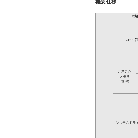
概要仕様
型
CPU【
システム
メモリ
【選択】
システムドラ