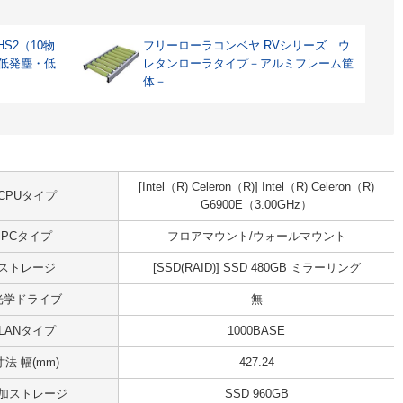
S2（10物
フリーローラコンベヤ RVシリーズ ウ
 低発塵・低
レタンローラタイプ－アルミフレーム筐
体－
[Intel（R) Celeron（R)] Intel（R) Celeron（R)
CPUタイプ
G6900E（3.00GHz）
PCタイプ
フロアマウント/ウォールマウント
ストレージ
[SSD(RAID)] SSD 480GB ミラーリング
光学ドライブ
無
LANタイプ
1000BASE
寸法 幅(mm)
427.24
加ストレージ
SSD 960GB