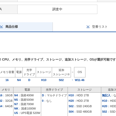
A
調査中
商品仕様
型番リスト
了！CPU、メモリ、光学ドライブ、ストレージ、追加ストレージ、OSが選択可能です
光学
追加
メモリ容量
電源
ストレージ
−
OS
ドライブ
ストレージ※
-
16
N4
D
H10
S02
W11-46
メモリ
電源
光学ドライブ
ストレージ
追加
16
：16GB
N4
：国産400W
D
：マルチドライブ
H10
：HDD 1TB
無記入
：
N5
：国産500W
32
：32GB
0
：なし
H20
：HDD 2TB
H10
：HDD
N7
：国産700W
64
：64GB
S02
：SSD 240GB
H20
：HDD
NK
：国産1000W
S04
：SSD 480GB
S02
：SSD 
U5
：UPS電源 520W