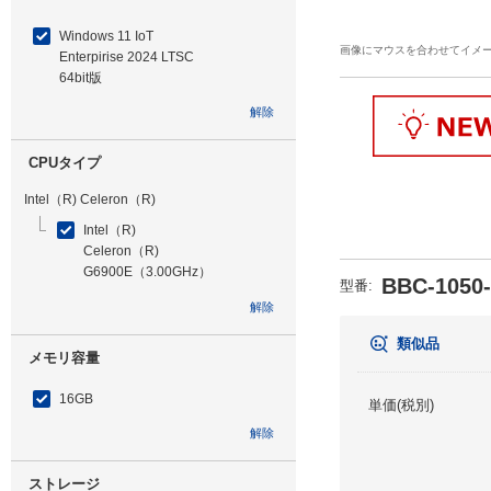
Windows 11 IoT
画像にマウスを合わせてイメ
Enterpirise 2024 LTSC
64bit版
解除
CPUタイプ
Intel（R) Celeron（R)
Intel（R)
Celeron（R)
G6900E（3.00GHz）
BBC-1050
型番
:
解除
類似品
メモリ容量
16GB
単価(税別)
解除
ストレージ