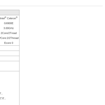
®
®
Intel
Celeron
G6900E
3.00GHz
2Core/2Tread
PCore:2/2Thread
Ecore 0
す。
Dです。