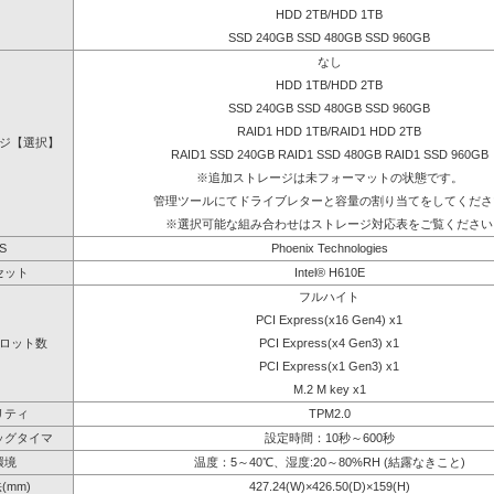
HDD 2TB/HDD 1TB
SSD 240GB SSD 480GB SSD 960GB
なし
HDD 1TB/HDD 2TB
SSD 240GB SSD 480GB SSD 960GB
RAID1 HDD 1TB/RAID1 HDD 2TB
ジ【選択】
RAID1 SSD 240GB RAID1 SSD 480GB RAID1 SSD 960GB
※追加ストレージは未フォーマットの状態です。
管理ツールにてドライブレターと容量の割り当てをしてくださ
※選択可能な組み合わせはストレージ対応表をご覧ください
S
Phoenix Technologies
セット
Intel® H610E
フルハイト
PCI Express(x16 Gen4) x1
ロット数
PCI Express(x4 Gen3) x1
PCI Express(x1 Gen3) x1
M.2 M key x1
リティ
TPM2.0
ッグタイマ
設定時間：10秒～600秒
環境
温度：5～40℃、湿度:20～80%RH (結露なきこと)
(mm)
427.24(W)×426.50(D)×159(H)