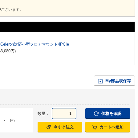
がございます。
代Celeron対応小型フロアマウント4PCIe
33,080
円
)
My部品表保存
数量：
価格を確認
-
円
)
今すぐ注文
カートへ追加