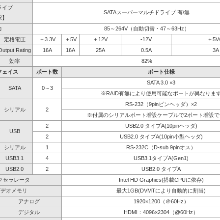
ライブ
SATAスーパーマルチドライブ 有/無
択】
力
85～264V（自動切替・47～63Hz）
定格電圧
＋3.3V
＋5V
＋12V
-12V
＋5V
Output Rating
16A
16A
25A
0.5A
3A
効率
82%
フェイス
ポート数
ポート仕様
SATA 3.0 ×3
SATA
0～3
※RAID有無により使用可能なポートが異なりま
RS-232（9pinピンヘッダ）×2
シリアル
2
※付属のシリアルポート増設ケーブルで2ポート増設で
2
USB2.0 タイプA(10pinヘッダ)
USB
2
USB2.0 タイプA(10pin小型ヘッダ)
シリアル
1
RS-232C（D-sub 9pinオス）
USB3.1
4
USB3.1タイプA(Gen1)
USB2.0
2
USB2.0 タイプA
クセラレータ
Intel HD Graphics(搭載CPUに依存)
ビデオメモリ
最大1GB(DVMTにより自動的に割当)
アナログ
1920×1200（＠60Hz）
デジタル
HDMI：4096×2304（@60Hz）