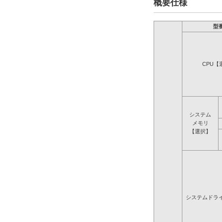
概要仕様
型
CPU【
システム
メモリ
【選択】
システムドラ