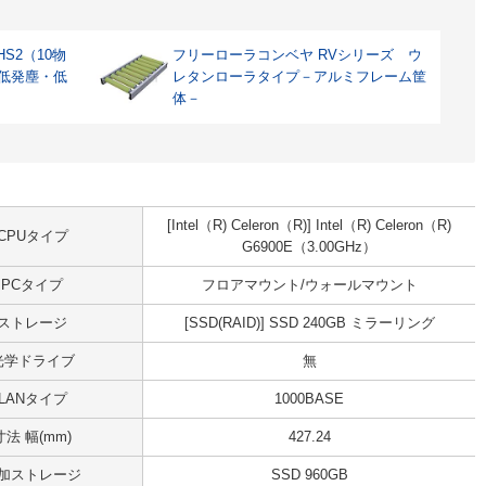
S2（10物
フリーローラコンベヤ RVシリーズ ウ
 低発塵・低
レタンローラタイプ－アルミフレーム筐
体－
[Intel（R) Celeron（R)] Intel（R) Celeron（R)
CPUタイプ
G6900E（3.00GHz）
PCタイプ
フロアマウント/ウォールマウント
ストレージ
[SSD(RAID)] SSD 240GB ミラーリング
光学ドライブ
無
LANタイプ
1000BASE
寸法 幅(mm)
427.24
加ストレージ
SSD 960GB