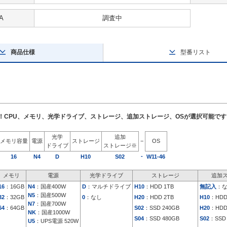
A
調査中
商品仕様
型番リスト
了！CPU、メモリ、光学ドライブ、ストレージ、追加ストレージ、OSが選択可能です
光学
追加
メモリ容量
電源
ストレージ
−
OS
ドライブ
ストレージ※
-
16
N4
D
H10
S02
W11-46
メモリ
電源
光学ドライブ
ストレージ
追加
16
：16GB
N4
：国産400W
D
：マルチドライブ
H10
：HDD 1TB
無記入
：
N5
：国産500W
32
：32GB
0
：なし
H20
：HDD 2TB
H10
：HDD
N7
：国産700W
64
：64GB
S02
：SSD 240GB
H20
：HDD
NK
：国産1000W
S04
：SSD 480GB
S02
：SSD 
U5
：UPS電源 520W