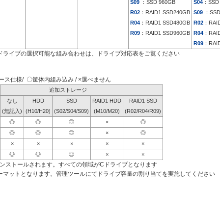
S09
：SSD 960GB
S04
：SSD 
R02
：RAID1 SSD240GB
S09
：SSD
R04
：RAID1 SSD480GB
R02
：RAID
R09
：RAID1 SSD960GB
R04
：RAID
R09
：RAID
ドライブの選択可能な組み合わせは、ドライブ対応表をご覧ください
ス仕様/ 〇筐体内組み込み / ×選べません
追加ストレージ
なし
HDD
SSD
RAID1 HDD
RAID1 SSD
(無記入)
(H10/H20)
(S02/S04/S09)
(M10/M20)
(R02/R04/R09)
◎
◎
◎
×
◎
◎
◎
◎
×
◎
×
×
×
×
×
◎
◎
◎
×
×
インストールされます。すべての領域がCドライブとなります
ーマットとなります。管理ツールにてドライブ容量の割り当てを実施してください