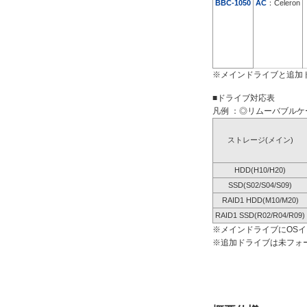
BBC-1050
AC
：Celeron
※メインドライブと追加
■ドライブ対応表
凡例 ：◎リムーバブルケー
ストレージ(メイン)
HDD(H10/H20)
SSD(S02/S04/S09)
RAID1 HDD(M10/M20)
RAID1 SSD(R02/R04/R09)
※メインドライブにOS
※追加ドライブは未フォ