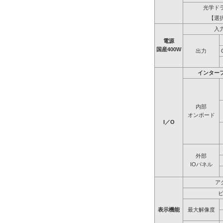
光学ド
【選
入
電源
国産400W
出力
インター
内部
オンボード
I／O
外部
IOパネル
ア
表示機能
最大解像度