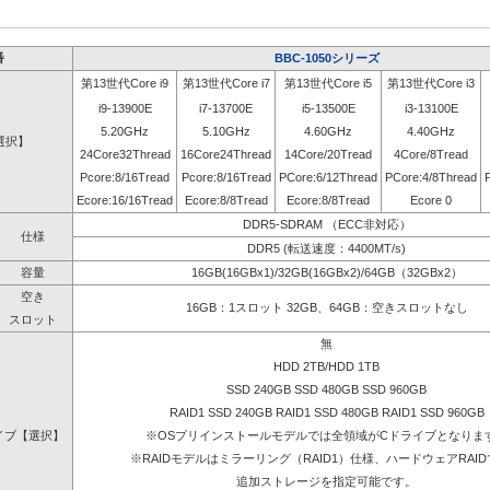
番
BBC-1050シリーズ
第13世代Core i9
第13世代Core i7
第13世代Core i5
第13世代Core i3
i9-13900E
i7-13700E
i5-13500E
i3-13100E
5.20GHz
5.10GHz
4.60GHz
4.40GHz
選択】
24Core32Thread
16Core24Thread
14Core/20Tread
4Core/8Tread
Pcore:8/16Tread
Pcore:8/16Tread
PCore:6/12Thread
PCore:4/8Thread
Ecore:16/16Tread
Ecore:8/8Tread
Ecore:8/8Tread
Ecore 0
DDR5-SDRAM （ECC非対応）
仕様
DDR5 (転送速度：4400MT/s)
容量
16GB(16GBx1)/32GB(16GBx2)/64GB（32GBx2）
空き
16GB：1スロット 32GB、64GB：空きスロットなし
スロット
無
HDD 2TB/HDD 1TB
SSD 240GB SSD 480GB SSD 960GB
RAID1 SSD 240GB RAID1 SSD 480GB RAID1 SSD 960GB
イブ【選択】
※OSプリインストールモデルでは全領域がCドライブとなりま
※RAIDモデルはミラーリング（RAID1）仕様、ハードウェアRAI
追加ストレージを指定可能です。