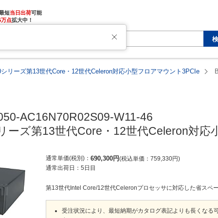
最短
当日出荷
5万点
拡大中！
050シリーズ第13世代Core・12世代Celeron対応小型フロアマウント3PCIe
050-AC16N70R02S09-W11-46

0シリーズ第13世代Core・12世代Celeron
通常単価(税別)
690,300
円
税込単価
759,330
円
通常出荷日：
5日目
第13世代Intel Core/12世代Celeronプロセッサに対応した省ス
受注状況により、最短納期がカタログ表記よりも長くなる