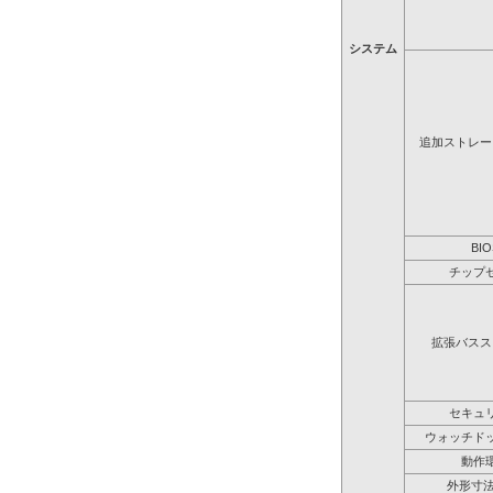
システム
追加ストレー
BIO
チップ
拡張バスス
セキュ
ウォッチド
動作
外形寸法