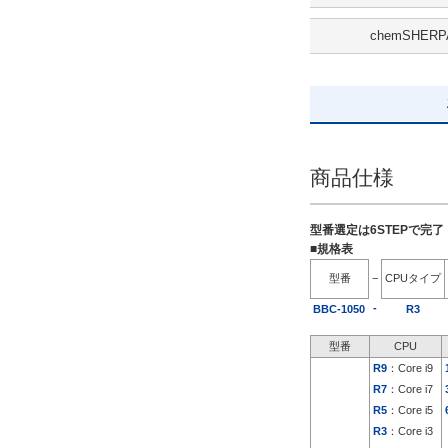
解除
chemSHERP
出荷日
すべて
5日以内
商品仕様
型番選定は6STEPで完
■規格表
型番
−
CPUタイプ
-
BBC-1050
R3
型番
CPU
R9
：Core i9
R7
：Core i7
R5
：Core i5
R3
：Core i3