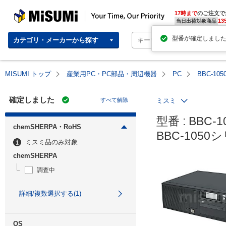
MISUMI | Your Time, Our Priority
17時まで
のご注文で
13
当日出荷対象商品
カテゴリ・メーカーから探す
MISUMI トップ
産業用PC・PC部品・周辺機器
PC
BBC-1
確定しました
すべて解除
ミスミ
型番 : BBC-1
chemSHERPA・RoHS
BBC-105
ミスミ品のみ対象
chemSHERPA
調査中
詳細/複数選択する(1)
OS