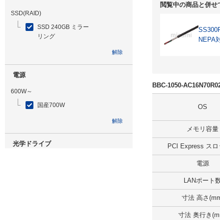
閲覧中の商品と併せ
SSD(RAID)
SSD 240GB ミラー
SS300
リング
NEPA
解除
電源
BBC-1050-AC16N70
600W～
国産700W
OS
解除
メモリ容量
光学ドライブ
PCI Express 
無
電源
解除
LANポート
寸法 高さ(mm
追加ストレージ
寸法 奥行き(m
SSD 960GB