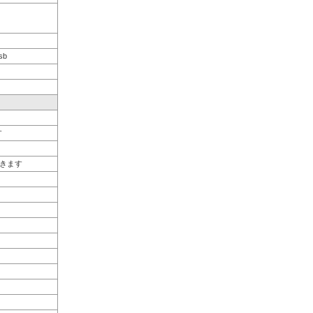
sb
す
きます