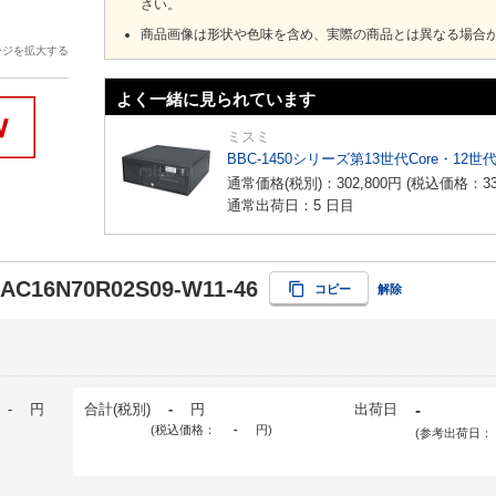
さい。
商品画像は形状や色味を含め、実際の商品とは異なる場合
ージを拡大する
よく一緒に見られています
ミスミ
BBC-1450シリーズ第13世代Core・12世
通常価格(税別)：
302,800
円
(税込価格：
3
通常出荷日：5 日目
-AC16N70R02S09-W11-46
コピー
解除
-
円
合計(税別)
-
円
出荷日
-
(税込価格：
-
円
)
(参考出荷日：