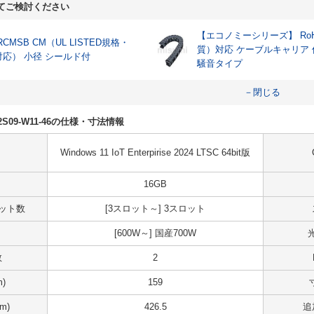
てご検討ください
【エコノミーシリーズ】 RoH
RCMSB CM（UL LISTED規格・
質）対応 ケーブルキャリア
対応） 小径 シールド付
騒音タイプ
－閉じる
R02S09-W11-46の仕様・寸法情報
Windows 11 IoT Enterpirise 2024 LTSC 64bit版
16GB
スロット数
[3スロット～] 3スロット
[600W～] 国産700W
数
2
)
159
m)
426.5
追