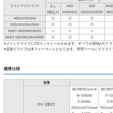
ストレージ(メイン)
なし
HDD
SSD
RAI
(無記入)
(H10/H20)
(S02/S04/S09)
(M1
HDD(H10/H20)
◎
◎
◎
SSD(S02/S04/S09)
◎
◎
◎
RAID1 HDD(M10/M20)
×
×
×
RAID1 SSD(R02/R04/R09)
◎
◎
◎
※メインドライブにOSインストールされます。すべての領域がCド
※追加ドライブは未フォーマットとなります。管理ツールにてドライ
概要仕様
型番
第13世代Core i9
第13世代C
i9-13900E
i7-1
5.20GHz
5.1
CPU【選択】
24Core32Thread
16Core2