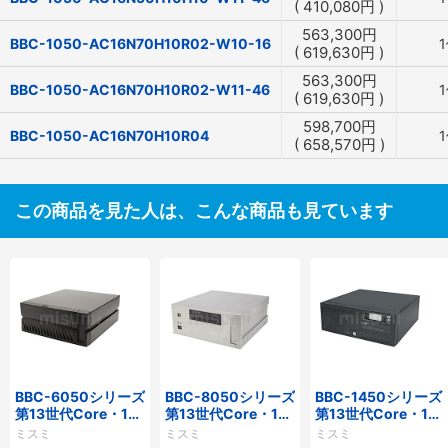
(
410,080
円
)
563,300
円
BBC-1050-AC16N70H10R02-W10-16
(
619,630
円
)
563,300
円
BBC-1050-AC16N70H10R02-W11-46
(
619,630
円
)
598,700
円
BBC-1050-AC16N70H10R04
(
658,570
円
)
この商品を見た人は、こんな商品も見ています
BBC-6050シリーズ
BBC-8050シリーズ
BBC-1450シリーズ
第13世代Core・12
第13世代Core・12
第13世代Core・12
世代Celeron対応小
世代Celeron対応フ
世代Celeron対応小
ミスミ
ミスミ
ミスミ
型フロアマウント
ロアマウント3PCIe
型フロアマウント