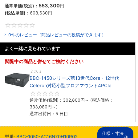
553,300
通常単価(税別)：
円
(税込単価)：
608,630
円
0
0件のレビュー（商品レビューの投稿ができます）
よく一緒に見られています
閲覧中の商品と併せてご検討ください
ミスミ
BBC-1450シリーズ第13世代Core・12世代
Celeron対応小型フロアマウント4PCIe
0
通常価格(税別)：
302,800
円
～
(税込価格：
333,080
円
～)
通常出荷日：5 日目
仕様・寸法

型番:
BBC-1050-AC16N70H10R02