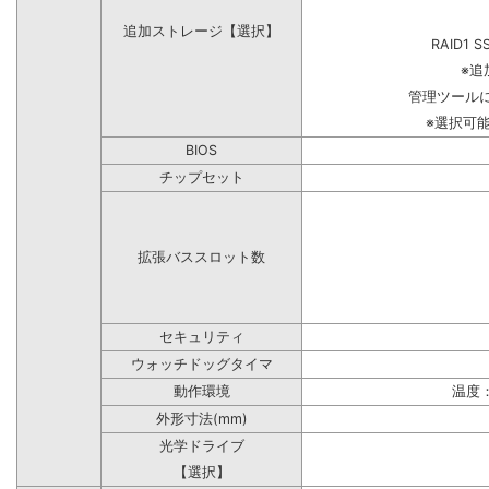
追加ストレージ【選択】
RAID1 S
※追
管理ツール
※選択可
BIOS
チップセット
拡張バススロット数
セキュリティ
ウォッチドッグタイマ
動作環境
温度：
外形寸法(mm)
光学ドライブ
【選択】