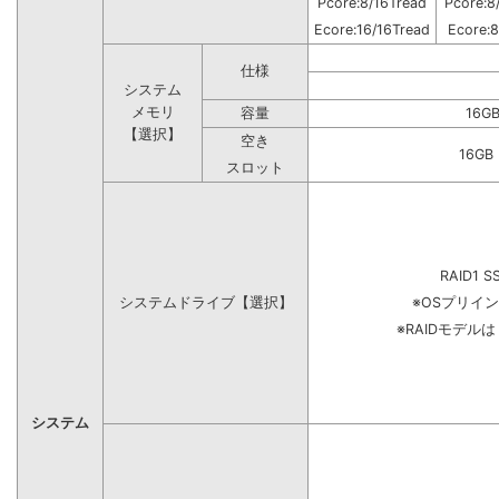
Pcore:8/16Tread
Pcore:8
Ecore:16/16Tread
Ecore:8
仕様
システム
メモリ
容量
16G
【選択】
空き
16G
スロット
RAID1 S
システムドライブ【選択】
※OSプリイ
※RAIDモデル
システム