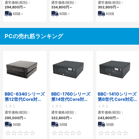
通常価格(税別)：
通常価格(税別)：
通常価格(税別)：
3PCIe
4PCIe
294,800
円
～
334,800
円
～
302,800
円
～
5
日目～
5
日目～
5
日目
PCの売れ筋ランキング
BBC-6340シリーズ
BBC-1760シリーズ
BBC-1410シリーズ
第12世代Core対応
第14世代Core対応
第6世代 Core対応フ
小型フロアマウント
小型フロアマウント
ロアマウントFAPC
ミスミ
ミスミ
ミスミ
PC2PCI/2PCIe
3PCIe
3PCI・3PCIe
通常価格(税別)：
通常価格(税別)：
通常価格(税別)：
295,000
円
～
322,800
円
～
243,600
円
～
5日目
5日目
5日目
0
0