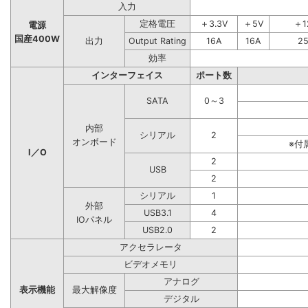
入力
定格電圧
＋3.3V
＋5V
＋1
電源
国産400W
出力
Output Rating
16A
16A
2
効率
インターフェイス
ポート数
SATA
0～3
内部
シリアル
2
オンボード
※付
I／O
2
USB
2
シリアル
1
外部
USB3.1
4
IOパネル
USB2.0
2
アクセラレータ
ビデオメモリ
アナログ
表示機能
最大解像度
デジタル