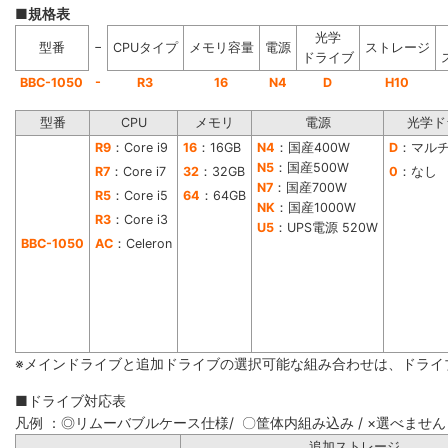
■規格表
光学
−
型番
CPUタイプ
メモリ容量
電源
ストレージ
ドライブ
-
BBC-1050
R3
16
N4
D
H10
型番
CPU
メモリ
電源
光学ド
R9
：Core i9
16
：16GB
N4
：国産400W
D
：マル
N5
：国産500W
R7
：Core i7
32
：32GB
0
：なし
N7
：国産700W
R5
：Core i5
64
：64GB
NK
：国産1000W
R3
：Core i3
U5
：UPS電源 520W
BBC-1050
AC
：Celeron
※メインドライブと追加ドライブの選択可能な組み合わせは、ドライ
■ドライブ対応表
凡例 ：◎リムーバブルケース仕様/ 〇筐体内組み込み / ×選べません
追加ストレー