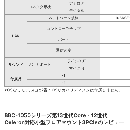
アナログ
コネクタ形状
デジタル
ネットワーク規格
10BASE
コントローラチップ
LAN
ポート
通信速度
ラインOUT
サウンド
入出力ポート
マイクIN
-1
付属品
-2
※OSなしモデルには2番：OSリカバリディスクは付属しません。
BBC-1050シリーズ第13世代Core・12世代
Celeron対応小型フロアマウント3PCIeのレビュー