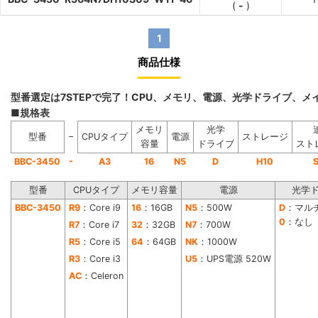
(
-
)
1
商品仕様
型番選定は7STEPで完了！CPU、メモリ、電源、光学ドライブ、
■規格表
メモリ
光学
−
型番
CPUタイプ
電源
ストレージ
容量
ドライブ
スト
-
BBC-3450
A3
16
N5
D
H10
型番
CPUタイプ
メモリ容量
電源
光学
BBC-3450
R9
：Core i9
16
：16GB
N5
：500W
D
：マル
0
：なし
R7
：Core i7
32
：32GB
N7
：700W
R5
：Core i5
64
：64GB
NK
：1000W
R3
：Core i3
U5
：UPS電源 520W
AC
：Celeron