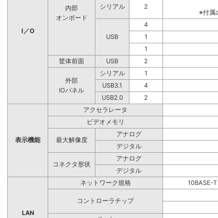
シリアル
2
内部
※付属
オンボード
4
I／O
USB
1
1
筐体前面
USB
2
シリアル
1
外部
USB3.1
4
IOパネル
USB2.0
2
アクセラレータ
ビデオメモリ
アナログ
表示機能
最大解像度
デジタル
アナログ
コネクタ形状
デジタル
ネットワーク規格
10BASE-
コントローラチップ
LAN