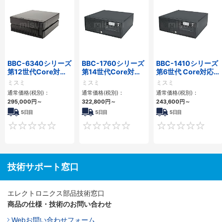
BBC-6340シリーズ
BBC-1760シリーズ
BBC-1410シリーズ
第12世代Core対応
第14世代Core対応
第6世代 Core対応フ
小型フロアマウント
小型フロアマウント
ロアマウントFAPC
ミスミ
ミスミ
ミスミ
PC2PCI/2PCIe
3PCIe
3PCI・3PCIe
通常価格(税別)：
通常価格(税別)：
通常価格(税別)：
295,000
円
～
322,800
円
～
243,600
円
～
5日目
5日目
5日目
0
0
技術サポート窓口
エレクトロニクス部品技術窓口
商品の仕様・技術のお問い合わせ
Webお問い合わせフォーム