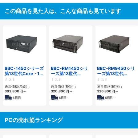
この商品を見た人は、こんな商品も見ています
BBC-1450シリーズ
BBC-RM1450シリ
BBC-RM9450シリ
第13世代Core・12
ーズ第13世代
ーズ第13世代
世代Celeron対応小
Core・12世代
Core・12世代
ミスミ
ミスミ
ミスミ
型フロアマウント
Celeron対応ラック
Celeron対応ラック
通常価格(税別)：
通常価格(税別)：
通常価格(税別)：
4PCIe
マウント4PCIe
マウント4PCIe
302,800
円
～
320,800
円
～
326,800
円
～
5
日目
5
日目～
5
日目～
PCの売れ筋ランキング