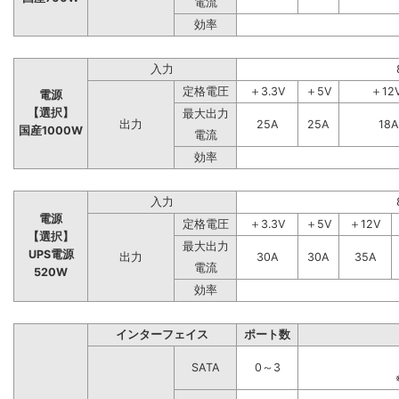
電流
効率
入力
定格電圧
＋3.3V
＋5V
＋12
電源
【選択】
最大出力
出力
25A
25A
18A
国産1000W
電流
効率
入力
電源
定格電圧
＋3.3V
＋5V
＋12V
【選択】
最大出力
UPS電源
出力
30A
30A
35A
電流
520W
効率
インターフェイス
ポート数
SATA
0～3