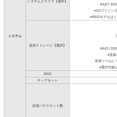
システムドライブ【選択】
RAID1 SS
※OSプリイン
※RAIDモデルは
システム
追加ストレージ【選択】
RAID1 SS
※追
管理ツールに
※選択可能
BIOS
チップセット
拡張バススロット数