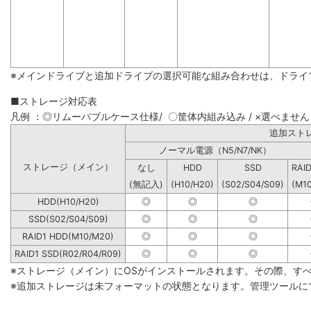
※メインドライブと追加ドライブの選択可能な組み合わせは、ドライ
■ストレージ対応表
凡例 ：◎リムーバブルケース仕様/ 〇筐体内組み込み / ×選べません
追加
ノーマル電源（N5/N7/NK）
ストレージ（メイン）
なし
HDD
SSD
RAI
(無記入)
(H10/H20)
(S02/S04/S09)
(M1
HDD(H10/H20)
◎
◎
◎
SSD(S02/S04/S09)
◎
◎
◎
RAID1 HDD(M10/M20)
◎
◎
◎
RAID1 SSD(R02/R04/R09)
◎
◎
◎
※ストレージ（メイン）にOSがインストールされます。その際、す
※追加ストレージは未フォーマットの状態となります。管理ツールに