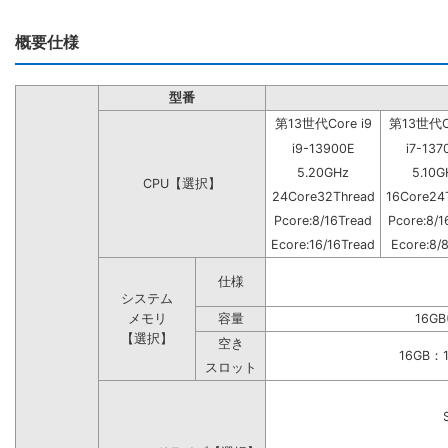
概要仕様
型番
第13世代Core i9
第13世代Co
i9-13900E
i7-137
5.20GHz
5.10G
CPU【選択】
24Core32Thread
16Core24
Pcore:8/16Tread
Pcore:8/1
Ecore:16/16Tread
Ecore:8/
仕様
システム
メモリ
容量
16GB
【選択】
空き
16GB
スロット