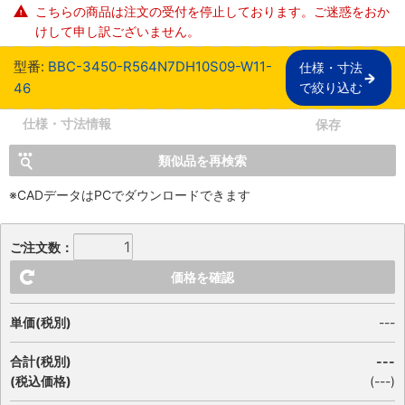
こちらの商品は注文の受付を停止しております。ご迷惑をおか
けして申し訳ございません。
型番:
BBC-3450-R564N7DH10S09-W11-
仕様・寸法

46
で絞り込む
仕様・寸法情報
保存
類似品を再検索
※CADデータはPCでダウンロードできます
ご注文数：
価格を確認
単価(税別)
---
合計(税別)
---
(税込価格)
(
---
)