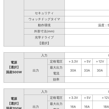
セキュリティ
ウォッチドッグタイマ
動作環境
温度：5
外形寸法(mm)
光学ドライブ
【選択】
入力
定格電圧
＋3.3V
＋5V
＋12V
電源
【選択】
最大出力
出力
30A
33A
30A
国産500W
電流
効率
入力
定格電圧
＋3.3V
＋5V
＋12
電源
【選択】
最大出力
出力
16A
16A
18A
国産700W