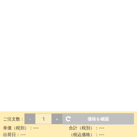
ご注文数：
価格を確認
-
+
単価（税別）：
---
合計（税別）：
---
出荷日：
---
（税込価格）：
---