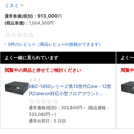
Celeron対応フロアマウント4PCIe
ミスミ
913,000
通常単価(税別)：
円
(税込単価)：
1,004,300
円
0
0件のレビュー（商品レビューの投稿ができます）
よく一緒に見られています
よく一
閲覧中の商品と併せてご検討ください
閲覧
ミスミ
BBC-1450シリーズ第13世代Core・12世
代Celeron対応小型フロアマウント
4PCIe
0
通常価格(税別)：
302,800
円
～
(税込価格：
333,080
円
～)
通常出荷日：5 日目