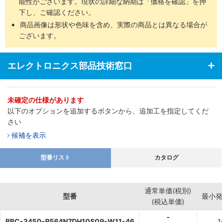
能性がございます。現状の詳細な納期は「価格を確認」を押
下し、ご確認ください。
商品画像は形状や色味を含め、実際の商品とは異なる場合が
ございます。
エレクトロニクス部品技術窓口
未確定の仕様があります
以下のオプションを追加するボタンから、追加工を指定してくだ
さい
候補を表示
型番リスト
カタログ
通常単価(税別)
型番
最小
(税込単価)
-
BBC-3450-R564N7DH10S09-W11-46