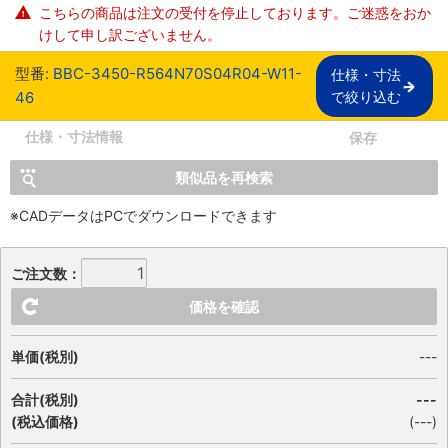
こちらの商品は注文の受付を停止しております。ご迷惑をおか
けして申し訳ございません。
型番:
BBC-3450-R564N70S04R04-W11-
仕様・寸法

46
で絞り込む
仕様・寸法情報
保存
類似品を再検索
※CADデータはPCでダウンロードできます
ご注文数：
価格を確認
単価(税別)
---
合計(税別)
---
(税込価格)
(
---
)