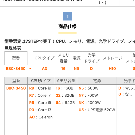
(
-
)
1
商品仕様
型番選定は7STEPで完了！CPU、メモリ、電源、光学ドライブ、
■規格表
メモリ
光学
−
型番
CPUタイプ
電源
ストレージ
容量
ドライブ
スト
-
BBC-3450
A3
16
N5
D
H10
型番
CPUタイプ
メモリ容量
電源
光学
BBC-3450
R9
：Core i9
16
：16GB
N5
：500W
D
：マル
0
：なし
R7
：Core i7
32
：32GB
N7
：700W
R5
：Core i5
64
：64GB
NK
：1000W
R3
：Core i3
U5
：UPS電源 520W
AC
：Celeron