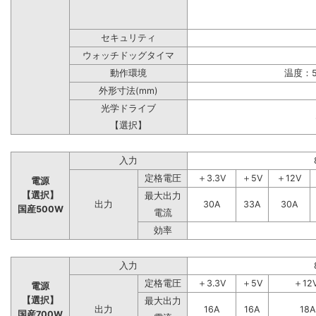
セキュリティ
ウォッチドッグタイマ
動作環境
温度：5
外形寸法(mm)
光学ドライブ
【選択】
入力
定格電圧
＋3.3V
＋5V
＋12V
電源
【選択】
最大出力
出力
30A
33A
30A
国産500W
電流
効率
入力
定格電圧
＋3.3V
＋5V
＋12
電源
【選択】
最大出力
出力
16A
16A
18A
国産700W