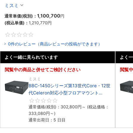
Celeron対応フロアマウント4PCIe
ミスミ
1,100,700
通常単価(税別)：
円
(税込単価)：
1,210,770
円
0
0件のレビュー（商品レビューの投稿ができます）
よく一緒に見られています
よく一
閲覧中の商品と併せてご検討ください
閲覧
ミスミ
BBC-1450シリーズ第13世代Core・12世
代Celeron対応小型フロアマウント
4PCIe
0
通常価格(税別)：
302,800
円
～
(税込価格：
333,080
円
～)
通常出荷日：5 日目