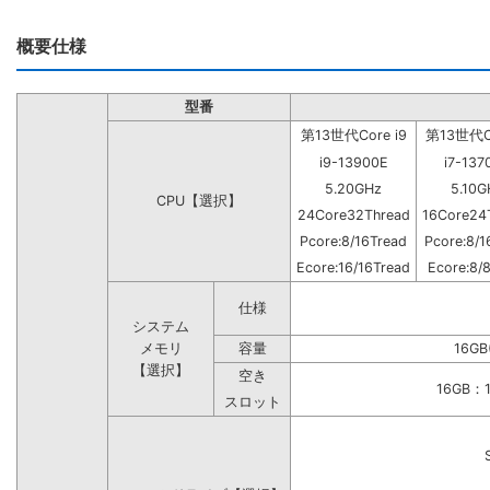
概要仕様
型番
第13世代Core i9
第13世代Co
i9-13900E
i7-137
5.20GHz
5.10G
CPU【選択】
24Core32Thread
16Core24
Pcore:8/16Tread
Pcore:8/1
Ecore:16/16Tread
Ecore:8/
仕様
システム
メモリ
容量
16GB
【選択】
空き
16GB
スロット