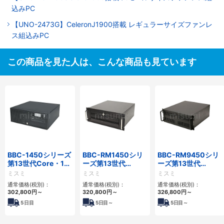
込みPC
【UNO-2473G】CeleronJ1900搭載 レギュラーサイズファンレ
ス組込みPC
この商品を見た人は、こんな商品も見ています
BBC-1450シリーズ
BBC-RM1450シリ
BBC-RM9450シリ
第13世代Core・12
ーズ第13世代
ーズ第13世代
世代Celeron対応小
Core・12世代
Core・12世代
ミスミ
ミスミ
ミスミ
型フロアマウント
Celeron対応ラック
Celeron対応ラック
通常価格(税別)：
通常価格(税別)：
通常価格(税別)：
4PCIe
マウント4PCIe
マウント4PCIe
302,800
円
～
320,800
円
～
326,800
円
～
5
日目
5
日目～
5
日目～