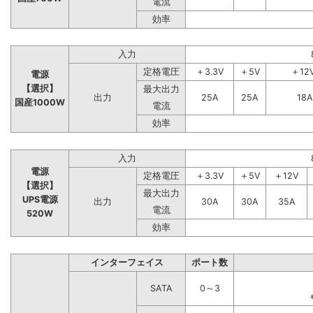
電流
効率
入力
定格電圧
＋3.3V
＋5V
＋12
電源
【選択】
最大出力
出力
25A
25A
18A
国産1000W
電流
効率
入力
電源
定格電圧
＋3.3V
＋5V
＋12V
【選択】
最大出力
UPS電源
出力
30A
30A
35A
電流
520W
効率
インターフェイス
ポート数
SATA
0～3