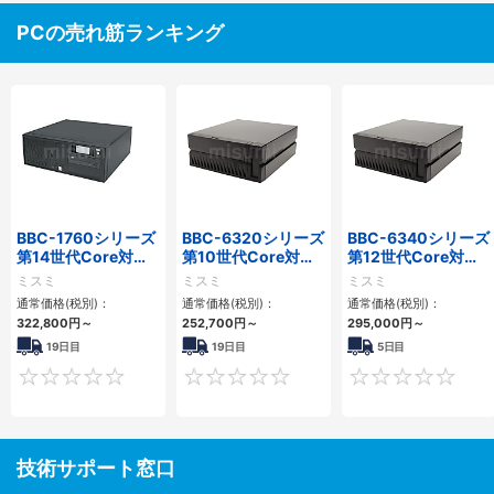
PCの売れ筋ランキング
BBC-1760シリーズ
BBC-6320シリーズ
BBC-6340シリーズ
第14世代Core対応
第10世代Core対応
第12世代Core対応
小型フロアマウント
小型フロアマウント
小型フロアマウント
ミスミ
ミスミ
ミスミ
3PCIe
FAPC 2PCI・2PCIe
PC2PCI/2PCIe
通常価格(税別)：
通常価格(税別)：
通常価格(税別)：
322,800
円
～
252,700
円
～
295,000
円
～
19日目
19日目
5日目
0
0
技術サポート窓口