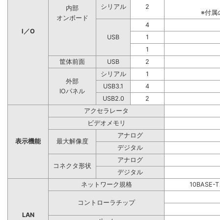
シリアル
2
内部
※付属
オンボード
4
I／O
USB
1
1
筐体前面
USB
2
シリアル
1
外部
USB3.1
4
IOパネル
USB2.0
2
アクセラレータ
ビデオメモリ
アナログ
表示機能
最大解像度
デジタル
アナログ
コネクタ形状
デジタル
ネットワーク規格
10BASE-
コントローラチップ
LAN