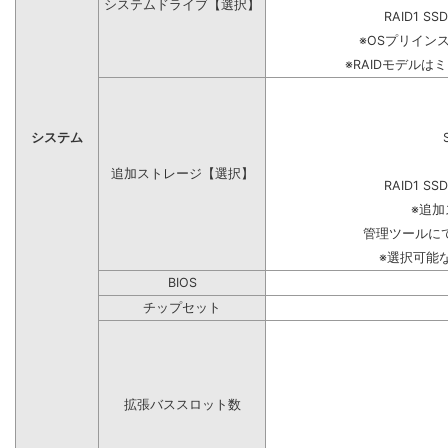
システムドライブ【選択】
RAID1 SS
※OSプリイン
※RAIDモデルは
システム
追加ストレージ【選択】
RAID1 SS
※追
管理ツールに
※選択可能
BIOS
チップセット
拡張バススロット数