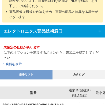
能性がございます。現状の詳細な納期は「価格を確認」を押
下し、ご確認ください。
商品画像は形状や色味を含め、実際の商品とは異なる場合が
ございます。
エレクトロニクス部品技術窓口
未確定の仕様があります
以下のオプションを追加するボタンから、追加工を指定してくだ
さい
候補を表示
型番リスト
カタログ
通常単価(税別)
型番
最小
(税込単価)
-
BBC-3450-R564N70S04R04-W11-46