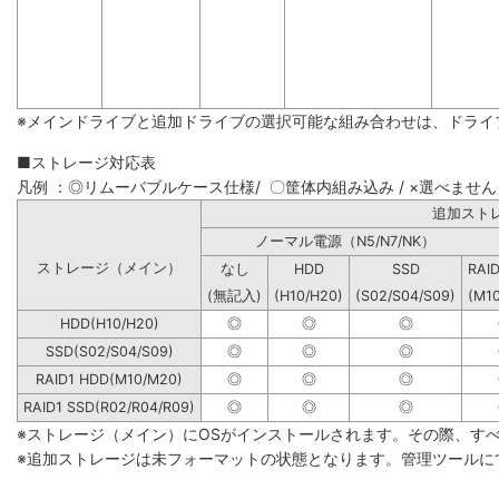
※メインドライブと追加ドライブの選択可能な組み合わせは、ドライ
■ストレージ対応表
凡例 ：◎リムーバブルケース仕様/ 〇筐体内組み込み / ×選べません
追加
ノーマル電源（N5/N7/NK）
ストレージ（メイン）
なし
HDD
SSD
RAI
(無記入)
(H10/H20)
(S02/S04/S09)
(M1
HDD(H10/H20)
◎
◎
◎
SSD(S02/S04/S09)
◎
◎
◎
RAID1 HDD(M10/M20)
◎
◎
◎
RAID1 SSD(R02/R04/R09)
◎
◎
◎
※ストレージ（メイン）にOSがインストールされます。その際、す
※追加ストレージは未フォーマットの状態となります。管理ツールに