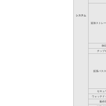
システム
追加ストレ
BI
チップ
拡張バス
セキュ
ウォッチド
動作