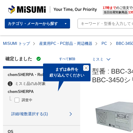
MISUMI | Your Time, Our Priority
17時まで
のご注文で
13
当日出荷対象商品
カテゴリ・メーカーから探す
MISUMI トップ
産業用PC・PC部品・周辺機器
PC
BBC-34
確定しました
すべて解除
ミスミ
まずは条件を

型番 : BBC-3
chemSHERPA・RoHS
絞り込んでください
BBC-3450
ミスミ品のみ対象
chemSHERPA
調査中
詳細/複数選択する(1)
OS