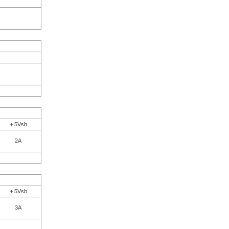
＋5Vsb
2A
＋5Vsb
3A