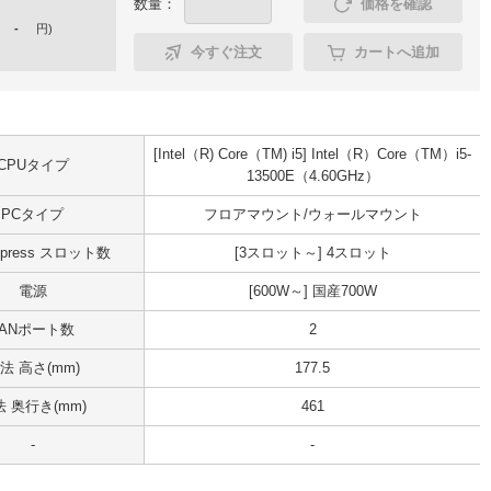
数量：
価格を確認
-
円
)
今すぐ注文
カートへ追加
[Intel（R) Core（TM) i5] Intel（R）Core（TM）i5-
CPUタイプ
13500E（4.60GHz）
PCタイプ
フロアマウント/ウォールマウント
Express スロット数
[3スロット～] 4スロット
電源
[600W～] 国産700W
LANポート数
2
法 高さ(mm)
177.5
 奥行き(mm)
461
-
-