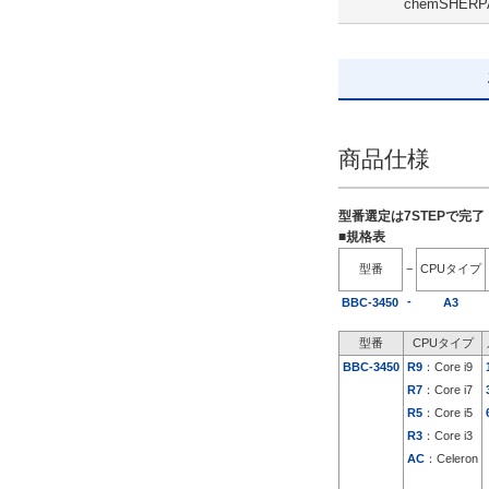
chemSHERP
SSD 480GB ミラーリング
解除
出荷日
すべて
商品仕様
5日以内
型番選定は7STEPで完
■規格表
型番
−
CPUタイプ
-
BBC-3450
A3
型番
CPUタイプ
BBC-3450
R9
：Core i9
R7
：Core i7
R5
：Core i5
R3
：Core i3
AC
：Celeron