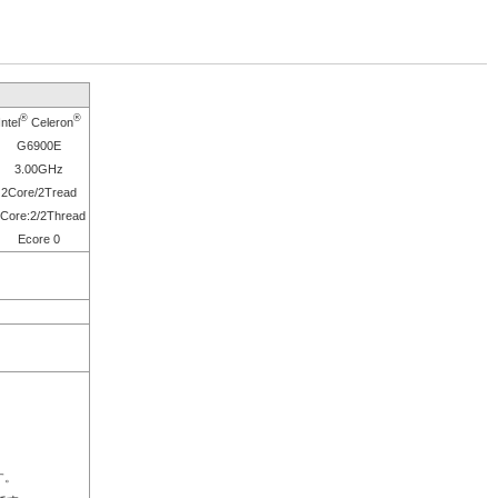
®
®
Intel
Celeron
G6900E
3.00GHz
2Core/2Tread
Core:2/2Thread
Ecore 0
す。