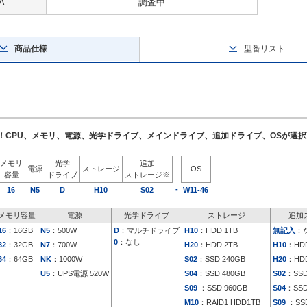
A
調査中
商品仕様
型番リスト
了！CPU、メモリ、電源、光学ドライブ、メインドライブ、追加ドライブ、OSが選
メモリ
光学
追加
電源
ストレージ
−
OS
容量
ドライブ
ストレージ※
-
16
N5
D
H10
S02
W11-46
メモリ容量
電源
光学ドライブ
ストレージ
追加
16
：16GB
N5
：500W
D
：マルチドライブ
H10
：HDD 1TB
無記入
：
0
：なし
32
：32GB
N7
：700W
H20
：HDD 2TB
H10
：HDD
64
：64GB
NK
：1000W
S02
：SSD 240GB
H20
：HDD
U5
：UPS電源 520W
S04
：SSD 480GB
S02
：SSD
S09
：SSD 960GB
S04
：SSD
M10
：RAID1 HDD1TB
S09
：SSD