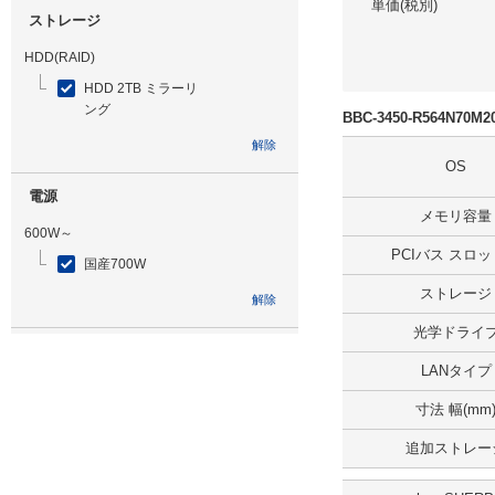
単価(税別)
ストレージ
HDD(RAID)
HDD 2TB ミラーリ
ング
BBC-3450-R564N70
解除
OS
電源
メモリ容量
600W～
PCIバス スロ
国産700W
ストレージ
解除
光学ドライ
光学ドライブ
LANタイプ
無
寸法 幅(mm
解除
追加ストレー
追加ストレージ