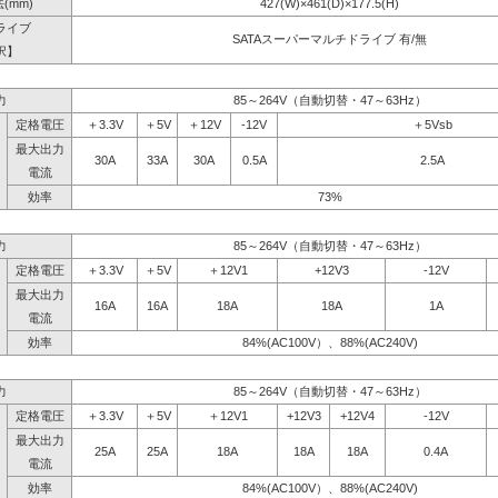
(mm)
427(W)×461(D)×177.5(H)
ライブ
SATAスーパーマルチドライブ 有/無
択】
力
85～264V（自動切替・47～63Hz）
定格電圧
＋3.3V
＋5V
＋12V
-12V
＋5Vsb
最大出力
30A
33A
30A
0.5A
2.5A
電流
効率
73%
力
85～264V（自動切替・47～63Hz）
定格電圧
＋3.3V
＋5V
＋12V1
+12V3
-12V
最大出力
16A
16A
18A
18A
1A
電流
効率
84%(AC100V）、88%(AC240V)
力
85～264V（自動切替・47～63Hz）
定格電圧
＋3.3V
＋5V
＋12V1
+12V3
+12V4
-12V
最大出力
25A
25A
18A
18A
18A
0.4A
電流
効率
84%(AC100V）、88%(AC240V)