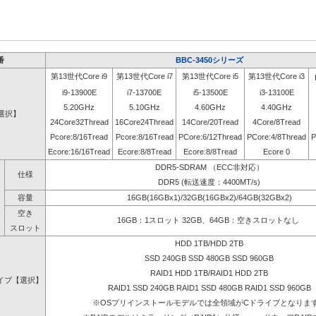
番
BBC-3450シリーズ
第13世代Core i9
第13世代Core i7
第13世代Core i5
第13世代Core i3
i9-13900E
i7-13700E
i5-13500E
i3-13100E
5.20GHz
5.10GHz
4.60GHz
4.40GHz
選択】
24Core32Thread
16Core24Thread
14Core/20Tread
4Core/8Tread
Pcore:8/16Tread
Pcore:8/16Tread
PCore:6/12Thread
PCore:4/8Thread
P
Ecore:16/16Tread
Ecore:8/8Tread
Ecore:8/8Tread
Ecore 0
DDR5-SDRAM （ECC非対応）
仕様
DDR5 (転送速度：4400MT/s)
容量
16GB(16GBx1)/32GB(16GBx2)/64GB(32GBx2)
空き
16GB：1スロット 32GB、64GB：空きスロットなし
スロット
HDD 1TB/HDD 2TB
SSD 240GB SSD 480GB SSD 960GB
RAID1 HDD 1TB/RAID1 HDD 2TB
イブ【選択】
RAID1 SSD 240GB RAID1 SSD 480GB RAID1 SSD 960GB
※OSプリインストールモデルでは全領域がCドライブとなりま