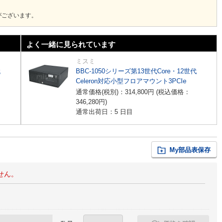
がございます。
よく一緒に見られています
ミスミ
代
BBC-1050シリーズ第13世代Core・12世代
Celeron対応小型フロアマウント3PCIe
通常価格(税別)：
314,800
円
(税込価格：
346,280
円
)
通常出荷日：5 日目
My部品表保存
せん。