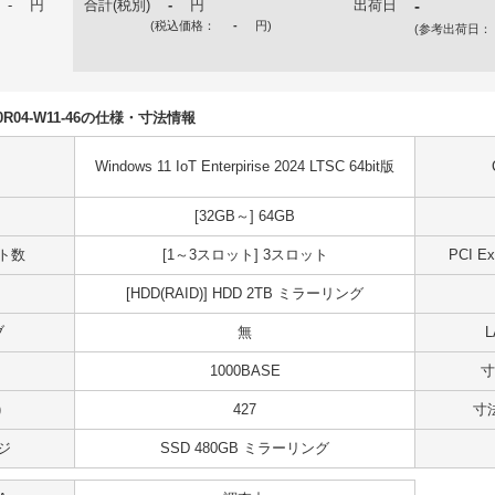
-
円
合計(税別)
-
円
出荷日
-
(税込価格：
-
円
)
(参考出荷日：
M20R04-W11-46の仕様・寸法情報
Windows 11 IoT Enterpirise 2024 LTSC 64bit版
[32GB～] 64GB
ット数
[1～3スロット] 3スロット
PCI 
[HDD(RAID)] HDD 2TB ミラーリング
ブ
無
1000BASE
寸
)
427
寸法
ジ
SSD 480GB ミラーリング