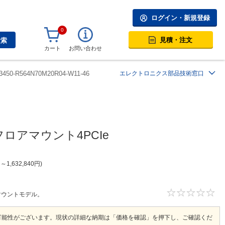
ログイン・新規登録
0
見積・注文
検索
カート
お問い合わせ
3450-R564N70M20R04-W11-46
エレクトロニクス部品技術窓口
応フロアマウント4PCIe
円
～
1,632,840
円
ロアマウントモデル。
可能性がございます。現状の詳細な納期は「価格を確認」を押下し、ご確認くだ