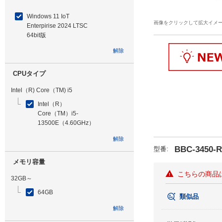
Windows 11 IoT
画像をクリックして拡大イメ
Enterpirise 2024 LTSC
64bit版
解除
CPUタイプ
Intel（R) Core（TM) i5
Intel（R）
Core（TM）i5-
13500E（4.60GHz）
解除
BBC-3450-R
型番
:
メモリ容量
こちらの商品
32GB～
64GB
類似品
解除