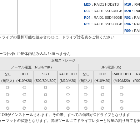
M20
：RAID1 HDD2TB
M10
：RAI
R02
：RAID1 SSD240GB
M20
：RAI
R04
：RAID1 SSD480GB
R02
：RAI
R09
：RAID1 SSD960GB
R04
：RAI
R09
：RAI
ドライブの選択可能な組み合わせは、ドライブ対応表をご覧ください
ス仕様/ 〇筐体内組み込み / ×選べません
追加ストレージ
ノーマル電源（N5/N7/NK）
UPS電源(U5)
なし
HDD
SSD
RAID1 HDD
なし
HDD
RAID1 HDD
RA
(無記入)
(H10/H20)
(S02/S04/S09)
(M10/M20)
(無記入)
(H10/H20)
(M10/M20)
(R0
◎
◎
◎
◎
◎
◎
◎
◎
◎
◎
◎
◎
◎
◎
◎
◎
◎
◎
◎
◎
◎
◎
◎
◎
◎
◎
◎
◎
にOSがインストールされます。その際、すべての領域がCドライブとなります
ォーマットの状態となります。管理ツールにてドライブレターと容量の割り当てを