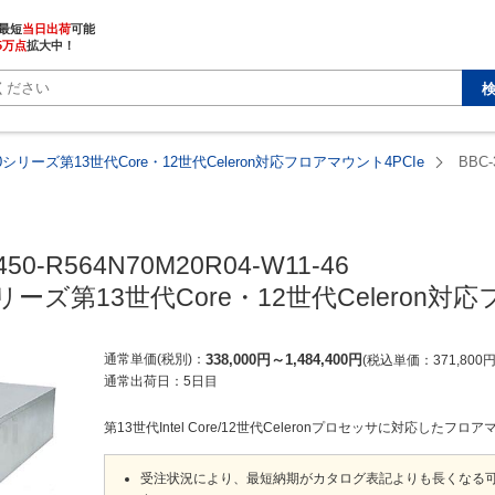
最短
当日出荷
5万点
拡大中！
50シリーズ第13世代Core・12世代Celeron対応フロアマウント4PCIe
BBC-
450-R564N70M20R04-W11-46

シリーズ第13世代Core・12世代Celeron対
通常単価(税別)
338,000
円
～
1,484,400
円
税込単価
371,800
通常出荷日：
5日目
第13世代Intel Core/12世代Celeronプロセッサに対応したフ
受注状況により、最短納期がカタログ表記よりも長くなる