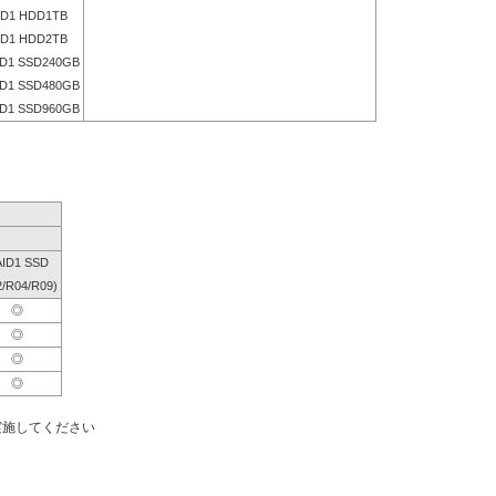
D1 HDD1TB
D1 HDD2TB
D1 SSD240GB
D1 SSD480GB
D1 SSD960GB
ID1 SSD
2/R04/R09)
◎
◎
◎
◎
実施してください