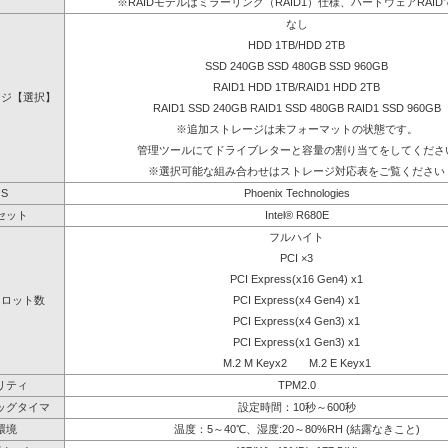
※RAIDモデルはミラーリング（RAID1）仕様、ハードウェアRAID
なし
HDD 1TB/HDD 2TB
SSD 240GB SSD 480GB SSD 960GB
RAID1 HDD 1TB/RAID1 HDD 2TB
ージ【選択】
RAID1 SSD 240GB RAID1 SSD 480GB RAID1 SSD 960GB
※追加ストレージは未フォーマットの状態です。
管理ツールにてドライブレターと容量の割り当てをしてくださ
※選択可能な組み合わせはストレージ対応表をご覧ください
OS
Phoenix Technologies
セット
Intel® R680E
フルハイト
PCI ×3
PCI Express(x16 Gen4) x1
スロット数
PCI Express(x4 Gen4) x1
PCI Express(x4 Gen3) x1
PCI Express(x1 Gen3) x1
M.2 M Keyx2 M.2 E Keyx1
リティ
TPM2.0
ッグタイマ
設定時間：10秒～600秒
環境
温度：5～40℃、湿度:20～80%RH (結露なきこと)