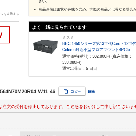
さい。
商品画像は形状や色味を含め、実際の商品とは異なる場合
ージを表示する
よく一緒に見られています
ミスミ
BBC-1450シリーズ第13世代Core・12世
Celeron対応小型フロアマウント4PCIe
通常価格(税別)：
302,800
円
(税込価格：
333,080
円
)
通常出荷日：5 日目
564N70M20R04-W11-46
コピー
解除
は注文の受付を停止しております。ご迷惑をおかけして申し訳ございま