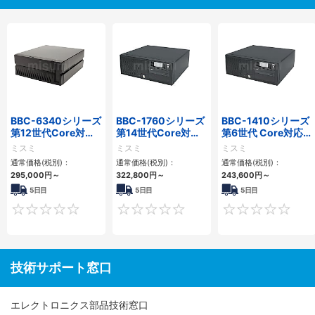
BBC-6340シリーズ
BBC-1760シリーズ
BBC-1410シリーズ
第12世代Core対応
第14世代Core対応
第6世代 Core対応フ
小型フロアマウント
小型フロアマウント
ロアマウントFAPC
ミスミ
ミスミ
ミスミ
PC2PCI/2PCIe
3PCIe
3PCI・3PCIe
通常価格(税別)：
通常価格(税別)：
通常価格(税別)：
295,000
円
～
322,800
円
～
243,600
円
～
5日目
5日目
5日目
0
0
技術サポート窓口
エレクトロニクス部品技術窓口