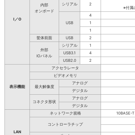
シリアル
2
内部
※付属
オンボード
4
I／O
USB
1
1
筐体前面
USB
2
シリアル
1
外部
USB3.1
4
IOパネル
USB2.0
2
アクセラレータ
ビデオメモリ
アナログ
表示機能
最大解像度
デジタル
アナログ
コネクタ形状
デジタル
ネットワーク規格
10BASE-
コントローラチップ
LAN