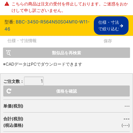
こちらの商品は注文の受付を停止しております。ご迷惑をおか
けして申し訳ございません。
型番:
BBC-3450-R564N50S04M10-W11-
仕様・寸法

46
で絞り込む
仕様・寸法情報
保存
類似品を再検索
※CADデータはPCでダウンロードできます
ご注文数：
価格を確認
単価(税別)
---
合計(税別)
---
(税込価格)
(
---
)