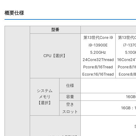
概要仕様
型番
第13世代Core i9
第13世代Co
i9-13900E
i7-137
5.20GHz
5.10G
CPU【選択】
24Core32Thread
16Core24
Pcore:8/16Tread
Pcore:8/1
Ecore:16/16Tread
Ecore:8/
仕様
システム
メモリ
容量
16GB
【選択】
空き
16GB
スロット