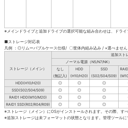
※メインドライブと追加ドライブの選択可能な組み合わせは、ドライ
■ストレージ対応表
凡例 ：◎リムーバブルケース仕様/ 〇筐体内組み込み / ×選べません
追加
ノーマル電源（N5/N7/NK）
ストレージ（メイン）
なし
HDD
SSD
RAI
(無記入)
(H10/H20)
(S02/S04/S09)
(M1
HDD(H10/H20)
◎
◎
◎
SSD(S02/S04/S09)
◎
◎
◎
RAID1 HDD(M10/M20)
◎
◎
◎
RAID1 SSD(R02/R04/R09)
◎
◎
◎
※ストレージ（メイン）にOSがインストールされます。その際、す
※追加ストレージは未フォーマットの状態となります。管理ツールに