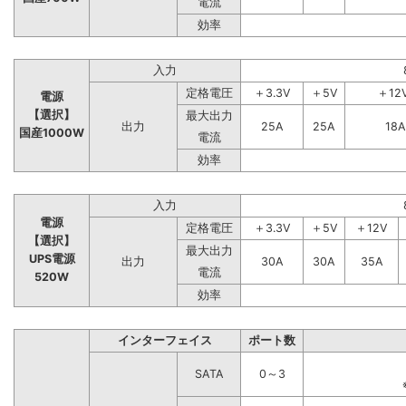
電流
効率
入力
定格電圧
＋3.3V
＋5V
＋12
電源
【選択】
最大出力
出力
25A
25A
18A
国産1000W
電流
効率
入力
電源
定格電圧
＋3.3V
＋5V
＋12V
【選択】
最大出力
UPS電源
出力
30A
30A
35A
電流
520W
効率
インターフェイス
ポート数
SATA
0～3