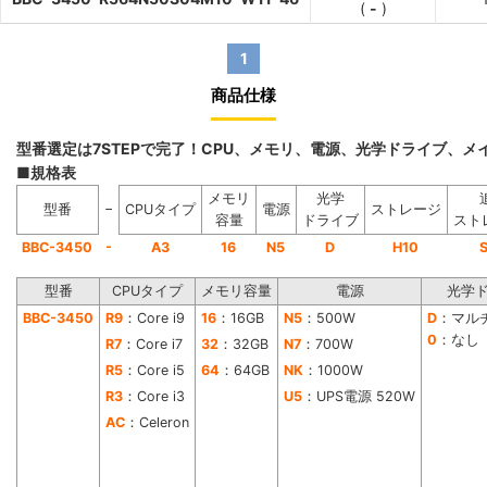
(
-
)
1
商品仕様
型番選定は7STEPで完了！CPU、メモリ、電源、光学ドライブ、
■規格表
メモリ
光学
−
型番
CPUタイプ
電源
ストレージ
容量
ドライブ
スト
-
BBC-3450
A3
16
N5
D
H10
型番
CPUタイプ
メモリ容量
電源
光学
BBC-3450
R9
：Core i9
16
：16GB
N5
：500W
D
：マル
0
：なし
R7
：Core i7
32
：32GB
N7
：700W
R5
：Core i5
64
：64GB
NK
：1000W
R3
：Core i3
U5
：UPS電源 520W
AC
：Celeron