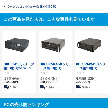
ボックスコンピュータ BX-M1010
この商品を見た人は、こんな商品も見ています
BBC-1450シリーズ
BBC-RM1450シリ
BBC-RM9450シリ
第13世代Core・12
ーズ第13世代
ーズ第13世代
世代Celeron対応小
Core・12世代
Core・12世代
ミスミ
ミスミ
ミスミ
型フロアマウント
Celeron対応ラック
Celeron対応ラック
通常価格(税別)：
通常価格(税別)：
通常価格(税別)：
4PCIe
マウント4PCIe
マウント4PCIe
302,800
円
～
320,800
円
～
326,800
円
～
5
日目
5
日目～
5
日目～
PCの売れ筋ランキング