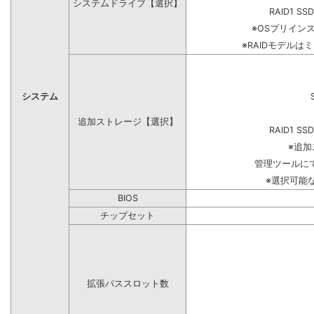
システムドライブ【選択】
RAID1 SS
※OSプリイン
※RAIDモデルは
システム
追加ストレージ【選択】
RAID1 SS
※追
管理ツールに
※選択可能
BIOS
チップセット
拡張バススロット数