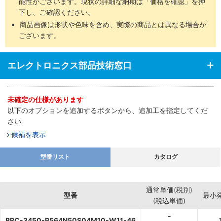
能性がございます。現状の詳細な納期は「価格を確認」を押
下し、ご確認ください。
商品画像は形状や色味を含め、実際の商品とは異なる場合が
ございます。
エレクトロニクス部品技術窓口
未確定の仕様があります
以下のオプションを追加するボタンから、追加工を指定してくだ
さい
候補を表示
型番リスト
カタログ
通常単価(税別)
型番
最小
(税込単価)
-
BBC-3450-R564N50S04M10-W11-46