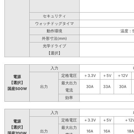
セキュリティ
ウォッチドッグタイマ
動作環境
温度：5
外形寸法(mm)
光学ドライブ
【選択】
入力
定格電圧
＋3.3V
＋5V
＋12V
電源
【選択】
最大出力
出力
30A
33A
30A
国産500W
電流
効率
入力
定格電圧
＋3.3V
＋5V
＋12
電源
【選択】
最大出力
出力
16A
16A
18A
国産700W