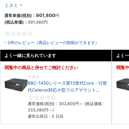
Celeron対応フロアマウント4PCIe
ミスミ
901,800
通常単価(税別)：
円
(税込単価)：
991,980
円
0
0件のレビュー（商品レビューの投稿ができます）
よく一緒に見られています
よく一
閲覧中の商品と併せてご検討ください
閲覧
ミスミ
BBC-1450シリーズ第13世代Core・12世
代Celeron対応小型フロアマウント
4PCIe
0
通常価格(税別)：
302,800
円
～
(税込価格：
333,080
円
～)
通常出荷日：5 日目