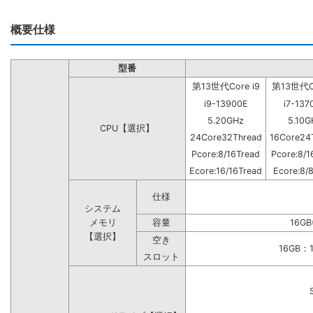
概要仕様
型番
第13世代Core i9
第13世代Co
i9-13900E
i7-137
5.20GHz
5.10G
CPU【選択】
24Core32Thread
16Core24
Pcore:8/16Tread
Pcore:8/1
Ecore:16/16Tread
Ecore:8/
仕様
システム
メモリ
容量
16GB
【選択】
空き
16GB
スロット