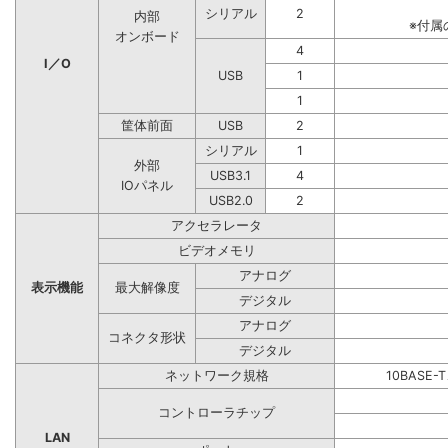
シリアル
2
内部
※付属
オンボード
4
I／O
USB
1
1
筐体前面
USB
2
シリアル
1
外部
USB3.1
4
IOパネル
USB2.0
2
アクセラレータ
ビデオメモリ
アナログ
表示機能
最大解像度
デジタル
アナログ
コネクタ形状
デジタル
ネットワーク規格
10BASE-
コントローラチップ
LAN