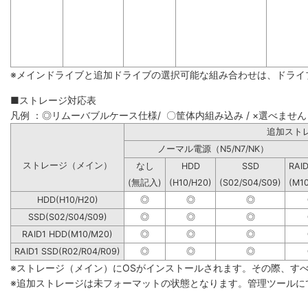
※メインドライブと追加ドライブの選択可能な組み合わせは、ドライ
■ストレージ対応表
凡例 ：◎リムーバブルケース仕様/ 〇筐体内組み込み / ×選べません
追加
ノーマル電源（N5/N7/NK）
ストレージ（メイン）
なし
HDD
SSD
RAI
(無記入)
(H10/H20)
(S02/S04/S09)
(M1
HDD(H10/H20)
◎
◎
◎
SSD(S02/S04/S09)
◎
◎
◎
RAID1 HDD(M10/M20)
◎
◎
◎
RAID1 SSD(R02/R04/R09)
◎
◎
◎
※ストレージ（メイン）にOSがインストールされます。その際、す
※追加ストレージは未フォーマットの状態となります。管理ツールに