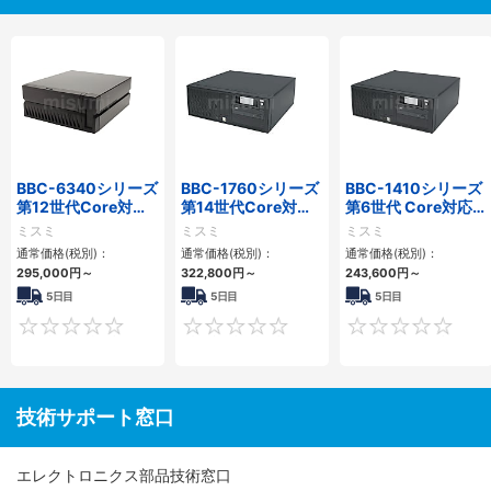
BBC-6340シリーズ
BBC-1760シリーズ
BBC-1410シリーズ
第12世代Core対応
第14世代Core対応
第6世代 Core対応フ
小型フロアマウント
小型フロアマウント
ロアマウントFAPC
ミスミ
ミスミ
ミスミ
PC2PCI/2PCIe
3PCIe
3PCI・3PCIe
通常価格(税別)：
通常価格(税別)：
通常価格(税別)：
295,000
円
～
322,800
円
～
243,600
円
～
5日目
5日目
5日目
0
0
技術サポート窓口
エレクトロニクス部品技術窓口