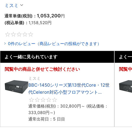
Celeron対応フロアマウント4PCIe
ミスミ
1,053,200
通常単価(税別)：
円
(税込単価)：
1,158,520
円
0
0件のレビュー（商品レビューの投稿ができます）
よく一緒に見られています
よく一
閲覧中の商品と併せてご検討ください
閲覧
ミスミ
BBC-1450シリーズ第13世代Core・12世
代Celeron対応小型フロアマウント
4PCIe
0
通常価格(税別)：
302,800
円
～
(税込価格：
333,080
円
～)
通常出荷日：5 日目