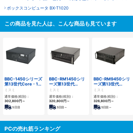
ボックスコンピュータ BX-T1020
この商品を見た人は、こんな商品も見ています
BBC-1450シリーズ
BBC-RM1450シリ
BBC-RM9450シリ
第13世代Core・12
ーズ第13世代
ーズ第13世代
世代Celeron対応小
Core・12世代
Core・12世代
ミスミ
ミスミ
ミスミ
型フロアマウント
Celeron対応ラック
Celeron対応ラック
通常価格(税別)：
通常価格(税別)：
通常価格(税別)：
4PCIe
マウント4PCIe
マウント4PCIe
302,800
円
～
320,800
円
～
326,800
円
～
5
日目
5
日目～
5
日目～
PCの売れ筋ランキング