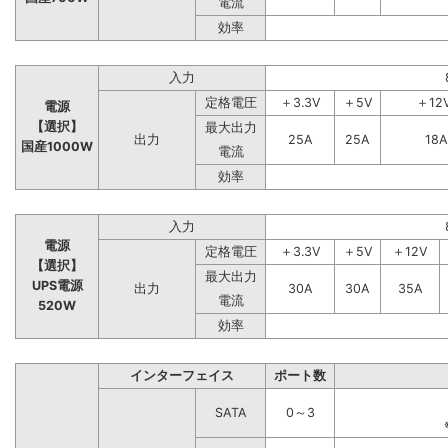
電流
効率
入力
定格電圧
＋3.3V
＋5V
＋12
電源
【選択】
最大出力
出力
25A
25A
18A
国産1000W
電流
効率
入力
電源
定格電圧
＋3.3V
＋5V
＋12V
【選択】
最大出力
UPS電源
出力
30A
30A
35A
電流
520W
効率
インターフェイス
ポート数
SATA
0～3