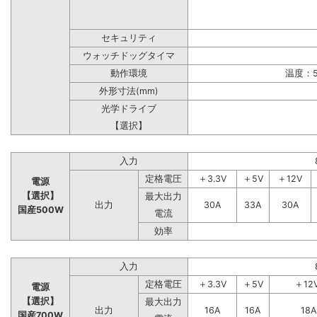
セキュリティ
ウォッチドッグタイマ
動作環境
温度：5
外形寸法(mm)
光学ドライブ
【選択】
入力
定格電圧
＋3.3V
＋5V
＋12V
電源
【選択】
最大出力
出力
30A
33A
30A
国産500W
電流
効率
入力
定格電圧
＋3.3V
＋5V
＋12
電源
【選択】
最大出力
出力
16A
16A
18A
国産700W