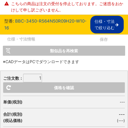
こちらの商品は注文の受付を停止しております。ご迷惑をおか
けして申し訳ございません。
型番:
BBC-3450-R564N50R09H20-W10-
仕様・寸法

16
で絞り込む
仕様・寸法情報
保存
類似品を再検索
※CADデータはPCでダウンロードできます
ご注文数：
価格を確認
単価(税別)
---
合計(税別)
---
(税込価格)
(
---
)