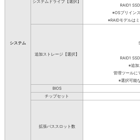
システムドライブ【選択】
RAID1 SS
※OSプリイン
※RAIDモデルは
システム
追加ストレージ【選択】
RAID1 SS
※追
管理ツールに
※選択可能
BIOS
チップセット
拡張バススロット数