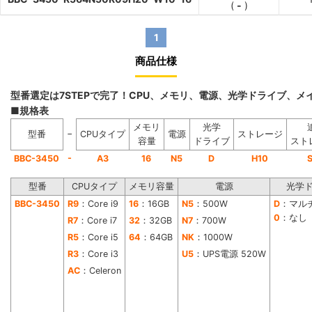
(
-
)
1
商品仕様
型番選定は7STEPで完了！CPU、メモリ、電源、光学ドライブ、
■規格表
メモリ
光学
−
型番
CPUタイプ
電源
ストレージ
容量
ドライブ
スト
-
BBC-3450
A3
16
N5
D
H10
型番
CPUタイプ
メモリ容量
電源
光学
BBC-3450
R9
：Core i9
16
：16GB
N5
：500W
D
：マル
0
：なし
R7
：Core i7
32
：32GB
N7
：700W
R5
：Core i5
64
：64GB
NK
：1000W
R3
：Core i3
U5
：UPS電源 520W
AC
：Celeron