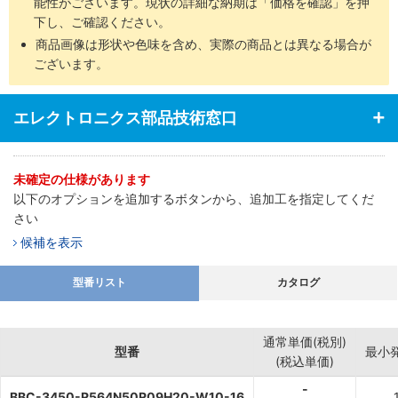
能性がございます。現状の詳細な納期は「価格を確認」を押
下し、ご確認ください。
商品画像は形状や色味を含め、実際の商品とは異なる場合が
ございます。
エレクトロニクス部品技術窓口
未確定の仕様があります
以下のオプションを追加するボタンから、追加工を指定してくだ
さい
候補を表示
型番リスト
カタログ
通常単価(税別)
型番
最小
(税込単価)
-
BBC-3450-R564N50R09H20-W10-16