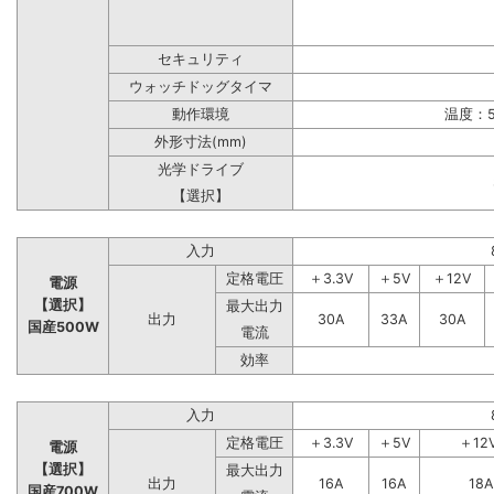
セキュリティ
ウォッチドッグタイマ
動作環境
温度：5
外形寸法(mm)
光学ドライブ
【選択】
入力
定格電圧
＋3.3V
＋5V
＋12V
電源
【選択】
最大出力
出力
30A
33A
30A
国産500W
電流
効率
入力
定格電圧
＋3.3V
＋5V
＋12
電源
【選択】
最大出力
出力
16A
16A
18A
国産700W