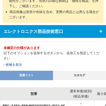
能性がございます。現状の詳細な納期は「価格を確認」を押
下し、ご確認ください。
商品画像は形状や色味を含め、実際の商品とは異なる場合が
ございます。
エレクトロニクス部品技術窓口
未確定の仕様があります
以下のオプションを追加するボタンから、追加工を指定してくだ
さい
候補を表示
型番リスト
カタログ
通常単価(税別)
型番
最小
(税込単価)
-
BBC-3450-R564N50H20R02-W11-46