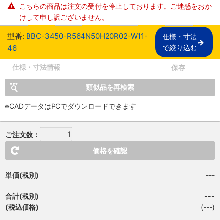
こちらの商品は注文の受付を停止しております。ご迷惑をおか
けして申し訳ございません。
型番:
BBC-3450-R564N50H20R02-W11-
仕様・寸法

46
で絞り込む
仕様・寸法情報
保存
類似品を再検索
※CADデータはPCでダウンロードできます
ご注文数：
価格を確認
単価(税別)
---
合計(税別)
---
(税込価格)
(
---
)