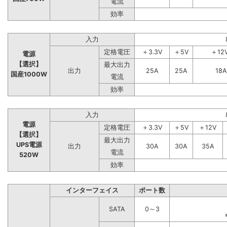
電流
効率
入力
定格電圧
＋3.3V
＋5V
＋12
電源
【選択】
最大出力
出力
25A
25A
18A
国産1000W
電流
効率
入力
電源
定格電圧
＋3.3V
＋5V
＋12V
【選択】
最大出力
UPS電源
出力
30A
30A
35A
電流
520W
効率
インターフェイス
ポート数
SATA
0～3