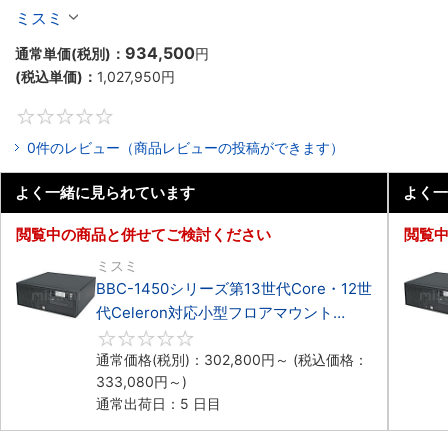
Celeron対応フロアマウント4PCIe
ミスミ
934,500
通常単価(税別)：
円
(税込単価)：
1,027,950
円
0
0件のレビュー（商品レビューの投稿ができます）
よく一緒に見られています
よく一
閲覧中の商品と併せてご検討ください
閲覧
ミスミ
BBC-1450シリーズ第13世代Core・12世
代Celeron対応小型フロアマウント
4PCIe
0
通常価格(税別)：
302,800
円
～
(税込価格：
333,080
円
～)
通常出荷日：5 日目