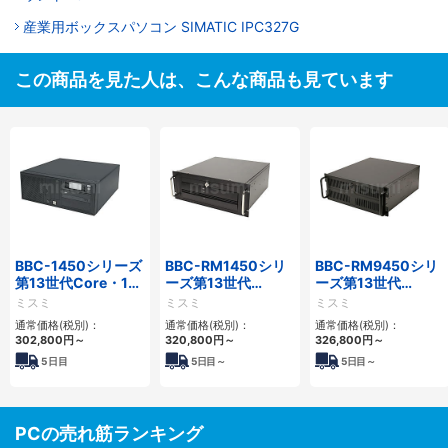
産業用ボックスパソコン SIMATIC IPC327G
この商品を見た人は、こんな商品も見ています
BBC-1450シリーズ
BBC-RM1450シリ
BBC-RM9450シリ
第13世代Core・12
ーズ第13世代
ーズ第13世代
世代Celeron対応小
Core・12世代
Core・12世代
ミスミ
ミスミ
ミスミ
型フロアマウント
Celeron対応ラック
Celeron対応ラック
通常価格(税別)：
通常価格(税別)：
通常価格(税別)：
4PCIe
マウント4PCIe
マウント4PCIe
302,800
円
～
320,800
円
～
326,800
円
～
5
日目
5
日目～
5
日目～
PCの売れ筋ランキング