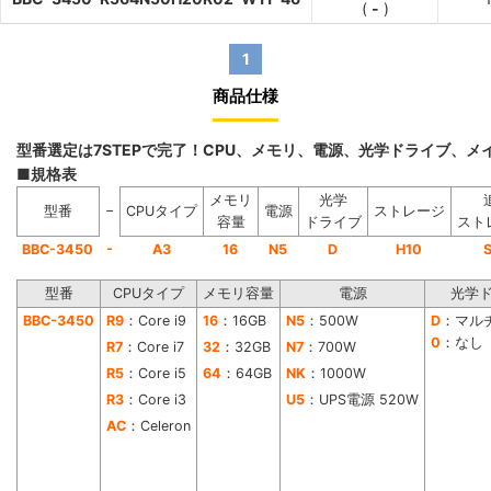
(
-
)
1
商品仕様
型番選定は7STEPで完了！CPU、メモリ、電源、光学ドライブ、
■規格表
メモリ
光学
−
型番
CPUタイプ
電源
ストレージ
容量
ドライブ
スト
-
BBC-3450
A3
16
N5
D
H10
型番
CPUタイプ
メモリ容量
電源
光学
BBC-3450
R9
：Core i9
16
：16GB
N5
：500W
D
：マル
0
：なし
R7
：Core i7
32
：32GB
N7
：700W
R5
：Core i5
64
：64GB
NK
：1000W
R3
：Core i3
U5
：UPS電源 520W
AC
：Celeron