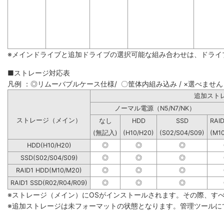
※メインドライブと追加ドライブの選択可能な組み合わせは、ドライ
■ストレージ対応表
凡例 ：◎リムーバブルケース仕様/ 〇筐体内組み込み / ×選べません
追加
ノーマル電源（N5/N7/NK）
ストレージ（メイン）
なし
HDD
SSD
RAI
(無記入)
(H10/H20)
(S02/S04/S09)
(M1
HDD(H10/H20)
◎
◎
◎
SSD(S02/S04/S09)
◎
◎
◎
RAID1 HDD(M10/M20)
◎
◎
◎
RAID1 SSD(R02/R04/R09)
◎
◎
◎
※ストレージ（メイン）にOSがインストールされます。その際、す
※追加ストレージは未フォーマットの状態となります。管理ツールに