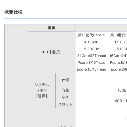
概要仕様
型番
第13世代Core i9
第13世代Co
i9-13900E
i7-137
5.20GHz
5.10G
CPU【選択】
24Core32Thread
16Core24
Pcore:8/16Tread
Pcore:8/1
Ecore:16/16Tread
Ecore:8/
仕様
システム
メモリ
容量
16GB
【選択】
空き
16GB
スロット