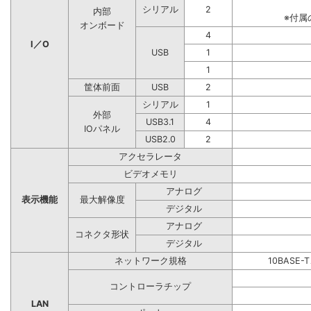
シリアル
2
内部
※付属
オンボード
4
I／O
USB
1
1
筐体前面
USB
2
シリアル
1
外部
USB3.1
4
IOパネル
USB2.0
2
アクセラレータ
ビデオメモリ
アナログ
表示機能
最大解像度
デジタル
アナログ
コネクタ形状
デジタル
ネットワーク規格
10BASE-
コントローラチップ
LAN