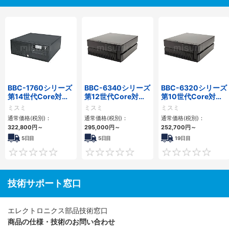
BBC-1760シリーズ
BBC-6340シリーズ
BBC-6320シリーズ
第14世代Core対応
第12世代Core対応
第10世代Core対応
小型フロアマウント
小型フロアマウント
小型フロアマウント
ミスミ
ミスミ
ミスミ
3PCIe
PC2PCI/2PCIe
FAPC 2PCI・2PCIe
通常価格(税別)：
通常価格(税別)：
通常価格(税別)：
322,800
円
～
295,000
円
～
252,700
円
～
5日目
5日目
19日目
0
0
技術サポート窓口
エレクトロニクス部品技術窓口
商品の仕様・技術のお問い合わせ