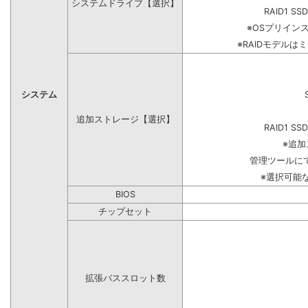
システムドライブ【選択】
RAID1 SS
※OSプリイン
※RAIDモデルは
システム
追加ストレージ【選択】
RAID1 SS
※追
管理ツールに
※選択可能
BIOS
チップセット
拡張バススロット数