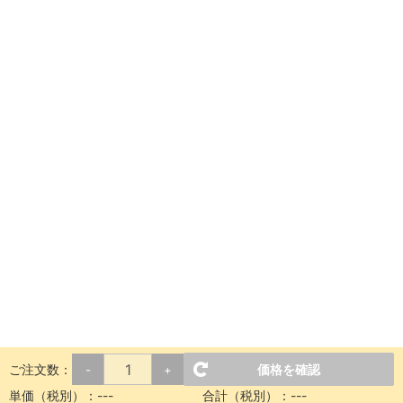
ご注文数：
価格を確認
-
+
単価（税別）：
---
合計（税別）：
---