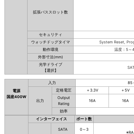
拡張バススロット数
セキュリティ
ウォッチドッグタイマ
System Reset, Pro
動作環境
温度：5～4
外形寸法(mm)
光学ドライブ
SA
【選択】
入力
85
定格電圧
＋3.3V
＋5V
電源
国産400W
Output
出力
16A
16A
Rating
効率
インターフェイス
ポート数
SATA
0～3
※R