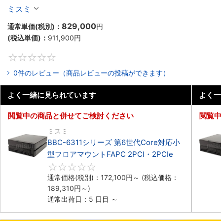
マウントPC2PCI/2PCIe
ミスミ
829,000
通常単価(税別)：
円
(税込単価)：
911,900
円
0
0件のレビュー（商品レビューの投稿ができます）
よく一緒に見られています
よく一
閲覧中の商品と併せてご検討ください
閲覧
ミスミ
BBC-6311シリーズ 第6世代Core対応小
型フロアマウントFAPC 2PCI・2PCIe
0
通常価格(税別)：
172,100
円
～
(税込価格：
189,310
円
～)
通常出荷日：5 日目 ～