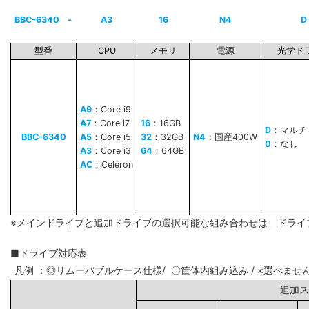
BBC-6340
-
A3
16
N4
D
型番
CPU
メモリ
電源
光学ド
A9
：Core i9
A7
：Core i7
16
：16GB
D
：マルチ
BBC-6340
A5
：Core i5
32
：32GB
N4
：国産400W
0
：なし
A3
：Core i3
64
：64GB
AC
：Celeron
※メインドライブと追加ドライブの選択可能な組み合わせは、ドライ
■ドライブ対応表
凡例 ：◎リムーバブルケース仕様/ 〇筐体内組み込み / ×選べませ
追