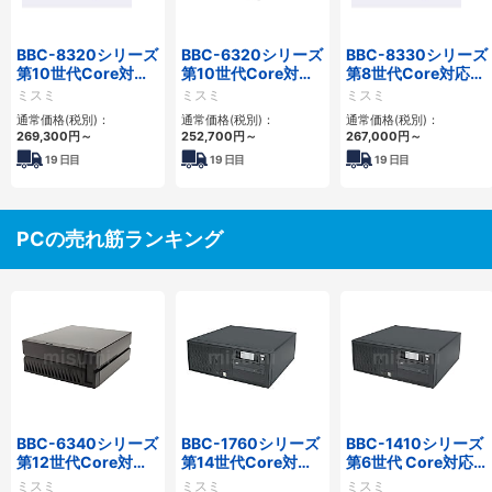
BBC-8320シリーズ
BBC-6320シリーズ
BBC-8330シリーズ
第10世代Core対応
第10世代Core対応
第8世代Core対応小
小型フロアマウント
小型フロアマウント
型フロアマウント
ミスミ
ミスミ
ミスミ
FAPC 2PCI・2PCIe
FAPC 2PCI・2PCIe
FAPC 2PCI・2PCIe
通常価格(税別)：
通常価格(税別)：
通常価格(税別)：
269,300
円
～
252,700
円
～
267,000
円
～
19
日目
19
日目
19
日目
PCの売れ筋ランキング
BBC-6340シリーズ
BBC-1760シリーズ
BBC-1410シリーズ
第12世代Core対応
第14世代Core対応
第6世代 Core対応フ
小型フロアマウント
小型フロアマウント
ロアマウントFAPC
ミスミ
ミスミ
ミスミ