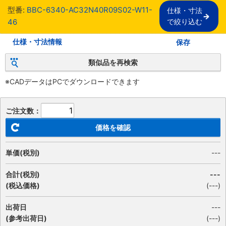
型番:
BBC-6340-AC32N40R09S02-W11-
仕様・寸法

46
で絞り込む
仕様・寸法情報
保存
類似品を再検索
※CADデータはPCでダウンロードできます
ご注文数：
価格を確認
単価(税別)
---
合計(税別)
---
(税込価格)
(
---
)
出荷日
---
(参考出荷日)
(---)