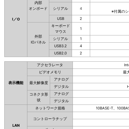
内部
オンボード
シリアル
4
※付属の
USB
2
I／O
キーボード
1
マウス
外部
シリアル
1
IOパネル
USB3.2
4
USB2.0
2
アクセラレータ
In
ビデオメモリ
最
アナログ
表示機能
最大解像度
デジタル
アナログ
コネクタ形
状
デジタル
ネットワーク規格
10BASE-T、100BA
コントローラチップ
LAN