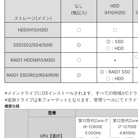
なし
HDD
(無記入)
(H10/H20)
(
ストレージ(メイン)
HDD(H10/H20)
〇
〇
◎：SSD
SSD(S02/S04/S09)
◎
〇：HDD
RAID1 HDD(M10/M20)
〇
×
◎：RAID1 SSD
RAID1 SSD(R02/R04/R09)
◎
〇：HDD
※メインドライブにOSインストールされます。すべての領域がCド
※追加ドライブは未フォーマットとなります。管理ツールにてドライ
概要仕様
型番
第12世代Core i7
第12世代Core 
i9-12900E
i7-12700E
5.00GHz
4.80GHz
CPU【選択】