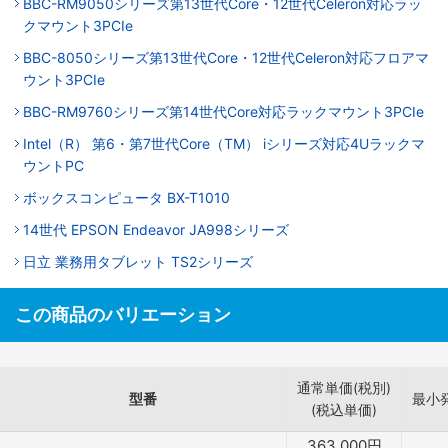
BBC-RM9050シリーズ第13世代Core・12世代Celeron対応ラッ
クマウント3PCIe
BBC-8050シリーズ第13世代Core・12世代Celeron対応フロアマ
ウント3PCIe
BBC-RM9760シリーズ第14世代Core対応ラックマウント3PCIe
Intel（R） 第6・第7世代Core（TM） iシリーズ対応4Uラックマ
ウントPC
ボックスコンピュータ BX-T1010
14世代 EPSON Endeavor JA998シリーズ
日立 業務用タブレット TS2シリーズ
この商品のバリエーション
通常単価(税別)
型番
最小
(税込単価)
363,000
円