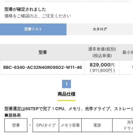
型番が確定されました
価格をご確認の上、ご注文ください
型番リスト
カタログ
通常単価(税別)
型番
最小
(税込単価)
829,000
円
BBC-6340-AC32N40R09S02-W11-46
(
911,900
円
)
1
商品仕様
型番選定は6STEPで完了！CPU、メモリ、光学ドライブ、ストレ
■規格表
光
−
型番
CPUタイプ
メモリ容量
電源
ドラ