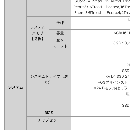
16Core24Thread
12Core20Thr
Pcore:8/16Tread
Pcore:8/16Tr
Ecore:8/8Tread
Ecore:4/4Tre
仕様
システム
メモリ
容量
16GB(16G
【選択】
空き
16GB：3
スロット
R
SSD
システムドライブ【選
RAID1 SSD 2
択】
※OSプリインス
システム
※RAIDモデルはミラ
追
SSD
BIOS
チップセット