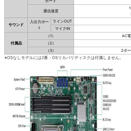
ポート
1
通信速度
ラインOUT
入出力ポー
サウンド
ト
マイクIN
（1）
AC
付属品
（2）
（3）
2ポ
※OSなしモデルには2番：OSリカバリディスクは付属しません。