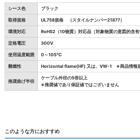
シース色
ブラック
取得規格
UL758規格 （スタイルナンバー21877）
環境対応
RoHS2（10物質）対応品（対象物質の意図的含
定格電圧
300V
使用温度範囲
0～105℃
難燃性
Horizontal flame(HF) 又は、VW-1 ※商
ケーブル外径の5倍以上
推奨曲げ半径
※推奨値であり保証値ではございません
このような方におすすめ