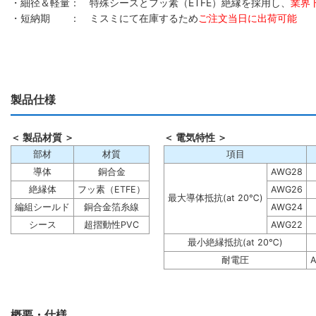
・細径＆軽量： 特殊シースとフッ素（ETFE）絶縁を採用し、
業界
・短納期 ： ミスミにて在庫するため
ご注文当日に出荷可能
製品仕様
＜ 製品材質 ＞
＜ 電気特性 ＞
部材
材質
項目
導体
銅合金
AWG28
絶縁体
フッ素（ETFE）
AWG26
最大導体抵抗(at 20℃)
編組シールド
銅合金箔糸線
AWG24
シース
超摺動性PVC
AWG22
最小絶縁抵抗(at 20℃)
耐電圧
A
概要・仕様