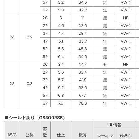
5P
5.2
34.5
無
VW-1
6P
5.8
42.7
無
VW-1
2C
3
11
無
HF
2P
4.6
22.6
無
VW-1
3P
4.7
28.4
無
VW-1
24
0.2
4P
5.1
35.7
無
VW-1
5P
5.8
45.8
無
VW-1
6P
6.4
54.6
無
VW-1
2C
3.4
14.7
有
HF
2P
5.6
33.4
無
VW-1
3P
5.7
41.9
無
VW-1
22
0.3
4P
6.2
52.6
無
VW-1
5P
6.8
64.1
無
VW-1
6P
7.6
78.8
無
VW-1
■シールドあり（GS300RSB）
UL情報
芯
AWG
公称
数
仕上
概算
マーキン
難燃性