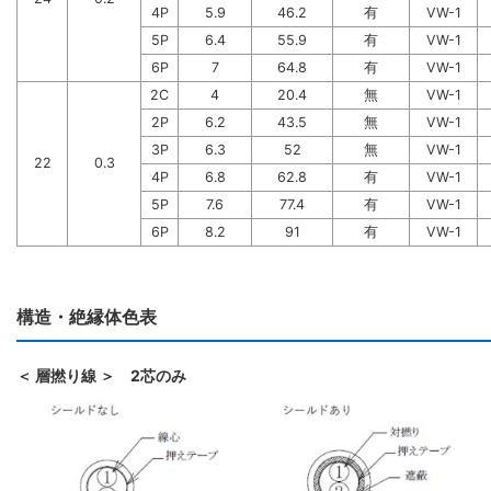
4P
5.9
46.2
有
VW-1
5P
6.4
55.9
有
VW-1
6P
7
64.8
有
VW-1
2C
4
20.4
無
VW-1
2P
6.2
43.5
無
VW-1
3P
6.3
52
無
VW-1
22
0.3
4P
6.8
62.8
有
VW-1
5P
7.6
77.4
有
VW-1
6P
8.2
91
有
VW-1
構造・絶縁体色表
＜ 層撚り線 ＞ 2芯のみ