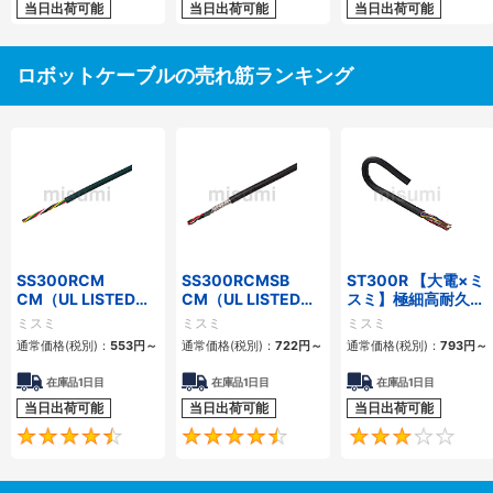
当日出荷可能
当日出荷可能
当日出荷可能
ロボットケーブルの売れ筋ランキング
SS300RCM
SS300RCMSB
ST300R 【大電×ミ
CM（UL LISTED規
CM（UL LISTED規
スミ】極細高耐久ロ
格・NEPA対応） 小
格・NEPA対応） 小
ボットケーブル（シ
ミスミ
ミスミ
ミスミ
径
径 シールド付
ールド無・有）
通常価格(税別)：
553
円
～
通常価格(税別)：
722
円
～
通常価格(税別)：
793
円
～
在庫品1日目
在庫品1日目
在庫品1日目
当日出荷可能
当日出荷可能
当日出荷可能
4.7
4.5