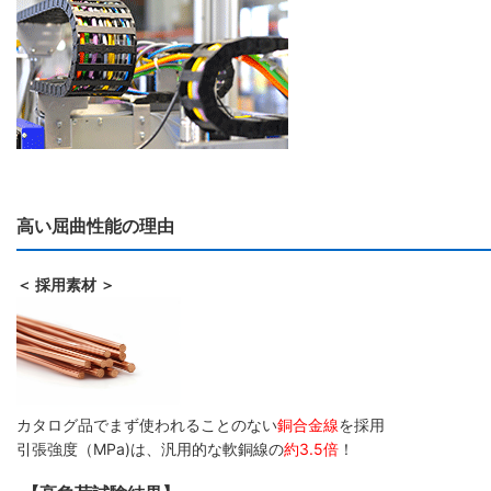
高い屈曲性能の理由
＜ 採用素材 ＞
カタログ品でまず使われることのない
銅合金線
を採用
引張強度（MPa)は、汎用的な軟銅線の
約3.5倍
！