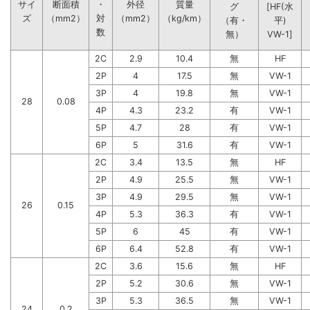
サイ
断面積
・
外径
質量
グ
[HF(水
ズ
（mm2）
対
（mm2）
（kg/km）
（有・
平)
数
無）
VW-1]
2C
2.9
10.4
無
HF
2P
4
17.5
無
VW-1
3P
4
19.8
無
VW-1
28
0.08
4P
4.3
23.2
有
VW-1
5P
4.7
28
有
VW-1
6P
5
31.6
有
VW-1
2C
3.4
13.5
無
HF
2P
4.9
25.5
無
VW-1
3P
4.9
29.5
無
VW-1
26
0.15
4P
5.3
36.3
有
VW-1
5P
6
45
有
VW-1
6P
6.4
52.8
有
VW-1
2C
3.6
15.6
無
HF
2P
5.2
30.6
無
VW-1
3P
5.3
36.5
無
VW-1
24
0.2