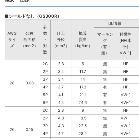
■シールドなし（GS300R）
UL情報
芯
AWG
公称
数
仕上
概算
マーキン
難燃性
サイ
断面積
・
外径
質量
グ
[HF(水
ズ
（mm2）
対
（mm2）
（kg/km）
（有・
平)
数
無）
VW-1]
2C
2.3
6
無
HF
2P
3.4
11.7
無
HF
3P
3.4
14
無
HF
28
0.08
4P
3.7
17.3
有
HF
5P
4.1
21.1
有
VW-1
6P
4.4
24.6
有
VW-1
2C
2.8
9
無
HF
2P
4.3
18.5
無
VW-1
3P
4.3
22.5
無
VW-1
26
0.15
4P
4.7
28.2
無
VW-1