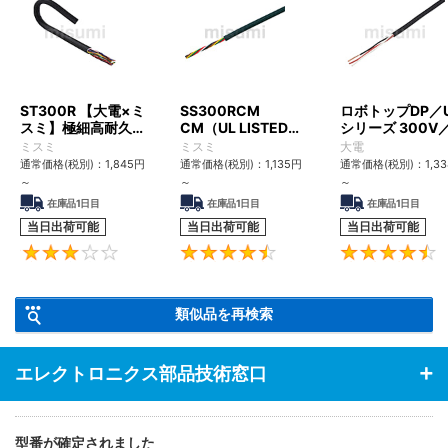
ST300R 【大電×ミ
SS300RCM
ロボトップDP／
スミ】極細高耐久ロ
CM（UL LISTED規
シリーズ 300V
ボットケーブル（シ
格・NEPA対応） 小
UL2517
ミスミ
ミスミ
大電
ールド無・有）
径
通常価格(税別)：
1,845
円
通常価格(税別)：
1,135
円
通常価格(税別)：
1,3
～
～
～
在庫品1日目
在庫品1日目
在庫品1日目
当日出荷可能
当日出荷可能
当日出荷可能
3
4.6
類似品を再検索
エレクトロニクス部品技術窓口
型番が確定されました