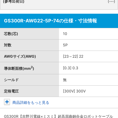
(参考出荷日)
(---)
GS300R-AWG22-5P-74の仕様・寸法情報
芯数(芯)
10
対数
5P
AWGサイズ(AWG)
[23～22] 22
2
[0.3] 0.3
導体断面積(mm
)
シールド
無
定格電圧
[300V] 300V
商品詳細をもっと見る
GS300R【吉野川電線×ミスミ】超高屈曲銅合金ロボットケーブル