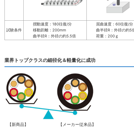
摺動速度：180往復/分
屈曲速度：60往復/分
試験条件
移動距離：200mm
曲半径R：外径の約5
曲半径R：外径の約5.5倍
荷重：200ｇ
業界トップクラスの細径化＆軽量化に成功
【新商品】
【メーカー従来品】