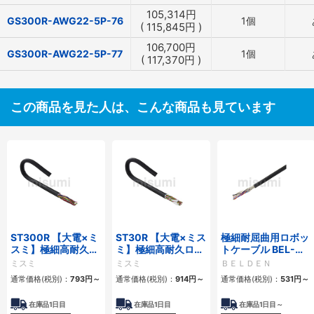
105,314
円
GS300R-AWG22-5P-76
1個
(
115,845
円
)
106,700
円
GS300R-AWG22-5P-77
1個
(
117,370
円
)
この商品を見た人は、こんな商品も見ています
ST300R 【大電×ミ
ST30R 【大電×ミス
極細耐屈曲用ロボッ
スミ】極細高耐久ロ
ミ】極細高耐久ロボ
トケーブル BEL-
ボットケーブル（シ
ットケーブル（シー
RBT 20276シリー
ミスミ
ミスミ
ＢＥＬＤＥＮ
ールド無・有）
ルド無・有）
ズ UL／CE シールド
通常価格(税別)：
793
円
～
通常価格(税別)：
914
円
～
通常価格(税別)：
531
円
～
有・無
在庫品1日目
在庫品1日目
在庫品1日目～