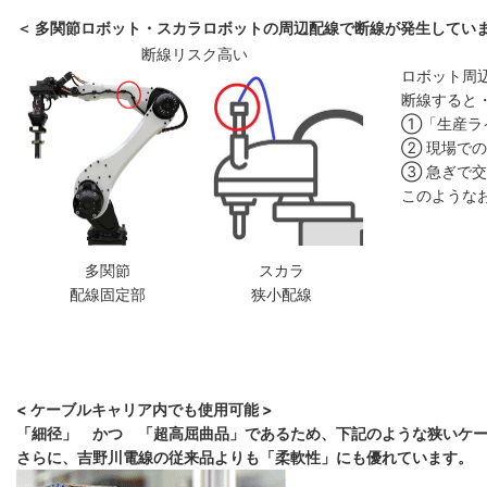
＜ 多関節ロボット・スカラロボットの周辺配線で断線が発生していま
断線リスク高い
ロボット周
断線すると
①「生産ラ
② 現場で
③ 急ぎで
このような
多関節
スカラ
配線固定部
狭小配線
< ケーブルキャリア内でも使用可能 >
「細径」 かつ 「超高屈曲品」であるため、下記のような狭いケ
さらに、吉野川電線の従来品よりも「柔軟性」にも優れています。