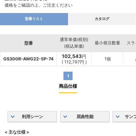
価格をご確認の上、ご注文ください
型番リスト
カタログ
通常単価(税別)
最小発注数量
スラ
型番
(税込単価)
102,543
円
GS300R-AWG22-5P-74
1個
(
112,797
円
)
1
商品仕様
利用シーン
屈曲性能
サン
< 主な仕様 >