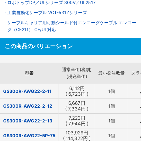
ロボトップDP／ULシリーズ 300V／UL2517
工業自動化ケーブル VCT-531Zシリーズ
ケーブルキャリア用可動シールド付エンコーダケーブル エンコー
ダ（CF211） CE/UL対応
この商品のバリエーション
通常単価(税別)
型番
最小発注数量
スラ
(税込単価)
6,112
円
GS300R-AWG22-2-11
1個
(
6,723
円
)
6,667
円
GS300R-AWG22-2-12
1個
(
7,334
円
)
7,222
円
GS300R-AWG22-2-13
1個
(
7,944
円
)
103,929
円
GS300R-AWG22-5P-75
1個
(
114,322
円
)