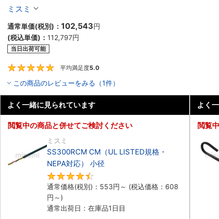
ボットケーブル（シールド無・有）
ミスミ
102,543
通常単価(税別)：
円
(税込単価)：
112,797
円
当日出荷可能
平均満足度
5.0
5
この商品のレビューをみる（1件）
よく一緒に見られています
よく一
閲覧中の商品と併せてご検討ください
閲覧
ミスミ
SS300RCM CM（UL LISTED規格・
NEPA対応） 小径
4.7
通常価格(税別)：
553
円
～
(税込価格：
608
円
～)
通常出荷日：在庫品1日目