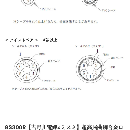
＜ ツイストペア ＞ 4芯以上
GS300R【吉野川電線×ミスミ】超高屈曲銅合金ロ