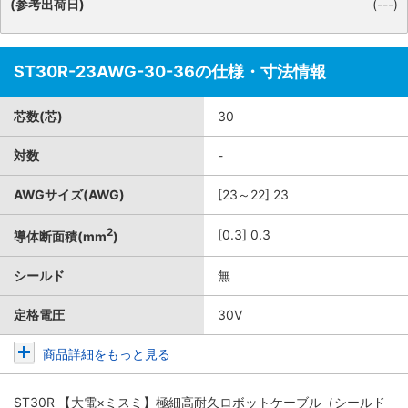
(参考出荷日)
(---)
ST30R-23AWG-30-36の仕様・寸法情報
芯数(芯)
30
対数
-
AWGサイズ(AWG)
[23～22] 23
2
[0.3] 0.3
導体断面積(mm
)
シールド
無
定格電圧
30V
商品詳細をもっと見る
ST30R 【大電×ミスミ】極細高耐久ロボットケーブル（シールド