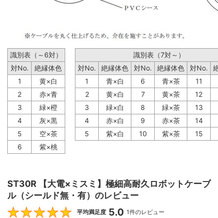
識別表（～6対）
識別表（7対～）
対No.
絶縁体色
対No.
絶縁体色
対No.
絶縁体色
対No.
1
黄×白
1
青×白
6
青×茶
11
2
赤×青
2
黄×白
7
黄×茶
12
3
緑×橙
3
緑×白
8
緑×茶
13
4
灰×黒
4
赤×白
9
赤×茶
14
5
空×茶
5
紫×白
10
紫×茶
15
6
紫×桃
ST30R 【大電×ミスミ】極細高耐久ロボットケーブ
ル（シールド無・有）のレビュー
5.0
5
平均満足度
1件のレビュー