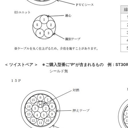
線
＜ ツイストペア ＞ ※ご購入型番に"P"が含まれるもの 例：ST30R-
シールド無