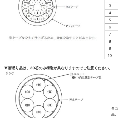
3
4
5
6
7
8
9
10
▼層撚り品は、30芯のみ構造が異なりますのでご注意ください。
各
黒