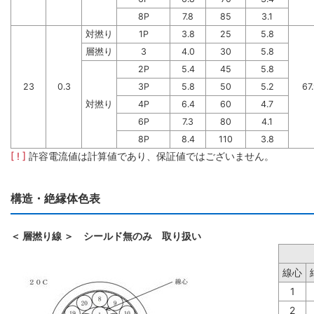
8P
7.8
85
3.1
対撚り
1P
3.8
25
5.8
層撚り
3
4.0
30
5.8
2P
5.4
45
5.8
23
0.3
3P
5.8
50
5.2
67
対撚り
4P
6.4
60
4.7
6P
7.3
80
4.1
8P
8.4
110
3.8
[ ! ]
許容電流値は計算値であり、保証値ではございません。
構造・絶縁体色表
＜ 層撚り線 ＞ シールド無のみ 取り扱い
線心
1
2