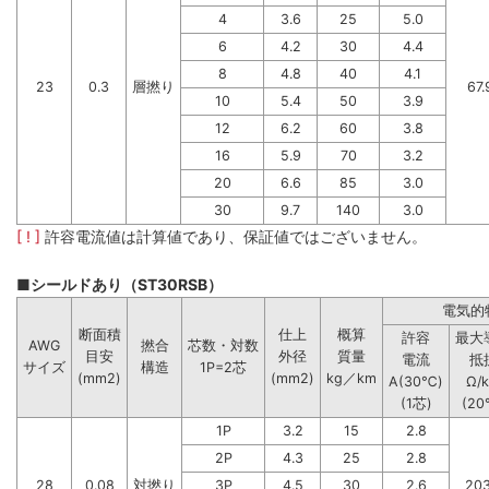
4
3.6
25
5.0
6
4.2
30
4.4
8
4.8
40
4.1
23
0.3
層撚り
67.
10
5.4
50
3.9
12
6.2
60
3.8
16
5.9
70
3.2
20
6.6
85
3.0
30
9.7
140
3.0
[ ! ]
許容電流値は計算値であり、保証値ではございません。
■シールドあり（ST30RSB）
電気的
断面積
仕上
概算
許容
最大
AWG
撚合
芯数・対数
目安
外径
質量
電流
抵
サイズ
構造
1P=2芯
(mm2)
(mm2)
kg／km
A(30℃)
Ω/
(1芯)
(20
1P
3.2
15
2.8
2P
4.3
25
2.8
28
0.08
対撚り
3P
4.5
30
2.6
203