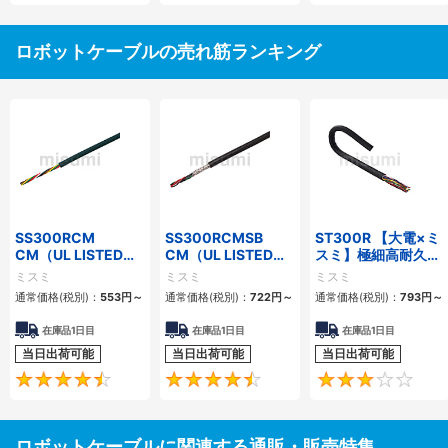
ロボットケーブルの売れ筋ランキング
SS300RCM
SS300RCMSB
ST300R 【大電×ミ
CM（UL LISTED規
CM（UL LISTED規
スミ】極細高耐久ロ
格・NEPA対応） 小
格・NEPA対応） 小
ボットケーブル（シ
ミスミ
ミスミ
ミスミ
径
径 シールド付
ールド無・有）
通常価格(税別)：
553
円
～
通常価格(税別)：
722
円
～
通常価格(税別)：
793
円
～
在庫品1日目
在庫品1日目
在庫品1日目
当日出荷可能
当日出荷可能
当日出荷可能
4.7
4.5
ロボットケーブルに関連する通販・販売特集