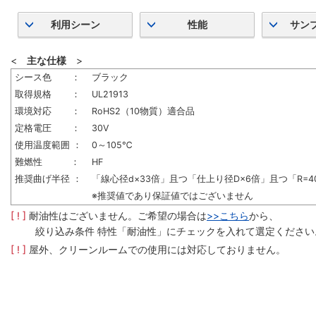
利用シーン
性能
サン
<
主な仕様
>
シース色 ：
ブラック
取得規格 ：
UL21913
環境対応 ：
RoHS2（10物質）適合品
定格電圧 ：
30V
使用温度範囲 ：
0～105℃
難燃性 ：
HF
推奨曲げ半径 ：
「線心径d×33倍」且つ「仕上り径D×6倍」且つ「R=4
※推奨値であり保証値ではございません
[ ! ]
耐油性はございません。ご希望の場合は
>>こちら
から、
絞り込み条件 特性「耐油性」にチェックを入れて選定ください
[ ! ]
屋外、クリーンルームでの使用には対応しておりません。