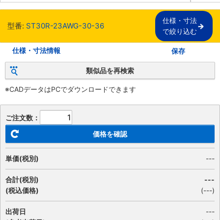
仕様・寸法

型番:
ST30R-23AWG-30-36
で絞り込む
仕様・寸法情報
保存
類似品を再検索
※CADデータはPCでダウンロードできます
ご注文数：
価格を確認
単価(税別)
---
合計(税別)
---
(税込価格)
(
---
)
出荷日
---