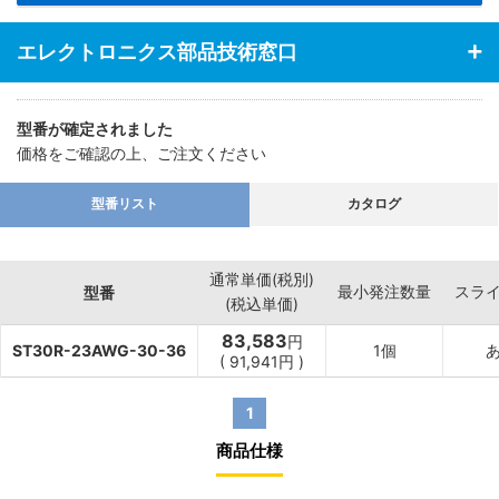
エレクトロニクス部品技術窓口
型番が確定されました
価格をご確認の上、ご注文ください
型番リスト
カタログ
通常単価(税別)
最小発注数量
スラ
型番
(税込単価)
83,583
円
ST30R-23AWG-30-36
1個
(
91,941
円
)
1
商品仕様