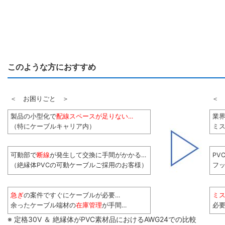
このような方におすすめ
＜ お困りごと ＞
＜ 
製品の小型化で
配線スペースが足りない…
業
（特にケーブルキャリア内）
ミス
可動部で
断線
が発生して交換に手間がかかる…
PV
（絶縁体PVCの可動ケーブルご採用のお客様）
フ
急ぎ
の案件ですぐにケーブルが必要…
ミ
余ったケーブル端材の
在庫管理
が手間…
必
※ 定格30V ＆ 絶縁体がPVC素材品におけるAWG24での比較