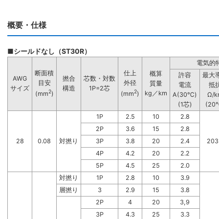
概要・仕様
■シールドなし（ST30R）
電気的
断面積
仕上
概算
許容
最大
AWG
撚合
芯数・対数
目安
外径
質量
電流
抵
サイズ
構造
1P=2芯
2
2
kg／km
(mm
)
(mm
)
A(30℃)
Ω/k
(1芯)
(20
1P
2.5
10
2.8
2P
3.6
15
2.8
28
0.08
対撚り
3P
3.8
20
2.4
203
4P
4.2
20
2.2
5P
4.5
25
2.0
対撚り
1P
2.8
10
3.9
層撚り
3
2.9
15
3.8
2P
4
20
3,9
3P
4.3
25
3.3