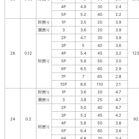
4P
4.9
30
2.4
5P
5.2
40
2.2
対撚り
1P
3.5
20
3.9
層撚り
3
3.6
20
3.9
2P
4.7
30
3.9
3P
5
40
3.6
26
0.12
4P
5.4
45
3.2
123
対撚り
5P
5.9
50
3.0
6P
6.5
60
2.9
7P
7
65
2.8
15P
8.6
110
2.1
対撚り
1P
3.6
20
4.7
層撚り
3
3.8
25
4.7
2P
5.0
40
4.7
3P
5.3
45
4.2
24
0.2
92
4P
5.8
50
3.8
対撚り
5P
6.4
60
3.6
6P
6.8
70
3.4