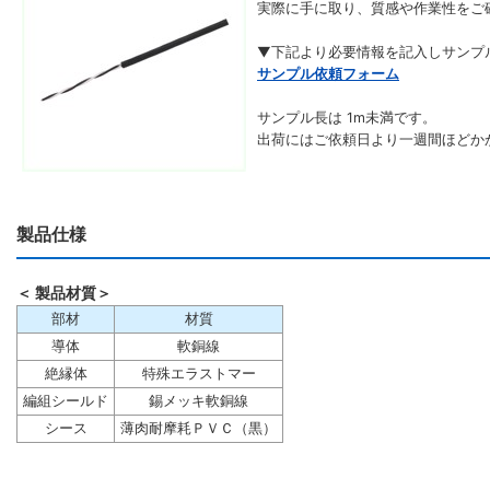
実際に手に取り、質感や作業性をご
▼下記より必要情報を記入しサンプ
サンプル依頼フォーム
サンプル長は 1m未満です。
出荷にはご依頼日より一週間ほどか
製品仕様
＜ 製品材質＞
部材
材質
導体
軟銅線
絶縁体
特殊エラストマー
編組シールド
錫メッキ軟銅線
シース
薄肉耐摩耗ＰＶＣ（黒）