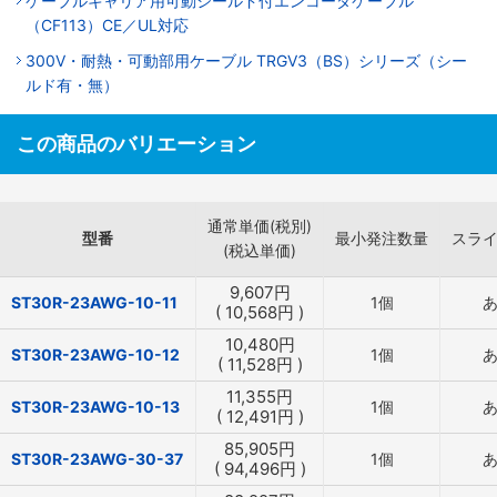
ケーブルキャリア用可動シールド付エンコーダケーブル
（CF113）CE／UL対応
300V・耐熱・可動部用ケーブル TRGV3（BS）シリーズ（シー
ルド有・無）
この商品のバリエーション
通常単価(税別)
型番
最小発注数量
スラ
(税込単価)
9,607
円
ST30R-23AWG-10-11
1個
(
10,568
円
)
10,480
円
ST30R-23AWG-10-12
1個
(
11,528
円
)
11,355
円
ST30R-23AWG-10-13
1個
(
12,491
円
)
85,905
円
ST30R-23AWG-30-37
1個
(
94,496
円
)