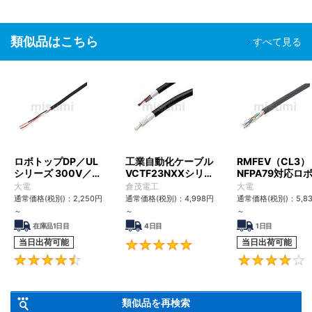
類似品はこちら
すべて見る
ロボトップDP／UL
工業自動化ケーブル
RMFEV（CL3）
シリーズ 300V／
VCTF23NXXシリー
NFPA79対応ロ
UL2517
ズ（耐震・UL/PSE
トケーブル
大電
倉茂電工
大電
対応）
通常価格(税別)：
2,250
円
通常価格(税別)：
4,998
円
通常価格(税別)：
5,8
～
～
～
在庫品1日目
4日目
1日目
当日出荷可能
当日出荷可能
4.8
4.4
類似品を再検索