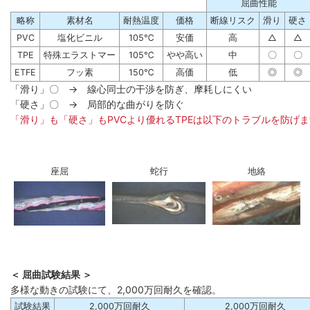
屈曲性能
略称
素材名
耐熱温度
価格
断線リスク
滑り
硬さ
PVC
塩化ビニル
105℃
安価
高
△
△
TPE
特殊エラストマー
105℃
やや高い
中
〇
〇
ETFE
フッ素
150℃
高価
低
◎
◎
「滑り」〇 → 線心同士の干渉を防ぎ、摩耗しにくい
「硬さ」〇 → 局部的な曲がりを防ぐ
「滑り」も「硬さ」もPVCより優れるTPEは以下のトラブルを防げ
座屈
蛇行
地絡
＜ 屈曲試験結果 ＞
多様な動きの試験にて、2,000万回耐久を確認。
試験結果
2,000万回耐久
2,000万回耐久