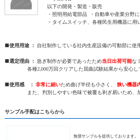
以下の開発・製造・販売
・照明用給電部品 ・自動車や産業分野
・タイムスイッチ、各種民生用機器に用
■使用用途 ：
自社制作している社内生産設備の可動部に使
■選定理由 ：
当日出荷可能
急ぎ制作が必要であったため
な
各種2,000万回クリアした屈曲試験結果から安心し
■使用感 ：
非常に細い
狭い機器
ため曲げ半径も小さく、
また、判別しやすい色味で被覆も剥ぎ易いため、加工
サンプル手配はこちらから
無償サンプルを提供しております。