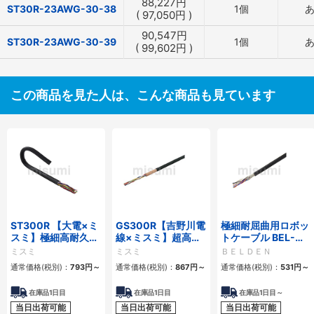
88,227
円
ST30R-23AWG-30-38
1個
(
97,050
円
)
90,547
円
ST30R-23AWG-30-39
1個
(
99,602
円
)
この商品を見た人は、こんな商品も見ています
ST300R 【大電×ミ
GS300R【吉野川電
極細耐屈曲用ロボッ
スミ】極細高耐久ロ
線×ミスミ】超高屈
トケーブル BEL-
ボットケーブル（シ
曲銅合金ロボットケ
RBT 20276シリー
ミスミ
ミスミ
ＢＥＬＤＥＮ
ールド無・有）
ーブル（シールド
ズ UL／CE シールド
通常価格(税別)：
793
円
～
通常価格(税別)：
867
円
～
通常価格(税別)：
531
円
～
無・有）
有・無
在庫品1日目
在庫品1日目
在庫品1日目～
当日出荷可能
当日出荷可能
当日出荷可能