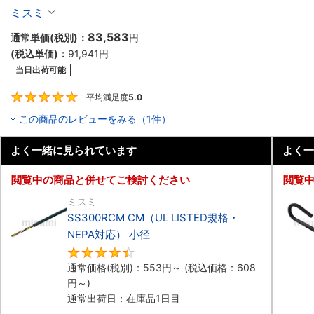
ル（シールド無・有）
ミスミ
83,583
通常単価(税別)：
円
(税込単価)：
91,941
円
当日出荷可能
平均満足度
5.0
5
この商品のレビューをみる（1件）
よく一緒に見られています
よく一
閲覧中の商品と併せてご検討ください
閲覧
ミスミ
SS300RCM CM（UL LISTED規格・
NEPA対応） 小径
4.7
通常価格(税別)：
553
円
～
(税込価格：
608
円
～)
通常出荷日：在庫品1日目