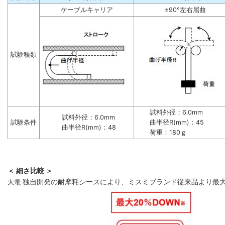
ケーブルキャリア
±90°左右屈曲
試験種類
試料外径：6.0mm
試料外径：6.0mm
試験条件
曲半径R(mm)：45
曲半径R(mm)：48
荷重：180ｇ
＜ 細さ比較 ＞
大電
独自開発の耐摩耗シースにより、ミスミブランド従来品より最大